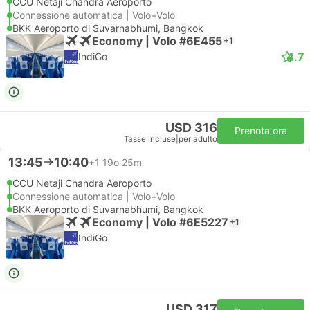
CCU Netaji Chandra Aeroporto
Connessione automatica | Volo+Volo
BKK Aeroporto di Suvarnabhumi, Bangkok
Economy | Volo #6E455
+1
4.7
IndiGo
USD 316
Prenota ora
Tasse incluse
|
per adulto
13:45
10:40
+1
19o 25m
CCU Netaji Chandra Aeroporto
Connessione automatica | Volo+Volo
BKK Aeroporto di Suvarnabhumi, Bangkok
Economy | Volo #6E5227
+1
IndiGo
USD 317