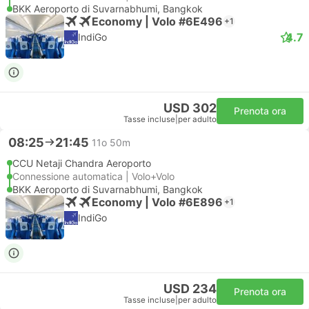
BKK Aeroporto di Suvarnabhumi, Bangkok
Economy | Volo #6E496
+1
4.7
IndiGo
USD 302
Prenota ora
Tasse incluse
|
per adulto
08:25
21:45
11o 50m
CCU Netaji Chandra Aeroporto
Connessione automatica | Volo+Volo
BKK Aeroporto di Suvarnabhumi, Bangkok
Economy | Volo #6E896
+1
IndiGo
USD 234
Prenota ora
Tasse incluse
|
per adulto