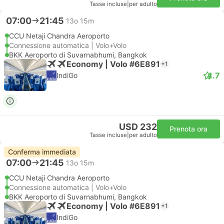
Tasse incluse
|
per adulto
07:00
21:45
13o 15m
CCU Netaji Chandra Aeroporto
Connessione automatica | Volo+Volo
BKK Aeroporto di Suvarnabhumi, Bangkok
Economy | Volo #6E891
+1
4.7
IndiGo
USD 232
Prenota ora
Tasse incluse
|
per adulto
Conferma immediata
07:00
21:45
13o 15m
CCU Netaji Chandra Aeroporto
Connessione automatica | Volo+Volo
BKK Aeroporto di Suvarnabhumi, Bangkok
Economy | Volo #6E891
+1
IndiGo