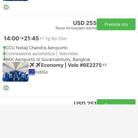
USD 255
Prenota ora
Tasse incluse
|
per adulto
14:00
21:45
+1
1g 6o 15m
CCU Netaji Chandra Aeroporto
Connessione automatica | Volo+Volo
BKK Aeroporto di Suvarnabhumi, Bangkok
Economy | Volo #6E2275
+1
IndiGo
USD 251
Prenota ora
Tasse incluse
|
per adulto
14:00
12:50
+1
21o 20m
CCU Netaji Chandra Aeroporto
Connessione automatica | Volo+Volo