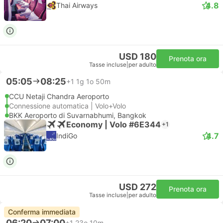
4.8
Thai Airways
USD 180
Prenota ora
Tasse incluse
|
per adulto
05:05
08:25
+1
1g 1o 50m
CCU Netaji Chandra Aeroporto
Connessione automatica | Volo+Volo
BKK Aeroporto di Suvarnabhumi, Bangkok
Economy | Volo #6E344
+1
4.7
IndiGo
USD 272
Prenota ora
Tasse incluse
|
per adulto
Conferma immediata
06:20
07:00
+1
23o 10m