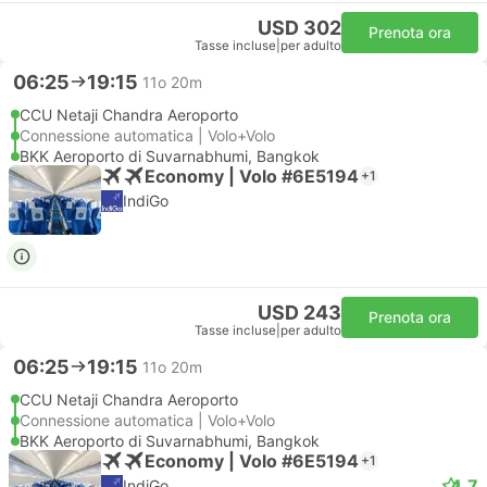
USD 302
Prenota ora
Tasse incluse
|
per adulto
06:25
19:15
11o 20m
CCU Netaji Chandra Aeroporto
Connessione automatica | Volo+Volo
BKK Aeroporto di Suvarnabhumi, Bangkok
Economy | Volo #6E5194
+1
IndiGo
USD 243
Prenota ora
Tasse incluse
|
per adulto
06:25
19:15
11o 20m
CCU Netaji Chandra Aeroporto
Connessione automatica | Volo+Volo
BKK Aeroporto di Suvarnabhumi, Bangkok
Economy | Volo #6E5194
+1
4.7
IndiGo