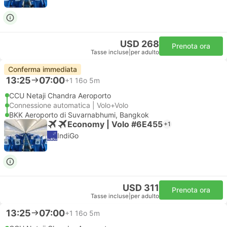
USD 268
Prenota ora
Tasse incluse
|
per adulto
Conferma immediata
13:25
07:00
+1
16o 5m
CCU Netaji Chandra Aeroporto
Connessione automatica | Volo+Volo
BKK Aeroporto di Suvarnabhumi, Bangkok
Economy | Volo #6E455
+1
IndiGo
USD 311
Prenota ora
Tasse incluse
|
per adulto
13:25
07:00
+1
16o 5m