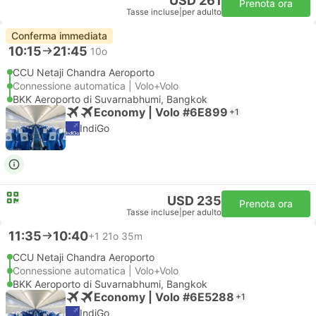
USD 261
Prenota ora
Tasse incluse
|
per adulto
Conferma immediata
10:15
21:45
10o
CCU Netaji Chandra Aeroporto
Connessione automatica | Volo+Volo
BKK Aeroporto di Suvarnabhumi, Bangkok
Economy | Volo #6E899
+1
IndiGo
USD 235
Prenota ora
Tasse incluse
|
per adulto
11:35
10:40
+1
21o 35m
CCU Netaji Chandra Aeroporto
Connessione automatica | Volo+Volo
BKK Aeroporto di Suvarnabhumi, Bangkok
Economy | Volo #6E5288
+1
IndiGo