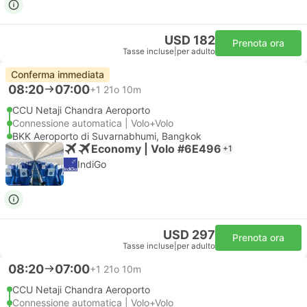
USD 182
Prenota ora
Tasse incluse
|
per adulto
Conferma immediata
08:20
07:00
+1
21o 10m
CCU Netaji Chandra Aeroporto
Connessione automatica | Volo+Volo
BKK Aeroporto di Suvarnabhumi, Bangkok
Economy | Volo #6E496
+1
IndiGo
USD 297
Prenota ora
Tasse incluse
|
per adulto
08:20
07:00
+1
21o 10m
CCU Netaji Chandra Aeroporto
Connessione automatica | Volo+Volo