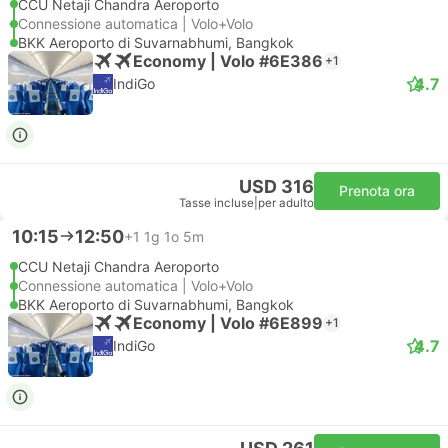
CCU Netaji Chandra Aeroporto
Connessione automatica | Volo+Volo
BKK Aeroporto di Suvarnabhumi, Bangkok
Economy | Volo #6E386
+1
4.7
IndiGo
USD 316
Prenota ora
Tasse incluse
|
per adulto
10:15
12:50
+1
1g 1o 5m
CCU Netaji Chandra Aeroporto
Connessione automatica | Volo+Volo
BKK Aeroporto di Suvarnabhumi, Bangkok
Economy | Volo #6E899
+1
4.7
IndiGo