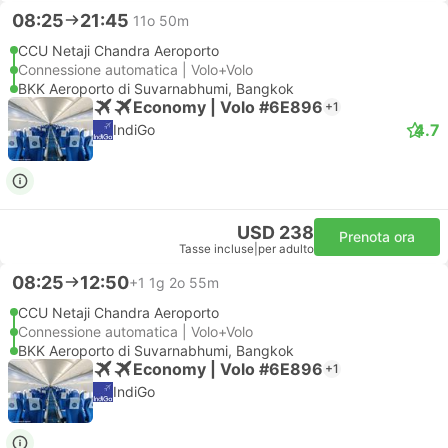
08:25
21:45
11o 50m
CCU Netaji Chandra Aeroporto
Connessione automatica | Volo+Volo
BKK Aeroporto di Suvarnabhumi, Bangkok
Economy | Volo #6E896
+1
4.7
IndiGo
USD 238
Prenota ora
Tasse incluse
|
per adulto
08:25
12:50
+1
1g 2o 55m
CCU Netaji Chandra Aeroporto
Connessione automatica | Volo+Volo
BKK Aeroporto di Suvarnabhumi, Bangkok
Economy | Volo #6E896
+1
IndiGo