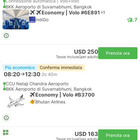
Connessione automatica | Volo+Volo
BKK Aeroporto di Suvarnabhumi, Bangkok
Economy | Volo #6E891
+1
4.7
IndiGo
USD 250
Prenota ora
Tasse incluse
|
per adulto
Più economico
Conferma immediata
08:20
12:30
2o 40m
CCU Netaji Chandra Aeroporto
BKK Aeroporto di Suvarnabhumi, Bangkok
Economy | Volo #B3700
Bhutan Airlines
USD 163
Prenota ora
Tasse incluse
|
per adulto