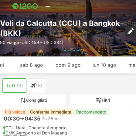
Voli da Calcutta (CCU) a Bangkok
(BKK)
90 viaggi (USD 159 – USD 384)
ni
sab 8 ago
dom 9 ago
lun 10 ago
mar
Tutti
90
90
Consigliati
Filtri
Più veloce
Conferma immediata
Raccomandato
00:30
04:35
2o 35m
CCU Netaji Chandra Aeroporto
DMK Aeroporto di Don Mueang