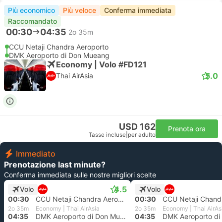
Più economico
Più veloce
Conferma immediata
Raccomandato
00:30
04:35
2o 35m
CCU Netaji Chandra Aeroporto
DMK Aeroporto di Don Mueang
Economy | Volo #FD121
5.0
Thai AirAsia
USD 162
Prenota ora
Tasse incluse
|
per adulto
Immediato
Prenotazione last minute?
Conferma immediata sulle nostre migliori scelte
4.5
Volo
Volo
00:30
CCU Netaji Chandra Aeroporto
00:30
2o 35m
Economy | Thai AirAsia
2o 35m
Economy | Thai AirAs
04:35
DMK Aeroporto di Don Mueang
04:35