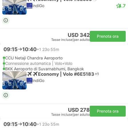
4.7
IndiGo
USD 342
Prenota ora
Tasse incluse
|
per adulto
09:15
10:40
+1
23o 55m
CCU Netaji Chandra Aeroporto
Connessione automatica | Volo+Volo
BKK Aeroporto di Suvarnabhumi, Bangkok
Economy | Volo #6E5183
+1
IndiGo
USD 278
Prenota ora
Tasse incluse
|
per adulto
09:15
10:40
+1
23o 55m