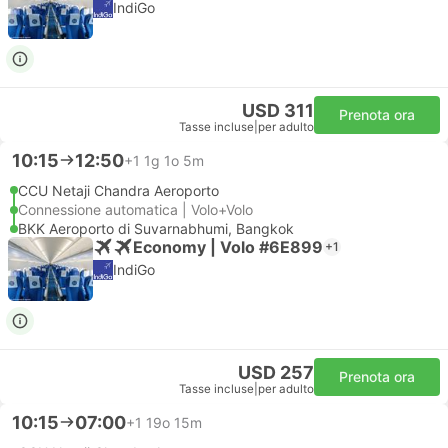
IndiGo
USD 311
Prenota ora
Tasse incluse
|
per adulto
10:15
12:50
+1
1g 1o 5m
CCU Netaji Chandra Aeroporto
Connessione automatica | Volo+Volo
BKK Aeroporto di Suvarnabhumi, Bangkok
Economy | Volo #6E899
+1
IndiGo
USD 257
Prenota ora
Tasse incluse
|
per adulto
10:15
07:00
+1
19o 15m