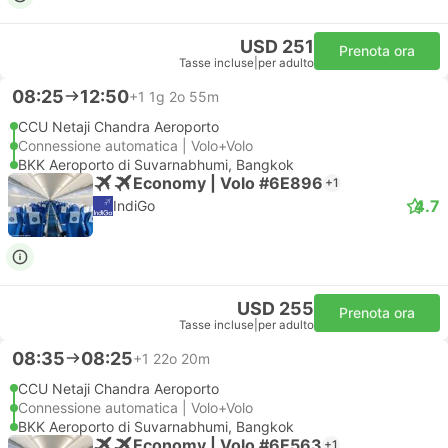
USD 251
Prenota ora
Tasse incluse
|
per adulto
08:25
12:50
+1
1g 2o 55m
CCU Netaji Chandra Aeroporto
Connessione automatica | Volo+Volo
BKK Aeroporto di Suvarnabhumi, Bangkok
Economy | Volo #6E896
+1
4.7
IndiGo
USD 255
Prenota ora
Tasse incluse
|
per adulto
08:35
08:25
+1
22o 20m
CCU Netaji Chandra Aeroporto
Connessione automatica | Volo+Volo
BKK Aeroporto di Suvarnabhumi, Bangkok
Economy | Volo #6E563
+1