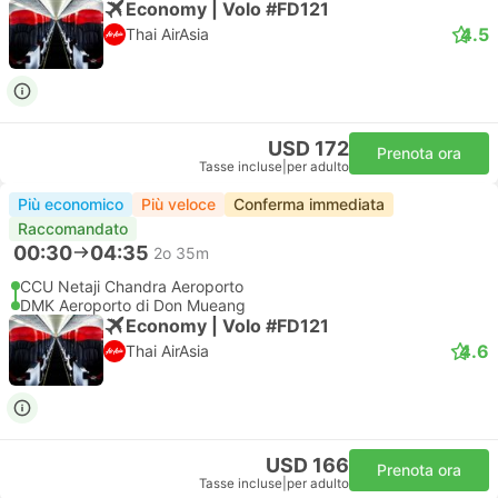
Economy | Volo #FD121
4.5
Thai AirAsia
USD 172
Prenota ora
Tasse incluse
|
per adulto
Più economico
Più veloce
Conferma immediata
Raccomandato
00:30
04:35
2o 35m
CCU Netaji Chandra Aeroporto
DMK Aeroporto di Don Mueang
Economy | Volo #FD121
4.6
Thai AirAsia
USD 166
Prenota ora
Tasse incluse
|
per adulto