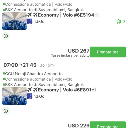
Connessione automatica | Volo+Volo
BKK Aeroporto di Suvarnabhumi, Bangkok
Economy | Volo #6E5194
+1
4.7
IndiGo
USD 267
Prenota ora
Tasse incluse
|
per adulto
07:00
21:45
13o 15m
CCU Netaji Chandra Aeroporto
Connessione automatica | Volo+Volo
BKK Aeroporto di Suvarnabhumi, Bangkok
Economy | Volo #6E891
+1
IndiGo
USD 229
Prenota ora