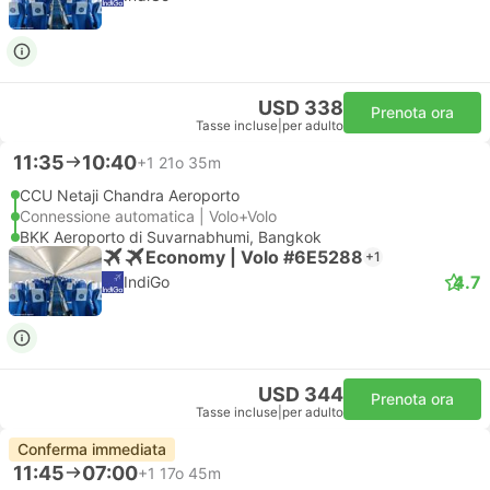
USD 338
Prenota ora
Tasse incluse
|
per adulto
11:35
10:40
+1
21o 35m
CCU Netaji Chandra Aeroporto
Connessione automatica | Volo+Volo
BKK Aeroporto di Suvarnabhumi, Bangkok
Economy | Volo #6E5288
+1
4.7
IndiGo
USD 344
Prenota ora
Tasse incluse
|
per adulto
Conferma immediata
11:45
07:00
+1
17o 45m