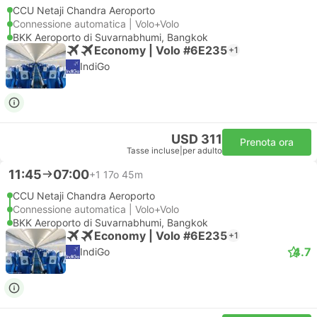
CCU Netaji Chandra Aeroporto
Connessione automatica | Volo+Volo
BKK Aeroporto di Suvarnabhumi, Bangkok
Economy | Volo #6E235
+1
IndiGo
USD 311
Prenota ora
Tasse incluse
|
per adulto
11:45
07:00
+1
17o 45m
CCU Netaji Chandra Aeroporto
Connessione automatica | Volo+Volo
BKK Aeroporto di Suvarnabhumi, Bangkok
Economy | Volo #6E235
+1
4.7
IndiGo