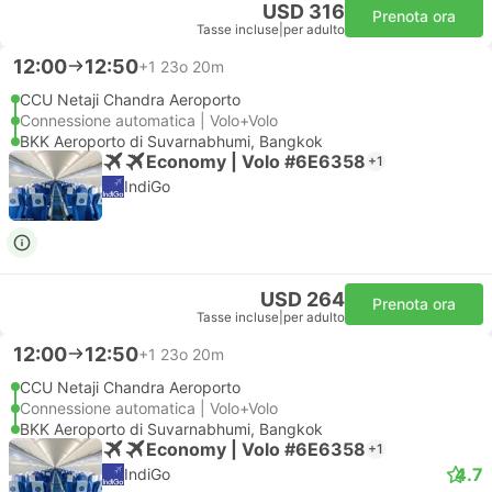
USD 316
Prenota ora
Tasse incluse
|
per adulto
12:00
12:50
+1
23o 20m
CCU Netaji Chandra Aeroporto
Connessione automatica | Volo+Volo
BKK Aeroporto di Suvarnabhumi, Bangkok
Economy | Volo #6E6358
+1
IndiGo
USD 264
Prenota ora
Tasse incluse
|
per adulto
12:00
12:50
+1
23o 20m
CCU Netaji Chandra Aeroporto
Connessione automatica | Volo+Volo
BKK Aeroporto di Suvarnabhumi, Bangkok
Economy | Volo #6E6358
+1
4.7
IndiGo