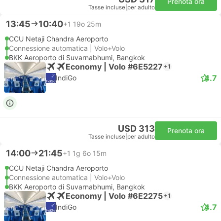
Prenota ora
Tasse incluse
|
per adulto
13:45
10:40
+1
19o 25m
CCU Netaji Chandra Aeroporto
Connessione automatica | Volo+Volo
BKK Aeroporto di Suvarnabhumi, Bangkok
Economy | Volo #6E5227
+1
4.7
IndiGo
USD 313
Prenota ora
Tasse incluse
|
per adulto
14:00
21:45
+1
1g 6o 15m
CCU Netaji Chandra Aeroporto
Connessione automatica | Volo+Volo
BKK Aeroporto di Suvarnabhumi, Bangkok
Economy | Volo #6E2275
+1
4.7
IndiGo