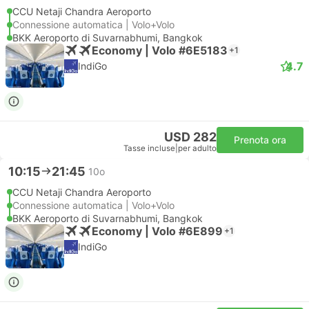
CCU Netaji Chandra Aeroporto
Connessione automatica | Volo+Volo
BKK Aeroporto di Suvarnabhumi, Bangkok
Economy | Volo #6E5183
+1
4.7
IndiGo
USD 282
Prenota ora
Tasse incluse
|
per adulto
10:15
21:45
10o
CCU Netaji Chandra Aeroporto
Connessione automatica | Volo+Volo
BKK Aeroporto di Suvarnabhumi, Bangkok
Economy | Volo #6E899
+1
IndiGo