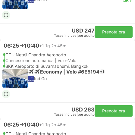
USD 247
Prenota ora
Tasse incluse
|
per adulto
06:25
10:40
+1
1g 2o 45m
CCU Netaji Chandra Aeroporto
Connessione automatica | Volo+Volo
BKK Aeroporto di Suvarnabhumi, Bangkok
Economy | Volo #6E5194
+1
IndiGo
USD 263
Prenota ora
Tasse incluse
|
per adulto
06:25
10:40
+1
1g 2o 45m
CCU Netaji Chandra Aeroporto