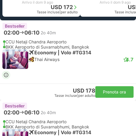
Arrivo il dom 9 ago
Arrivo il dom 9 ago
USD 172
US
Tasse incluse
|
per adulto
Tasse inclus
Bestseller
02:00
06:10
2o 40m
CCU Netaji Chandra Aeroporto
BKK Aeroporto di Suvarnabhumi, Bangkok
Economy | Volo #TG314
4.7
Thai Airways
USD 178
Prenota ora
Tasse incluse
|
per adulto
Bestseller
02:00
06:10
2o 40m
CCU Netaji Chandra Aeroporto
BKK Aeroporto di Suvarnabhumi, Bangkok
Economy | Volo #TG314