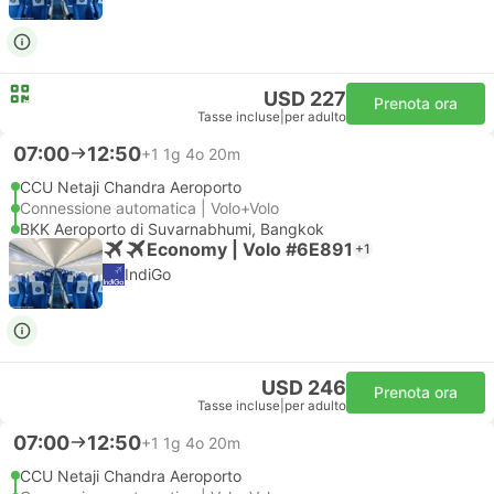
USD 227
Prenota ora
Tasse incluse
|
per adulto
07:00
12:50
+1
1g 4o 20m
CCU Netaji Chandra Aeroporto
Connessione automatica | Volo+Volo
BKK Aeroporto di Suvarnabhumi, Bangkok
Economy | Volo #6E891
+1
IndiGo
USD 246
Prenota ora
Tasse incluse
|
per adulto
07:00
12:50
+1
1g 4o 20m
CCU Netaji Chandra Aeroporto