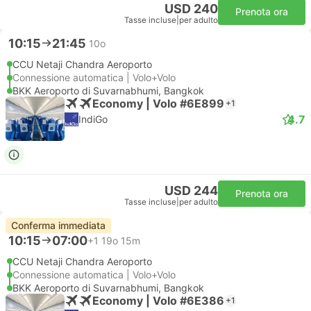
USD 240
Prenota ora
Tasse incluse
|
per adulto
10:15
21:45
10o
CCU Netaji Chandra Aeroporto
Connessione automatica | Volo+Volo
BKK Aeroporto di Suvarnabhumi, Bangkok
Economy | Volo #6E899
+1
4.7
IndiGo
USD 244
Prenota ora
Tasse incluse
|
per adulto
Conferma immediata
10:15
07:00
+1
19o 15m
CCU Netaji Chandra Aeroporto
Connessione automatica | Volo+Volo
BKK Aeroporto di Suvarnabhumi, Bangkok
Economy | Volo #6E386
+1