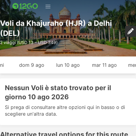
Voli da Khajuraho (HJR) a Delhi
(DEL)
2 viaggi (USD 13 – USD 349)
ni
dom 9 ago
lun 10 ago
mar 11 ago
mer
Nessun Voli è stato trovato per il
giorno 10 ago 2026
Si prega di consultare altre opzioni qui in basso o di
scegliere un'altra data.
Alternative travel options for this route