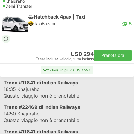
Khajuraho
Delhi Transfer
Hatchback 4pax | Taxi
4.5
TaxiBazaar
USD 294
Prenota ora
Tasse incluse
|
veicolo, tutto incluso
2 classi in più da USD 294
Treno
#11841
di Indian Railways
18:35
Khajuraho
Questo viaggio non è prenotabile
Treno
#22469
di Indian Railways
14:50
Khajuraho
Questo viaggio non è prenotabile
Treno
#11841
di Indian Railways