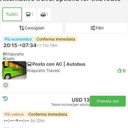
Tutti
2
1
1
Consigliati
Filtri
Più economico
Conferma immediata
20:15
07:34
+1
11o 19m
Khajuraho
Delhi
Posto con AC | Autobus
1.0
Khajuraho Travels
USD 13
Prenota ora
Tasse incluse
|
per adulto
Più veloce
Conferma immediata
--:--
--:--
9o 20m