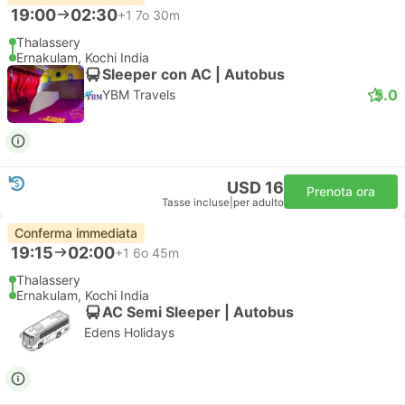
19:00
02:30
+1
7o 30m
Thalassery
Ernakulam, Kochi India
Sleeper con AC | Autobus
5.0
YBM Travels
USD 16
Prenota ora
Tasse incluse
|
per adulto
Conferma immediata
19:15
02:00
+1
6o 45m
Thalassery
Ernakulam, Kochi India
AC Semi Sleeper | Autobus
Edens Holidays