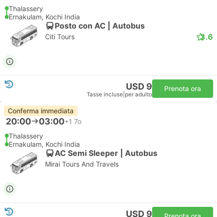
Thalassery
Ernakulam, Kochi India
Posto con AC | Autobus
3.6
Citi Tours
USD 9
Prenota ora
Tasse incluse
|
per adulto
Conferma immediata
20:00
03:00
+1
7o
Thalassery
Ernakulam, Kochi India
AC Semi Sleeper | Autobus
Mirai Tours And Travels
USD 9
Prenota ora