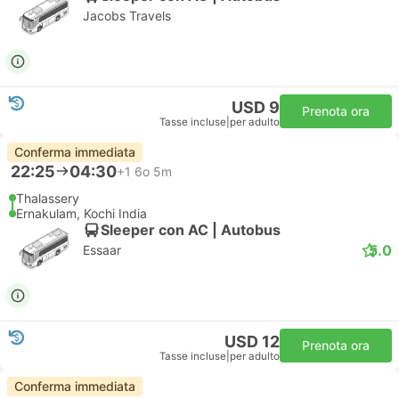
Jacobs Travels
USD 9
Prenota ora
Tasse incluse
|
per adulto
Conferma immediata
22:25
04:30
+1
6o 5m
Thalassery
Ernakulam, Kochi India
Sleeper con AC | Autobus
5.0
Essaar
USD 12
Prenota ora
Tasse incluse
|
per adulto
Conferma immediata