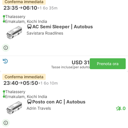
Conferma immediata
23:35
06:10
+1
6o 35m
Thalassery
Ernakulam, Kochi India
AC Semi Sleeper | Autobus
Savistara Roadlines
USD 31
Prenota ora
Tasse incluse
|
per adulto
Conferma immediata
23:40
05:50
+1
6o 10m
Thalassery
Ernakulam, Kochi India
Posto con AC | Autobus
4.0
Adrin Travels