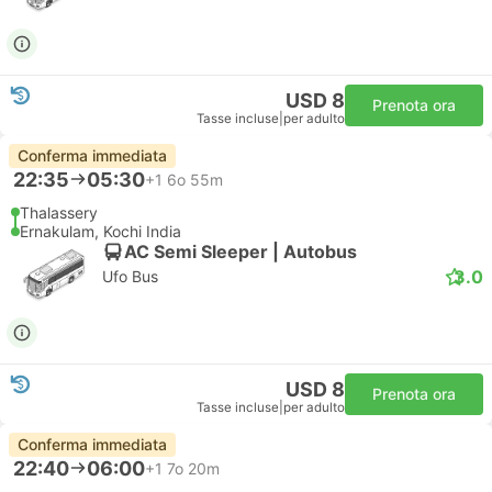
USD 8
Prenota ora
Tasse incluse
|
per adulto
Conferma immediata
22:35
05:30
+1
6o 55m
Thalassery
Ernakulam, Kochi India
AC Semi Sleeper | Autobus
3.0
Ufo Bus
USD 8
Prenota ora
Tasse incluse
|
per adulto
Conferma immediata
22:40
06:00
+1
7o 20m