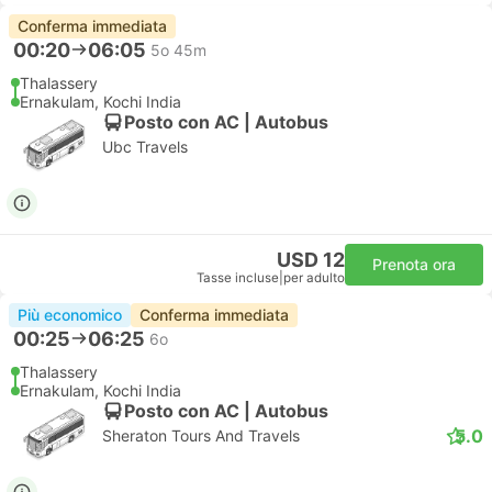
Conferma immediata
00:20
06:05
5o 45m
Thalassery
Ernakulam, Kochi India
Posto con AC | Autobus
Ubc Travels
USD 12
Prenota ora
Tasse incluse
|
per adulto
Più economico
Conferma immediata
00:25
06:25
6o
Thalassery
Ernakulam, Kochi India
Posto con AC | Autobus
5.0
Sheraton Tours And Travels