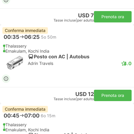
USD 7
Prenota ora
Tasse incluse
|
per adulto
Conferma immediata
00:35
06:25
5o 50m
Thalassery
Ernakulam, Kochi India
Posto con AC | Autobus
4.0
Adrin Travels
USD 12
Prenota ora
Tasse incluse
|
per adulto
Conferma immediata
00:45
07:00
6o 15m
Thalassery
Ernakulam, Kochi India