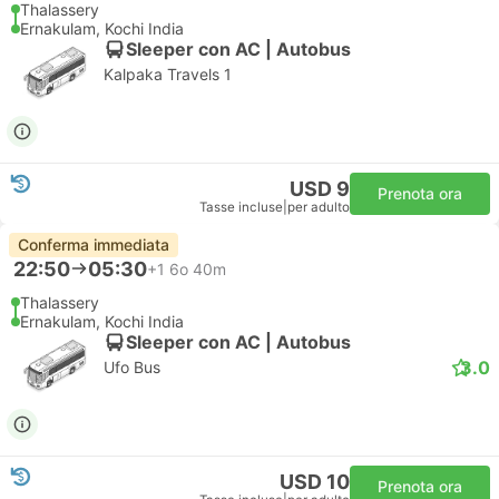
Thalassery
Ernakulam, Kochi India
Sleeper con AC | Autobus
Kalpaka Travels 1
USD 9
Prenota ora
Tasse incluse
|
per adulto
Conferma immediata
22:50
05:30
+1
6o 40m
Thalassery
Ernakulam, Kochi India
Sleeper con AC | Autobus
3.0
Ufo Bus
USD 10
Prenota ora