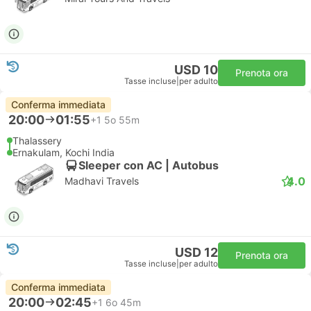
USD 10
Prenota ora
Tasse incluse
|
per adulto
Conferma immediata
20:00
01:55
+1
5o 55m
Thalassery
Ernakulam, Kochi India
Sleeper con AC | Autobus
4.0
Madhavi Travels
USD 12
Prenota ora
Tasse incluse
|
per adulto
Conferma immediata
20:00
02:45
+1
6o 45m