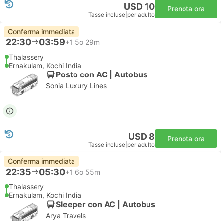
USD 10
Prenota ora
Tasse incluse
|
per adulto
Conferma immediata
22:30
03:59
+1
5o 29m
Thalassery
Ernakulam, Kochi India
Posto con AC | Autobus
Sonia Luxury Lines
USD 8
Prenota ora
Tasse incluse
|
per adulto
Conferma immediata
22:35
05:30
+1
6o 55m
Thalassery
Ernakulam, Kochi India
Sleeper con AC | Autobus
Arya Travels