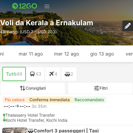
Voli da Kerala a Ernakulam
49 viaggi (USD 7 – USD 203)
ni
mar 11 ago
mer 12 ago
gio 13 ago
ven
Tutti
49
43
4
2
Consigliati
Filtri
Più veloce
Conferma immediata
Raccomandato
--:--
--:--
3o 35m
Thalassery Hotel Transfer
Kochi Hotel Transfer, Kochi India
Comfort 3 passeggeri | Taxi