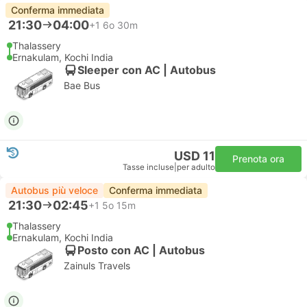
Conferma immediata
21:30
04:00
+1
6o 30m
Thalassery
Ernakulam, Kochi India
Sleeper con AC | Autobus
Bae Bus
USD 11
Prenota ora
Tasse incluse
|
per adulto
Autobus più veloce
Conferma immediata
21:30
02:45
+1
5o 15m
Thalassery
Ernakulam, Kochi India
Posto con AC | Autobus
Zainuls Travels