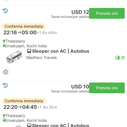
USD 12
Prenota ora
Tasse incluse
|
per adulto
Conferma immediata
22:16
05:00
+1
6o 44m
Thalassery
Ernakulam, Kochi India
Sleeper con AC | Autobus
4.0
Madhavi Travels
USD 10
Prenota ora
Tasse incluse
|
per adulto
Conferma immediata
22:20
04:45
+1
6o 25m
Thalassery
Ernakulam, Kochi India
Sleeper con AC | Autobus