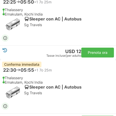
22:25
05:50
+1
7o 25m
Thalassery
Ernakulam, Kochi India
Sleeper con AC | Autobus
Sg Travels
USD 12
Prenota ora
Tasse incluse
|
per adulto
Conferma immediata
22:30
05:55
+1
7o 25m
Thalassery
Ernakulam, Kochi India
Sleeper con AC | Autobus
Sg Travels