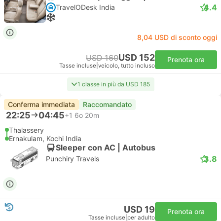
4.4
TravelODesk India
8,04 USD di sconto oggi
USD 152
USD 160
Prenota ora
Tasse incluse
|
veicolo, tutto incluso
1 classe in più da USD 185
Conferma immediata
Raccomandato
22:25
04:45
+1
6o 20m
Thalassery
Ernakulam, Kochi India
Sleeper con AC | Autobus
3.8
Punchiry Travels
USD 19
Prenota ora
Tasse incluse
|
per adulto