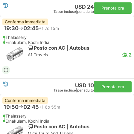
USD 24
Prenota ora
Tasse incluse
|
per adulto
Conferma immediata
19:30
02:45
+1
7o 15m
Thalassery
Ernakulam, Kochi India
Posto con AC | Autobus
4.2
A1 Travels
USD 10
Prenota ora
Tasse incluse
|
per adulto
Conferma immediata
19:50
02:45
+1
6o 55m
Thalassery
Ernakulam, Kochi India
Posto con AC | Autobus
Mirai Tours And Travels