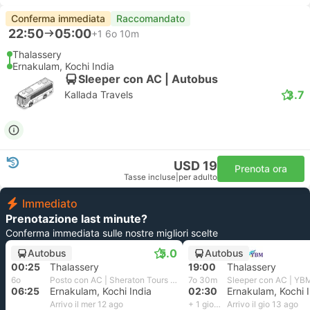
Conferma immediata
Raccomandato
22:50
05:00
+1
6o 10m
Thalassery
Ernakulam, Kochi India
Sleeper con AC | Autobus
3.7
Kallada Travels
USD 19
Prenota ora
Tasse incluse
|
per adulto
Immediato
Prenotazione last minute?
Conferma immediata sulle nostre migliori scelte
5.0
Autobus
Autobus
00:25
Thalassery
19:00
Thalassery
6o
Posto con AC | Sheraton Tours And Travels
7o 30m
Sleeper con AC | YBM
06:25
Ernakulam, Kochi India
02:30
Ernakulam, Kochi 
Arrivo il mer 12 ago
+ 1 giorno
Arrivo il gio 13 ago