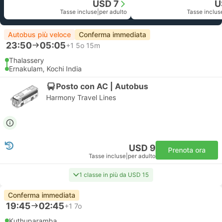
USD 7
U
Tasse incluse
|
per adulto
Tasse inclus
Autobus più veloce
Conferma immediata
23:50
05:05
+1
5o 15m
Thalassery
Ernakulam, Kochi India
Posto con AC | Autobus
Harmony Travel Lines
USD 9
Prenota ora
Tasse incluse
|
per adulto
1 classe in più da USD 15
Conferma immediata
19:45
02:45
+1
7o
Kuthuparamba