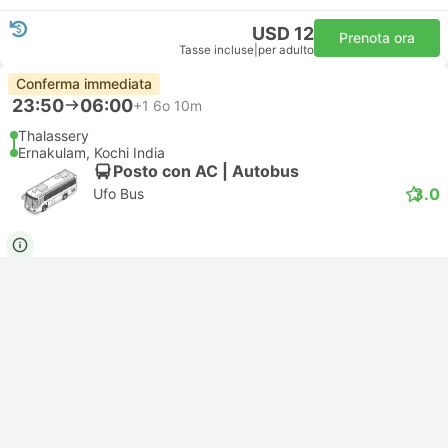
USD 12
Prenota ora
Tasse incluse
|
per adulto
Conferma immediata
23:50
06:00
+1
6o 10m
Thalassery
Ernakulam, Kochi India
Posto con AC | Autobus
3.0
Ufo Bus
USD 9
Prenota ora
Tasse incluse
|
per adulto
Conferma immediata
23:59
06:45
+1
6o 46m
Thalassery
Ernakulam, Kochi India
Posto con AC | Autobus