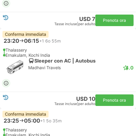
USD 7
Prenota ora
Tasse incluse
|
per adulto
Conferma immediata
23:20
06:15
+1
6o 55m
Thalassery
Ernakulam, Kochi India
Sleeper con AC | Autobus
4.0
Madhavi Travels
USD 10
Prenota ora
Tasse incluse
|
per adulto
Conferma immediata
23:25
05:00
+1
5o 35m
Thalassery
Ernakulam, Kochi India