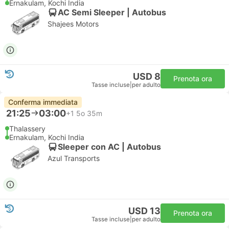
Ernakulam, Kochi India
AC Semi Sleeper | Autobus
Shajees Motors
USD 8
Prenota ora
Tasse incluse
|
per adulto
Conferma immediata
21:25
03:00
+1
5o 35m
Thalassery
Ernakulam, Kochi India
Sleeper con AC | Autobus
Azul Transports
USD 13
Prenota ora
Tasse incluse
|
per adulto