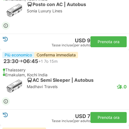
Posto con AC | Autobus
Sonia Luxury Lines
USD 9
Prenota ora
Tasse incluse
|
per adulto
Più economico
Conferma immediata
23:30
06:45
+1
7o 15m
Thalassery
Ernakulam, Kochi India
AC Semi Sleeper | Autobus
4.0
Madhavi Travels
USD 7
Prenota ora
Tasse incluse
|
per adulto