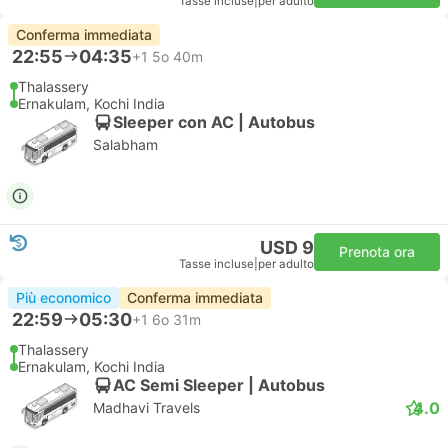
Tasse incluse
|
per adulto
Conferma immediata
22:55
04:35
+1
5o 40m
Thalassery
Ernakulam, Kochi India
Sleeper con AC | Autobus
Salabham
USD 9
Prenota ora
Tasse incluse
|
per adulto
Più economico
Conferma immediata
22:59
05:30
+1
6o 31m
Thalassery
Ernakulam, Kochi India
AC Semi Sleeper | Autobus
4.0
Madhavi Travels