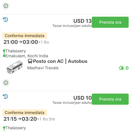
USD 13
Prenota ora
Tasse incluse
|
per adulto
Conferma immediata
21:00
03:00
+1
6o
Thalassery
Ernakulam, Kochi India
Posto con AC | Autobus
4.0
Madhavi Travels
USD 10
Prenota ora
Tasse incluse
|
per adulto
Conferma immediata
21:15
03:20
+1
6o 5m
Thalassery