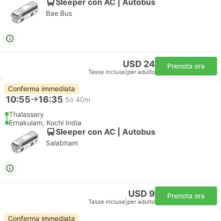
Sleeper con AC | Autobus
Bae Bus
USD 24
Prenota ora
Tasse incluse
|
per adulto
Conferma immediata
10:55
16:35
5o 40m
Thalassery
Ernakulam, Kochi India
Sleeper con AC | Autobus
Salabham
USD 9
Prenota ora
Tasse incluse
|
per adulto
Conferma immediata