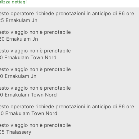
lizza dettagli
eno
sto operatore richiede prenotazioni in anticipo di 96 ore
#13352
di Indian Railways
25
Ernakulam Jn
eno
sto viaggio non è prenotabile
#16332
di Indian Railways
20
Ernakulam Jn
eno
sto viaggio non è prenotabile
#22648
di Indian Railways
10
Ernakulam Town Nord
eno
sto viaggio non è prenotabile
#22643
di Indian Railways
20
Ernakulam Jn
eno
sto viaggio non è prenotabile
#16525
di Indian Railways
40
Ernakulam Town Nord
eno
sto operatore richiede prenotazioni in anticipo di 96 ore
#12696
di Indian Railways
30
Ernakulam Town Nord
eno
sto viaggio non è prenotabile
#22638
di Indian Railways
05
Thalassery