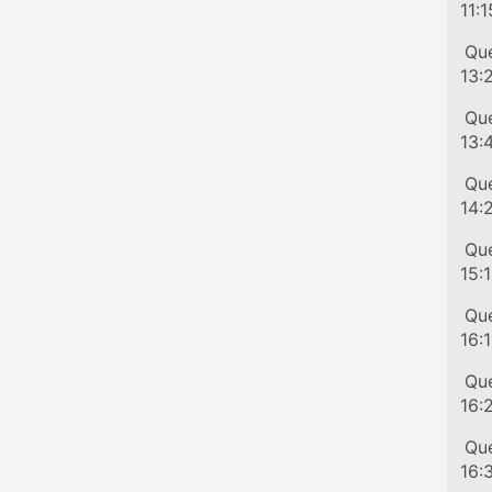
11:1
Tr
Que
13:
Tr
Que
13:
Tr
Que
14:
Tr
Que
15:
Tr
Que
16:
Tr
Que
16:
Tr
Que
16: