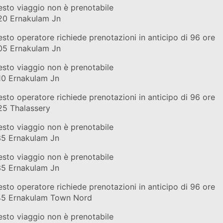
eno
sto viaggio non è prenotabile
#22620
di Indian Railways
20
Ernakulam Jn
eno
sto operatore richiede prenotazioni in anticipo di 96 ore
#16378
di Indian Railways
05
Ernakulam Jn
eno
sto viaggio non è prenotabile
#16378
di Indian Railways
10
Ernakulam Jn
eno
sto operatore richiede prenotazioni in anticipo di 96 ore
#16160
di Indian Railways
25
Thalassery
eno
sto viaggio non è prenotabile
#12512
di Indian Railways
35
Ernakulam Jn
eno
sto viaggio non è prenotabile
#22646
di Indian Railways
35
Ernakulam Jn
eno
sto operatore richiede prenotazioni in anticipo di 96 ore
#20630
di Indian Railways
45
Ernakulam Town Nord
eno
sto viaggio non è prenotabile
#20630
di Indian Railways