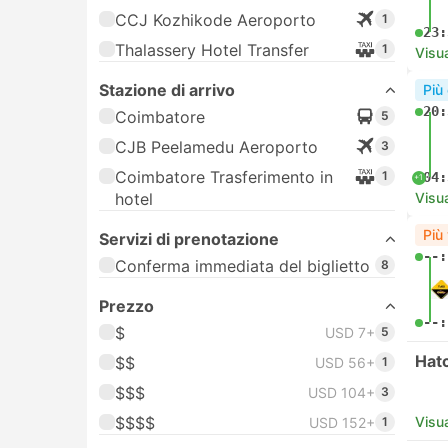
CCJ Kozhikode Aeroporto
1
23:
Thalassery Hotel Transfer
1
Visua
Stazione di arrivo
Più
20:
Coimbatore
5
CJB Peelamedu Aeroporto
3
Coimbatore Trasferimento in
1
04:
+1
hotel
Visua
Più
Servizi di prenotazione
--:
Conferma immediata del biglietto
8
Prezzo
--:
$
USD 7+
5
Hat
$$
USD 56+
1
$$$
USD 104+
3
$$$$
Visua
USD 152+
1