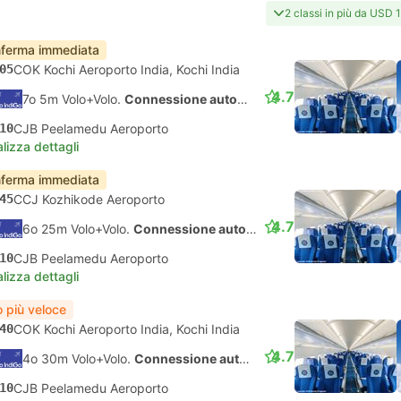
2 classi in più da USD 
ferma immediata
05
COK Kochi Aeroporto India, Kochi India
4.7
7o 5m Volo+Volo.
Connessione automatica
10
CJB Peelamedu Aeroporto
lizza dettagli
ferma immediata
45
CCJ Kozhikode Aeroporto
4.7
6o 25m Volo+Volo.
Connessione automatica
10
CJB Peelamedu Aeroporto
lizza dettagli
o più veloce
40
COK Kochi Aeroporto India, Kochi India
4.7
4o 30m Volo+Volo.
Connessione automatica
10
CJB Peelamedu Aeroporto