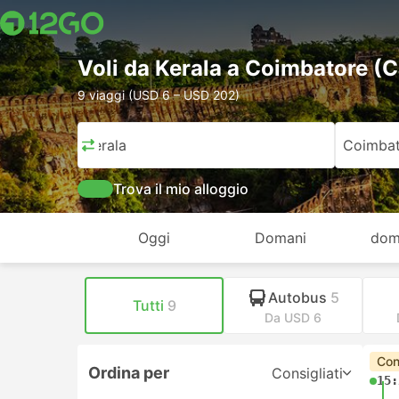
Voli da Kerala a Coimbatore (
9 viaggi (USD 6 – USD 202)
Kerala
Coimbat
Trova il mio alloggio
Oggi
Domani
dom
Autobus
5
Tutti
9
Da USD 6
Con
Ordina per
Consigliati
15: