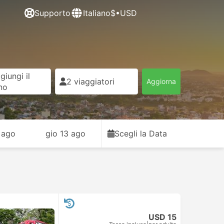
Supporto
Italiano
$•USD
giungi il
2 viaggiatori
Aggiorna
rno
 ago
gio 13 ago
Scegli la Data
USD 15