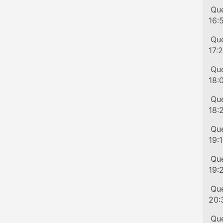
Tr
Que
16:
Tr
Que
17:
Tr
Que
18:
Tr
Que
18:
Tr
Que
19:
Tr
Que
19:
Tr
Que
20:
Tr
Que