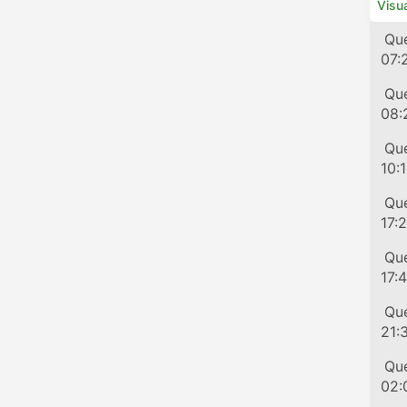
Visua
Tr
Que
07:
Tr
Que
08:
Tr
Que
10:
Tr
Que
17:
Tr
Que
17:
Tr
Que
21:
Tr
Que
02: