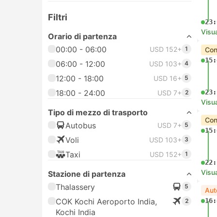
Filtri
23:
Visua
Orario di partenza
00:00 - 06:00
USD 152+
1
Con
15:
06:00 - 12:00
USD 103+
4
12:00 - 18:00
USD 16+
5
18:00 - 24:00
23:
USD 7+
2
Visua
Tipo di mezzo di trasporto
Con
Autobus
USD 7+
5
15:
Voli
USD 103+
3
Taxi
USD 152+
1
22:
Visua
Stazione di partenza
Thalassery
5
Aut
COK Kochi Aeroporto India,
16:
2
Kochi India