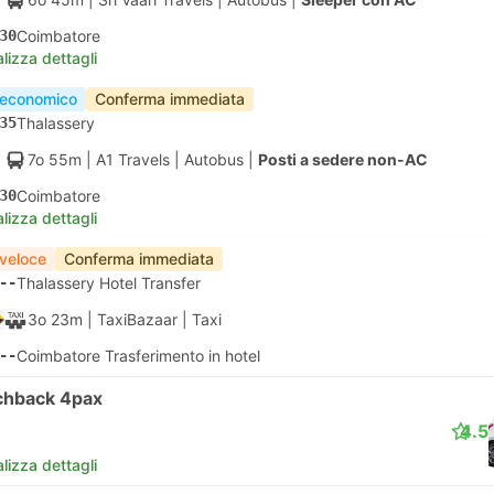
30
Coimbatore
lizza dettagli
 economico
Conferma immediata
35
Thalassery
7o 55m
| A1 Travels
|
Autobus
|
Posti a sedere non-AC
30
Coimbatore
lizza dettagli
 veloce
Conferma immediata
--
Thalassery Hotel Transfer
3o 23m
| TaxiBazaar
|
Taxi
--
Coimbatore Trasferimento in hotel
chback 4pax
4.5
lizza dettagli