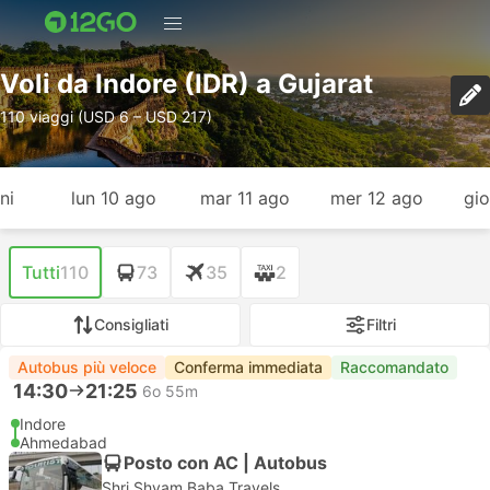
Voli da Indore (IDR) a Gujarat
110 viaggi (USD 6 – USD 217)
ni
lun 10 ago
mar 11 ago
mer 12 ago
gio
Tutti
110
73
35
2
Consigliati
Filtri
Autobus più veloce
Conferma immediata
Raccomandato
14:30
21:25
6o 55m
Indore
Ahmedabad
Posto con AC | Autobus
Shri Shyam Baba Travels