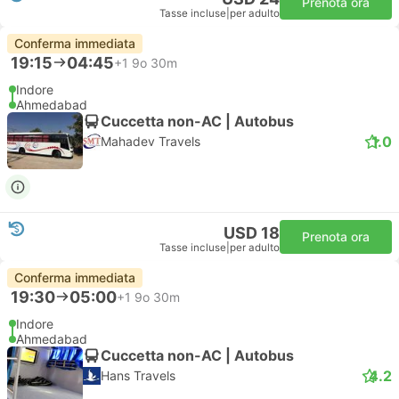
Prenota ora
Tasse incluse
|
per adulto
Conferma immediata
19:15
04:45
+1
9o 30m
Indore
Ahmedabad
Cuccetta non-AC | Autobus
1.0
Mahadev Travels
USD 18
Prenota ora
Tasse incluse
|
per adulto
Conferma immediata
19:30
05:00
+1
9o 30m
Indore
Ahmedabad
Cuccetta non-AC | Autobus
4.2
Hans Travels