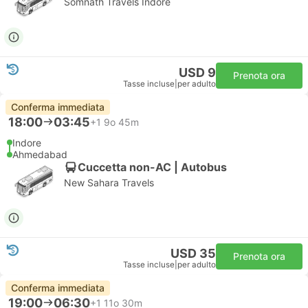
Somnath Travels Indore
USD 9
Prenota ora
Tasse incluse
|
per adulto
Conferma immediata
18:00
03:45
+1
9o 45m
Indore
Ahmedabad
Cuccetta non-AC | Autobus
New Sahara Travels
USD 35
Prenota ora
Tasse incluse
|
per adulto
Conferma immediata
19:00
06:30
+1
11o 30m