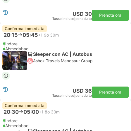
USD 30
Prenota ora
Tasse incluse
|
per adulto
Conferma immediata
20:15
05:45
+1
9o 30m
Indore
Ahmedabad
Sleeper con AC | Autobus
Ashok Travels Mandsaur Group
USD 36
Prenota ora
Tasse incluse
|
per adulto
Conferma immediata
20:30
05:00
+1
8o 30m
Indore
Ahmedabad
Sleeper con AC | Autobus