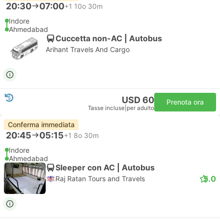
20:30
07:00
+1
10o 30m
Indore
Ahmedabad
Cuccetta non-AC | Autobus
Arihant Travels And Cargo
USD 60
Prenota ora
Tasse incluse
|
per adulto
Conferma immediata
20:45
05:15
+1
8o 30m
Indore
Ahmedabad
Sleeper con AC | Autobus
5.0
Raj Ratan Tours and Travels