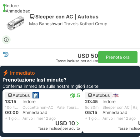
Indore
Ahmedabad
Sleeper con AC | Autobus
Maa Baneshwari Travels Kothari Group
USD 50
Prenota ora
Tasse incluse
|
per adulto
Immediato
Prenotazione last minute?
Conferma immediata sulle nostre migliori scelte
4.5
Autobus
Autobus
13:15
Indore
20:45
Indore
10o 45m
Cuccetta non-AC | Patel Tours And Travels
8o 30m
00:00
Ahmedabad
05:15
Ahmedabad
+ 1 giorno
Arrivo il mer 12 ago
+ 1 giorno
Arrivo il mer 12 ago
USD 10
Tasse incluse
|
per adulto
Tasse inclus