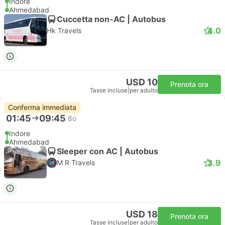
Indore
Ahmedabad
Cuccetta non-AC | Autobus
4.0
Hk Travels
USD 10
Prenota ora
Tasse incluse
|
per adulto
Conferma immediata
01:45
09:45
8o
Indore
Ahmedabad
Sleeper con AC | Autobus
3.9
M R Travels
USD 18
Prenota ora
Tasse incluse
|
per adulto