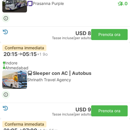
4.0
Prasanna Purple
USD 8
Prenota ora
Tasse incluse
|
per adulto
Conferma immediata
20:15
05:15
+1
9o
Indore
Ahmedabad
Sleeper con AC | Autobus
Shrinath Travel Agency
USD 9
Prenota ora
Tasse incluse
|
per adulto
Conferma immediata