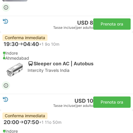
USD 8
Prenota ora
Tasse incluse
|
per adulto
Conferma immediata
19:30
04:40
+1
9o 10m
Indore
Ahmedabad
Sleeper con AC | Autobus
Intercity Travels India
USD 10
Prenota ora
Tasse incluse
|
per adulto
Conferma immediata
20:00
07:50
+1
11o 50m
Indore