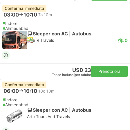
Conferma immediata
03:00
10:10
7o 10m
Indore
Ahmedabad
Sleeper con AC | Autobus
4.0
B R Travels
USD 23
Prenota ora
Tasse incluse
|
per adulto
Conferma immediata
06:00
16:10
10o 10m
Indore
Ahmedabad
Sleeper con AC | Autobus
Artc Tours And Travels