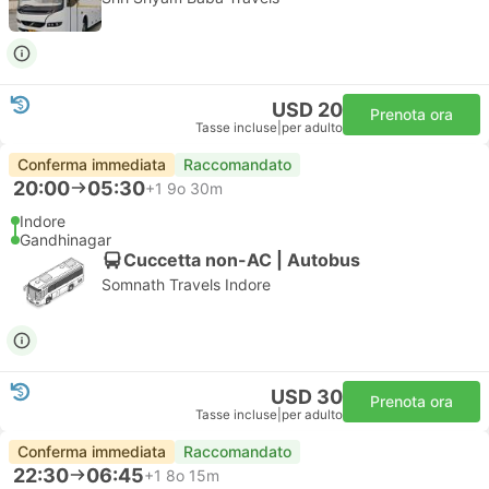
USD 20
Prenota ora
Tasse incluse
|
per adulto
Conferma immediata
Raccomandato
20:00
05:30
+1
9o 30m
Indore
Gandhinagar
Cuccetta non-AC | Autobus
Somnath Travels Indore
USD 30
Prenota ora
Tasse incluse
|
per adulto
Conferma immediata
Raccomandato
22:30
06:45
+1
8o 15m