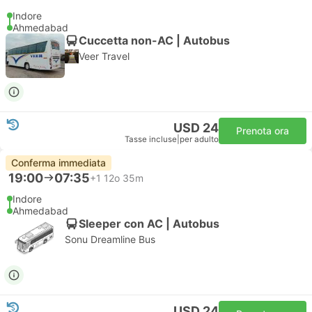
Indore
Ahmedabad
Cuccetta non-AC | Autobus
Veer Travel
USD 24
Prenota ora
Tasse incluse
|
per adulto
Conferma immediata
19:00
07:35
+1
12o 35m
Indore
Ahmedabad
Sleeper con AC | Autobus
Sonu Dreamline Bus
USD 24