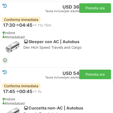
USD 36
Prenota ora
Tasse incluse
|
per adulto
Conferma immediata
17:30
04:45
+1
11o 15m
Indore
Ahmedabad
Sleeper con AC | Autobus
Dev Hich Speed Travels and Cargo
USD 54
Prenota ora
Tasse incluse
|
per adulto
Conferma immediata
17:45
00:45
+1
7o
Indore
Ahmedabad
Cuccetta non-AC | Autobus