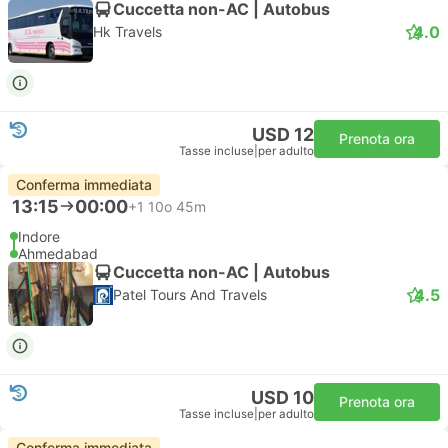
Cuccetta non-AC | Autobus
4.0
Hk Travels
USD 12
Prenota ora
Tasse incluse
|
per adulto
Conferma immediata
13:15
00:00
+1
10o 45m
Indore
Ahmedabad
Cuccetta non-AC | Autobus
4.5
Patel Tours And Travels
USD 10
Prenota ora
Tasse incluse
|
per adulto
Conferma immediata