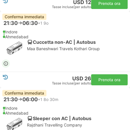
USD 12
Prenota ora
Tasse incluse
|
per adulto
Conferma immediata
21:30
06:30
+1
9o
Indore
Ahmedabad
Cuccetta non-AC | Autobus
Maa Baneshwari Travels Kothari Group
USD 26
Prenota ora
Tasse incluse
|
per adulto
Conferma immediata
21:30
06:00
+1
8o 30m
Indore
Ahmedabad
Sleeper con AC | Autobus
Rajdhani Travelling Company