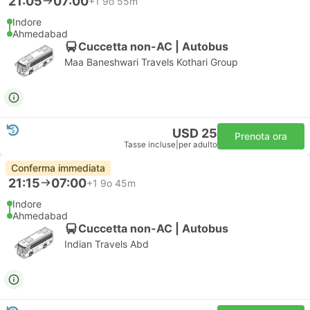
21:05
07:00
+1
9o 55m
Indore
Ahmedabad
Cuccetta non-AC | Autobus
Maa Baneshwari Travels Kothari Group
USD 25
Prenota ora
Tasse incluse
|
per adulto
Conferma immediata
21:15
07:00
+1
9o 45m
Indore
Ahmedabad
Cuccetta non-AC | Autobus
Indian Travels Abd