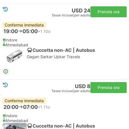
USD 24
Prenota ora
Tasse incluse
|
per adulto
Conferma immediata
19:00
05:00
+1
10o
Indore
Ahmedabad
Cuccetta non-AC | Autobus
Gagan Sarkar Upkar Travels
USD 8
Prenota ora
Tasse incluse
|
per adulto
Conferma immediata
20:00
07:00
+1
11o
Indore
Ahmedabad
Cuccetta non-AC | Autobus