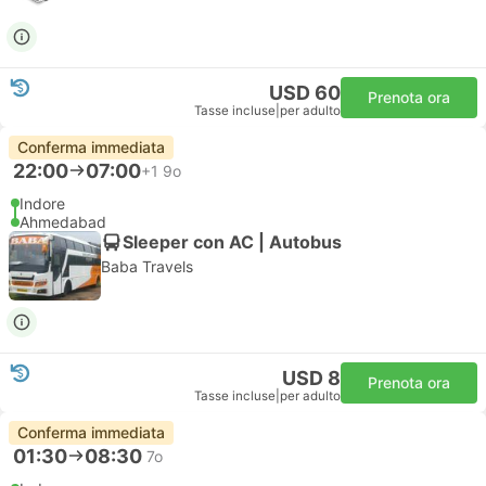
USD 60
Prenota ora
Tasse incluse
|
per adulto
Conferma immediata
22:00
07:00
+1
9o
Indore
Ahmedabad
Sleeper con AC | Autobus
Baba Travels
USD 8
Prenota ora
Tasse incluse
|
per adulto
Conferma immediata
01:30
08:30
7o