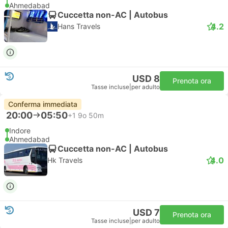
Ahmedabad
Cuccetta non-AC | Autobus
4.2
Hans Travels
USD 8
Prenota ora
Tasse incluse
|
per adulto
Conferma immediata
20:00
05:50
+1
9o 50m
Indore
Ahmedabad
Cuccetta non-AC | Autobus
4.0
Hk Travels
USD 7
Prenota ora
Tasse incluse
|
per adulto