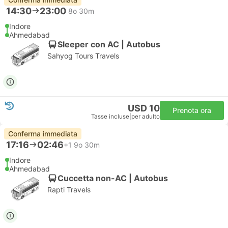
14:30
23:00
8o 30m
Indore
Ahmedabad
Sleeper con AC | Autobus
Sahyog Tours Travels
USD 10
Prenota ora
Tasse incluse
|
per adulto
Conferma immediata
17:16
02:46
+1
9o 30m
Indore
Ahmedabad
Cuccetta non-AC | Autobus
Rapti Travels