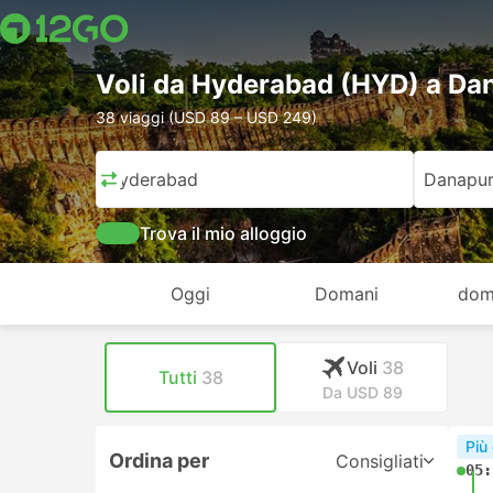
Voli da Hyderabad (HYD) a Da
38 viaggi (USD 89 – USD 249)
Hyderabad
Danapu
Trova il mio alloggio
Oggi
Domani
dom
Voli
38
Tutti
38
Da USD 89
Più
Ordina per
Consigliati
05: