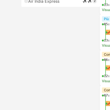
Air India Express
2
13:
Visua
Più
05:
13:
Visua
Con
06:
12:
Visua
Con
07: