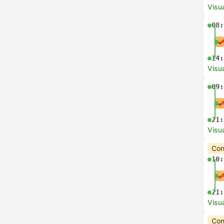
Visua
08:
14:
Visua
09:
21:
Visua
Con
10:
21:
Visua
Con