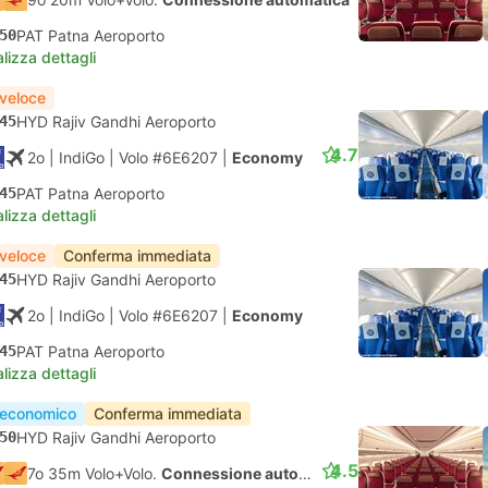
50
PAT Patna Aeroporto
lizza dettagli
 veloce
45
HYD Rajiv Gandhi Aeroporto
4.7
2o
| IndiGo
|
Volo #6E6207
|
Economy
45
PAT Patna Aeroporto
lizza dettagli
 veloce
Conferma immediata
45
HYD Rajiv Gandhi Aeroporto
2o
| IndiGo
|
Volo #6E6207
|
Economy
45
PAT Patna Aeroporto
lizza dettagli
 economico
Conferma immediata
50
HYD Rajiv Gandhi Aeroporto
4.5
7o 35m Volo+Volo.
Connessione automatica