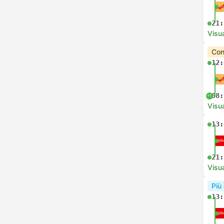
21:
Visua
Con
12:
08:
+1
Visua
13:
21:
Visua
Più
13: