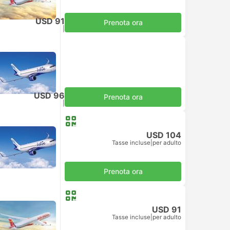
USD 91
Prenota ora
Tasse incluse
|
per adulto
USD 96
Prenota ora
Tasse incluse
|
per adulto
USD 104
Tasse incluse
|
per adulto
Prenota ora
USD 91
Tasse incluse
|
per adulto