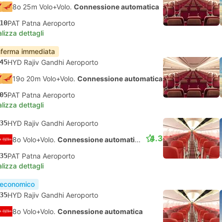
8o 25m Volo+Volo.
Connessione automatica
10
PAT Patna Aeroporto
lizza dettagli
ferma immediata
45
HYD Rajiv Gandhi Aeroporto
19o 20m Volo+Volo.
Connessione automatica
05
PAT Patna Aeroporto
lizza dettagli
35
HYD Rajiv Gandhi Aeroporto
4.3
8o Volo+Volo.
Connessione automatica
35
PAT Patna Aeroporto
lizza dettagli
 economico
35
HYD Rajiv Gandhi Aeroporto
8o Volo+Volo.
Connessione automatica