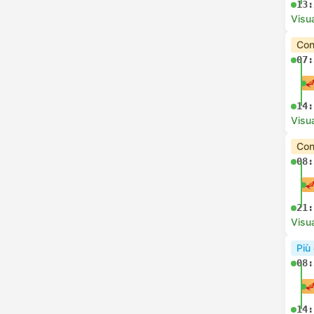
13:
Visua
Con
07:
14:
Visua
Con
08:
21:
Visua
Più
08:
14: