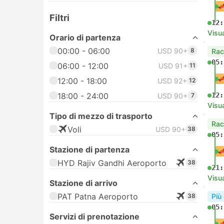
Filtri
12:
Visua
Orario di partenza
00:00 - 06:00
USD 90+
8
Rac
05:
06:00 - 12:00
USD 91+
11
12:00 - 18:00
USD 92+
12
18:00 - 24:00
12:
USD 90+
7
Visua
Tipo di mezzo di trasporto
Rac
Voli
USD 90+
38
05:
Stazione di partenza
HYD Rajiv Gandhi Aeroporto
38
21:
Visua
Stazione di arrivo
PAT Patna Aeroporto
38
Più
05:
Servizi di prenotazione