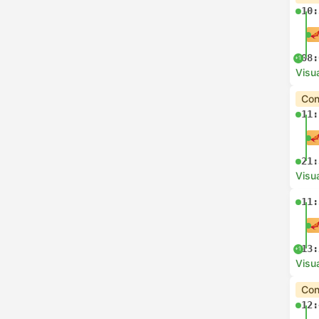
10:
08:
+1
Visua
Con
11:
21:
Visua
11:
13:
+1
Visua
Con
12: