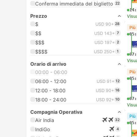
Conferma immediata del biglietto
22
14:
Prezzo
Visua
$
USD 90+
28
Più
$$
USD 143+
7
05:
$$$
USD 197+
2
$$$$
USD 250+
1
07:
Visua
Orario di arrivo
00:00 - 06:00
Più
05:
06:00 - 12:00
USD 91+
12
12:00 - 18:00
USD 90+
16
07:
18:00 - 24:00
USD 92+
10
Visua
Compagnia Operativa
Più
Air India
32
05:
IndiGo
4