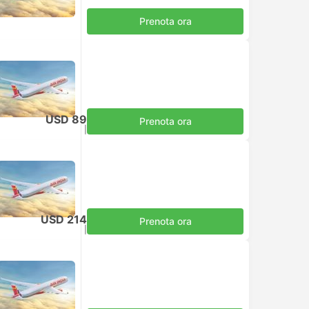
Prenota ora
USD 89
Prenota ora
Tasse incluse
|
per adulto
USD 214
Prenota ora
Tasse incluse
|
per adulto