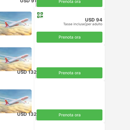
USD 91
Prenota ora
Tasse incluse
|
per adulto
USD 94
Tasse incluse
|
per adulto
Prenota ora
USD 132
Prenota ora
Tasse incluse
|
per adulto
USD 132
Prenota ora
Tasse incluse
|
per adulto