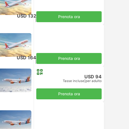
USD 132
Prenota ora
Tasse incluse
|
per adulto
USD 164
Prenota ora
Tasse incluse
|
per adulto
USD 94
Tasse incluse
|
per adulto
Prenota ora