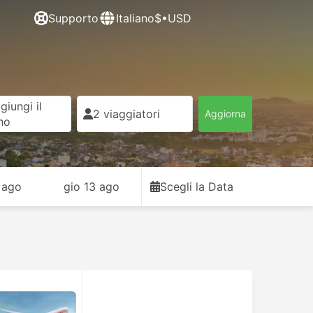
Supporto
Italiano
$•USD
giungi il
2 viaggiatori
Aggiorna
rno
 ago
gio 13 ago
Scegli la Data