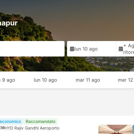
napur
+ Ag
r
lun 10 ago
rito
 9 ago
lun 10 ago
mar 11 ago
mer 12
 economico
Raccomandato
30
HYD Rajiv Gandhi Aeroporto