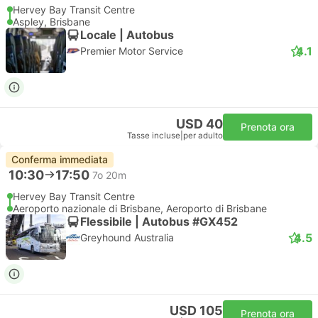
Hervey Bay Transit Centre
Aspley, Brisbane
Locale | Autobus
4.1
Premier Motor Service
USD 40
Prenota ora
Tasse incluse
|
per adulto
Conferma immediata
10:30
17:50
7o 20m
Hervey Bay Transit Centre
Aeroporto nazionale di Brisbane, Aeroporto di Brisbane
Flessibile | Autobus #GX452
4.5
Greyhound Australia
USD 105
Prenota ora