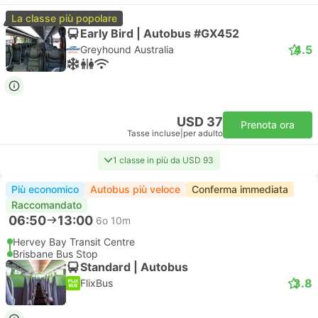
La classe più popolare
Early Bird | Autobus #GX452
4.5
Greyhound Australia
USD 37
Prenota ora
Tasse incluse
|
per adulto
1 classe in più da USD 93
Più economico
Autobus più veloce
Conferma immediata
Raccomandato
06:50
13:00
6o 10m
Hervey Bay Transit Centre
Brisbane Bus Stop
Standard | Autobus
3.8
FlixBus