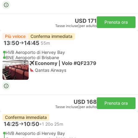
USD 171
Prenota ora
Tasse incluse
|
per adulto
Più veloce
Conferma immediata
13:50
14:45
55m
HVB Aeroporto di Hervey Bay
BNE Aeroporto di Brisbane
Economy | Volo #QF2379
Qantas Airways
USD 168
Prenota ora
Tasse incluse
|
per adulto
Conferma immediata
14:25
10:50
+1
20o 25m
HVB Aeroporto di Hervey Bay