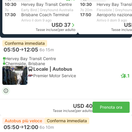
10:30
Hervey Bay Transit Centre
10:30
Hervey Bay Transi
7o
Early Bird | Greyhound Australia
7o 20m
Flessibile | Greyhoun
17:30
Brisbane Coach Terminal
17:50
Arrivo il dom 9 ago
Arrivo il dom 9 ago
USD 37
US
Tasse incluse
|
per adulto
Tasse inclus
Conferma immediata
05:50
12:05
6o 15m
Hervey Bay Transit Centre
Chermside, Brisbane
Locale | Autobus
4.1
Premier Motor Service
USD 40
Prenota ora
Tasse incluse
|
per adulto
Autobus più veloce
Conferma immediata
05:50
12:00
6o 10m