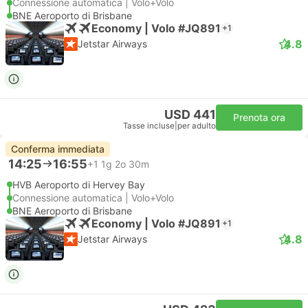
Connessione automatica | Volo+Volo
BNE Aeroporto di Brisbane
Economy | Volo #JQ891
+1
4.8
Jetstar Airways
USD 441
Prenota ora
Tasse incluse
|
per adulto
Conferma immediata
14:25
16:55
+1
1g 2o 30m
HVB Aeroporto di Hervey Bay
Connessione automatica | Volo+Volo
BNE Aeroporto di Brisbane
Economy | Volo #JQ891
+1
4.8
Jetstar Airways