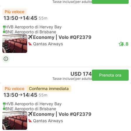
Tasse incluse
|
per adulto
Più veloce
13:50
14:45
55m
HVB Aeroporto di Hervey Bay
BNE Aeroporto di Brisbane
Economy | Volo #QF2379
4.8
Qantas Airways
USD 174
Prenota ora
Tasse incluse
|
per adulto
Più veloce
Conferma immediata
13:50
14:45
55m
HVB Aeroporto di Hervey Bay
BNE Aeroporto di Brisbane
Economy | Volo #QF2379
Qantas Airways