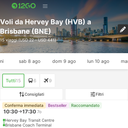
Voli da Hervey Bay (HVB) a
Brisbane (BNE)
15 viaggi (USD 22 – USD 441)
ni
sab 8 ago
dom 9 ago
lun 10 ago
mar
Tutti
15
6
9
Consigliati
Filtri
Conferma immediata
Bestseller
Raccomandato
10:30
17:30
7o
Hervey Bay Transit Centre
Brisbane Coach Terminal