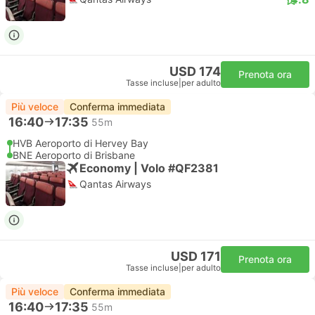
USD 174
Prenota ora
Tasse incluse
|
per adulto
Più veloce
Conferma immediata
16:40
17:35
55m
HVB Aeroporto di Hervey Bay
BNE Aeroporto di Brisbane
Economy | Volo #QF2381
Qantas Airways
USD 171
Prenota ora
Tasse incluse
|
per adulto
Più veloce
Conferma immediata
16:40
17:35
55m