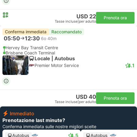
USD 22
Prenota ora
Tasse incluse
|
per adulto
Conferma immediata
Raccomandato
05:50
12:30
6o 40m
Hervey Bay Transit Centre
Brisbane Coach Terminal
Locale | Autobus
4.1
Premier Motor Service
USD 40
Prenota ora
Tasse incluse
|
per adulto
Immediato
Prenotazione last minute?
Conferma immediata sulle nostre migliori scelte
4.5
Autobus
Autobus