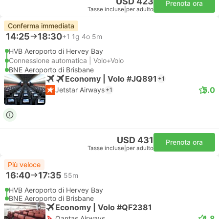
USD 423
Prenota ora
Tasse incluse
|
per adulto
Conferma immediata
14:25
18:30
+1
1g 4o 5m
HVB Aeroporto di Hervey Bay
Connessione automatica | Volo+Volo
BNE Aeroporto di Brisbane
Economy | Volo #JQ891
+1
5.0
Jetstar Airways
+1
USD 431
Prenota ora
Tasse incluse
|
per adulto
Più veloce
16:40
17:35
55m
HVB Aeroporto di Hervey Bay
BNE Aeroporto di Brisbane
Economy | Volo #QF2381
4.8
Qantas Airways