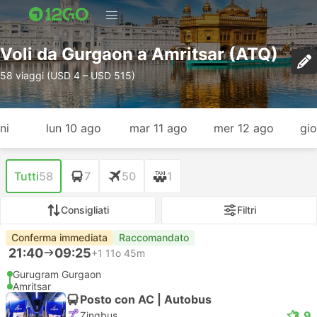
Voli da Gurgaon a Amritsar (ATQ)
58 viaggi (USD 4 – USD 515)
ni
lun 10 ago
mar 11 ago
mer 12 ago
gio
Tutti
58
7
50
1
Consigliati
Filtri
Conferma immediata
Raccomandato
21:40
09:25
+1
11o 45m
Gurugram Gurgaon
Amritsar
Posto con AC | Autobus
3.9
Zingbus