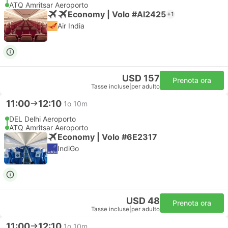
ATQ Amritsar Aeroporto
Economy | Volo #AI2425
+1
Air India
USD 157
Prenota ora
Tasse incluse
|
per adulto
11:00
12:10
1o 10m
DEL Delhi Aeroporto
ATQ Amritsar Aeroporto
Economy | Volo #6E2317
IndiGo
USD 48
Prenota ora
Tasse incluse
|
per adulto
11:00
12:10
1o 10m