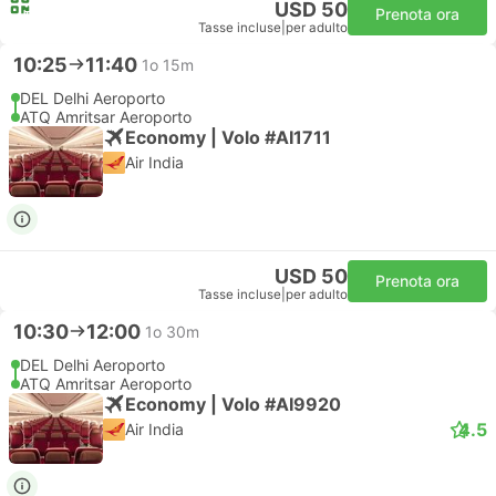
USD 50
Prenota ora
Tasse incluse
|
per adulto
10:25
11:40
1o 15m
DEL Delhi Aeroporto
ATQ Amritsar Aeroporto
Economy | Volo #AI1711
Air India
USD 50
Prenota ora
Tasse incluse
|
per adulto
10:30
12:00
1o 30m
DEL Delhi Aeroporto
ATQ Amritsar Aeroporto
Economy | Volo #AI9920
4.5
Air India