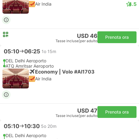
4.5
Air India
USD 46
Prenota ora
Tasse incluse
|
per adulto
05:10
06:25
1o 15m
DEL Delhi Aeroporto
ATQ Amritsar Aeroporto
Economy | Volo #AI1703
Air India
USD 47
Prenota ora
Tasse incluse
|
per adulto
05:10
10:30
5o 20m
DEL Delhi Aeroporto