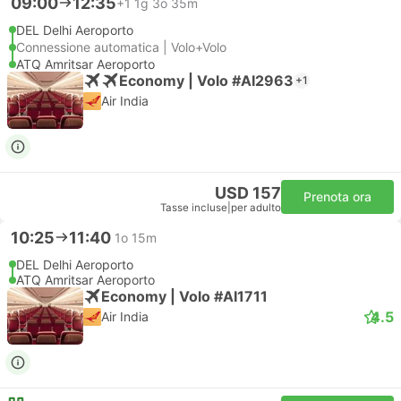
09:00
12:35
+1
1g 3o 35m
DEL Delhi Aeroporto
Connessione automatica | Volo+Volo
ATQ Amritsar Aeroporto
Economy | Volo #AI2963
+1
Air India
USD 157
Prenota ora
Tasse incluse
|
per adulto
10:25
11:40
1o 15m
DEL Delhi Aeroporto
ATQ Amritsar Aeroporto
Economy | Volo #AI1711
4.5
Air India