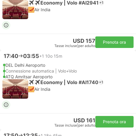
Economy | Volo #AI2941
+1
Air India
USD 157
Prenota ora
Tasse incluse
|
per adulto
17:40
03:55
+1
10o 15m
DEL Delhi Aeroporto
Connessione automatica | Volo+Volo
ATQ Amritsar Aeroporto
Economy | Volo #AI1740
+1
Air India
USD 161
Prenota ora
Tasse incluse
|
per adulto
17:50
12:35
+1
18o 45m