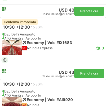
USD 40
Prenota ora
Tasse incluse
|
per adulto
Conferma immediata
10:30
12:00
1o 30m
DEL Delhi Aeroporto
ATQ Amritsar Aeroporto
Economy | Volo #IX1683
4.3
Air India Express
USD 43
Prenota ora
Tasse incluse
|
per adulto
10:30
12:00
1o 30m
DEL Delhi Aeroporto
ATQ Amritsar Aeroporto
Economy | Volo #AI9920
Air India