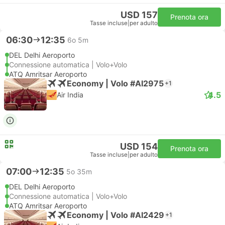
USD 157
Prenota ora
Tasse incluse
|
per adulto
06:30
12:35
6o 5m
DEL Delhi Aeroporto
Connessione automatica | Volo+Volo
ATQ Amritsar Aeroporto
Economy | Volo #AI2975
+1
4.5
Air India
USD 154
Prenota ora
Tasse incluse
|
per adulto
07:00
12:35
5o 35m
DEL Delhi Aeroporto
Connessione automatica | Volo+Volo
ATQ Amritsar Aeroporto
Economy | Volo #AI2429
+1