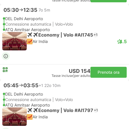
Tasse incluse
|
per adulto
05:30
12:35
7o 5m
DEL Delhi Aeroporto
Connessione automatica | Volo+Volo
ATQ Amritsar Aeroporto
Economy | Volo #AI1745
+1
4.5
Air India
USD 154
Prenota ora
Tasse incluse
|
per adulto
05:45
03:55
+1
22o 10m
DEL Delhi Aeroporto
Connessione automatica | Volo+Volo
ATQ Amritsar Aeroporto
Economy | Volo #AI1797
+1
Air India