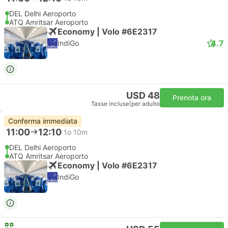
DEL Delhi Aeroporto
ATQ Amritsar Aeroporto
Economy | Volo #6E2317
4.7
IndiGo
USD 48
Prenota ora
Tasse incluse
|
per adulto
Conferma immediata
11:00
12:10
1o 10m
DEL Delhi Aeroporto
ATQ Amritsar Aeroporto
Economy | Volo #6E2317
IndiGo