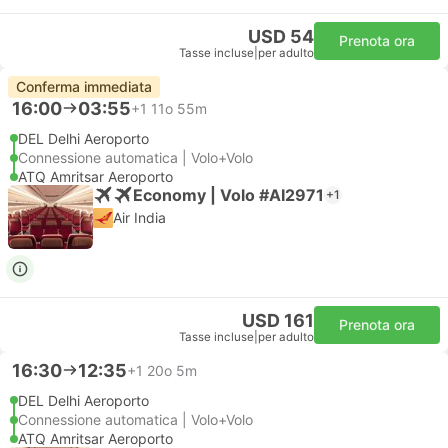
USD 54
Prenota ora
Tasse incluse
|
per adulto
Conferma immediata
16:00
03:55
+1
11o 55m
DEL Delhi Aeroporto
Connessione automatica | Volo+Volo
ATQ Amritsar Aeroporto
Economy | Volo #AI2971
+1
Air India
USD 161
Prenota ora
Tasse incluse
|
per adulto
16:30
12:35
+1
20o 5m
DEL Delhi Aeroporto
Connessione automatica | Volo+Volo
ATQ Amritsar Aeroporto