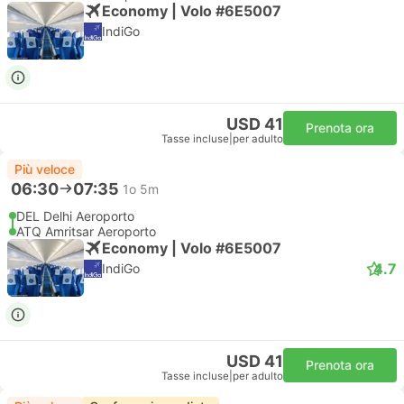
Economy | Volo #6E5007
IndiGo
USD 41
Prenota ora
Tasse incluse
|
per adulto
Più veloce
06:30
07:35
1o 5m
DEL Delhi Aeroporto
ATQ Amritsar Aeroporto
Economy | Volo #6E5007
4.7
IndiGo
USD 41
Prenota ora
Tasse incluse
|
per adulto