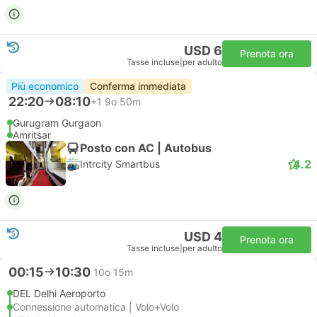
USD 6
Prenota ora
Tasse incluse
|
per adulto
Più economico
Conferma immediata
22:20
08:10
+1
9o 50m
Gurugram Gurgaon
Amritsar
Posto con AC | Autobus
4.2
Intrcity Smartbus
USD 4
Prenota ora
Tasse incluse
|
per adulto
00:15
10:30
10o 15m
DEL Delhi Aeroporto
Connessione automatica | Volo+Volo