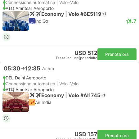
Connessione automatica | Volo+Volo
ATQ Amritsar Aeroporto
Economy | Volo #6E5119
+1
4.7
IndiGo
USD 512
Prenota ora
Tasse incluse
|
per adulto
05:30
12:35
7o 5m
DEL Delhi Aeroporto
Connessione automatica | Volo+Volo
ATQ Amritsar Aeroporto
Economy | Volo #AI1745
+1
Air India
USD 157
Prenota ora