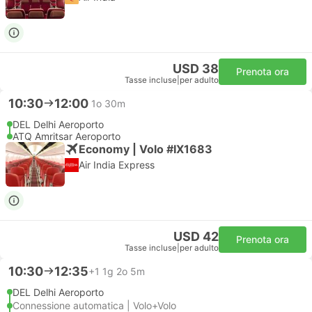
USD 38
Prenota ora
Tasse incluse
|
per adulto
10:30
12:00
1o 30m
DEL Delhi Aeroporto
ATQ Amritsar Aeroporto
Economy | Volo #IX1683
Air India Express
USD 42
Prenota ora
Tasse incluse
|
per adulto
10:30
12:35
+1
1g 2o 5m
DEL Delhi Aeroporto
Connessione automatica | Volo+Volo