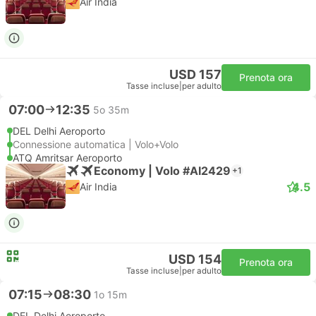
Air India
USD 157
Prenota ora
Tasse incluse
|
per adulto
07:00
12:35
5o 35m
DEL Delhi Aeroporto
Connessione automatica | Volo+Volo
ATQ Amritsar Aeroporto
Economy | Volo #AI2429
+1
4.5
Air India
USD 154
Prenota ora
Tasse incluse
|
per adulto
07:15
08:30
1o 15m
DEL Delhi Aeroporto