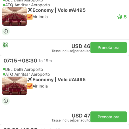
ATQ Amritsar Aeroporto
Economy | Volo #AI495
4.5
Air India
USD 46
Prenota ora
Tasse incluse
|
per adulto
07:15
08:30
1o 15m
DEL Delhi Aeroporto
ATQ Amritsar Aeroporto
Economy | Volo #AI495
Air India
USD 47
Prenota ora
Tasse incluse
|
per adulto