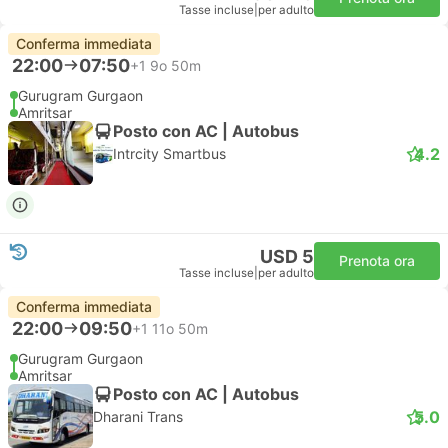
Tasse incluse
|
per adulto
Conferma immediata
22:00
07:50
+1
9o 50m
Gurugram Gurgaon
Amritsar
Posto con AC | Autobus
4.2
Intrcity Smartbus
USD 5
Prenota ora
Tasse incluse
|
per adulto
Conferma immediata
22:00
09:50
+1
11o 50m
Gurugram Gurgaon
Amritsar
Posto con AC | Autobus
5.0
Dharani Trans