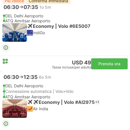
Più veloce
Conferma immediata
06:30
07:35
1o 5m
DEL Delhi Aeroporto
ATQ Amritsar Aeroporto
Economy | Volo #6E5007
IndiGo
USD 49
Prenota ora
Tasse incluse
|
per adulto
06:30
12:35
6o 5m
DEL Delhi Aeroporto
Connessione automatica | Volo+Volo
ATQ Amritsar Aeroporto
Economy | Volo #AI2975
+1
Air India