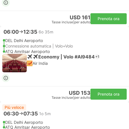
USD 161
Prenota ora
Tasse incluse
|
per adulto
06:00
12:35
6o 35m
DEL Delhi Aeroporto
Connessione automatica | Volo+Volo
ATQ Amritsar Aeroporto
Economy | Volo #AI9484
+1
Air India
USD 153
Prenota ora
Tasse incluse
|
per adulto
Più veloce
06:30
07:35
1o 5m
DEL Delhi Aeroporto
ATQ Amritsar Aeroporto