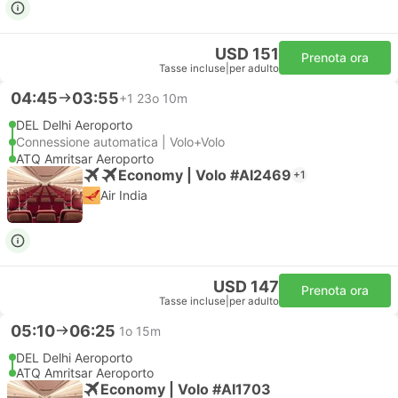
USD 151
Prenota ora
Tasse incluse
|
per adulto
04:45
03:55
+1
23o 10m
DEL Delhi Aeroporto
Connessione automatica | Volo+Volo
ATQ Amritsar Aeroporto
Economy | Volo #AI2469
+1
Air India
USD 147
Prenota ora
Tasse incluse
|
per adulto
05:10
06:25
1o 15m
DEL Delhi Aeroporto
ATQ Amritsar Aeroporto
Economy | Volo #AI1703