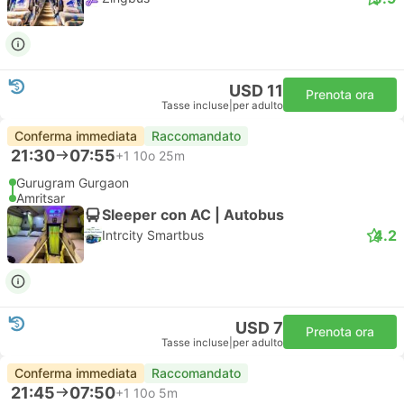
USD 11
Prenota ora
Tasse incluse
|
per adulto
Conferma immediata
Raccomandato
21:30
07:55
+1
10o 25m
Gurugram Gurgaon
Amritsar
Sleeper con AC | Autobus
4.2
Intrcity Smartbus
USD 7
Prenota ora
Tasse incluse
|
per adulto
Conferma immediata
Raccomandato
21:45
07:50
+1
10o 5m