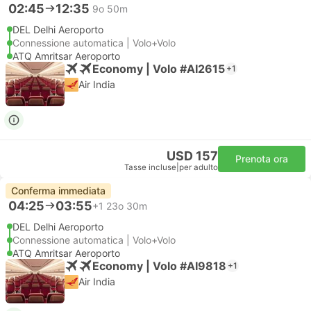
02:45
12:35
9o 50m
DEL Delhi Aeroporto
Connessione automatica | Volo+Volo
ATQ Amritsar Aeroporto
Economy | Volo #AI2615
+1
Air India
USD 157
Prenota ora
Tasse incluse
|
per adulto
Conferma immediata
04:25
03:55
+1
23o 30m
DEL Delhi Aeroporto
Connessione automatica | Volo+Volo
ATQ Amritsar Aeroporto
Economy | Volo #AI9818
+1
Air India