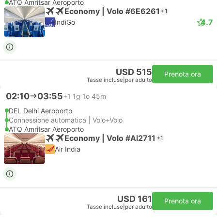
ATQ Amritsar Aeroporto
Economy | Volo #6E6261
+1
4.7
IndiGo
USD 515
Prenota ora
Tasse incluse
|
per adulto
02:10
03:55
+1
1g 1o 45m
DEL Delhi Aeroporto
Connessione automatica | Volo+Volo
ATQ Amritsar Aeroporto
Economy | Volo #AI2711
+1
Air India
USD 161
Prenota ora
Tasse incluse
|
per adulto