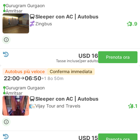
Gurugram Gurgaon
Amritsar
Sleeper con AC | Autobus
3.9
Zingbus
USD 16
Prenota ora
Tasse incluse
|
per adulto
Autobus più veloce
Conferma immediata
22:00
06:50
+1
8o 50m
Gurugram Gurgaon
Amritsar
Sleeper con AC | Autobus
4.1
Vijay Tour and Travels
USD 15
Prenota ora