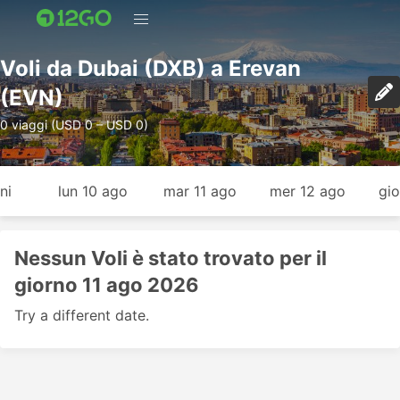
Voli da Dubai (DXB) a Erevan
(EVN)
0 viaggi (USD 0 – USD 0)
ni
lun 10 ago
mar 11 ago
mer 12 ago
gio
Nessun Voli è stato trovato per il
giorno 11 ago 2026
Try a different date.