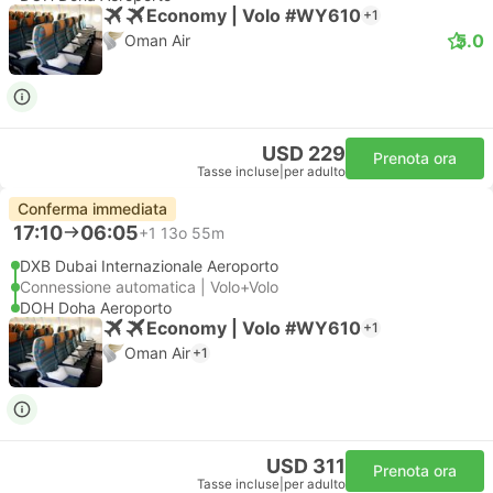
Economy | Volo #WY610
+1
5.0
Oman Air
USD 229
Prenota ora
Tasse incluse
|
per adulto
Conferma immediata
17:10
06:05
+1
13o 55m
DXB Dubai Internazionale Aeroporto
Connessione automatica | Volo+Volo
DOH Doha Aeroporto
Economy | Volo #WY610
+1
Oman Air
+1
USD 311
Prenota ora
Tasse incluse
|
per adulto