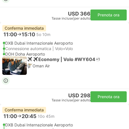
USD 366
Prenota ora
Tasse incluse
|
per adulto
Conferma immediata
11:00
15:10
5o 10m
DXB Dubai Internazionale Aeroporto
Connessione automatica | Volo+Volo
DOH Doha Aeroporto
Economy | Volo #WY604
+1
Oman Air
USD 298
Prenota ora
Tasse incluse
|
per adulto
Conferma immediata
11:00
20:45
10o 45m
DXB Dubai Internazionale Aeroporto