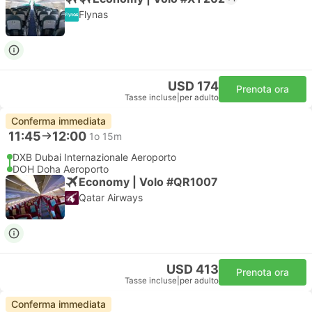
Flynas
USD 174
Prenota ora
Tasse incluse
|
per adulto
Conferma immediata
11:45
12:00
1o 15m
DXB Dubai Internazionale Aeroporto
DOH Doha Aeroporto
Economy | Volo #QR1007
Qatar Airways
USD 413
Prenota ora
Tasse incluse
|
per adulto
Conferma immediata