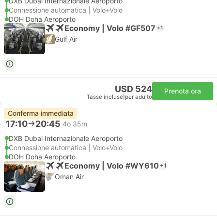
DXB Dubai Internazionale Aeroporto
Connessione automatica | Volo+Volo
DOH Doha Aeroporto
Economy | Volo #GF507
+1
Gulf Air
USD 524
Prenota ora
Tasse incluse
|
per adulto
Conferma immediata
17:10
20:45
4o 35m
DXB Dubai Internazionale Aeroporto
Connessione automatica | Volo+Volo
DOH Doha Aeroporto
Economy | Volo #WY610
+1
Oman Air