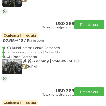
USD 366
Prenota ora
Tasse incluse
|
per adulto
Conferma immediata
07:55
18:15
11o 20m
DXB Dubai Internazionale Aeroporto
Connessione automatica | Volo+Volo
DOH Doha Aeroporto
Economy | Volo #GF501
+1
Gulf Air
USD 366
Prenota ora
Tasse incluse
|
per adulto
Conferma immediata