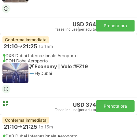
USD 264
Prenota ora
Tasse incluse
|
per adulto
Conferma immediata
21:10
21:25
1o 15m
DXB Dubai Internazionale Aeroporto
DOH Doha Aeroporto
Economy | Volo #FZ19
FlyDubai
USD 374
Prenota ora
Tasse incluse
|
per adulto
Conferma immediata
21:10
21:25
1o 15m
DXB Dubai Internazionale Aeroporto