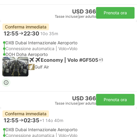
USD 366
Prenota ora
Tasse incluse
|
per adulto
Conferma immediata
12:55
22:30
10o 35m
DXB Dubai Internazionale Aeroporto
Connessione automatica | Volo+Volo
DOH Doha Aeroporto
Economy | Volo #GF505
+1
Gulf Air
USD 366
Prenota ora
Tasse incluse
|
per adulto
Conferma immediata
12:55
02:35
+1
14o 40m
DXB Dubai Internazionale Aeroporto
Connessione automatica | Volo+Volo