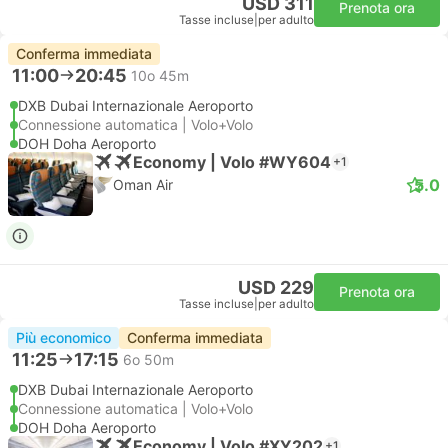
USD 311
Prenota ora
Tasse incluse
|
per adulto
Conferma immediata
11:00
20:45
10o 45m
DXB Dubai Internazionale Aeroporto
Connessione automatica | Volo+Volo
DOH Doha Aeroporto
Economy | Volo #WY604
+1
5.0
Oman Air
USD 229
Prenota ora
Tasse incluse
|
per adulto
Più economico
Conferma immediata
11:25
17:15
6o 50m
DXB Dubai Internazionale Aeroporto
Connessione automatica | Volo+Volo
DOH Doha Aeroporto
Economy | Volo #XY202
+1