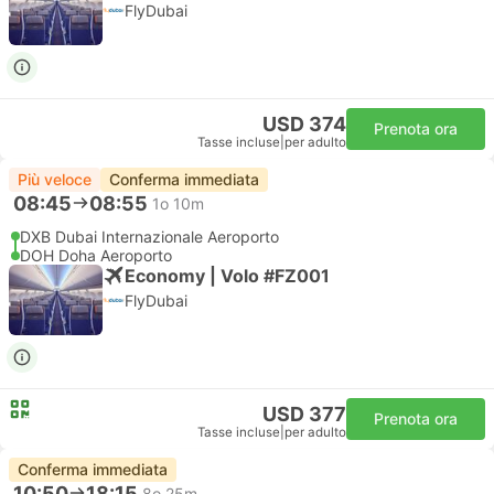
FlyDubai
USD 374
Prenota ora
Tasse incluse
|
per adulto
Più veloce
Conferma immediata
08:45
08:55
1o 10m
DXB Dubai Internazionale Aeroporto
DOH Doha Aeroporto
Economy | Volo #FZ001
FlyDubai
USD 377
Prenota ora
Tasse incluse
|
per adulto
Conferma immediata
10:50
18:15
8o 25m