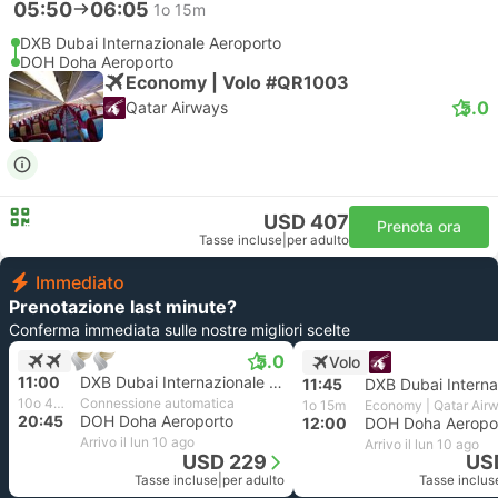
05:50
06:05
1o 15m
DXB Dubai Internazionale Aeroporto
DOH Doha Aeroporto
Economy | Volo #QR1003
5.0
Qatar Airways
USD 407
Prenota ora
Tasse incluse
|
per adulto
Immediato
Prenotazione last minute?
Conferma immediata sulle nostre migliori scelte
5.0
Volo
11:00
DXB Dubai Internazionale Aeroporto
11:45
10o 45m
Connessione automatica
1o 15m
Economy | Qatar Air
20:45
DOH Doha Aeroporto
12:00
DOH Doha Aeropo
Arrivo il lun 10 ago
Arrivo il lun 10 ago
USD 229
US
Tasse incluse
|
per adulto
Tasse inclus