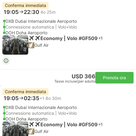
Conferma immediata
19:05
22:30
4o 25m
DXB Dubai Internazionale Aeroporto
Connessione automatica | Volo+Volo
DOH Doha Aeroporto
Economy | Volo #GF509
+1
Gulf Air
USD 366
Prenota ora
Tasse incluse
|
per adulto
Conferma immediata
19:05
02:35
+1
8o 30m
DXB Dubai Internazionale Aeroporto
Connessione automatica | Volo+Volo
DOH Doha Aeroporto
Economy | Volo #GF509
+1
Gulf Air