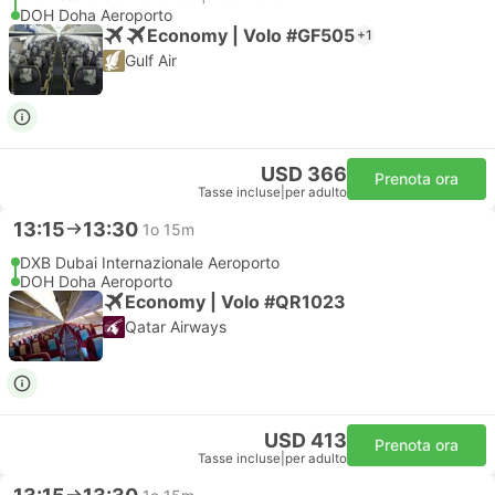
DOH Doha Aeroporto
Economy | Volo #GF505
+1
Gulf Air
USD 366
Prenota ora
Tasse incluse
|
per adulto
13:15
13:30
1o 15m
DXB Dubai Internazionale Aeroporto
DOH Doha Aeroporto
Economy | Volo #QR1023
Qatar Airways
USD 413
Prenota ora
Tasse incluse
|
per adulto