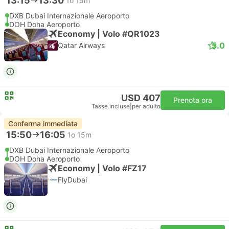
13:15
13:30
1o 15m
DXB Dubai Internazionale Aeroporto
DOH Doha Aeroporto
Economy | Volo #QR1023
5.0
Qatar Airways
USD 407
Prenota ora
Tasse incluse
|
per adulto
Conferma immediata
15:50
16:05
1o 15m
DXB Dubai Internazionale Aeroporto
DOH Doha Aeroporto
Economy | Volo #FZ17
FlyDubai