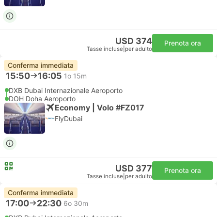
USD 374
Prenota ora
Tasse incluse
|
per adulto
Conferma immediata
15:50
16:05
1o 15m
DXB Dubai Internazionale Aeroporto
DOH Doha Aeroporto
Economy | Volo #FZ017
FlyDubai
USD 377
Prenota ora
Tasse incluse
|
per adulto
Conferma immediata
17:00
22:30
6o 30m