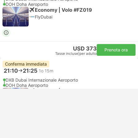
DOH Doha Aeroporto
Economy | Volo #FZ019
FlyDubai
USD 373
Prenota ora
Tasse incluse
|
per adulto
Conferma immediata
21:10
21:25
1o 15m
DXB Dubai Internazionale Aeroporto
DOH Doha Aeroporto
Economy | Volo #FZ19
FlyDubai
USD 374
Prenota ora
Tasse incluse
|
per adulto