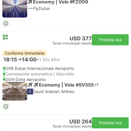
Economy | Volo #FZ009
FlyDubai
USD 377
Prenota ora
Tasse incluse
|
per adulto
Conferma immediata
18:15
14:00
+1
20o 45m
DXB Dubai Internazionale Aeroporto
Connessione automatica | Volo+Volo
DOH Doha Aeroporto
Economy | Volo #SV555
+1
Saudi Arabian Airlines
USD 264
Prenota ora
Tasse incluse
|
per adulto