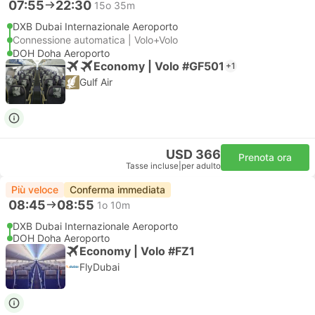
07:55
22:30
15o 35m
DXB Dubai Internazionale Aeroporto
Connessione automatica | Volo+Volo
DOH Doha Aeroporto
Economy | Volo #GF501
+1
Gulf Air
USD 366
Prenota ora
Tasse incluse
|
per adulto
Più veloce
Conferma immediata
08:45
08:55
1o 10m
DXB Dubai Internazionale Aeroporto
DOH Doha Aeroporto
Economy | Volo #FZ1
FlyDubai