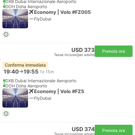
DXB Dubai Internazionale Aeroporto
DOH Doha Aeroporto
Economy | Volo #FZ005
FlyDubai
USD 373
Prenota ora
Tasse incluse
|
per adulto
Conferma immediata
19:40
19:55
1o 15m
DXB Dubai Internazionale Aeroporto
DOH Doha Aeroporto
Economy | Volo #FZ5
FlyDubai
USD 374
Prenota ora
Tasse incluse
|
per adulto