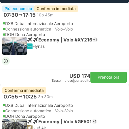
Più economico
Conferma immediata
07:30
17:15
10o 45m
DXB Dubai Internazionale Aeroporto
Connessione automatica | Volo+Volo
DOH Doha Aeroporto
Economy | Volo #XY216
+1
Flynas
USD 174
Prenota ora
Tasse incluse
|
per adulto
Conferma immediata
07:55
10:25
3o 30m
DXB Dubai Internazionale Aeroporto
Connessione automatica | Volo+Volo
DOH Doha Aeroporto
Economy | Volo #GF501
+1
Gulf Air