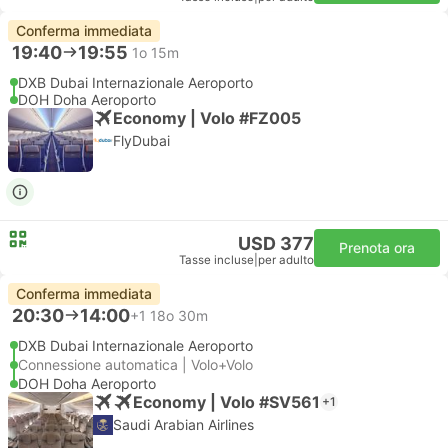
Conferma immediata
19:40
19:55
1o 15m
DXB Dubai Internazionale Aeroporto
DOH Doha Aeroporto
Economy | Volo #FZ005
FlyDubai
USD 377
Prenota ora
Tasse incluse
|
per adulto
Conferma immediata
20:30
14:00
+1
18o 30m
DXB Dubai Internazionale Aeroporto
Connessione automatica | Volo+Volo
DOH Doha Aeroporto
Economy | Volo #SV561
+1
Saudi Arabian Airlines