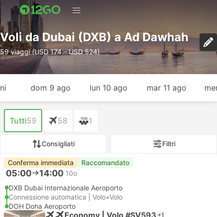
Voli da Dubai (DXB) a Ad Dawhah
59 viaggi (USD 174 – USD 524)
ni
dom 9 ago
lun 10 ago
mar 11 ago
mer
Tutti
59
58
1
Consigliati
Filtri
Conferma immediata
Raccomandato
05:00
14:00
10o
DXB Dubai Internazionale Aeroporto
Connessione automatica | Volo+Volo
DOH Doha Aeroporto
Economy | Volo #SV593
+1