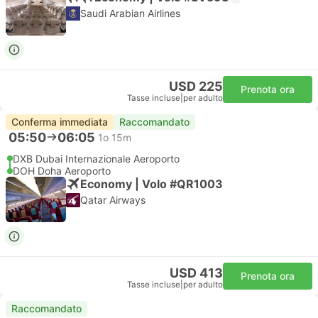
Saudi Arabian Airlines
USD 225
Prenota ora
Tasse incluse
|
per adulto
Conferma immediata
Raccomandato
05:50
06:05
1o 15m
DXB Dubai Internazionale Aeroporto
DOH Doha Aeroporto
Economy | Volo #QR1003
Qatar Airways
USD 413
Prenota ora
Tasse incluse
|
per adulto
Raccomandato