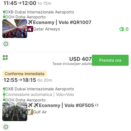
11:45
12:00
1o 15m
DXB Dubai Internazionale Aeroporto
DOH Doha Aeroporto
Economy | Volo #QR1007
5.0
Qatar Airways
USD 407
Prenota ora
Tasse incluse
|
per adulto
Conferma immediata
12:55
18:15
6o 20m
DXB Dubai Internazionale Aeroporto
Connessione automatica | Volo+Volo
DOH Doha Aeroporto
Economy | Volo #GF505
+1
Gulf Air