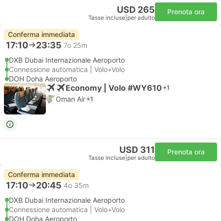
USD 265
Prenota ora
Tasse incluse
|
per adulto
Conferma immediata
17:10
23:35
7o 25m
DXB Dubai Internazionale Aeroporto
Connessione automatica | Volo+Volo
DOH Doha Aeroporto
Economy | Volo #WY610
+1
Oman Air
+1
USD 311
Prenota ora
Tasse incluse
|
per adulto
Conferma immediata
17:10
20:45
4o 35m
DXB Dubai Internazionale Aeroporto
Connessione automatica | Volo+Volo
DOH Doha Aeroporto