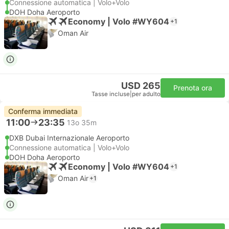
Connessione automatica | Volo+Volo
DOH Doha Aeroporto
Economy | Volo #WY604
+1
Oman Air
USD 265
Prenota ora
Tasse incluse
|
per adulto
Conferma immediata
11:00
23:35
13o 35m
DXB Dubai Internazionale Aeroporto
Connessione automatica | Volo+Volo
DOH Doha Aeroporto
Economy | Volo #WY604
+1
Oman Air
+1