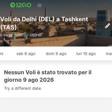
Voli da Delhi (DEL) a Tashkent
(TAS)
0 viaggi (USD 0 – USD 0)
ni
sab 8 ago
dom 9 ago
lun 10 ago
mar
Nessun Voli è stato trovato per il
giorno 9 ago 2026
Try a different date.