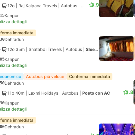
3.9
12o
| Raj Kalpana Travels
|
Autobus
|
Posto con AC
15
Kanpur
lizza dettagli
ferma immediata
30
Dehradun
12o 35m
| Shatabdi Travels
|
Autobus
|
Sleeper con AC
05
Kanpur
lizza dettagli
 economico
Autobus più veloce
Conferma immediata
50
Dehradun
3.8
11o 40m
| Laxmi Holidays
|
Autobus
|
Posto con AC
30
Kanpur
lizza dettagli
ferma immediata
00
Dehradun