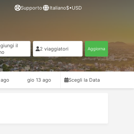
Supporto
Italiano
$•USD
giungi il
2 viaggiatori
Aggiorna
rno
 ago
gio 13 ago
Scegli la Data