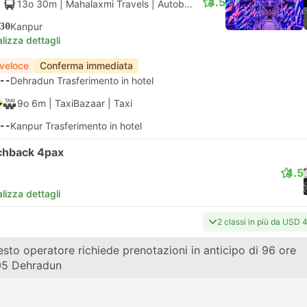
4.5
13o 30m
| Mahalaxmi Travels
|
Autobus
|
Posto con AC
30
Kanpur
lizza dettagli
 veloce
Conferma immediata
--
Dehradun Trasferimento in hotel
9o 6m
| TaxiBazaar
|
Taxi
--
Kanpur Trasferimento in hotel
chback 4pax
4.5
lizza dettagli
2 classi in più da USD 
eno
sto operatore richiede prenotazioni in anticipo di 96 ore
#14114
di Indian Railways
05
Dehradun