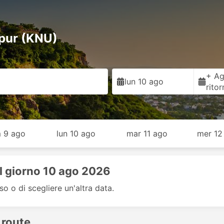
npur (KNU)
+ Ag
lun 10 ago
rito
 9 ago
lun 10 ago
mar 11 ago
mer 12
il giorno 10 ago 2026
so o di scegliere un'altra data.
 route