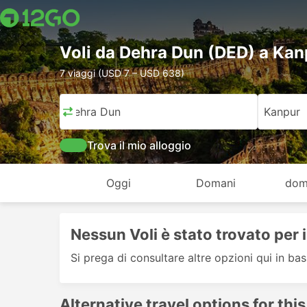
Voli da Dehra Dun (DED) a Ka
7 viaggi (USD 7 – USD 638)
Dehra Dun
Kanpur
Trova il mio alloggio
Oggi
Domani
dom
Nessun Voli è stato trovato per 
Si prega di consultare altre opzioni qui in bas
Alternative travel options for this