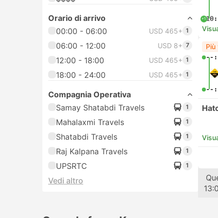
Orario di arrivo
10:
+1
Visua
00:00 - 06:00
USD 465+
1
06:00 - 12:00
USD 8+
7
Più
--:
12:00 - 18:00
USD 465+
1
18:00 - 24:00
USD 465+
1
--:
Compagnia Operativa
Samay Shatabdi Travels
1
Hat
Mahalaxmi Travels
1
Shatabdi Travels
1
Visua
Raj Kalpana Travels
1
UPSRTC
1
Tr
Que
Vedi altro
13: