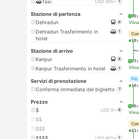
Taxi
USD 465+
1
Stazione di partenza
06:
+1
Dehradun
6
Visua
Dehradun Trasferimento in
1
Con
hotel
18:
Stazione di arrivo
Kanpur
6
07:
+1
Visua
Kanpur Trasferimento in hotel
1
Più
Servizi di prenotazione
18:
Conferma immediata del biglietto
7
Prezzo
06:
+1
$
USD 8+
6
Visua
$$
Con
$$$
21:
$$$$
USD 465+
1