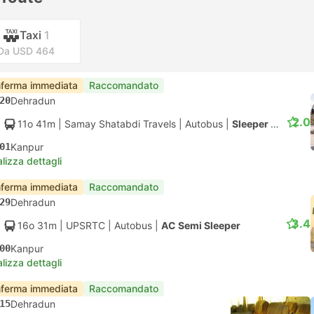
Taxi
1
Da USD 464
ferma immediata
Raccomandato
20
Dehradun
2.0
11o 41m
| Samay Shatabdi Travels
|
Autobus
|
Sleeper con AC
01
Kanpur
lizza dettagli
ferma immediata
Raccomandato
29
Dehradun
3.4
16o 31m
| UPSRTC
|
Autobus
|
AC Semi Sleeper
00
Kanpur
lizza dettagli
ferma immediata
Raccomandato
15
Dehradun