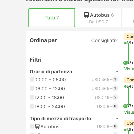
Autobus
6
Tutti
7
Da USD 7
Con
Ordina per
Consigliati
19:
Filtri
07:
+1
Visua
Orario di partenza
00:00 - 06:00
USD 465+
1
Con
14:
06:00 - 12:00
USD 465+
1
12:00 - 18:00
USD 16+
2
18:00 - 24:00
07:
USD 8+
6
+1
Visua
Tipo di mezzo di trasporto
Con
Autobus
USD 8+
6
18: