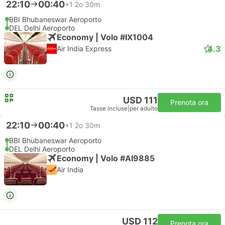
22:10
00:40
+1
2o 30m
BBI Bhubaneswar Aeroporto
DEL Delhi Aeroporto
Economy | Volo #IX1004
4.3
Air India Express
USD 111
Prenota ora
Tasse incluse
|
per adulto
22:10
00:40
+1
2o 30m
BBI Bhubaneswar Aeroporto
DEL Delhi Aeroporto
Economy | Volo #AI9885
Air India
USD 112
Prenota ora