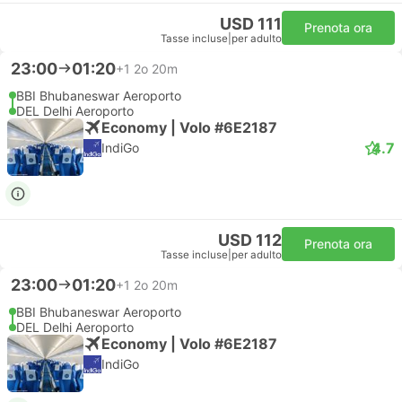
USD 111
Prenota ora
Tasse incluse
|
per adulto
23:00
01:20
+1
2o 20m
BBI Bhubaneswar Aeroporto
DEL Delhi Aeroporto
Economy | Volo #6E2187
4.7
IndiGo
USD 112
Prenota ora
Tasse incluse
|
per adulto
23:00
01:20
+1
2o 20m
BBI Bhubaneswar Aeroporto
DEL Delhi Aeroporto
Economy | Volo #6E2187
IndiGo