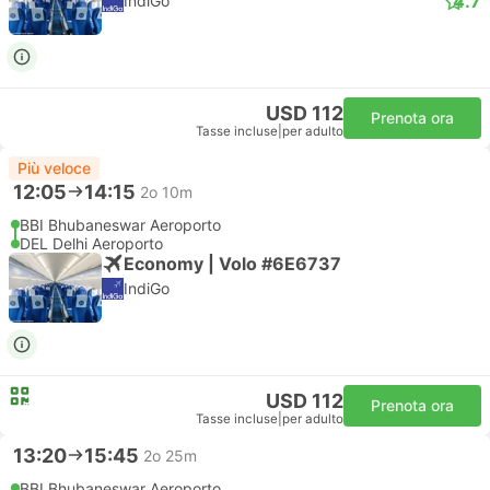
4.7
IndiGo
USD 112
Prenota ora
Tasse incluse
|
per adulto
Più veloce
12:05
14:15
2o 10m
BBI Bhubaneswar Aeroporto
DEL Delhi Aeroporto
Economy | Volo #6E6737
IndiGo
USD 112
Prenota ora
Tasse incluse
|
per adulto
13:20
15:45
2o 25m
BBI Bhubaneswar Aeroporto