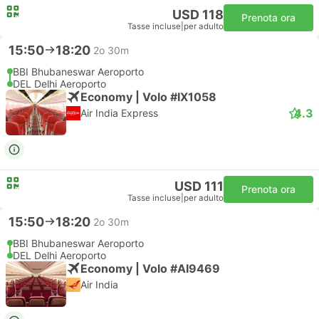
USD 118
Prenota ora
Tasse incluse
|
per adulto
15:50
18:20
2o 30m
BBI Bhubaneswar Aeroporto
DEL Delhi Aeroporto
Economy | Volo #IX1058
4.3
Air India Express
USD 111
Prenota ora
Tasse incluse
|
per adulto
15:50
18:20
2o 30m
BBI Bhubaneswar Aeroporto
DEL Delhi Aeroporto
Economy | Volo #AI9469
Air India