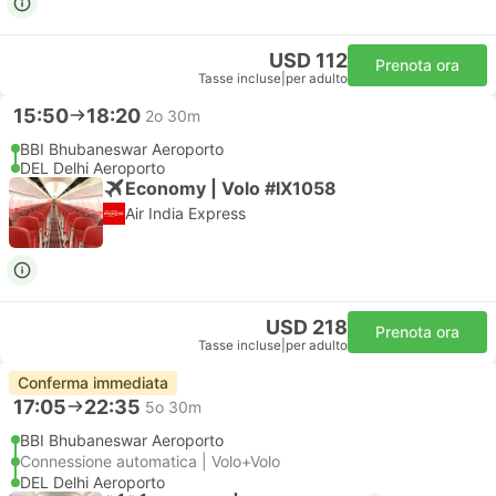
USD 112
Prenota ora
Tasse incluse
|
per adulto
15:50
18:20
2o 30m
BBI Bhubaneswar Aeroporto
DEL Delhi Aeroporto
Economy | Volo #IX1058
Air India Express
USD 218
Prenota ora
Tasse incluse
|
per adulto
Conferma immediata
17:05
22:35
5o 30m
BBI Bhubaneswar Aeroporto
Connessione automatica | Volo+Volo
DEL Delhi Aeroporto