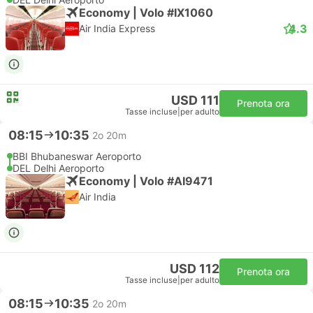
Economy | Volo #IX1060
4.3
Air India Express
USD 111
Prenota ora
Tasse incluse
|
per adulto
08:15
10:35
2o 20m
BBI Bhubaneswar Aeroporto
DEL Delhi Aeroporto
Economy | Volo #AI9471
Air India
USD 112
Prenota ora
Tasse incluse
|
per adulto
08:15
10:35
2o 20m