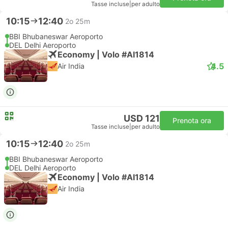
Tasse incluse
|
per adulto
10:15
12:40
2o 25m
BBI Bhubaneswar Aeroporto
DEL Delhi Aeroporto
Economy | Volo #AI1814
4.5
Air India
USD 121
Prenota ora
Tasse incluse
|
per adulto
10:15
12:40
2o 25m
BBI Bhubaneswar Aeroporto
DEL Delhi Aeroporto
Economy | Volo #AI1814
Air India