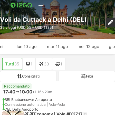
Voli da Cuttack a Delhi (DEL)
35 viaggi (USD 55 – USD 1135)
ni
lun 10 ago
mar 11 ago
mer 12 ago
gio
Tutti
35
1
33
1
Consigliati
Filtri
Raccomandato
17:40
10:00
+1
16o 20m
BBI Bhubaneswar Aeroporto
Connessione automatica | Volo+Volo
DEL Delhi Aeroporto
Economy | Volo #IX2717
+1