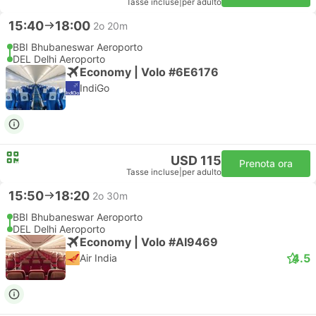
Tasse incluse
|
per adulto
15:40
18:00
2o 20m
BBI Bhubaneswar Aeroporto
DEL Delhi Aeroporto
Economy | Volo #6E6176
IndiGo
USD 115
Prenota ora
Tasse incluse
|
per adulto
15:50
18:20
2o 30m
BBI Bhubaneswar Aeroporto
DEL Delhi Aeroporto
Economy | Volo #AI9469
4.5
Air India