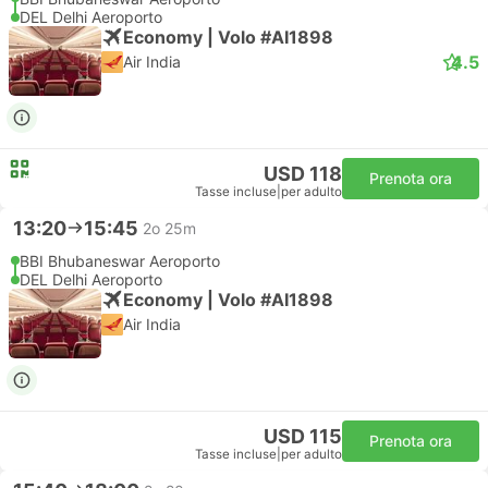
DEL Delhi Aeroporto
Economy | Volo #AI1898
4.5
Air India
USD 118
Prenota ora
Tasse incluse
|
per adulto
13:20
15:45
2o 25m
BBI Bhubaneswar Aeroporto
DEL Delhi Aeroporto
Economy | Volo #AI1898
Air India
USD 115
Prenota ora
Tasse incluse
|
per adulto