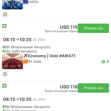
IndiGo
USD 115
Prenota ora
Tasse incluse
|
per adulto
08:15
10:35
2o 20m
BBI Bhubaneswar Aeroporto
DEL Delhi Aeroporto
Economy | Volo #AI9471
4.5
Air India
USD 118
Prenota ora
Tasse incluse
|
per adulto
08:15
10:35
2o 20m
BBI Bhubaneswar Aeroporto
DEL Delhi Aeroporto