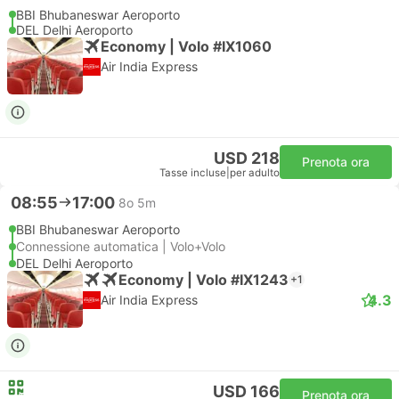
BBI Bhubaneswar Aeroporto
DEL Delhi Aeroporto
Economy | Volo #IX1060
Air India Express
USD 218
Prenota ora
Tasse incluse
|
per adulto
08:55
17:00
8o 5m
BBI Bhubaneswar Aeroporto
Connessione automatica | Volo+Volo
DEL Delhi Aeroporto
Economy | Volo #IX1243
+1
4.3
Air India Express
USD 166
Prenota ora