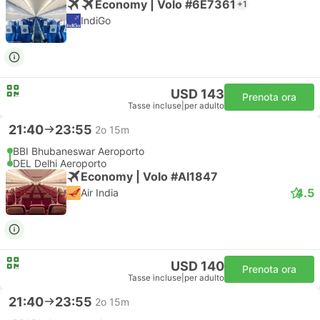
Economy | Volo #6E7361
+1
IndiGo
USD 143
Prenota ora
Tasse incluse
|
per adulto
21:40
23:55
2o 15m
BBI Bhubaneswar Aeroporto
DEL Delhi Aeroporto
Economy | Volo #AI1847
4.5
Air India
USD 140
Prenota ora
Tasse incluse
|
per adulto
21:40
23:55
2o 15m