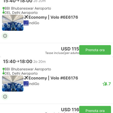
15:40
18:00
2o 20m
BBI Bhubaneswar Aeroporto
DEL Delhi Aeroporto
Economy | Volo #6E6176
IndiGo
USD 115
Prenota ora
Tasse incluse
|
per adulto
15:40
18:00
2o 20m
BBI Bhubaneswar Aeroporto
DEL Delhi Aeroporto
Economy | Volo #6E6176
4.7
IndiGo
USD 116
Prenota ora