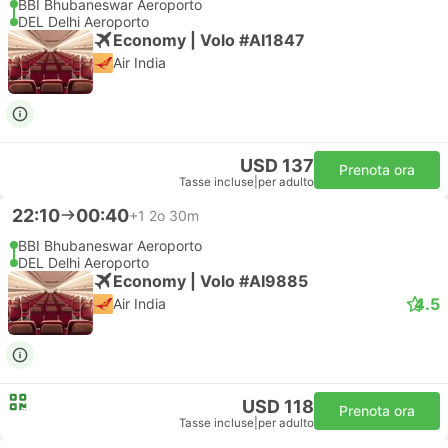
BBI Bhubaneswar Aeroporto
DEL Delhi Aeroporto
Economy | Volo #AI1847
Air India
USD 137
Prenota ora
Tasse incluse
|
per adulto
22:10
00:40
+1
2o 30m
BBI Bhubaneswar Aeroporto
DEL Delhi Aeroporto
Economy | Volo #AI9885
4.5
Air India
USD 118
Prenota ora
Tasse incluse
|
per adulto