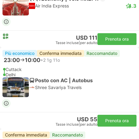
4.3
Air India Express
USD 111
Prenota ora
Tasse incluse
|
per adulto
Più economico
Conferma immediata
Raccomandato
23:00
10:00
+2
1g 11o
Cuttack
Delhi
Posto con AC | Autobus
Shree Savariya Travels
USD 55
Prenota ora
Tasse incluse
|
per adulto
Conferma immediata
Raccomandato