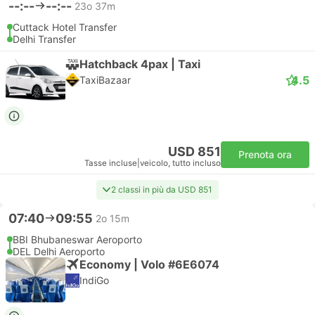
--:--
--:--
23o 37m
Cuttack Hotel Transfer
Delhi Transfer
Hatchback 4pax | Taxi
4.5
TaxiBazaar
USD 851
Prenota ora
Tasse incluse
|
veicolo, tutto incluso
2 classi in più da USD 851
07:40
09:55
2o 15m
BBI Bhubaneswar Aeroporto
DEL Delhi Aeroporto
Economy | Volo #6E6074
IndiGo