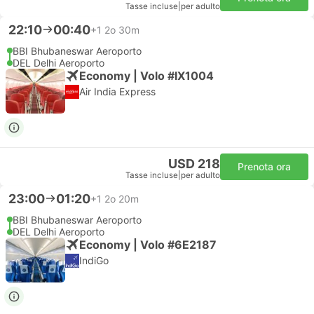
Tasse incluse
|
per adulto
22:10
00:40
+1
2o 30m
BBI Bhubaneswar Aeroporto
DEL Delhi Aeroporto
Economy | Volo #IX1004
Air India Express
USD 218
Prenota ora
Tasse incluse
|
per adulto
23:00
01:20
+1
2o 20m
BBI Bhubaneswar Aeroporto
DEL Delhi Aeroporto
Economy | Volo #6E2187
IndiGo