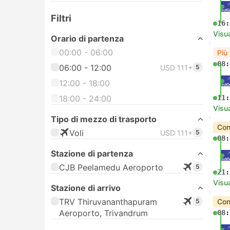
Filtri
16:
Visua
Orario di partenza
00:00 - 06:00
Più
08:
06:00 - 12:00
USD 111+
5
12:00 - 18:00
18:00 - 24:00
11:
Visua
Tipo di mezzo di trasporto
Con
Voli
USD 111+
5
08:
Stazione di partenza
CJB Peelamedu Aeroporto
5
21:
Visua
Stazione di arrivo
TRV Thiruvananthapuram
5
Con
Aeroporto, Trivandrum
08: