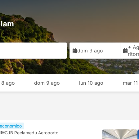
llam
+ Ag
dom 9 ago
rito
 8 ago
dom 9 ago
lun 10 ago
mar 11
 economico
30
CJB Peelamedu Aeroporto