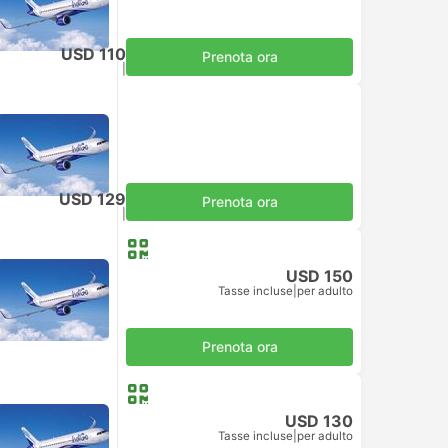
USD 110
Prenota ora
Tasse incluse
|
per adulto
USD 129
Prenota ora
Tasse incluse
|
per adulto
USD 150
Tasse incluse
|
per adulto
Prenota ora
USD 130
Tasse incluse
|
per adulto