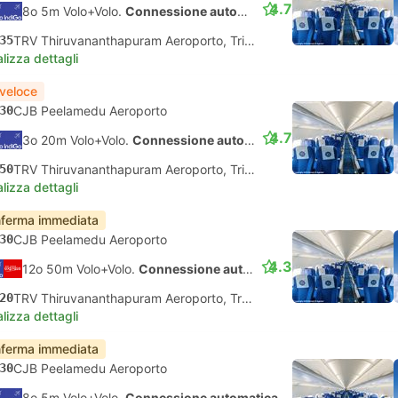
4.7
8o 5m Volo+Volo.
Connessione automatica
35
TRV Thiruvananthapuram Aeroporto, Trivandrum
lizza dettagli
 veloce
30
CJB Peelamedu Aeroporto
4.7
3o 20m Volo+Volo.
Connessione automatica
50
TRV Thiruvananthapuram Aeroporto, Trivandrum
lizza dettagli
ferma immediata
30
CJB Peelamedu Aeroporto
4.3
12o 50m Volo+Volo.
Connessione automatica
20
TRV Thiruvananthapuram Aeroporto, Trivandrum
lizza dettagli
ferma immediata
30
CJB Peelamedu Aeroporto
8o 5m Volo+Volo.
Connessione automatica