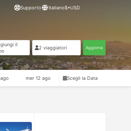
Supporto
Italiano
$•USD
giungi il
2 viaggiatori
Aggiorna
rno
 ago
mer 12 ago
Scegli la Data