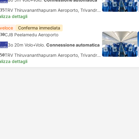
35
TRV Thiruvananthapuram Aeroporto, Trivandrum
lizza dettagli
 veloce
Conferma immediata
30
CJB Peelamedu Aeroporto
3o 20m Volo+Volo.
Connessione automatica
50
TRV Thiruvananthapuram Aeroporto, Trivandrum
lizza dettagli