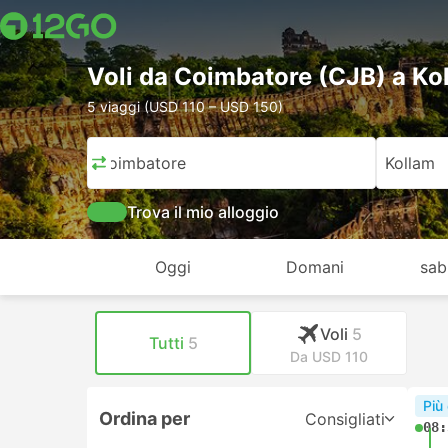
Voli da Coimbatore (CJB) a Ko
5 viaggi (USD 110 – USD 150)
Coimbatore
Kollam
Trova il mio alloggio
Oggi
Domani
sab
Voli
5
Tutti
5
Da USD 110
Più
Ordina per
Consigliati
08: