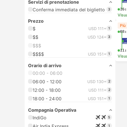
Servizi di prenotazione
Conferma immediata del biglietto
16:
3
Visua
Prezzo
Più
$
USD 111+
1
08:
$$
USD 124+
3
$$$
11:
$$$$
USD 151+
1
Visua
Orario di arrivo
00:00 - 06:00
06:00 - 12:00
USD 130+
2
12:00 - 18:00
USD 111+
2
18:00 - 24:00
USD 151+
1
Compagnia Operativa
IndiGo
5
Air India Express
1