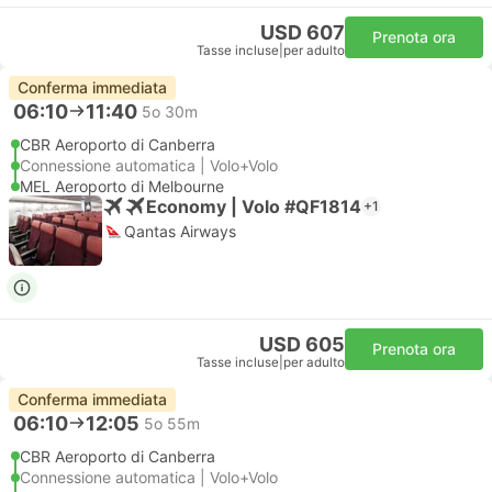
USD 607
Prenota ora
Tasse incluse
|
per adulto
Conferma immediata
06:10
11:40
5o 30m
CBR Aeroporto di Canberra
Connessione automatica | Volo+Volo
MEL Aeroporto di Melbourne
Economy | Volo #QF1814
+1
Qantas Airways
USD 605
Prenota ora
Tasse incluse
|
per adulto
Conferma immediata
06:10
12:05
5o 55m
CBR Aeroporto di Canberra
Connessione automatica | Volo+Volo