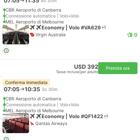
07:05
11:35
4o 30m
CBR Aeroporto di Canberra
Connessione automatica | Volo+Volo
MEL Aeroporto di Melbourne
Economy | Volo #VA629
+1
5.0
Virgin Australia
USD 392
Prenota ora
Tasse incluse
|
per adulto
Conferma immediata
07:05
10:35
3o 30m
CBR Aeroporto di Canberra
Connessione automatica | Volo+Volo
MEL Aeroporto di Melbourne
Economy | Volo #QF1422
+1
Qantas Airways