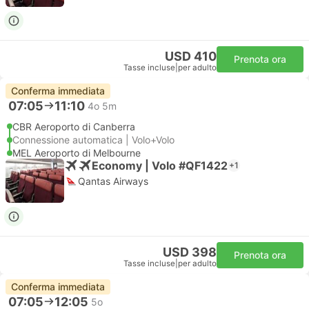
USD 410
Prenota ora
Tasse incluse
|
per adulto
Conferma immediata
07:05
11:10
4o 5m
CBR Aeroporto di Canberra
Connessione automatica | Volo+Volo
MEL Aeroporto di Melbourne
Economy | Volo #QF1422
+1
Qantas Airways
USD 398
Prenota ora
Tasse incluse
|
per adulto
Conferma immediata
07:05
12:05
5o