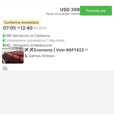
USD 398
Prenota ora
Tasse incluse
|
per adulto
Conferma immediata
07:05
12:40
5o 35m
CBR Aeroporto di Canberra
Connessione automatica | Volo+Volo
MEL Aeroporto di Melbourne
Economy | Volo #QF1422
+1
Qantas Airways
USD 404
Prenota ora
Tasse incluse
|
per adulto
Conferma immediata
07:05
11:40
4o 35m
CBR Aeroporto di Canberra
Connessione automatica | Volo+Volo