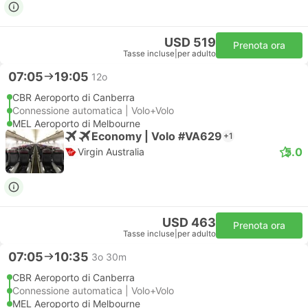
USD 519
Prenota ora
Tasse incluse
|
per adulto
07:05
19:05
12o
CBR Aeroporto di Canberra
Connessione automatica | Volo+Volo
MEL Aeroporto di Melbourne
Economy | Volo #VA629
+1
5.0
Virgin Australia
USD 463
Prenota ora
Tasse incluse
|
per adulto
07:05
10:35
3o 30m
CBR Aeroporto di Canberra
Connessione automatica | Volo+Volo
MEL Aeroporto di Melbourne