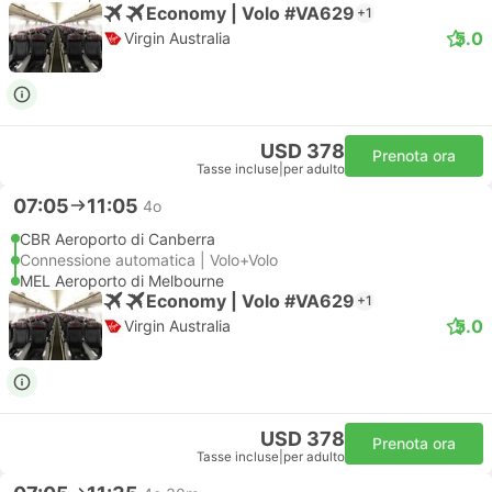
Economy | Volo #VA629
+1
5.0
Virgin Australia
USD 378
Prenota ora
Tasse incluse
|
per adulto
07:05
11:05
4o
CBR Aeroporto di Canberra
Connessione automatica | Volo+Volo
MEL Aeroporto di Melbourne
Economy | Volo #VA629
+1
5.0
Virgin Australia
USD 378
Prenota ora
Tasse incluse
|
per adulto