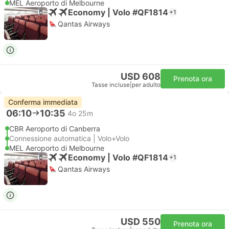
MEL Aeroporto di Melbourne
Economy | Volo #QF1814
+1
Qantas Airways
USD 608
Prenota ora
Tasse incluse
|
per adulto
Conferma immediata
06:10
10:35
4o 25m
CBR Aeroporto di Canberra
Connessione automatica | Volo+Volo
MEL Aeroporto di Melbourne
Economy | Volo #QF1814
+1
Qantas Airways
USD 550
Prenota ora