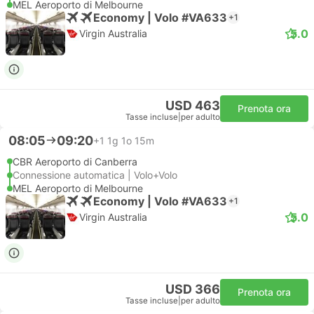
MEL Aeroporto di Melbourne
Economy | Volo #VA633
+1
5.0
Virgin Australia
USD 463
Prenota ora
Tasse incluse
|
per adulto
08:05
09:20
+1
1g 1o 15m
CBR Aeroporto di Canberra
Connessione automatica | Volo+Volo
MEL Aeroporto di Melbourne
Economy | Volo #VA633
+1
5.0
Virgin Australia
USD 366
Prenota ora
Tasse incluse
|
per adulto