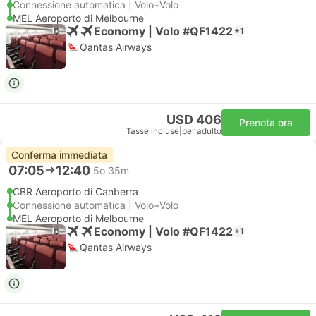
Connessione automatica | Volo+Volo
MEL Aeroporto di Melbourne
Economy | Volo #QF1422
+1
Qantas Airways
USD 406
Prenota ora
Tasse incluse
|
per adulto
Conferma immediata
07:05
12:40
5o 35m
CBR Aeroporto di Canberra
Connessione automatica | Volo+Volo
MEL Aeroporto di Melbourne
Economy | Volo #QF1422
+1
Qantas Airways