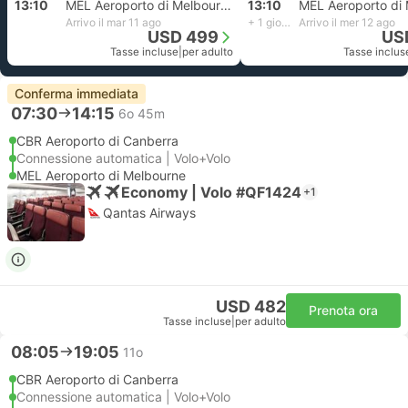
13:10
MEL Aeroporto di Melbourne
13:10
Arrivo il mar 11 ago
+ 1 giorno
Arrivo il mer 12 ago
USD 499
US
Tasse incluse
|
per adulto
Tasse inclus
Conferma immediata
07:30
14:15
6o 45m
CBR Aeroporto di Canberra
Connessione automatica | Volo+Volo
MEL Aeroporto di Melbourne
Economy | Volo #QF1424
+1
Qantas Airways
USD 482
Prenota ora
Tasse incluse
|
per adulto
08:05
19:05
11o
CBR Aeroporto di Canberra
Connessione automatica | Volo+Volo