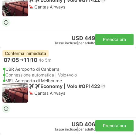
Qantas Airways
USD 449
Prenota ora
Tasse incluse
|
per adulto
Conferma immediata
07:05
11:10
4o 5m
CBR Aeroporto di Canberra
Connessione automatica | Volo+Volo
MEL Aeroporto di Melbourne
Economy | Volo #QF1422
+1
Qantas Airways
USD 406
Prenota ora
Tasse incluse
|
per adulto