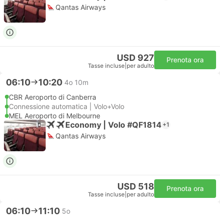
Qantas Airways
USD 927
Prenota ora
Tasse incluse
|
per adulto
06:10
10:20
4o 10m
CBR Aeroporto di Canberra
Connessione automatica | Volo+Volo
MEL Aeroporto di Melbourne
Economy | Volo #QF1814
+1
Qantas Airways
USD 518
Prenota ora
Tasse incluse
|
per adulto
06:10
11:10
5o