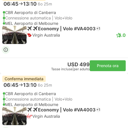
06:45
13:10
6o 25m
CBR Aeroporto di Canberra
Connessione automatica | Volo+Volo
MEL Aeroporto di Melbourne
Economy | Volo #VA4003
+1
5.0
Virgin Australia
USD 499
Prenota ora
Tasse incluse
|
per adulto
Conferma immediata
06:45
13:10
6o 25m
CBR Aeroporto di Canberra
Connessione automatica | Volo+Volo
MEL Aeroporto di Melbourne
Economy | Volo #VA4003
+1
Virgin Australia