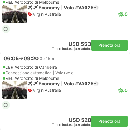
MEL Aeroporto di Melbourne
Economy | Volo #VA625
+1
5.0
Virgin Australia
USD 553
Prenota ora
Tasse incluse
|
per adulto
06:05
09:20
3o 15m
CBR Aeroporto di Canberra
Connessione automatica | Volo+Volo
MEL Aeroporto di Melbourne
Economy | Volo #VA625
+1
5.0
Virgin Australia
USD 528
Prenota ora
Tasse incluse
|
per adulto