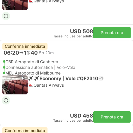
Qantas Airways
USD 508
Prenota ora
Tasse incluse
|
per adulto
Conferma immediata
06:20
11:40
5o 20m
CBR Aeroporto di Canberra
Connessione automatica | Volo+Volo
MEL Aeroporto di Melbourne
Economy | Volo #QF2310
+1
Qantas Airways
USD 458
Prenota ora
Tasse incluse
|
per adulto
Conferma immediata