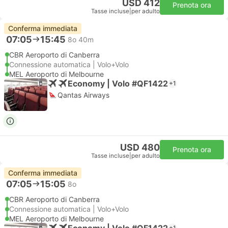
USD 412
Prenota ora
Tasse incluse
|
per adulto
Conferma immediata
07:05
15:45
8o 40m
CBR Aeroporto di Canberra
Connessione automatica | Volo+Volo
MEL Aeroporto di Melbourne
Economy | Volo #QF1422
+1
Qantas Airways
USD 480
Prenota ora
Tasse incluse
|
per adulto
Conferma immediata
07:05
15:05
8o
CBR Aeroporto di Canberra
Connessione automatica | Volo+Volo
MEL Aeroporto di Melbourne
Economy | Volo #QF1422
+1