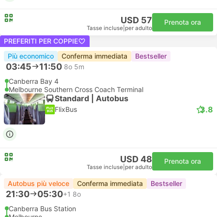
USD 57
Prenota ora
Tasse incluse
|
per adulto
PREFERITI PER COPPIE
Più economico
Conferma immediata
Bestseller
03:45
11:50
8o 5m
Canberra Bay 4
Melbourne Southern Cross Coach Terminal
Standard | Autobus
3.8
FlixBus
USD 48
Prenota ora
Tasse incluse
|
per adulto
Autobus più veloce
Conferma immediata
Bestseller
21:30
05:30
+1
8o
Canberra Bus Station
Melbourne