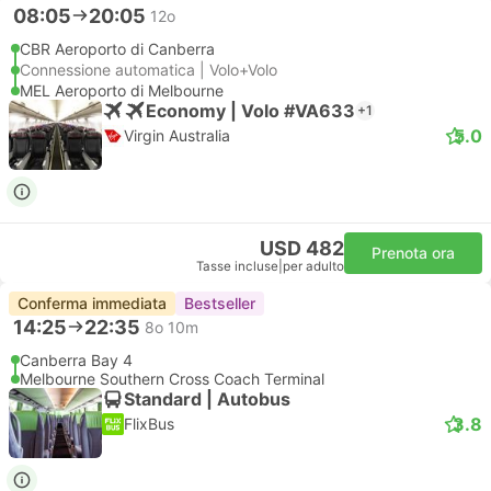
08:05
20:05
12o
CBR Aeroporto di Canberra
Connessione automatica | Volo+Volo
MEL Aeroporto di Melbourne
Economy | Volo #VA633
+1
5.0
Virgin Australia
USD 482
Prenota ora
Tasse incluse
|
per adulto
Conferma immediata
Bestseller
14:25
22:35
8o 10m
Canberra Bay 4
Melbourne Southern Cross Coach Terminal
Standard | Autobus
3.8
FlixBus