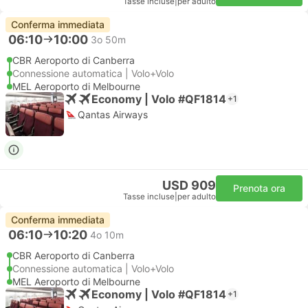
Tasse incluse
|
per adulto
Conferma immediata
06:10
10:00
3o 50m
CBR Aeroporto di Canberra
Connessione automatica | Volo+Volo
MEL Aeroporto di Melbourne
Economy | Volo #QF1814
+1
Qantas Airways
USD 909
Prenota ora
Tasse incluse
|
per adulto
Conferma immediata
06:10
10:20
4o 10m
CBR Aeroporto di Canberra
Connessione automatica | Volo+Volo
MEL Aeroporto di Melbourne
Economy | Volo #QF1814
+1