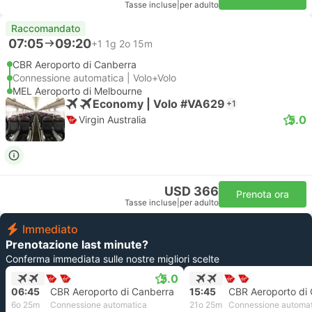
Tasse incluse
|
per adulto
Raccomandato
07:05
09:20
+1
1g 2o 15m
CBR Aeroporto di Canberra
Connessione automatica | Volo+Volo
MEL Aeroporto di Melbourne
Economy | Volo #VA629
+1
5.0
Virgin Australia
USD 366
Prenota ora
Tasse incluse
|
per adulto
Immediato
Prenotazione last minute?
Conferma immediata sulle nostre migliori scelte
5.0
06:45
CBR Aeroporto di Canberra
15:45
CBR Aeroporto di
6o 25m
Connessione automatica
21o 25m
Connessione automa