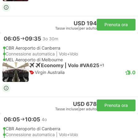
USD 194
Prenota ora
Tasse incluse
|
per adulto
06:05
09:35
3o 30m
CBR Aeroporto di Canberra
Connessione automatica | Volo+Volo
MEL Aeroporto di Melbourne
Economy | Volo #VA625
+1
5.0
Virgin Australia
USD 678
Prenota ora
Tasse incluse
|
per adulto
06:05
10:05
4o
CBR Aeroporto di Canberra
Connessione automatica | Volo+Volo