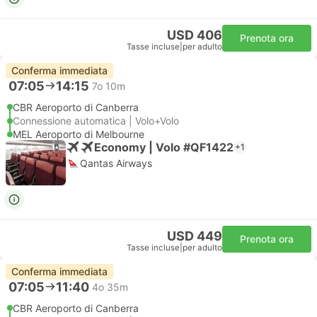
USD 406
Prenota ora
Tasse incluse
|
per adulto
Conferma immediata
07:05
14:15
7o 10m
CBR Aeroporto di Canberra
Connessione automatica | Volo+Volo
MEL Aeroporto di Melbourne
Economy | Volo #QF1422
+1
Qantas Airways
USD 449
Prenota ora
Tasse incluse
|
per adulto
Conferma immediata
07:05
11:40
4o 35m
CBR Aeroporto di Canberra