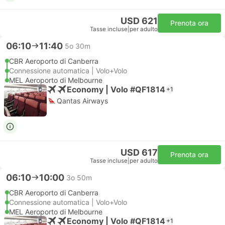
USD 621
Prenota ora
Tasse incluse
|
per adulto
06:10
11:40
5o 30m
CBR Aeroporto di Canberra
Connessione automatica | Volo+Volo
MEL Aeroporto di Melbourne
Economy | Volo #QF1814
+1
Qantas Airways
USD 617
Prenota ora
Tasse incluse
|
per adulto
06:10
10:00
3o 50m
CBR Aeroporto di Canberra
Connessione automatica | Volo+Volo
MEL Aeroporto di Melbourne
Economy | Volo #QF1814
+1