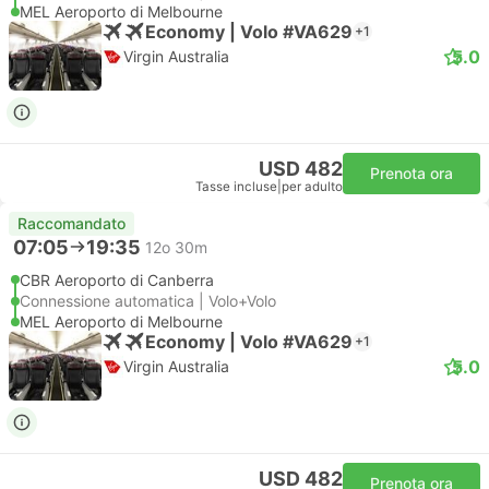
MEL Aeroporto di Melbourne
Economy | Volo #VA629
+1
5.0
Virgin Australia
USD 482
Prenota ora
Tasse incluse
|
per adulto
Raccomandato
07:05
19:35
12o 30m
CBR Aeroporto di Canberra
Connessione automatica | Volo+Volo
MEL Aeroporto di Melbourne
Economy | Volo #VA629
+1
5.0
Virgin Australia
USD 482
Prenota ora