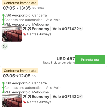
Conferma immediata
07:05
13:35
6o 30m
CBR Aeroporto di Canberra
Connessione automatica | Volo+Volo
MEL Aeroporto di Melbourne
Economy | Volo #QF1422
+1
Qantas Airways
USD 457
Prenota ora
Tasse incluse
|
per adulto
Conferma immediata
07:05
12:05
5o
CBR Aeroporto di Canberra
Connessione automatica | Volo+Volo
MEL Aeroporto di Melbourne
Economy | Volo #QF1422
+1
Qantas Airways