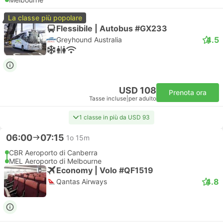
La classe più popolare
Flessibile | Autobus #GX233
4.5
Greyhound Australia
USD 108
Prenota ora
Tasse incluse
|
per adulto
1 classe in più da USD 93
06:00
07:15
1o 15m
CBR Aeroporto di Canberra
MEL Aeroporto di Melbourne
Economy | Volo #QF1519
4.8
Qantas Airways