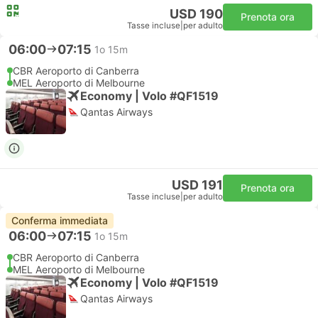
USD 190
Prenota ora
Tasse incluse
|
per adulto
06:00
07:15
1o 15m
CBR Aeroporto di Canberra
MEL Aeroporto di Melbourne
Economy | Volo #QF1519
Qantas Airways
USD 191
Prenota ora
Tasse incluse
|
per adulto
Conferma immediata
06:00
07:15
1o 15m
CBR Aeroporto di Canberra
MEL Aeroporto di Melbourne
Economy | Volo #QF1519
Qantas Airways