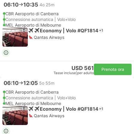
06:10
10:35
4o 25m
CBR Aeroporto di Canberra
Connessione automatica | Volo+Volo
MEL Aeroporto di Melbourne
Economy | Volo #QF1814
+1
Qantas Airways
USD 561
Prenota ora
Tasse incluse
|
per adulto
06:10
12:05
5o 55m
CBR Aeroporto di Canberra
Connessione automatica | Volo+Volo
MEL Aeroporto di Melbourne
Economy | Volo #QF1814
+1
Qantas Airways