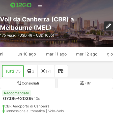
Voli da Canberra (CBR) a
Melbourne (MEL)
175 viaggi (USD 48 – USD 1005)
ni
lun 10 ago
mar 11 ago
mer 12 ago
gio
Tutti
175
3
171
1
Consigliati
Filtri
Raccomandato
07:05
20:05
13o
CBR Aeroporto di Canberra
Connessione automatica | Volo+Volo