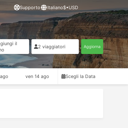
Supporto
Italiano
$•USD
giungi il
2 viaggiatori
Aggiorna
rno
 ago
ven 14 ago
Scegli la Data