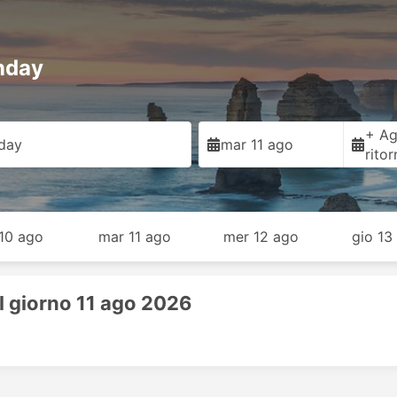
nday
+ Ag
day
mar 11 ago
rito
 10 ago
mar 11 ago
mer 12 ago
gio 13
il giorno 11 ago 2026