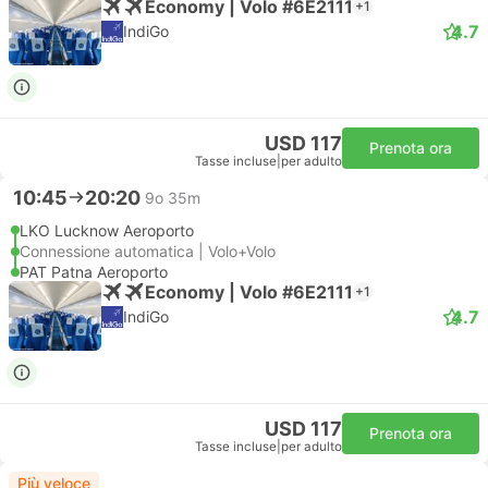
Economy | Volo #6E2111
+1
4.7
IndiGo
USD 117
Prenota ora
Tasse incluse
|
per adulto
10:45
20:20
9o 35m
LKO Lucknow Aeroporto
Connessione automatica | Volo+Volo
PAT Patna Aeroporto
Economy | Volo #6E2111
+1
4.7
IndiGo
USD 117
Prenota ora
Tasse incluse
|
per adulto
Più veloce