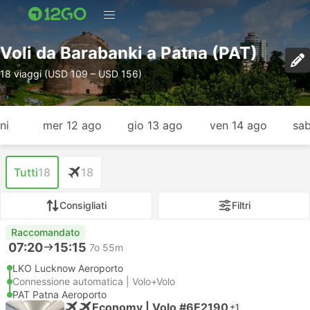
Voli da Barabanki a Patna (PAT)
18 viaggi (USD 109 – USD 156)
ni
mer 12 ago
gio 13 ago
ven 14 ago
sab
Tutti
18
18
Consigliati
Filtri
Raccomandato
07:20
15:15
7o 55m
LKO Lucknow Aeroporto
Connessione automatica | Volo+Volo
PAT Patna Aeroporto
Economy | Volo #6E2190
+1