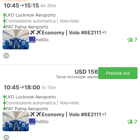
10:45
15:15
4o 30m
LKO Lucknow Aeroporto
Connessione automatica | Volo+Volo
PAT Patna Aeroporto
Economy | Volo #6E2111
+1
4.7
IndiGo
USD 156
Prenota ora
Tasse incluse
|
per adulto
10:45
18:00
7o 15m
LKO Lucknow Aeroporto
Connessione automatica | Volo+Volo
PAT Patna Aeroporto
Economy | Volo #6E2111
+1
4.7
IndiGo