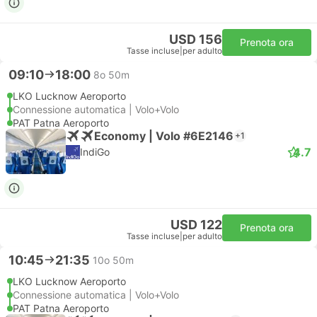
USD 156
Prenota ora
Tasse incluse
|
per adulto
09:10
18:00
8o 50m
LKO Lucknow Aeroporto
Connessione automatica | Volo+Volo
PAT Patna Aeroporto
Economy | Volo #6E2146
+1
4.7
IndiGo
USD 122
Prenota ora
Tasse incluse
|
per adulto
10:45
21:35
10o 50m
LKO Lucknow Aeroporto
Connessione automatica | Volo+Volo
PAT Patna Aeroporto