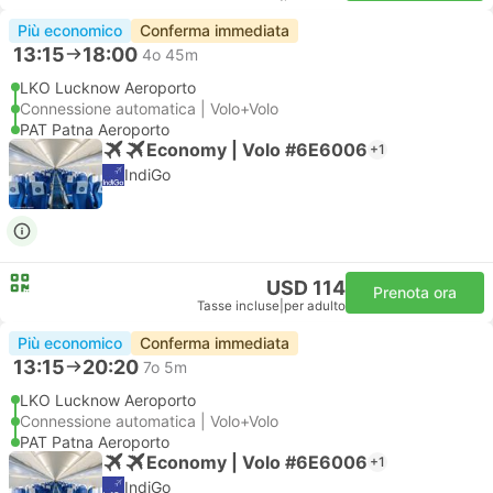
Più economico
Conferma immediata
13:15
18:00
4o 45m
LKO Lucknow Aeroporto
Connessione automatica | Volo+Volo
PAT Patna Aeroporto
Economy | Volo #6E6006
+1
IndiGo
USD 114
Prenota ora
Tasse incluse
|
per adulto
Più economico
Conferma immediata
13:15
20:20
7o 5m
LKO Lucknow Aeroporto
Connessione automatica | Volo+Volo
PAT Patna Aeroporto
Economy | Volo #6E6006
+1
IndiGo