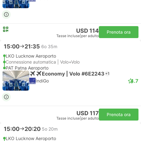
USD 114
Prenota ora
Tasse incluse
|
per adulto
15:00
21:35
6o 35m
LKO Lucknow Aeroporto
Connessione automatica | Volo+Volo
PAT Patna Aeroporto
Economy | Volo #6E2243
+1
4.7
IndiGo
USD 117
Prenota ora
Tasse incluse
|
per adulto
15:00
20:20
5o 20m
LKO Lucknow Aeroporto