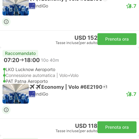
4.7
IndiGo
USD 152
Prenota ora
Tasse incluse
|
per adulto
Raccomandato
07:20
18:00
10o 40m
LKO Lucknow Aeroporto
Connessione automatica | Volo+Volo
PAT Patna Aeroporto
Economy | Volo #6E2190
+1
4.7
IndiGo
USD 118
Prenota ora
Tasse incluse
|
per adulto