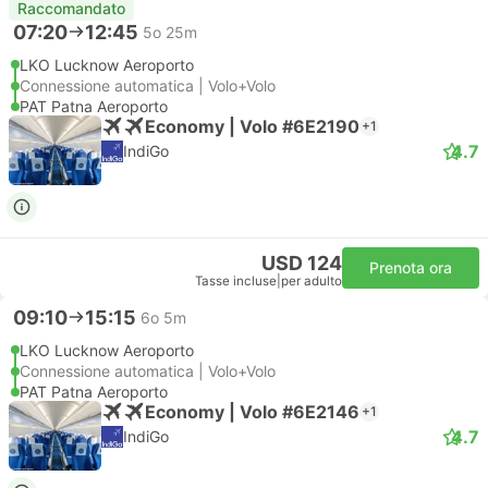
Raccomandato
07:20
12:45
5o 25m
LKO Lucknow Aeroporto
Connessione automatica | Volo+Volo
PAT Patna Aeroporto
Economy | Volo #6E2190
+1
4.7
IndiGo
USD 124
Prenota ora
Tasse incluse
|
per adulto
09:10
15:15
6o 5m
LKO Lucknow Aeroporto
Connessione automatica | Volo+Volo
PAT Patna Aeroporto
Economy | Volo #6E2146
+1
4.7
IndiGo