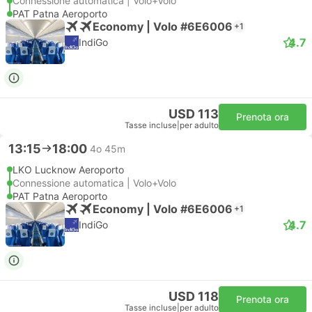
Connessione automatica | Volo+Volo
PAT Patna Aeroporto
Economy | Volo #6E6006
+1
4.7
IndiGo
USD 113
Prenota ora
Tasse incluse
|
per adulto
13:15
18:00
4o 45m
LKO Lucknow Aeroporto
Connessione automatica | Volo+Volo
PAT Patna Aeroporto
Economy | Volo #6E6006
+1
4.7
IndiGo
USD 118
Prenota ora
Tasse incluse
|
per adulto