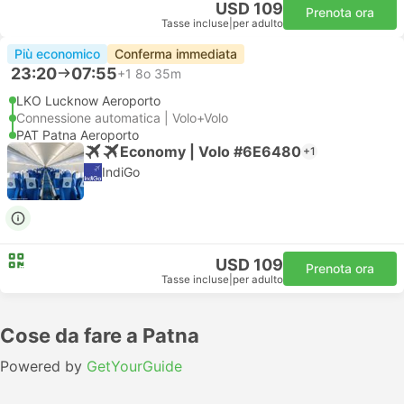
USD 109
Prenota ora
Tasse incluse
|
per adulto
Più economico
Conferma immediata
23:20
07:55
+1
8o 35m
LKO Lucknow Aeroporto
Connessione automatica | Volo+Volo
PAT Patna Aeroporto
Economy | Volo #6E6480
+1
IndiGo
USD 109
Prenota ora
Tasse incluse
|
per adulto
Cose da fare a Patna
Powered by
GetYourGuide