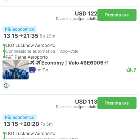
USD 122
Prenota ora
Tasse incluse
|
per adulto
Più economico
13:15
21:35
8o 20m
LKO Lucknow Aeroporto
Connessione automatica | Volo+Volo
PAT Patna Aeroporto
Economy | Volo #6E6006
+1
4.7
IndiGo
USD 113
Prenota ora
Tasse incluse
|
per adulto
Più economico
13:15
20:20
7o 5m
LKO Lucknow Aeroporto