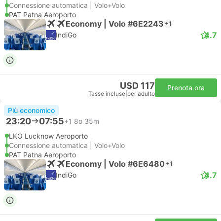
Connessione automatica | Volo+Volo
PAT Patna Aeroporto
Economy | Volo #6E2243
+1
4.7
IndiGo
USD 117
Prenota ora
Tasse incluse
|
per adulto
Più economico
23:20
07:55
+1
8o 35m
LKO Lucknow Aeroporto
Connessione automatica | Volo+Volo
PAT Patna Aeroporto
Economy | Volo #6E6480
+1
4.7
IndiGo