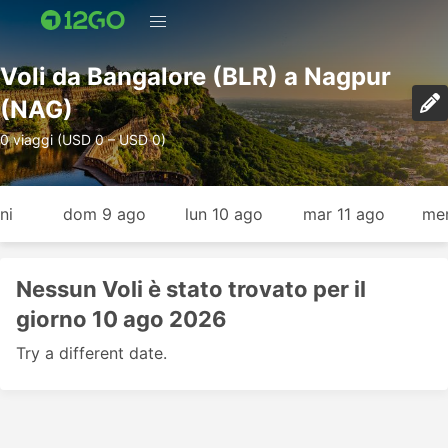
Voli da Bangalore (BLR) a Nagpur
(NAG)
0 viaggi (USD 0 – USD 0)
ni
dom 9 ago
lun 10 ago
mar 11 ago
mer
Nessun Voli è stato trovato per il
giorno 10 ago 2026
Try a different date.