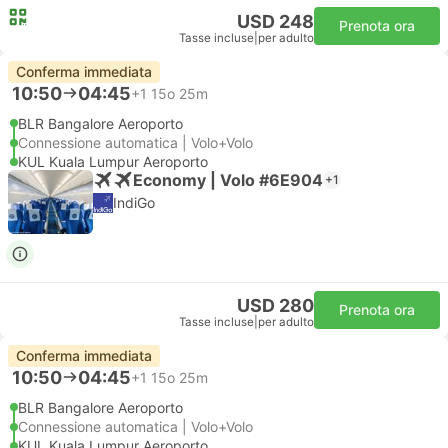
USD 248
Prenota ora
Tasse incluse
|
per adulto
Conferma immediata
10:50
04:45
+1
15o 25m
BLR Bangalore Aeroporto
Connessione automatica | Volo+Volo
KUL Kuala Lumpur Aeroporto
Economy | Volo #6E904
+1
IndiGo
USD 280
Prenota ora
Tasse incluse
|
per adulto
Conferma immediata
10:50
04:45
+1
15o 25m
BLR Bangalore Aeroporto
Connessione automatica | Volo+Volo
KUL Kuala Lumpur Aeroporto