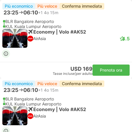
Più economico
Più veloce
Conferma immediata
23:25
06:10
+1
4o 15m
BLR Bangalore Aeroporto
KUL Kuala Lumpur Aeroporto
Economy | Volo #AK52
4.5
AirAsia
USD 169
Prenota ora
Tasse incluse
|
per adulto
Più economico
Più veloce
Conferma immediata
23:25
06:10
+1
4o 15m
BLR Bangalore Aeroporto
KUL Kuala Lumpur Aeroporto
Economy | Volo #AK52
AirAsia