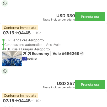
USD 330
Prenota ora
Tasse incluse
|
per adulto
Conferma immediata
07:15
04:45
+1
19o
BLR Bangalore Aeroporto
Connessione automatica | Volo+Volo
KUL Kuala Lumpur Aeroporto
Economy | Volo #6E6269
+1
IndiGo
USD 257
Prenota ora
Tasse incluse
|
per adulto
Conferma immediata
07:15
04:45
+1
19o