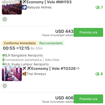
Economy | Volo #MH193
4.7
Malaysia Airlines
USD 443
Prenota ora
Tasse incluse
|
per adulto
Conferma immediata
Raccomandato
00:55
12:15
8o 50m
BLR Bangalore Aeroporto
Connessione automatica | Volo+Volo
KUL Kuala Lumpur Aeroporto
Economy | Volo #TG326
+1
4.8
Thai Airways
USD 406
Prenota ora
Tasse incluse
|
per adulto