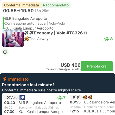
Conferma immediata
Raccomandato
00:55
19:50
16o 25m
BLR Bangalore Aeroporto
Connessione automatica | Volo+Volo
KUL Kuala Lumpur Aeroporto
Economy | Volo #TG326
+1
4.8
Thai Airways
USD 406
Prenota ora
Tasse incluse
|
per adulto
Immediato
Prenotazione last minute?
Conferma immediata sulle nostre migliori scelte
4.7
Volo
00:55
BLR Bangalore Ae
00:40
BLR Bangalore Aeroporto
8o 50m
Connessione automa
4o 20m
Economy | Malaysia Airlines
12:15
07:30
KUL Kuala Lumpur Aeroporto