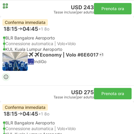
USD 243
Prenota ora
Tasse incluse
|
per adulto
Conferma immediata
18:15
04:45
+1
8o
BLR Bangalore Aeroporto
Connessione automatica | Volo+Volo
KUL Kuala Lumpur Aeroporto
Economy | Volo #6E6017
+1
IndiGo
USD 275
Prenota ora
Tasse incluse
|
per adulto
Conferma immediata
18:15
04:45
+1
8o
BLR Bangalore Aeroporto
Connessione automatica | Volo+Volo