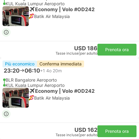
KUL Kuala Lumpur Aeroporto
Economy | Volo #OD242
Batik Air Malaysia
USD 186
Prenota ora
Tasse incluse
|
per adulto
Più economico
Conferma immediata
23:20
06:10
+1
4o 20m
BLR Bangalore Aeroporto
KUL Kuala Lumpur Aeroporto
Economy | Volo #OD242
Batik Air Malaysia
USD 162
Prenota ora
Tasse incluse
|
per adulto