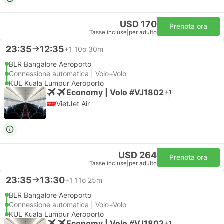
USD 170
Prenota ora
Tasse incluse
|
per adulto
23:35
12:35
+1
10o 30m
BLR Bangalore Aeroporto
Connessione automatica | Volo+Volo
KUL Kuala Lumpur Aeroporto
Economy | Volo #VJ1802
+1
VietJet Air
USD 264
Prenota ora
Tasse incluse
|
per adulto
23:35
13:30
+1
11o 25m
BLR Bangalore Aeroporto
Connessione automatica | Volo+Volo
KUL Kuala Lumpur Aeroporto
Economy | Volo #VJ1802
+1