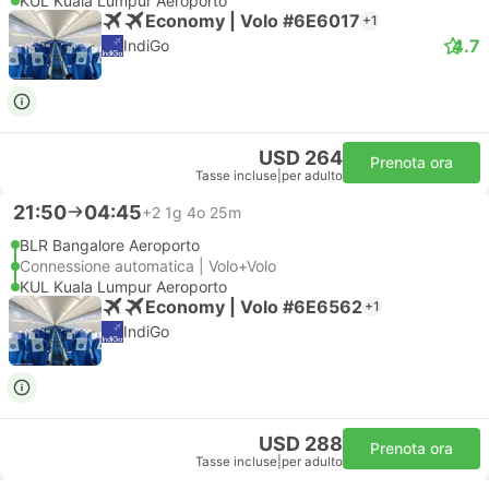
KUL Kuala Lumpur Aeroporto
Economy | Volo #6E6017
+1
4.7
IndiGo
USD 264
Prenota ora
Tasse incluse
|
per adulto
21:50
04:45
+2
1g 4o 25m
BLR Bangalore Aeroporto
Connessione automatica | Volo+Volo
KUL Kuala Lumpur Aeroporto
Economy | Volo #6E6562
+1
IndiGo
USD 288
Prenota ora
Tasse incluse
|
per adulto