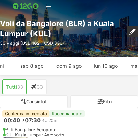
Voli da Bangalore (BLR) a Kuala
Lumpur (KUL)
33 viaggi (USD 162 – USD 833)
ni
sab 8 ago
dom 9 ago
lun 10 ago
mar
Tutti
33
33
Consigliati
Filtri
Conferma immediata
Raccomandato
00:40
07:30
4o 20m
BLR Bangalore Aeroporto
KUL Kuala Lumpur Aeroporto