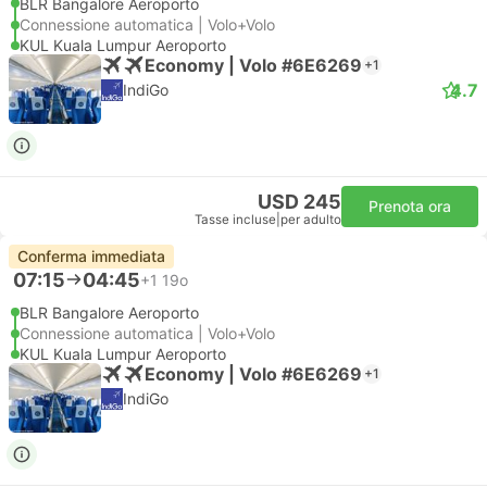
BLR Bangalore Aeroporto
Connessione automatica | Volo+Volo
KUL Kuala Lumpur Aeroporto
Economy | Volo #6E6269
+1
4.7
IndiGo
USD 245
Prenota ora
Tasse incluse
|
per adulto
Conferma immediata
07:15
04:45
+1
19o
BLR Bangalore Aeroporto
Connessione automatica | Volo+Volo
KUL Kuala Lumpur Aeroporto
Economy | Volo #6E6269
+1
IndiGo