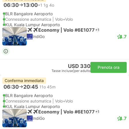
06:30
13:00
+1
1g 4o
BLR Bangalore Aeroporto
Connessione automatica | Volo+Volo
KUL Kuala Lumpur Aeroporto
Economy | Volo #6E1077
+1
4.7
IndiGo
USD 330
Prenota ora
Tasse incluse
|
per adulto
Conferma immediata
06:30
20:45
11o 45m
BLR Bangalore Aeroporto
Connessione automatica | Volo+Volo
KUL Kuala Lumpur Aeroporto
Economy | Volo #6E1077
+1
4.7
IndiGo