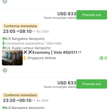
USD 833
Prenota ora
Tasse incluse
|
per adulto
Conferma immediata
23:05
08:10
+1
6o 35m
BLR Bangalore Aeroporto
Connessione automatica | Volo+Volo
KUL Kuala Lumpur Aeroporto
Economy | Volo #SQ511
+1
5.0
Singapore Airlines
USD 833
Prenota ora
Tasse incluse
|
per adulto
Conferma immediata
23:20
06:10
+1
4o 20m
BLR Bangalore Aeroporto