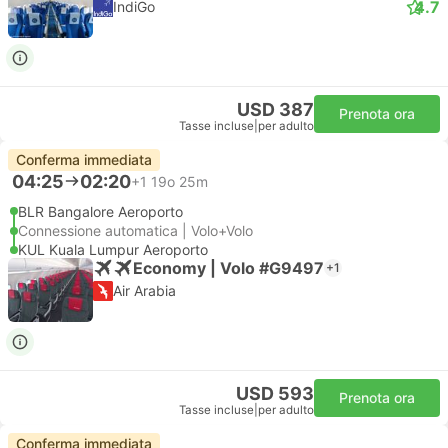
4.7
IndiGo
USD 387
Prenota ora
Tasse incluse
|
per adulto
Conferma immediata
04:25
02:20
+1
19o 25m
BLR Bangalore Aeroporto
Connessione automatica | Volo+Volo
KUL Kuala Lumpur Aeroporto
Economy | Volo #G9497
+1
Air Arabia
USD 593
Prenota ora
Tasse incluse
|
per adulto
Conferma immediata