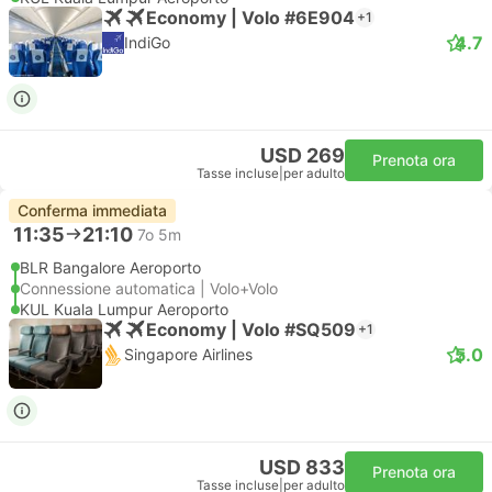
Economy | Volo #6E904
+1
4.7
IndiGo
USD 269
Prenota ora
Tasse incluse
|
per adulto
Conferma immediata
11:35
21:10
7o 5m
BLR Bangalore Aeroporto
Connessione automatica | Volo+Volo
KUL Kuala Lumpur Aeroporto
Economy | Volo #SQ509
+1
5.0
Singapore Airlines
USD 833
Prenota ora
Tasse incluse
|
per adulto