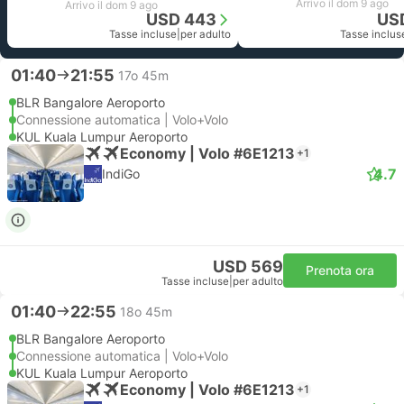
Arrivo il dom 9 ago
Arrivo il dom 9 ago
USD 443
US
Tasse incluse
|
per adulto
Tasse inclus
01:40
21:55
17o 45m
BLR Bangalore Aeroporto
Connessione automatica | Volo+Volo
KUL Kuala Lumpur Aeroporto
Economy | Volo #6E1213
+1
4.7
IndiGo
USD 569
Prenota ora
Tasse incluse
|
per adulto
01:40
22:55
18o 45m
BLR Bangalore Aeroporto
Connessione automatica | Volo+Volo
KUL Kuala Lumpur Aeroporto
Economy | Volo #6E1213
+1