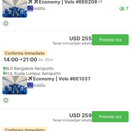
Economy | Volo #6E6208
+1
4.7
IndiGo
USD 255
Prenota ora
Tasse incluse
|
per adulto
Conferma immediata
14:00
21:00
4o 30m
BLR Bangalore Aeroporto
KUL Kuala Lumpur Aeroporto
Economy | Volo #6E1037
IndiGo
USD 259
Prenota ora
Tasse incluse
|
per adulto
Conferma immediata