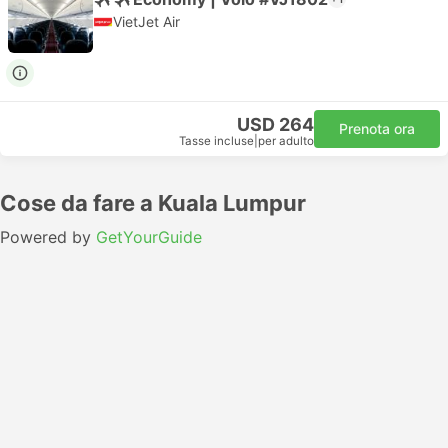
VietJet Air
USD 264
Prenota ora
Tasse incluse
|
per adulto
Cose da fare a Kuala Lumpur
Powered by
GetYourGuide