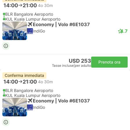
14:00
21:00
4o 30m
BLR Bangalore Aeroporto
KUL Kuala Lumpur Aeroporto
Economy | Volo #6E1037
4.7
IndiGo
USD 253
Prenota ora
Tasse incluse
|
per adulto
Conferma immediata
14:00
21:00
4o 30m
BLR Bangalore Aeroporto
KUL Kuala Lumpur Aeroporto
Economy | Volo #6E1037
IndiGo