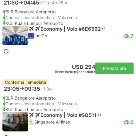
21:50
04:45
+2
1g 4o 25m
BLR Bangalore Aeroporto
Connessione automatica | Volo+Volo
KUL Kuala Lumpur Aeroporto
Economy | Volo #6E6562
+1
4.7
IndiGo
USD 294
Prenota ora
Tasse incluse
|
per adulto
Conferma immediata
23:05
09:35
+1
8o
BLR Bangalore Aeroporto
Connessione automatica | Volo+Volo
KUL Kuala Lumpur Aeroporto
Economy | Volo #SQ511
+1
5.0
Singapore Airlines