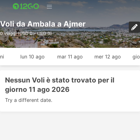
Voli da Ambala a Ajmer
0 viaggi (USD 0 – USD 0)
ni
lun 10 ago
mar 11 ago
mer 12 ago
gio
Nessun Voli è stato trovato per il
giorno 11 ago 2026
Try a different date.