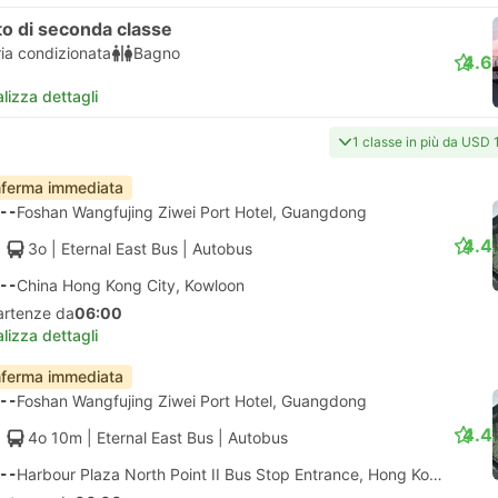
o di seconda classe
ria condizionata
Bagno
4.6
lizza dettagli
1 classe in più da USD 
ferma immediata
--
Foshan Wangfujing Ziwei Port Hotel, Guangdong
4.4
3o
| Eternal East Bus
|
Autobus
--
China Hong Kong City, Kowloon
artenze da
06:00
lizza dettagli
ferma immediata
--
Foshan Wangfujing Ziwei Port Hotel, Guangdong
4.4
4o 10m
| Eternal East Bus
|
Autobus
--
Harbour Plaza North Point II Bus Stop Entrance, Hong Kong