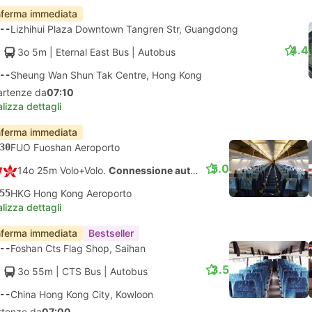
ferma immediata
--
Lizhihui Plaza Downtown Tangren Str, Guangdong
4.4
3o 5m
| Eternal East Bus
|
Autobus
--
Sheung Wan Shun Tak Centre, Hong Kong
artenze da
07:10
lizza dettagli
ferma immediata
30
FUO Fuoshan Aeroporto
5.0
14o 25m Volo+Volo.
Connessione automatica
55
HKG Hong Kong Aeroporto
lizza dettagli
ferma immediata
Bestseller
--
Foshan Cts Flag Shop, Saihan
3.5
3o 55m
| CTS Bus
|
Autobus
--
China Hong Kong City, Kowloon
rtenze da
07:00