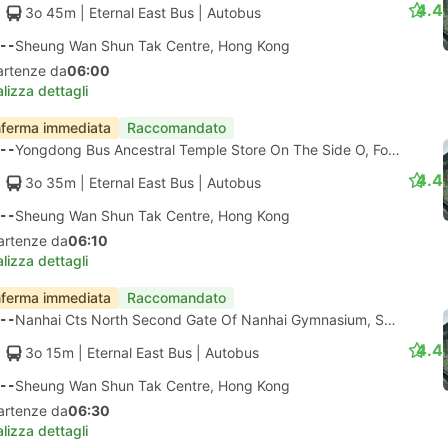
4.4
3o 45m
| Eternal East Bus
|
Autobus
--
Sheung Wan Shun Tak Centre, Hong Kong
artenze da
06:00
lizza dettagli
ferma immediata
Raccomandato
--
Yongdong Bus Ancestral Temple Store On The Side O, Foshan
4.4
3o 35m
| Eternal East Bus
|
Autobus
--
Sheung Wan Shun Tak Centre, Hong Kong
artenze da
06:10
lizza dettagli
ferma immediata
Raccomandato
--
Nanhai Cts North Second Gate Of Nanhai Gymnasium, Saihan
4.4
3o 15m
| Eternal East Bus
|
Autobus
--
Sheung Wan Shun Tak Centre, Hong Kong
artenze da
06:30
lizza dettagli