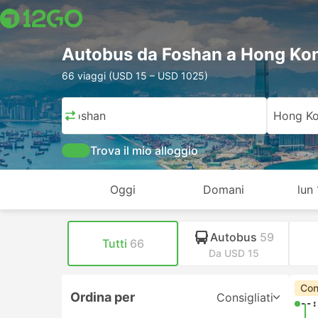
Autobus da Foshan a Hong Ko
66 viaggi (USD 15 – USD 1025)
Foshan
Hong K
Trova il mio alloggio
Oggi
Domani
lun
Autobus
59
Tutti
66
Da USD 15
Con
Ordina per
Consigliati
--: