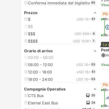
Conferma immediata del biglietto
65
Visua
Prezzo
Più
$
USD 16+
61
08:
$$
$$$
USD 689+
4
10:
$$$$
USD 1026+
1
La 
Post
Orario di arrivo
A
00:00 - 06:00
06:00 - 12:00
USD 16+
53
Visua
12:00 - 18:00
USD 16+
51
18:00 - 24:00
USD 16+
53
Più
Compagnia Operativa
08:
CTS Bus
35
Eternal East Bus
24
10: