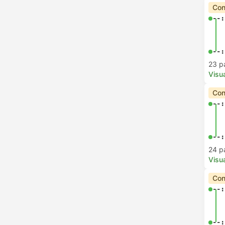
Con
--:
--:
23 p
Visua
Con
--:
--:
24 p
Visua
Con
--:
--: