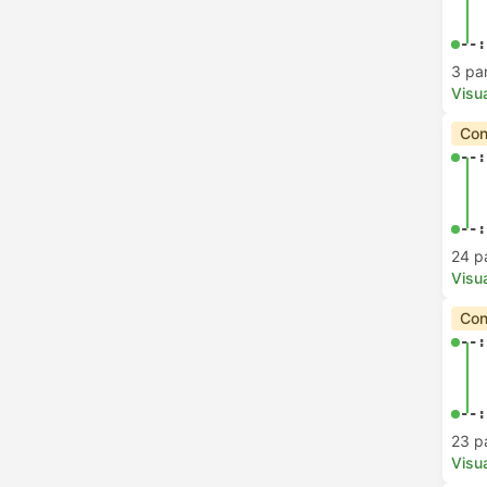
--:
3 pa
Visua
Con
--:
--:
24 p
Visua
Con
--:
--:
23 p
Visua