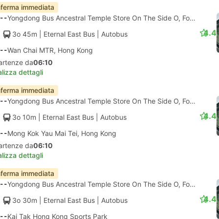
ferma immediata
--
Yongdong Bus Ancestral Temple Store On The Side O, Foshan
4.4
3o 45m
| Eternal East Bus
|
Autobus
--
Wan Chai MTR, Hong Kong
artenze da
06:10
lizza dettagli
ferma immediata
--
Yongdong Bus Ancestral Temple Store On The Side O, Foshan
4.4
3o 10m
| Eternal East Bus
|
Autobus
--
Mong Kok Yau Mai Tei, Hong Kong
artenze da
06:10
lizza dettagli
ferma immediata
--
Yongdong Bus Ancestral Temple Store On The Side O, Foshan
4.4
3o 30m
| Eternal East Bus
|
Autobus
--
Kai Tak Hong Kong Sports Park