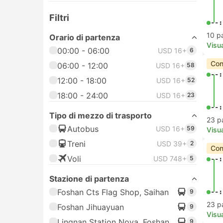
Filtri
--:
10 p
Orario di partenza
Visua
00:00 - 06:00
USD 16+
6
Con
06:00 - 12:00
USD 16+
58
--:
12:00 - 18:00
USD 16+
52
18:00 - 24:00
USD 16+
23
--:
Tipo di mezzo di trasporto
23 p
Autobus
USD 16+
59
Visua
Treni
USD 39+
2
Con
Voli
USD 748+
5
--:
Stazione di partenza
Foshan Cts Flag Shop, Saihan
9
--:
23 p
Foshan Jihuayuan
9
Visua
Lingnan Station Nova, Foshan
9