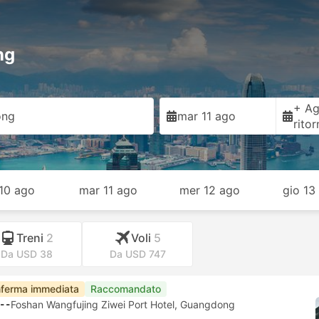
ng
+ Ag
ong
mar 11 ago
rito
 10 ago
mar 11 ago
mer 12 ago
gio 13
Treni
2
Voli
5
Da USD 38
Da USD 747
ferma immediata
Raccomandato
--
Foshan Wangfujing Ziwei Port Hotel, Guangdong