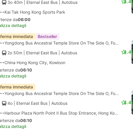
4.4
3o 40m
| Eternal East Bus
|
Autobus
--
Kai Tak Hong Kong Sports Park
rtenze da
06:00
lizza dettagli
ferma immediata
Bestseller
--
Yongdong Bus Ancestral Temple Store On The Side O, Foshan
4.4
2o 50m
| Eternal East Bus
|
Autobus
--
China Hong Kong City, Kowloon
artenze da
06:10
lizza dettagli
ferma immediata
--
Yongdong Bus Ancestral Temple Store On The Side O, Foshan
4.4
4o
| Eternal East Bus
|
Autobus
--
Harbour Plaza North Point II Bus Stop Entrance, Hong Kong
artenze da
06:10
lizza dettagli