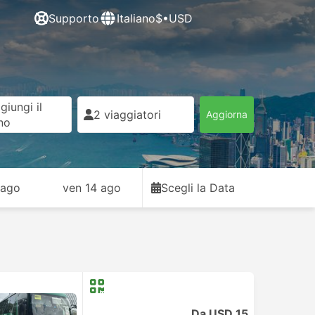
Supporto
Italiano
$•USD
giungi il
2 viaggiatori
Aggiorna
rno
 ago
ven 14 ago
Scegli la Data
Da USD 15