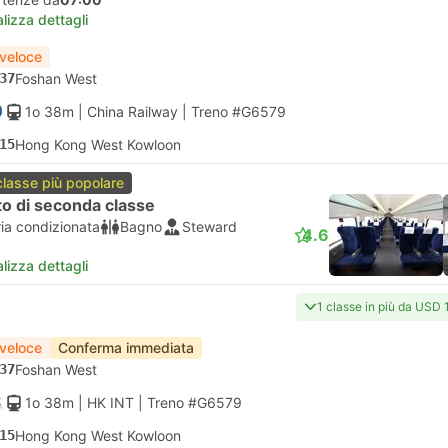
lizza dettagli
 veloce
37
Foshan West
1o 38m
| China Railway
|
Treno #G6579
15
Hong Kong West Kowloon
classe più popolare
o di seconda classe
ria condizionata
Bagno
Steward
4.6
lizza dettagli
1 classe in più da USD 
 veloce
Conferma immediata
37
Foshan West
1o 38m
| HK INT
|
Treno #G6579
15
Hong Kong West Kowloon