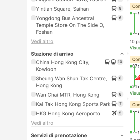
Con
Yintian Square, Saihan
8
--:
Yongdong Bus Ancestral
6
Temple Store On The Side O,
Foshan
--:
Vedi altro
10 p
Visua
Stazione di arrivo
Con
China Hong Kong City,
10
07:
Kowloon
Sheung Wan Shun Tak Centre,
8
Hong Kong
21:
Visua
Wan Chai MTR, Hong Kong
8
Kai Tak Hong Kong Sports Park
7
Con
--:
HKG Hong Kong Aeroporto
5
Vedi altro
--:
Servizi di prenotazione
6 pa