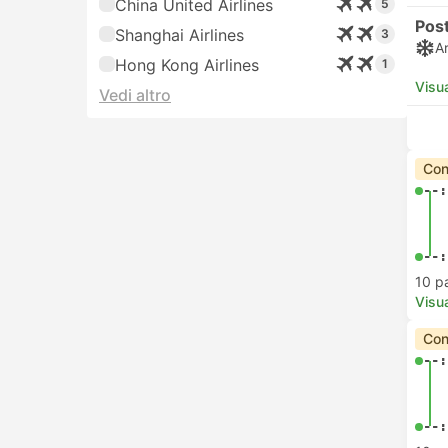
China United Airlines
5
Post
Shanghai Airlines
3
A
Hong Kong Airlines
1
Visua
Vedi altro
Con
--:
--:
10 p
Visua
Con
--:
--: