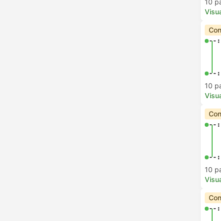
10 p
Visua
Con
--:
--:
10 p
Visua
Con
--:
--:
10 p
Visua
Con
--: