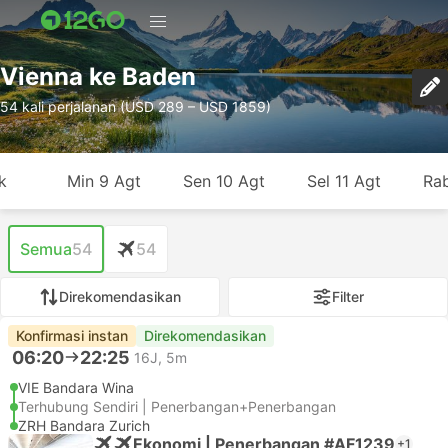
Vienna ke Baden
54 kali perjalanan (USD 289 – USD 1859)
k
Min 9 Agt
Sen 10 Agt
Sel 11 Agt
Rab
Semua
54
54
Direkomendasikan
Filter
Konfirmasi instan
Direkomendasikan
06:20
22:25
16J, 5m
VIE Bandara Wina
Terhubung Sendiri | Penerbangan+Penerbangan
ZRH Bandara Zurich
Ekonomi | Penerbangan #AF1239
+1