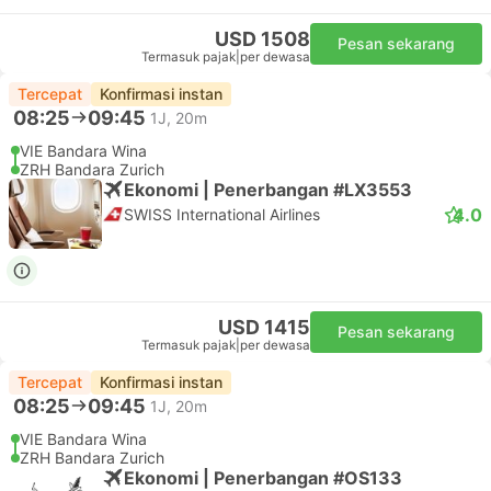
USD 1508
Pesan sekarang
Termasuk pajak
|
per dewasa
Tercepat
Konfirmasi instan
08:25
09:45
1J, 20m
VIE Bandara Wina
ZRH Bandara Zurich
Ekonomi | Penerbangan #LX3553
4.0
SWISS International Airlines
USD 1415
Pesan sekarang
Termasuk pajak
|
per dewasa
Tercepat
Konfirmasi instan
08:25
09:45
1J, 20m
VIE Bandara Wina
ZRH Bandara Zurich
Ekonomi | Penerbangan #OS133