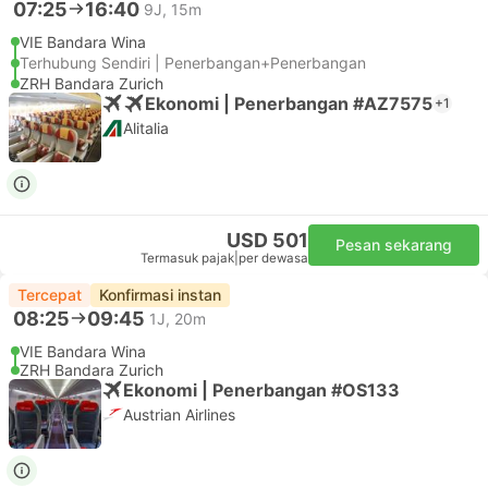
07:25
16:40
9J, 15m
VIE Bandara Wina
Terhubung Sendiri | Penerbangan+Penerbangan
ZRH Bandara Zurich
Ekonomi | Penerbangan #AZ7575
+1
Alitalia
USD 501
Pesan sekarang
Termasuk pajak
|
per dewasa
Tercepat
Konfirmasi instan
08:25
09:45
1J, 20m
VIE Bandara Wina
ZRH Bandara Zurich
Ekonomi | Penerbangan #OS133
Austrian Airlines