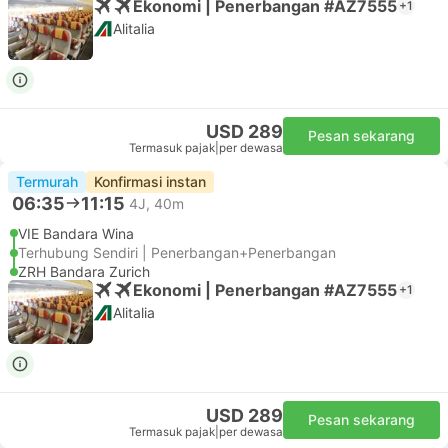
Ekonomi | Penerbangan #AZ7555
+1
Alitalia
USD 289
Pesan sekarang
Termasuk pajak
|
per dewasa
Termurah
Konfirmasi instan
06:35
11:15
4J, 40m
VIE Bandara Wina
Terhubung Sendiri | Penerbangan+Penerbangan
ZRH Bandara Zurich
Ekonomi | Penerbangan #AZ7555
+1
Alitalia
USD 289
Pesan sekarang
Termasuk pajak
|
per dewasa