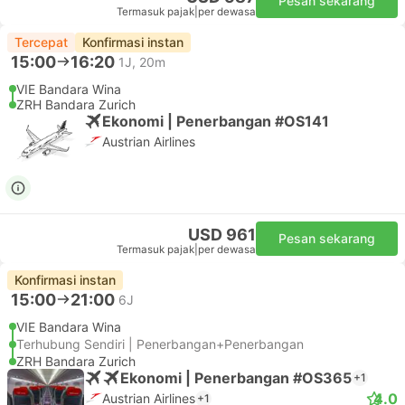
Pesan sekarang
Termasuk pajak
|
per dewasa
Tercepat
Konfirmasi instan
15:00
16:20
1J, 20m
VIE Bandara Wina
ZRH Bandara Zurich
Ekonomi | Penerbangan #OS141
Austrian Airlines
USD 961
Pesan sekarang
Termasuk pajak
|
per dewasa
Konfirmasi instan
15:00
21:00
6J
VIE Bandara Wina
Terhubung Sendiri | Penerbangan+Penerbangan
ZRH Bandara Zurich
Ekonomi | Penerbangan #OS365
+1
4.0
Austrian Airlines
+1