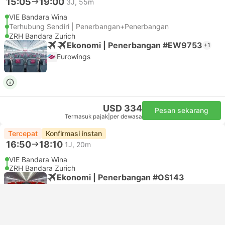
15:05
19:00
3J, 55m
VIE Bandara Wina
Terhubung Sendiri | Penerbangan+Penerbangan
ZRH Bandara Zurich
Ekonomi | Penerbangan #EW9753
+1
Eurowings
USD 334
Pesan sekarang
Termasuk pajak
|
per dewasa
Tercepat
Konfirmasi instan
16:50
18:10
1J, 20m
VIE Bandara Wina
ZRH Bandara Zurich
Ekonomi | Penerbangan #OS143
Austrian Airlines