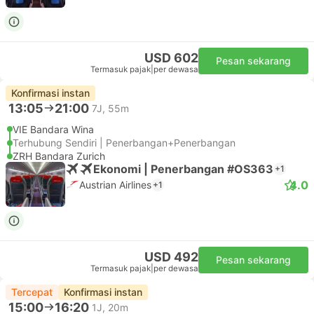
USD 602
Pesan sekarang
Termasuk pajak
|
per dewasa
Konfirmasi instan
13:05
21:00
7J, 55m
VIE Bandara Wina
Terhubung Sendiri | Penerbangan+Penerbangan
ZRH Bandara Zurich
Ekonomi | Penerbangan #OS363
+1
4.0
Austrian Airlines
+1
USD 492
Pesan sekarang
Termasuk pajak
|
per dewasa
Tercepat
Konfirmasi instan
15:00
16:20
1J, 20m