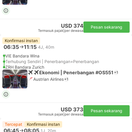
USD 374
Pesan sekarang
Termasuk pajak
|
per dewasa
Konfirmasi instan
06:35
11:15
4J, 40m
VIE Bandara Wina
Terhubung Sendiri | Penerbangan+Penerbangan
ZRH Bandara Zurich
Ekonomi | Penerbangan #OS551
+1
Austrian Airlines
+1
USD 373
Pesan sekarang
Termasuk pajak
|
per dewasa
Tercepat
Konfirmasi instan
06:45
08:05
1J, 20m