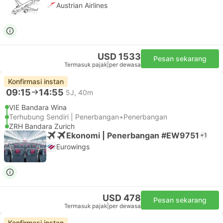
Austrian Airlines
USD 1533
Pesan sekarang
Termasuk pajak
|
per dewasa
Konfirmasi instan
09:15
14:55
5J, 40m
VIE Bandara Wina
Terhubung Sendiri | Penerbangan+Penerbangan
ZRH Bandara Zurich
Ekonomi | Penerbangan #EW9751
+1
Eurowings
USD 478
Pesan sekarang
Termasuk pajak
|
per dewasa
Konfirmasi instan