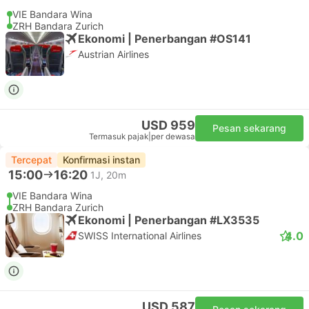
VIE Bandara Wina
ZRH Bandara Zurich
Ekonomi | Penerbangan #OS141
Austrian Airlines
USD 959
Pesan sekarang
Termasuk pajak
|
per dewasa
Tercepat
Konfirmasi instan
15:00
16:20
1J, 20m
VIE Bandara Wina
ZRH Bandara Zurich
Ekonomi | Penerbangan #LX3535
4.0
SWISS International Airlines
USD 587