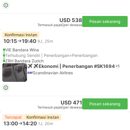
USD 538
Pesan sekarang
Termasuk pajak
|
per dewasa
Konfirmasi instan
10:15
19:40
9J, 25m
VIE Bandara Wina
Terhubung Sendiri | Penerbangan+Penerbangan
ZRH Bandara Zurich
Ekonomi | Penerbangan #SK1694
+1
Scandinavian Airlines
USD 471
Pesan sekarang
Termasuk pajak
|
per dewasa
Tercepat
Konfirmasi instan
13:00
14:20
1J, 20m