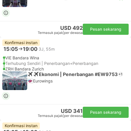
USD 492
Pesan sekarang
Termasuk pajak
|
per dewasa
Konfirmasi instan
15:05
19:00
3J, 55m
VIE Bandara Wina
Terhubung Sendiri | Penerbangan+Penerbangan
ZRH Bandara Zurich
Ekonomi | Penerbangan #EW9753
+1
Eurowings
USD 341
Pesan sekarang
Termasuk pajak
|
per dewasa
Konfirmasi instan