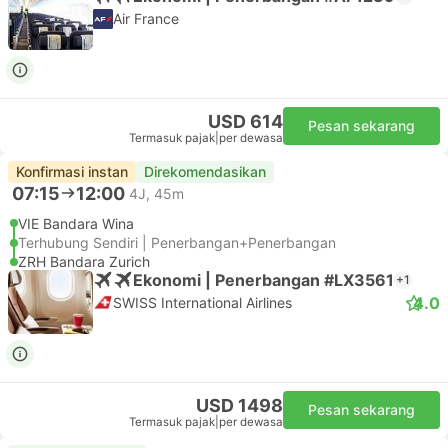
Air France
USD 614
Pesan sekarang
Termasuk pajak
|
per dewasa
Konfirmasi instan
Direkomendasikan
07:15
12:00
4J, 45m
VIE Bandara Wina
Terhubung Sendiri | Penerbangan+Penerbangan
ZRH Bandara Zurich
Ekonomi | Penerbangan #LX3561
+1
4.0
SWISS International Airlines
USD 1498
Pesan sekarang
Termasuk pajak
|
per dewasa