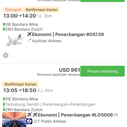
Termasuk pajak
|
per dewasa
Tercepat
Konfirmasi instan
13:00
14:20
1J, 20m
VIE Bandara Wina
ZRH Bandara Zurich
Ekonomi | Penerbangan #OS139
Austrian Airlines
USD 961
Pesan sekarang
Termasuk pajak
|
per dewasa
Konfirmasi instan
13:05
18:50
5J, 45m
VIE Bandara Wina
Terhubung Sendiri | Penerbangan+Penerbangan
ZRH Bandara Zurich
Ekonomi | Penerbangan #LO5006
+1
LOT Polish Airlines