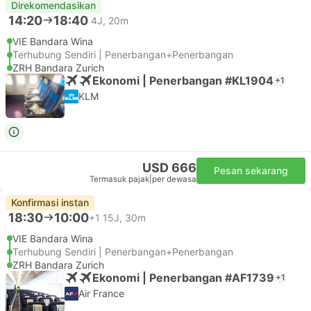
Direkomendasikan
14:20
18:40
4J, 20m
VIE Bandara Wina
Terhubung Sendiri | Penerbangan+Penerbangan
ZRH Bandara Zurich
Ekonomi | Penerbangan #KL1904
+1
KLM
USD 666
Pesan sekarang
Termasuk pajak
|
per dewasa
Konfirmasi instan
18:30
10:00
+1
15J, 30m
VIE Bandara Wina
Terhubung Sendiri | Penerbangan+Penerbangan
ZRH Bandara Zurich
Ekonomi | Penerbangan #AF1739
+1
Air France