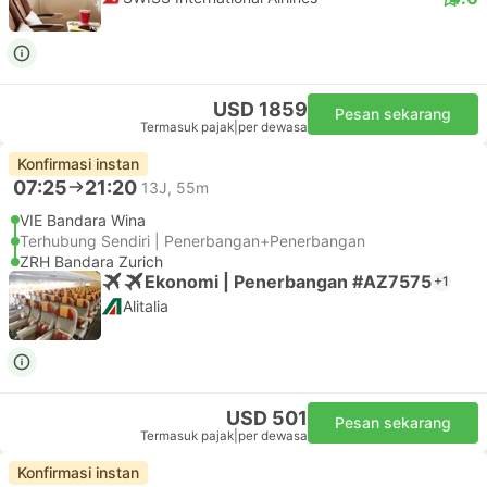
USD 1859
Pesan sekarang
Termasuk pajak
|
per dewasa
Konfirmasi instan
07:25
21:20
13J, 55m
VIE Bandara Wina
Terhubung Sendiri | Penerbangan+Penerbangan
ZRH Bandara Zurich
Ekonomi | Penerbangan #AZ7575
+1
Alitalia
USD 501
Pesan sekarang
Termasuk pajak
|
per dewasa
Konfirmasi instan