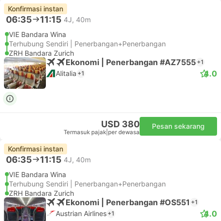
Konfirmasi instan
06:35
11:15
4J, 40m
VIE Bandara Wina
Terhubung Sendiri | Penerbangan+Penerbangan
ZRH Bandara Zurich
Ekonomi | Penerbangan #AZ7555
+1
4.0
Alitalia
+1
USD 380
Pesan sekarang
Termasuk pajak
|
per dewasa
Konfirmasi instan
06:35
11:15
4J, 40m
VIE Bandara Wina
Terhubung Sendiri | Penerbangan+Penerbangan
ZRH Bandara Zurich
Ekonomi | Penerbangan #OS551
+1
4.0
Austrian Airlines
+1