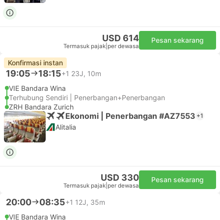
USD 614
Pesan sekarang
Termasuk pajak
|
per dewasa
Konfirmasi instan
19:05
18:15
+1
23J, 10m
VIE Bandara Wina
Terhubung Sendiri | Penerbangan+Penerbangan
ZRH Bandara Zurich
Ekonomi | Penerbangan #AZ7553
+1
Alitalia
USD 330
Pesan sekarang
Termasuk pajak
|
per dewasa
20:00
08:35
+1
12J, 35m
VIE Bandara Wina