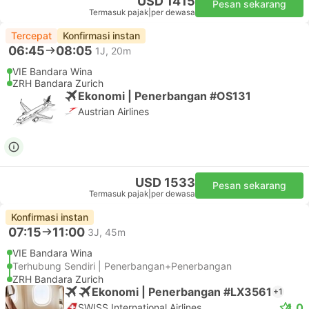
USD 1415
Pesan sekarang
Termasuk pajak
|
per dewasa
Tercepat
Konfirmasi instan
06:45
08:05
1J, 20m
VIE Bandara Wina
ZRH Bandara Zurich
Ekonomi | Penerbangan #OS131
Austrian Airlines
USD 1533
Pesan sekarang
Termasuk pajak
|
per dewasa
Konfirmasi instan
07:15
11:00
3J, 45m
VIE Bandara Wina
Terhubung Sendiri | Penerbangan+Penerbangan
ZRH Bandara Zurich
Ekonomi | Penerbangan #LX3561
+1
4.0
SWISS International Airlines