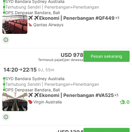
SYD Bandara Sydney Australia
Terhubung Sendiri | Penerbangan+Penerbangan
DPS Denpasar Bandara, Bali
Ekonomi | Penerbangan #QF449
+1
Qantas Airways
USD 978
Pesan sekarang
Termasuk pajak
|
per dewasa
14:20
22:15
9J, 55m
SYD Bandara Sydney Australia
Terhubung Sendiri | Penerbangan+Penerbangan
DPS Denpasar Bandara, Bali
Ekonomi | Penerbangan #VA525
+1
5.0
Virgin Australia