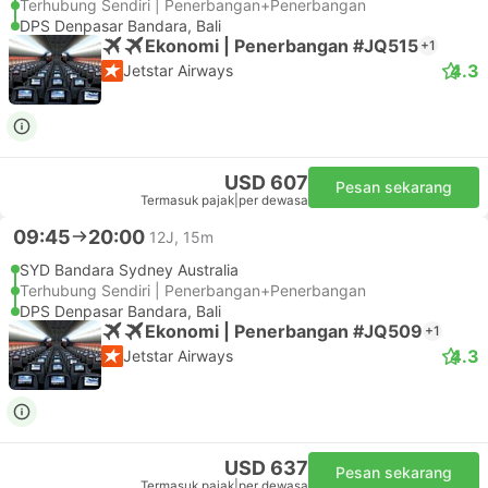
Terhubung Sendiri | Penerbangan+Penerbangan
DPS Denpasar Bandara, Bali
Ekonomi | Penerbangan #JQ515
+1
4.3
Jetstar Airways
USD 607
Pesan sekarang
Termasuk pajak
|
per dewasa
09:45
20:00
12J, 15m
SYD Bandara Sydney Australia
Terhubung Sendiri | Penerbangan+Penerbangan
DPS Denpasar Bandara, Bali
Ekonomi | Penerbangan #JQ509
+1
4.3
Jetstar Airways
USD 637
Pesan sekarang
Termasuk pajak
|
per dewasa