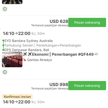
USD 628
Pesan sekarang
Termasuk pajak
|
per dewasa
14:10
22:00
9J, 50m
SYD Bandara Sydney Australia
Terhubung Sendiri | Penerbangan+Penerbangan
DPS Denpasar Bandara, Bali
Ekonomi | Penerbangan #QF449
+1
Qantas Airways
USD 998
Pesan sekarang
Termasuk pajak
|
per dewasa
Konfirmasi instan
14:10
22:00
9J, 50m