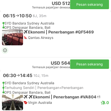
USD 512
Pesan sekarang
Termasuk pajak
|
per dewasa
06:15
10:50
6J, 35m
SYD Bandara Sydney Australia
DPS Denpasar Bandara, Bali
Ekonomi | Penerbangan #QF5469
Qantas Airways
USD 564
Pesan sekarang
Termasuk pajak
|
per dewasa
06:30
14:45
10J, 15m
SYD Bandara Sydney Australia
Terhubung Sendiri | Penerbangan+Penerbangan
DPS Denpasar Bandara, Bali
Ekonomi | Penerbangan #VA804
+1
5.0
Virgin Australia