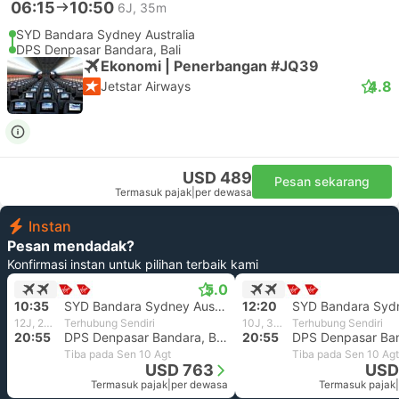
06:15
10:50
6J, 35m
SYD Bandara Sydney Australia
DPS Denpasar Bandara, Bali
Ekonomi | Penerbangan #JQ39
4.8
Jetstar Airways
USD 489
Pesan sekarang
Termasuk pajak
|
per dewasa
Instan
Pesan mendadak?
Konfirmasi instan untuk pilihan terbaik kami
5.0
10:35
SYD Bandara Sydney Australia
12:20
12J, 20m
Terhubung Sendiri
10J, 35m
Terhubung Sendiri
20:55
DPS Denpasar Bandara, Bali
20:55
Tiba pada Sen 10 Agt
Tiba pada Sen 10 Agt
USD 763
USD
Termasuk pajak
|
per dewasa
Termasuk pajak
|