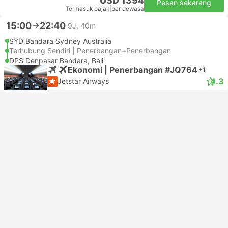
USD 1394
Pesan sekarang
Termasuk pajak
|
per dewasa
15:00
22:40
9J, 40m
SYD Bandara Sydney Australia
Terhubung Sendiri | Penerbangan+Penerbangan
DPS Denpasar Bandara, Bali
Ekonomi | Penerbangan #JQ764
+1
4.3
Jetstar Airways
USD 712
Pesan sekarang
Termasuk pajak
|
per dewasa
15:00
22:00
9J
SYD Bandara Sydney Australia
Terhubung Sendiri | Penerbangan+Penerbangan
DPS Denpasar Bandara, Bali
Ekonomi | Penerbangan #VA850
+1
5.0
Virgin Australia