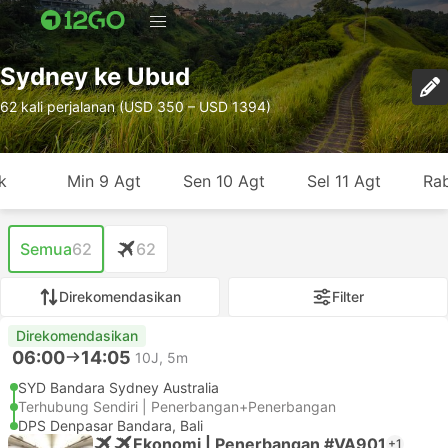
Sydney ke Ubud
62 kali perjalanan (USD 350 – USD 1394)
k
Min 9 Agt
Sen 10 Agt
Sel 11 Agt
Rab
Semua
62
62
Direkomendasikan
Filter
Direkomendasikan
06:00
14:05
10J, 5m
SYD Bandara Sydney Australia
Terhubung Sendiri | Penerbangan+Penerbangan
DPS Denpasar Bandara, Bali
Ekonomi | Penerbangan #VA901
+1