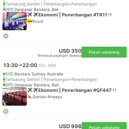
Terhubung Sendiri | Penerbangan+Penerbangan
DPS Denpasar Bandara, Bali
Ekonomi | Penerbangan #TR11
+1
Scoot
USD 350
Pesan sekarang
Termasuk pajak
|
per dewasa
13:30
22:00
10J, 30m
SYD Bandara Sydney Australia
Terhubung Sendiri | Penerbangan+Penerbangan
DPS Denpasar Bandara, Bali
Ekonomi | Penerbangan #QF447
+1
Qantas Airways
USD 998
Pesan sekarang