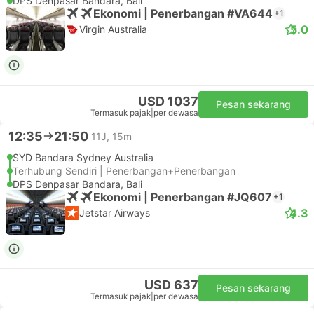
DPS Denpasar Bandara, Bali
Ekonomi | Penerbangan #VA644
+1
5.0
Virgin Australia
USD 1037
Pesan sekarang
Termasuk pajak
|
per dewasa
12:35
21:50
11J, 15m
SYD Bandara Sydney Australia
Terhubung Sendiri | Penerbangan+Penerbangan
DPS Denpasar Bandara, Bali
Ekonomi | Penerbangan #JQ607
+1
4.3
Jetstar Airways
USD 637
Pesan sekarang
Termasuk pajak
|
per dewasa