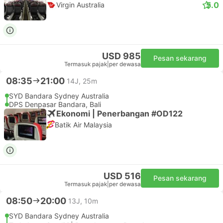
5.0
Virgin Australia
USD 985
Pesan sekarang
Termasuk pajak
|
per dewasa
08:35
21:00
14J, 25m
SYD Bandara Sydney Australia
DPS Denpasar Bandara, Bali
Ekonomi | Penerbangan #OD122
Batik Air Malaysia
USD 516
Pesan sekarang
Termasuk pajak
|
per dewasa
08:50
20:00
13J, 10m
SYD Bandara Sydney Australia