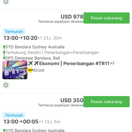
USD 978
Pesan sekarang
Termasuk pajak
|
per dewasa
Termurah
13:00
10:20
+1
23J, 20m
SYD Bandara Sydney Australia
Terhubung Sendiri | Penerbangan+Penerbangan
DPS Denpasar Bandara, Bali
Ekonomi | Penerbangan #TR11
+1
Scoot
USD 350
Pesan sekarang
Termasuk pajak
|
per dewasa
Termurah
13:00
00:05
+1
13J, 5m
SYD Bandara Sydney Australia