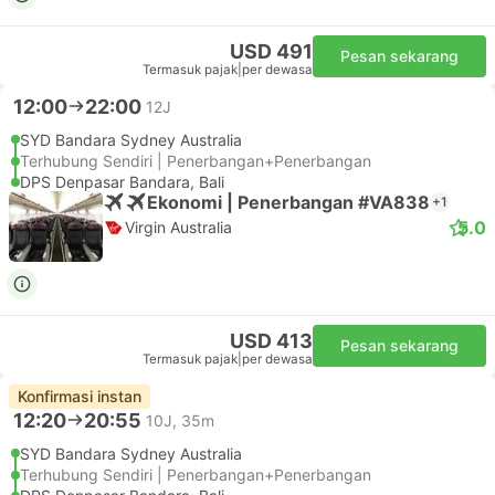
USD 491
Pesan sekarang
Termasuk pajak
|
per dewasa
12:00
22:00
12J
SYD Bandara Sydney Australia
Terhubung Sendiri | Penerbangan+Penerbangan
DPS Denpasar Bandara, Bali
Ekonomi | Penerbangan #VA838
+1
5.0
Virgin Australia
USD 413
Pesan sekarang
Termasuk pajak
|
per dewasa
Konfirmasi instan
12:20
20:55
10J, 35m
SYD Bandara Sydney Australia
Terhubung Sendiri | Penerbangan+Penerbangan