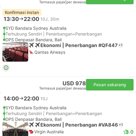
Termasuk pajak
|
per dewasa
Konfirmasi instan
13:30
22:00
10J, 30m
SYD Bandara Sydney Australia
Terhubung Sendiri | Penerbangan+Penerbangan
DPS Denpasar Bandara, Bali
Ekonomi | Penerbangan #QF447
+1
Qantas Airways
USD 978
Pesan sekarang
Termasuk pajak
|
per dewasa
14:00
22:00
10J
SYD Bandara Sydney Australia
Terhubung Sendiri | Penerbangan+Penerbangan
DPS Denpasar Bandara, Bali
Ekonomi | Penerbangan #VA846
+1
5.0
Virgin Australia