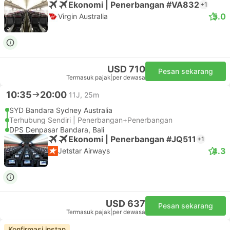
Ekonomi | Penerbangan #VA832
+1
5.0
Virgin Australia
USD 710
Pesan sekarang
Termasuk pajak
|
per dewasa
10:35
20:00
11J, 25m
SYD Bandara Sydney Australia
Terhubung Sendiri | Penerbangan+Penerbangan
DPS Denpasar Bandara, Bali
Ekonomi | Penerbangan #JQ511
+1
4.3
Jetstar Airways
USD 637
Pesan sekarang
Termasuk pajak
|
per dewasa
Konfirmasi instan