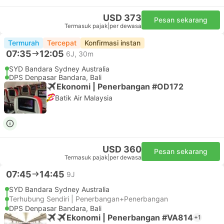
USD 373
Pesan sekarang
Termasuk pajak
|
per dewasa
Termurah
Tercepat
Konfirmasi instan
07:35
12:05
6J, 30m
SYD Bandara Sydney Australia
DPS Denpasar Bandara, Bali
Ekonomi | Penerbangan #OD172
Batik Air Malaysia
USD 360
Pesan sekarang
Termasuk pajak
|
per dewasa
07:45
14:45
9J
SYD Bandara Sydney Australia
Terhubung Sendiri | Penerbangan+Penerbangan
DPS Denpasar Bandara, Bali
Ekonomi | Penerbangan #VA814
+1