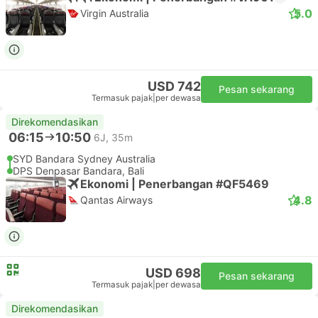
5.0
Virgin Australia
USD 742
Pesan sekarang
Termasuk pajak
|
per dewasa
Direkomendasikan
06:15
10:50
6J, 35m
SYD Bandara Sydney Australia
DPS Denpasar Bandara, Bali
Ekonomi | Penerbangan #QF5469
4.8
Qantas Airways
USD 698
Pesan sekarang
Termasuk pajak
|
per dewasa
Direkomendasikan