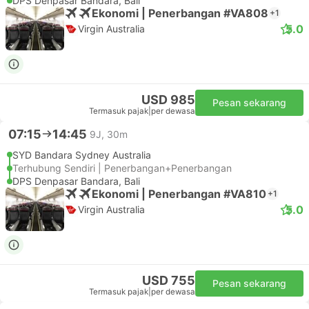
DPS Denpasar Bandara, Bali
Ekonomi | Penerbangan #VA808
+1
5.0
Virgin Australia
USD 985
Pesan sekarang
Termasuk pajak
|
per dewasa
07:15
14:45
9J, 30m
SYD Bandara Sydney Australia
Terhubung Sendiri | Penerbangan+Penerbangan
DPS Denpasar Bandara, Bali
Ekonomi | Penerbangan #VA810
+1
5.0
Virgin Australia
USD 755
Pesan sekarang
Termasuk pajak
|
per dewasa