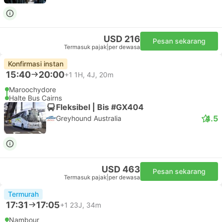
USD 216
Pesan sekarang
Termasuk pajak
|
per dewasa
Konfirmasi instan
15:40
20:00
+1
1H, 4J, 20m
Maroochydore
Halte Bus Cairns
Fleksibel | Bis #GX404
4.5
Greyhound Australia
USD 463
Pesan sekarang
Termasuk pajak
|
per dewasa
Termurah
17:31
17:05
+1
23J, 34m
Nambour