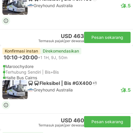
4.5
Greyhound Australia
USD 463
Pesan sekarang
Termasuk pajak
|
per dewasa
Konfirmasi instan
Direkomendasikan
10:10
20:00
+1
1H, 9J, 50m
Maroochydore
Terhubung Sendiri | Bis+Bis
Halte Bus Cairns
Fleksibel | Bis #GX400
+1
4.5
Greyhound Australia
USD 460
Pesan sekarang
Termasuk pajak
|
per dewasa