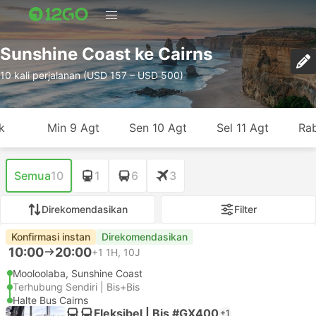
Sunshine Coast ke Cairns
10 kali perjalanan (USD 157 – USD 500)
k
Min 9 Agt
Sen 10 Agt
Sel 11 Agt
Rab
Semua
10
1
6
3
Direkomendasikan
Filter
Konfirmasi instan
Direkomendasikan
10:00
20:00
+1
1H, 10J
Mooloolaba, Sunshine Coast
Terhubung Sendiri | Bis+Bis
Halte Bus Cairns
Fleksibel | Bis #GX400
+1