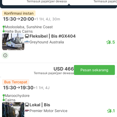
Termasuk pajak
|
per dewasa
Termasuk pajak
|
Konfirmasi instan
15:30
20:00
+1
1H, 4J, 30m
Mooloolaba, Sunshine Coast
Halte Bus Cairns
Fleksibel | Bis #GX404
4.5
Greyhound Australia
USD 466
Pesan sekarang
Termasuk pajak
|
per dewasa
Bus Tercepat
15:30
19:30
+1
1H, 4J
Maroochydore
Cairns
Lokal | Bis
4.1
Premier Motor Service