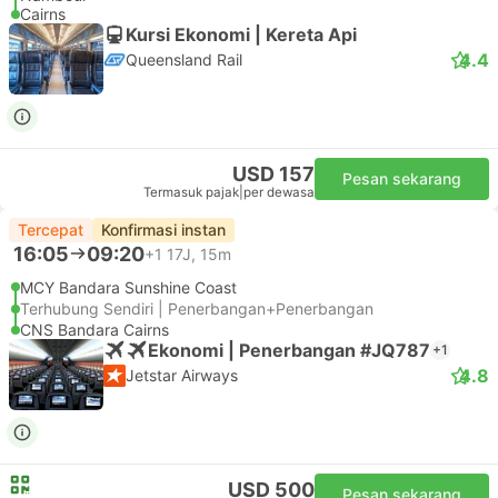
Cairns
Kursi Ekonomi | Kereta Api
4.4
Queensland Rail
USD 157
Pesan sekarang
Termasuk pajak
|
per dewasa
Tercepat
Konfirmasi instan
16:05
09:20
+1
17J, 15m
MCY Bandara Sunshine Coast
Terhubung Sendiri | Penerbangan+Penerbangan
CNS Bandara Cairns
Ekonomi | Penerbangan #JQ787
+1
4.8
Jetstar Airways
USD 500
Pesan sekarang