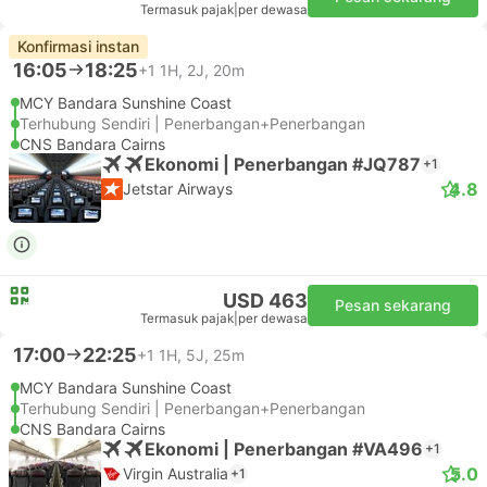
Termasuk pajak
|
per dewasa
Konfirmasi instan
16:05
18:25
+1
1H, 2J, 20m
MCY Bandara Sunshine Coast
Terhubung Sendiri | Penerbangan+Penerbangan
CNS Bandara Cairns
Ekonomi | Penerbangan #JQ787
+1
4.8
Jetstar Airways
USD 463
Pesan sekarang
Termasuk pajak
|
per dewasa
17:00
22:25
+1
1H, 5J, 25m
MCY Bandara Sunshine Coast
Terhubung Sendiri | Penerbangan+Penerbangan
CNS Bandara Cairns
Ekonomi | Penerbangan #VA496
+1
5.0
Virgin Australia
+1