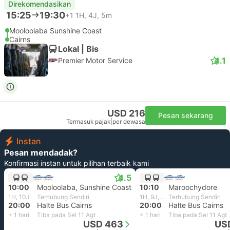
Direkomendasikan
15:25
19:30
+1
1H, 4J, 5m
Mooloolaba Sunshine Coast
Cairns
Lokal | Bis
4.1
Premier Motor Service
USD 216
Pesan sekarang
Termasuk pajak
|
per dewasa
Instan
Pesan mendadak?
Konfirmasi instan untuk pilihan terbaik kami
4.5
10:00
Mooloolaba, Sunshine Coast
10:10
Maroochydore
1H, 10J
Terhubung Sendiri
1H, 9J, 50m
Terhubung Sendiri
20:00
Halte Bus Cairns
20:00
Halte Bus Cairns
+ 1 hari
Tiba pada Sel 11 Agt
+ 1 hari
Tiba pada Sel 11 Agt
USD 463
US