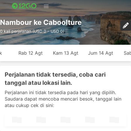
Nambour ke Caboolture
0 kali perjalanan (USD 0 – USD 0)
k
Rab 12 Agt
Kam 13 Agt
Jum 14 Agt
Sab
Perjalanan tidak tersedia, coba cari
tanggal atau lokasi lain.
Perjalanan ini tidak tersedia pada hari yang dipilih.
Saudara dapat mencoba mencari besok, tanggal lain
atau cukup cek di sini: