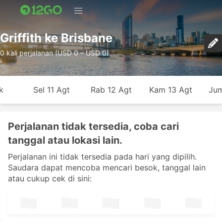
Griffith ke Brisbane
0 kali perjalanan (USD 0 – USD 0)
k
Sel 11 Agt
Rab 12 Agt
Kam 13 Agt
Jum
Perjalanan tidak tersedia, coba cari
tanggal atau lokasi lain.
Perjalanan ini tidak tersedia pada hari yang dipilih.
Saudara dapat mencoba mencari besok, tanggal lain
atau cukup cek di sini: