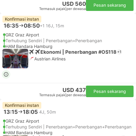
USD 560
Pesan sekarang
Termasuk pajak
|
per dewasa
Konfirmasi instan
16:35
08:50
+1
16J, 15m
GRZ Graz Airport
Terhubung Sendiri | Penerbangan+Penerbangan
HAM Bandara Hamburg
Ekonomi | Penerbangan #OS118
+1
Austrian Airlines
USD 437
Pesan sekarang
Termasuk pajak
|
per dewasa
Konfirmasi instan
13:15
18:05
4J, 50m
GRZ Graz Airport
Terhubung Sendiri | Penerbangan+Penerbangan+Penerbangan
HAM Bandara Hamburg