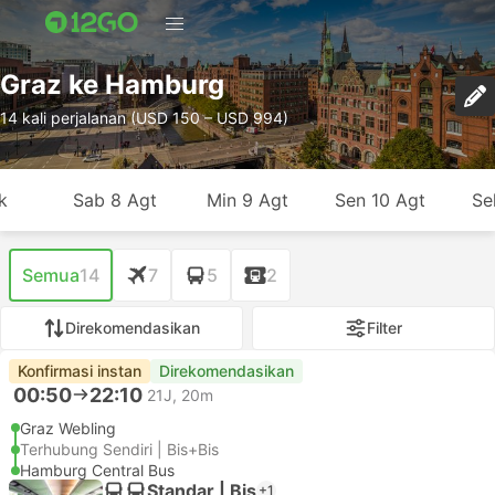
Graz ke Hamburg
14 kali perjalanan (USD 150 – USD 994)
k
Sab 8 Agt
Min 9 Agt
Sen 10 Agt
Se
Semua
14
7
5
2
Direkomendasikan
Filter
Konfirmasi instan
Direkomendasikan
00:50
22:10
21J, 20m
Graz Webling
Terhubung Sendiri | Bis+Bis
Hamburg Central Bus
Standar | Bis
+1