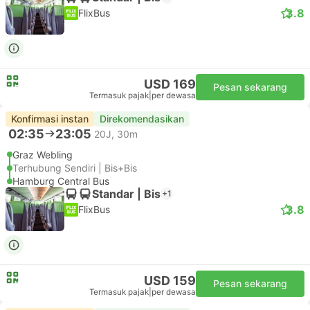
3.8
FlixBus
USD 169
Pesan sekarang
Termasuk pajak
|
per dewasa
Konfirmasi instan
Direkomendasikan
02:35
23:05
20J, 30m
Graz Webling
Terhubung Sendiri | Bis+Bis
Hamburg Central Bus
Standar | Bis
+1
3.8
FlixBus
USD 159
Pesan sekarang
Termasuk pajak
|
per dewasa