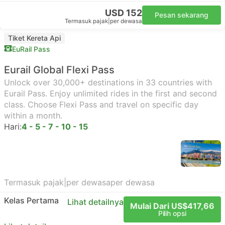
USD 152
Pesan sekarang
Termasuk pajak
|
per dewasa
Tiket Kereta Api
EuRail Pass
Eurail Global Flexi Pass
Unlock over 30,000+ destinations in 33 countries with
Eurail Pass. Enjoy unlimited rides in the first and second
class. Choose Flexi Pass and travel on specific day
within a month.
Hari:
4 - 5 - 7 - 10 - 15
Termasuk pajak
|
per dewasa
per dewasa
Kelas Pertama
Lihat detailnya
Mulai Dari US$417,66
Pilih opsi