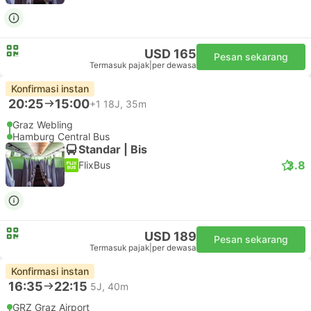
USD 165
Pesan sekarang
Termasuk pajak
|
per dewasa
Konfirmasi instan
20:25
15:00
+1
18J, 35m
Graz Webling
Hamburg Central Bus
Standar | Bis
3.8
FlixBus
USD 189
Pesan sekarang
Termasuk pajak
|
per dewasa
Konfirmasi instan
16:35
22:15
5J, 40m
GRZ Graz Airport