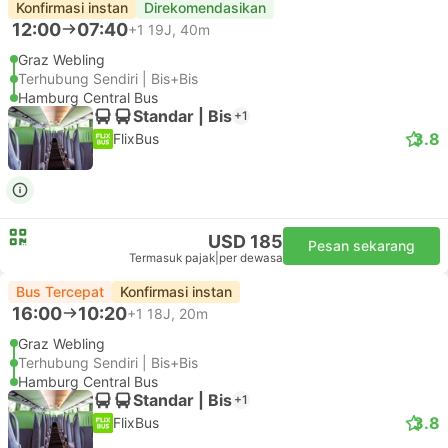
Konfirmasi instan
Direkomendasikan
12:00
07:40
+1
19J, 40m
Graz Webling
Terhubung Sendiri | Bis+Bis
Hamburg Central Bus
Standar | Bis
+1
3.8
FlixBus
USD 185
Pesan sekarang
Termasuk pajak
|
per dewasa
Bus Tercepat
Konfirmasi instan
16:00
10:20
+1
18J, 20m
Graz Webling
Terhubung Sendiri | Bis+Bis
Hamburg Central Bus
Standar | Bis
+1
3.8
FlixBus