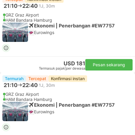
21:10
22:40
1J, 30m
GRZ Graz Airport
HAM Bandara Hamburg
Ekonomi | Penerbangan #EW7757
Eurowings
USD 181
Pesan sekarang
Termasuk pajak
|
per dewasa
Termurah
Tercepat
Konfirmasi instan
21:10
22:40
1J, 30m
GRZ Graz Airport
HAM Bandara Hamburg
Ekonomi | Penerbangan #EW7757
Eurowings