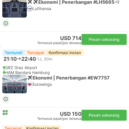
Ekonomi | Penerbangan #LH5665
+2
Lufthansa
USD 714
Pesan sekarang
Termasuk pajak
|
per dewasa
Termurah
Tercepat
Konfirmasi instan
21:10
22:40
1J, 30m
GRZ Graz Airport
HAM Bandara Hamburg
Ekonomi | Penerbangan #EW7757
Eurowings
USD 150
Pesan sekarang
Termasuk pajak
|
per dewasa
Tercepat
Konfirmasi instan