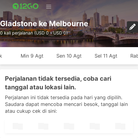
Gladstone ke Melbourne
0 kali perjalanan (USD 0 – USD 0)
k
Min 9 Agt
Sen 10 Agt
Sel 11 Agt
Rab
Perjalanan tidak tersedia, coba cari
tanggal atau lokasi lain.
Perjalanan ini tidak tersedia pada hari yang dipilih.
Saudara dapat mencoba mencari besok, tanggal lain
atau cukup cek di sini: