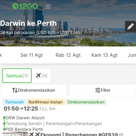
Darwin ke Perth
28 kali perjalanan (USD 620 – USD 1345)
k
Sel 11 Agt
Rab 12 Agt
Kam 13 Agt
Jum
Semua
28
28
Direkomendasikan
Filter
Termurah
Konfirmasi instan
Direkomendasikan
01:50
12:25
12J, 5m
DRW Darwin Airport
Terhubung Sendiri | Penerbangan+Penerbangan
PER Bandara Perth
Ekonomi | Penerbangan #QF839
+1