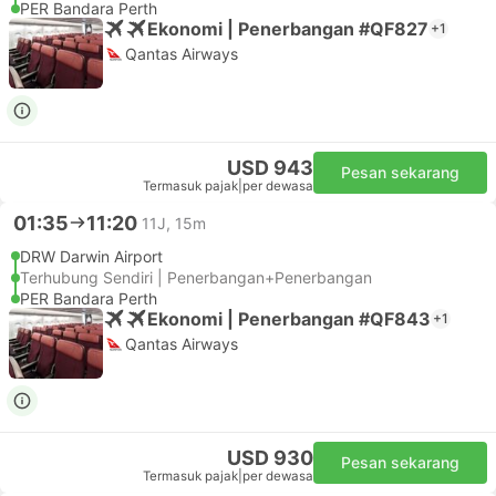
PER Bandara Perth
Ekonomi | Penerbangan #QF827
+1
Qantas Airways
USD 943
Pesan sekarang
Termasuk pajak
|
per dewasa
01:35
11:20
11J, 15m
DRW Darwin Airport
Terhubung Sendiri | Penerbangan+Penerbangan
PER Bandara Perth
Ekonomi | Penerbangan #QF843
+1
Qantas Airways
USD 930
Pesan sekarang
Termasuk pajak
|
per dewasa