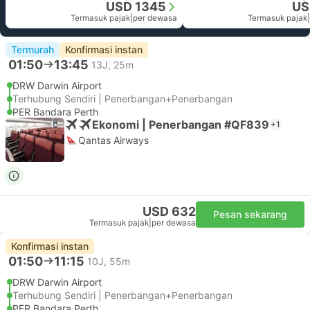
USD 1345
US
Termasuk pajak
|
per dewasa
Termasuk pajak
|
Termurah
Konfirmasi instan
01:50
13:45
13J, 25m
DRW Darwin Airport
Terhubung Sendiri | Penerbangan+Penerbangan
PER Bandara Perth
Ekonomi | Penerbangan #QF839
+1
Qantas Airways
USD 632
Pesan sekarang
Termasuk pajak
|
per dewasa
Konfirmasi instan
01:50
11:15
10J, 55m
DRW Darwin Airport
Terhubung Sendiri | Penerbangan+Penerbangan
PER Bandara Perth