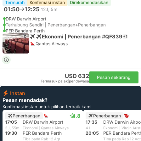
Termurah
Konfirmasi instan
Direkomendasikan
01:50
12:25
12J, 5m
DRW Darwin Airport
Terhubung Sendiri | Penerbangan+Penerbangan
PER Bandara Perth
Ekonomi | Penerbangan #QF839
+1
Qantas Airways
USD 632
Pesan sekarang
Termasuk pajak
|
per dewasa
Instan
Pesan mendadak?
Konfirmasi instan untuk pilihan terbaik kami
4.8
Penerbangan
Penerbangan
17:05
DRW Darwin Airport
17:35
DRW Darwin Airpo
3J, 55m
Ekonomi | Qantas Airways
4J
Ekonomi | Virgin Aust
19:30
PER Bandara Perth
20:05
PER Bandara Pert
Tiba pada Rab 12 Agt
Tiba pada Rab 12 Agt