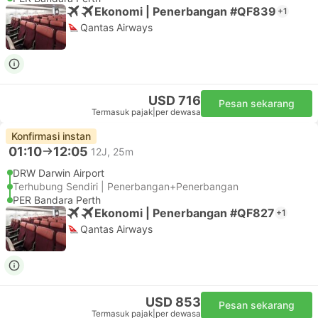
Ekonomi | Penerbangan #QF839
+1
Qantas Airways
USD 716
Pesan sekarang
Termasuk pajak
|
per dewasa
Konfirmasi instan
01:10
12:05
12J, 25m
DRW Darwin Airport
Terhubung Sendiri | Penerbangan+Penerbangan
PER Bandara Perth
Ekonomi | Penerbangan #QF827
+1
Qantas Airways
USD 853
Pesan sekarang
Termasuk pajak
|
per dewasa