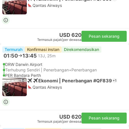
Qantas Airways
USD 620
Pesan sekarang
Termasuk pajak
|
per dewasa
Termurah
Konfirmasi instan
Direkomendasikan
01:50
13:45
13J, 25m
DRW Darwin Airport
Terhubung Sendiri | Penerbangan+Penerbangan
PER Bandara Perth
Ekonomi | Penerbangan #QF839
+1
Qantas Airways
USD 620
Pesan sekarang
Termasuk pajak
|
per dewasa