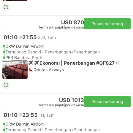
USD 870
Pesan sekarang
Termasuk pajak
|
per dewasa
01:10
21:55
22J, 15m
DRW Darwin Airport
Terhubung Sendiri | Penerbangan+Penerbangan
PER Bandara Perth
Ekonomi | Penerbangan #QF827
+1
Qantas Airways
USD 1013
Pesan sekarang
Termasuk pajak
|
per dewasa
01:10
23:55
1H, 15m
DRW Darwin Airport
Terhubung Sendiri | Penerbangan+Penerbangan