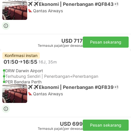
Ekonomi | Penerbangan #QF843
+1
Qantas Airways
USD 717
Pesan sekarang
Termasuk pajak
|
per dewasa
Konfirmasi instan
01:50
16:55
16J, 35m
DRW Darwin Airport
Terhubung Sendiri | Penerbangan+Penerbangan
PER Bandara Perth
Ekonomi | Penerbangan #QF839
+1
Qantas Airways
USD 699
Pesan sekarang
Termasuk pajak
|
per dewasa