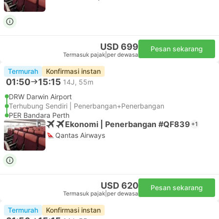
USD 699
Pesan sekarang
Termasuk pajak
|
per dewasa
Termurah
Konfirmasi instan
01:50
15:15
14J, 55m
DRW Darwin Airport
Terhubung Sendiri | Penerbangan+Penerbangan
PER Bandara Perth
Ekonomi | Penerbangan #QF839
+1
Qantas Airways
USD 620
Pesan sekarang
Termasuk pajak
|
per dewasa
Termurah
Konfirmasi instan