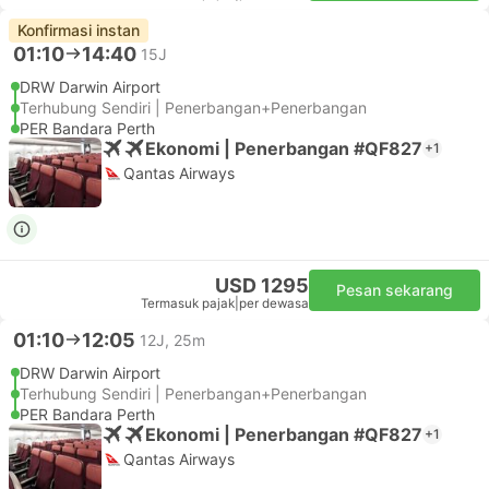
Konfirmasi instan
01:10
14:40
15J
DRW Darwin Airport
Terhubung Sendiri | Penerbangan+Penerbangan
PER Bandara Perth
Ekonomi | Penerbangan #QF827
+1
Qantas Airways
USD 1295
Pesan sekarang
Termasuk pajak
|
per dewasa
01:10
12:05
12J, 25m
DRW Darwin Airport
Terhubung Sendiri | Penerbangan+Penerbangan
PER Bandara Perth
Ekonomi | Penerbangan #QF827
+1
Qantas Airways