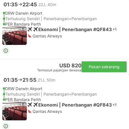
01:35
22:45
22J, 40m
DRW Darwin Airport
Terhubung Sendiri | Penerbangan+Penerbangan
PER Bandara Perth
Ekonomi | Penerbangan #QF843
+1
Qantas Airways
USD 820
Pesan sekarang
Termasuk pajak
|
per dewasa
01:35
21:55
21J, 50m
DRW Darwin Airport
Terhubung Sendiri | Penerbangan+Penerbangan
PER Bandara Perth
Ekonomi | Penerbangan #QF843
+1
Qantas Airways