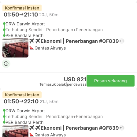
Konfirmasi instan
01:50
21:10
20J, 50m
DRW Darwin Airport
Terhubung Sendiri | Penerbangan+Penerbangan
PER Bandara Perth
Ekonomi | Penerbangan #QF839
+1
Qantas Airways
USD 821
Pesan sekarang
Termasuk pajak
|
per dewasa
Konfirmasi instan
01:50
22:10
21J, 50m
DRW Darwin Airport
Terhubung Sendiri | Penerbangan+Penerbangan
PER Bandara Perth
Ekonomi | Penerbangan #QF839
+1
Qantas Airways