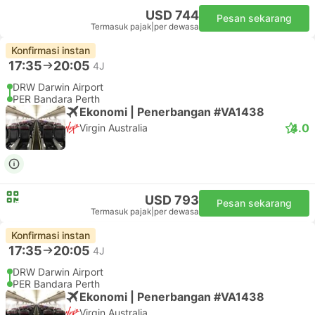
USD 744
Pesan sekarang
Termasuk pajak
|
per dewasa
Konfirmasi instan
17:35
20:05
4J
DRW Darwin Airport
PER Bandara Perth
Ekonomi | Penerbangan #VA1438
4.0
Virgin Australia
USD 793
Pesan sekarang
Termasuk pajak
|
per dewasa
Konfirmasi instan
17:35
20:05
4J
DRW Darwin Airport
PER Bandara Perth
Ekonomi | Penerbangan #VA1438
Virgin Australia