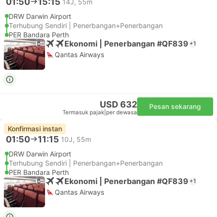
01:50
15:15
14J, 55m
DRW Darwin Airport
Terhubung Sendiri | Penerbangan+Penerbangan
PER Bandara Perth
Ekonomi | Penerbangan #QF839
+1
Qantas Airways
USD 632
Pesan sekarang
Termasuk pajak
|
per dewasa
Konfirmasi instan
01:50
11:15
10J, 55m
DRW Darwin Airport
Terhubung Sendiri | Penerbangan+Penerbangan
PER Bandara Perth
Ekonomi | Penerbangan #QF839
+1
Qantas Airways