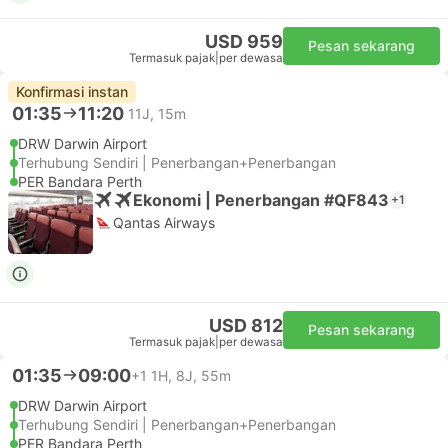
USD 959
Pesan sekarang
Termasuk pajak
|
per dewasa
Konfirmasi instan
01:35
11:20
11J, 15m
DRW Darwin Airport
Terhubung Sendiri | Penerbangan+Penerbangan
PER Bandara Perth
Ekonomi | Penerbangan #QF843
+1
Qantas Airways
USD 812
Pesan sekarang
Termasuk pajak
|
per dewasa
01:35
09:00
+1
1H, 8J, 55m
DRW Darwin Airport
Terhubung Sendiri | Penerbangan+Penerbangan
PER Bandara Perth