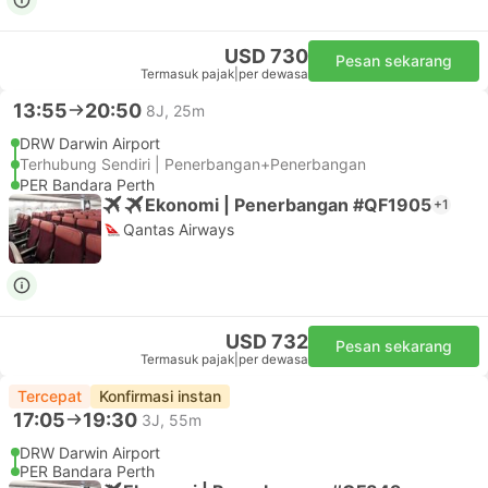
USD 730
Pesan sekarang
Termasuk pajak
|
per dewasa
13:55
20:50
8J, 25m
DRW Darwin Airport
Terhubung Sendiri | Penerbangan+Penerbangan
PER Bandara Perth
Ekonomi | Penerbangan #QF1905
+1
Qantas Airways
USD 732
Pesan sekarang
Termasuk pajak
|
per dewasa
Tercepat
Konfirmasi instan
17:05
19:30
3J, 55m
DRW Darwin Airport
PER Bandara Perth