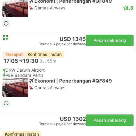
Ekonomi | Penerbangan #QF849
4.8
Qantas Airways
USD 1345
Pesan sekarang
Termasuk pajak
|
per dewasa
Tercepat
Konfirmasi instan
17:05
19:30
3J, 55m
DRW Darwin Airport
PER Bandara Perth
Ekonomi | Penerbangan #QF849
Qantas Airways
USD 1302
Pesan sekarang
Termasuk pajak
|
per dewasa
Konfirmasi instan