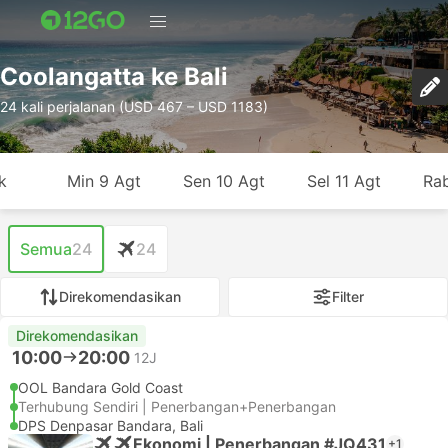
Coolangatta ke Bali
24 kali perjalanan (USD 467 – USD 1183)
k
Min 9 Agt
Sen 10 Agt
Sel 11 Agt
Rab
Semua
24
24
Direkomendasikan
Filter
Direkomendasikan
10:00
20:00
12J
OOL Bandara Gold Coast
Terhubung Sendiri | Penerbangan+Penerbangan
DPS Denpasar Bandara, Bali
Ekonomi | Penerbangan #JQ431
+1