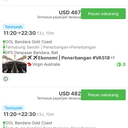
USD 467
Pesan sekarang
Termasuk pajak
|
per dewasa
Termurah
11:20
22:30
13J, 10m
OOL Bandara Gold Coast
Terhubung Sendiri | Penerbangan+Penerbangan
DPS Denpasar Bandara, Bali
Ekonomi | Penerbangan #VA518
+1
5.0
Virgin Australia
USD 482
Pesan sekarang
Termasuk pajak
|
per dewasa
Termurah
11:20
22:30
13J, 10m
OOL Bandara Gold Coast