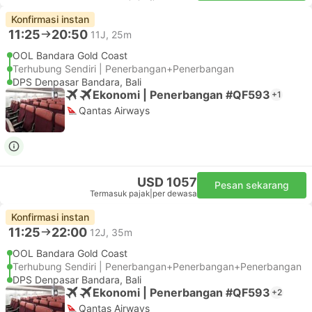
Konfirmasi instan
11:25
20:50
11J, 25m
OOL Bandara Gold Coast
Terhubung Sendiri | Penerbangan+Penerbangan
DPS Denpasar Bandara, Bali
Ekonomi | Penerbangan #QF593
+1
Qantas Airways
USD 1057
Pesan sekarang
Termasuk pajak
|
per dewasa
Konfirmasi instan
11:25
22:00
12J, 35m
OOL Bandara Gold Coast
Terhubung Sendiri | Penerbangan+Penerbangan+Penerbangan
DPS Denpasar Bandara, Bali
Ekonomi | Penerbangan #QF593
+2
Qantas Airways