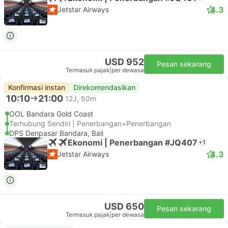
4.3
Jetstar Airways
USD 952
Pesan sekarang
Termasuk pajak
|
per dewasa
Konfirmasi instan
Direkomendasikan
10:10
21:00
12J, 50m
OOL Bandara Gold Coast
Terhubung Sendiri | Penerbangan+Penerbangan
DPS Denpasar Bandara, Bali
Ekonomi | Penerbangan #JQ407
+1
4.3
Jetstar Airways
USD 650
Pesan sekarang
Termasuk pajak
|
per dewasa