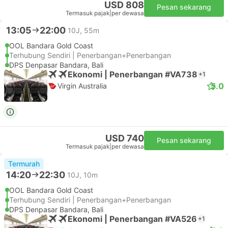
USD 808
Pesan sekarang
Termasuk pajak
|
per dewasa
13:05
22:00
10J, 55m
OOL Bandara Gold Coast
Terhubung Sendiri | Penerbangan+Penerbangan
DPS Denpasar Bandara, Bali
Ekonomi | Penerbangan #VA738
+1
5.0
Virgin Australia
USD 740
Pesan sekarang
Termasuk pajak
|
per dewasa
Termurah
14:20
22:30
10J, 10m
OOL Bandara Gold Coast
Terhubung Sendiri | Penerbangan+Penerbangan
DPS Denpasar Bandara, Bali
Ekonomi | Penerbangan #VA526
+1