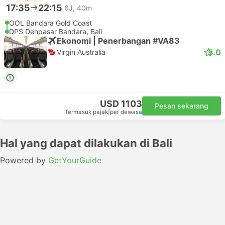
17:35
22:15
6J, 40m
OOL Bandara Gold Coast
DPS Denpasar Bandara, Bali
Ekonomi | Penerbangan #VA83
5.0
Virgin Australia
USD 1103
Pesan sekarang
Termasuk pajak
|
per dewasa
Hal yang dapat dilakukan di Bali
Powered by
GetYourGuide