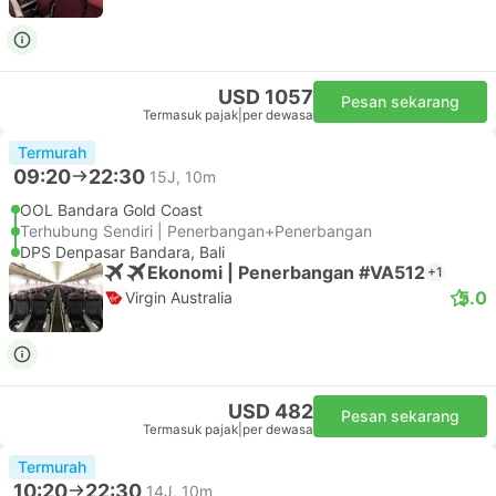
USD 1057
Pesan sekarang
Termasuk pajak
|
per dewasa
Termurah
09:20
22:30
15J, 10m
OOL Bandara Gold Coast
Terhubung Sendiri | Penerbangan+Penerbangan
DPS Denpasar Bandara, Bali
Ekonomi | Penerbangan #VA512
+1
5.0
Virgin Australia
USD 482
Pesan sekarang
Termasuk pajak
|
per dewasa
Termurah
10:20
22:30
14J, 10m