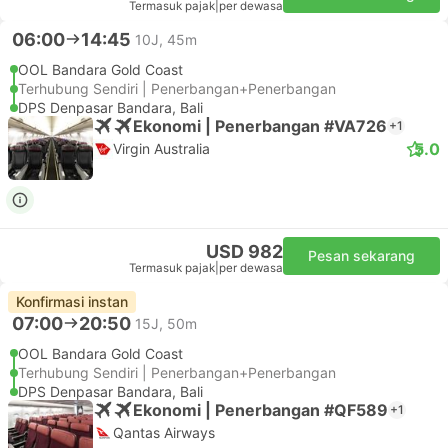
Termasuk pajak
|
per dewasa
06:00
14:45
10J, 45m
OOL Bandara Gold Coast
Terhubung Sendiri | Penerbangan+Penerbangan
DPS Denpasar Bandara, Bali
Ekonomi | Penerbangan #VA726
+1
5.0
Virgin Australia
USD 982
Pesan sekarang
Termasuk pajak
|
per dewasa
Konfirmasi instan
07:00
20:50
15J, 50m
OOL Bandara Gold Coast
Terhubung Sendiri | Penerbangan+Penerbangan
DPS Denpasar Bandara, Bali
Ekonomi | Penerbangan #QF589
+1
Qantas Airways