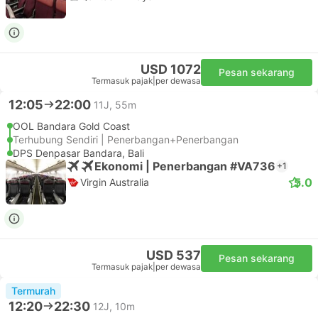
USD 1072
Pesan sekarang
Termasuk pajak
|
per dewasa
12:05
22:00
11J, 55m
OOL Bandara Gold Coast
Terhubung Sendiri | Penerbangan+Penerbangan
DPS Denpasar Bandara, Bali
Ekonomi | Penerbangan #VA736
+1
5.0
Virgin Australia
USD 537
Pesan sekarang
Termasuk pajak
|
per dewasa
Termurah
12:20
22:30
12J, 10m