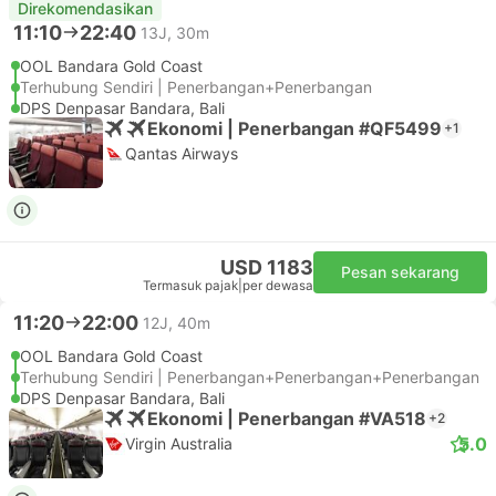
Direkomendasikan
11:10
22:40
13J, 30m
OOL Bandara Gold Coast
Terhubung Sendiri | Penerbangan+Penerbangan
DPS Denpasar Bandara, Bali
Ekonomi | Penerbangan #QF5499
+1
Qantas Airways
USD 1183
Pesan sekarang
Termasuk pajak
|
per dewasa
11:20
22:00
12J, 40m
OOL Bandara Gold Coast
Terhubung Sendiri | Penerbangan+Penerbangan+Penerbangan
DPS Denpasar Bandara, Bali
Ekonomi | Penerbangan #VA518
+2
5.0
Virgin Australia