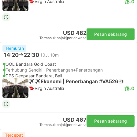
5.0
Virgin Australia
USD 482
Pesan sekarang
Termasuk pajak
|
per dewasa
Termurah
14:20
22:30
10J, 10m
OOL Bandara Gold Coast
Terhubung Sendiri | Penerbangan+Penerbangan
DPS Denpasar Bandara, Bali
Ekonomi | Penerbangan #VA526
+1
5.0
Virgin Australia
USD 467
Pesan sekarang
Termasuk pajak
|
per dewasa
Tercepat