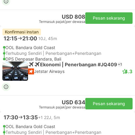
USD 808
Pesan sekarang
Termasuk pajak
|
per dewasa
Konfirmasi instan
12:15
21:00
10J, 45m
OOL Bandara Gold Coast
Terhubung Sendiri | Penerbangan+Penerbangan
DPS Denpasar Bandara, Bali
Ekonomi | Penerbangan #JQ409
+1
4.3
Jetstar Airways
USD 634
Pesan sekarang
Termasuk pajak
|
per dewasa
17:30
13:35
+1
22J, 5m
OOL Bandara Gold Coast
Terhubung Sendiri | Penerbangan+Penerbangan