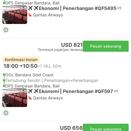
DPS Denpasar Bandara, Bali
Ekonomi | Penerbangan #QF5495
+1
Qantas Airways
USD 821
Pesan sekarang
Termasuk pajak
|
per dewasa
Konfirmasi instan
18:00
10:50
+1
18J, 50m
OOL Bandara Gold Coast
Terhubung Sendiri | Penerbangan+Penerbangan
DPS Denpasar Bandara, Bali
Ekonomi | Penerbangan #QF597
+1
Qantas Airways
USD 656
Pesan sekarang