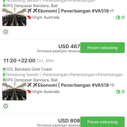
Terhubung Sendiri | Penerbangan+Penerbangan
DPS Denpasar Bandara, Bali
Ekonomi | Penerbangan #VA518
+1
5.0
Virgin Australia
USD 467
Pesan sekarang
Termasuk pajak
|
per dewasa
11:20
22:00
12J, 40m
OOL Bandara Gold Coast
Terhubung Sendiri | Penerbangan+Penerbangan+Penerbangan
DPS Denpasar Bandara, Bali
Ekonomi | Penerbangan #VA518
+2
5.0
Virgin Australia
USD 808
Pesan sekarang
Termasuk pajak
|
per dewasa