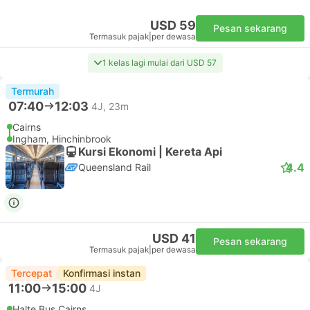
USD 59
Pesan sekarang
Termasuk pajak
|
per dewasa
1 kelas lagi mulai dari USD 57
Termurah
07:40
12:03
4J, 23m
Cairns
Ingham, Hinchinbrook
Kursi Ekonomi | Kereta Api
4.4
Queensland Rail
USD 41
Pesan sekarang
Termasuk pajak
|
per dewasa
Tercepat
Konfirmasi instan
11:00
15:00
4J
Halte Bus Cairns