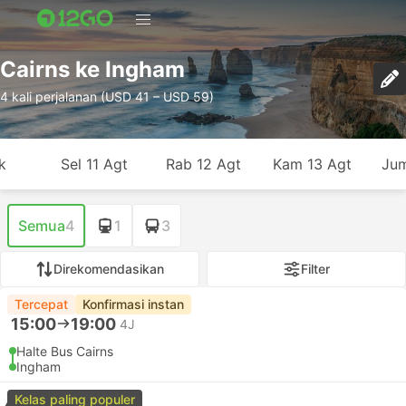
Cairns ke Ingham
4 kali perjalanan (USD 41 – USD 59)
k
Sel 11 Agt
Rab 12 Agt
Kam 13 Agt
Jum
Semua
4
1
3
Direkomendasikan
Filter
Tercepat
Konfirmasi instan
15:00
19:00
4J
Halte Bus Cairns
Ingham
Kelas paling populer