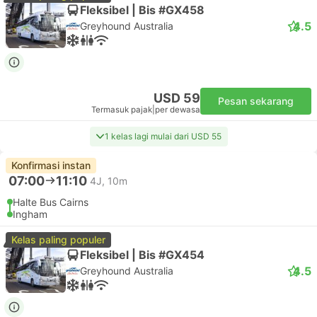
Fleksibel | Bis #GX458
4.5
Greyhound Australia
USD 59
Pesan sekarang
Termasuk pajak
|
per dewasa
1 kelas lagi mulai dari USD 55
Konfirmasi instan
07:00
11:10
4J, 10m
Halte Bus Cairns
Ingham
Kelas paling populer
Fleksibel | Bis #GX454
4.5
Greyhound Australia