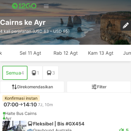
Cairns ke Ayr
4 kali perjalanan (USD 63 – USD 95)
k
Sel 11 Agt
Rab 12 Agt
Kam 13 Agt
Jum
Semua
4
1
3
Direkomendasikan
Filter
Konfirmasi instan
07:00
14:10
7J, 10m
Halte Bus Cairns
Ayr
Fleksibel | Bis #GX454
4.5
Greyhound Australia