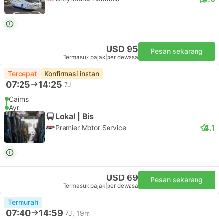
USD 95
Pesan sekarang
Termasuk pajak
|
per dewasa
Tercepat
Konfirmasi instan
07:25
14:25
7J
Cairns
Ayr
Lokal | Bis
4.1
Premier Motor Service
USD 69
Pesan sekarang
Termasuk pajak
|
per dewasa
Termurah
07:40
14:59
7J, 19m