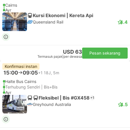
Cairns
Ayr
Kursi Ekonomi | Kereta Api
4.4
Queensland Rail
USD 63
Pesan sekarang
Termasuk pajak
|
per dewasa
Konfirmasi instan
15:00
09:05
+1
18J, 5m
Halte Bus Cairns
Terhubung Sendiri | Bis+Bis
Ayr
Fleksibel | Bis #GX458
+1
4.5
Greyhound Australia