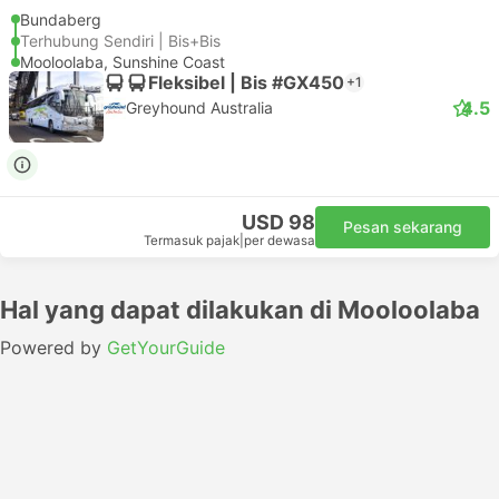
Bundaberg
Terhubung Sendiri | Bis+Bis
Mooloolaba, Sunshine Coast
Fleksibel | Bis #GX450
+1
4.5
Greyhound Australia
USD 98
Pesan sekarang
Termasuk pajak
|
per dewasa
Hal yang dapat dilakukan di Mooloolaba
Powered by
GetYourGuide