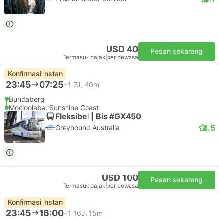
USD 40
Pesan sekarang
Termasuk pajak
|
per dewasa
Konfirmasi instan
23:45
07:25
+1
7J, 40m
Bundaberg
Mooloolaba, Sunshine Coast
Fleksibel | Bis #GX450
4.5
Greyhound Australia
USD 100
Pesan sekarang
Termasuk pajak
|
per dewasa
Konfirmasi instan
23:45
16:00
+1
16J, 15m