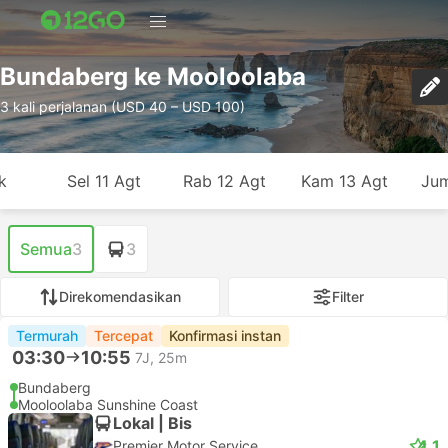
Bundaberg ke Mooloolaba
3 kali perjalanan (USD 40 – USD 100)
k
Sel 11 Agt
Rab 12 Agt
Kam 13 Agt
Jum
Semua
3
3
Direkomendasikan
Filter
Termurah
Tercepat
Konfirmasi instan
03:30
10:55
7J, 25m
Bundaberg
Mooloolaba Sunshine Coast
Lokal | Bis
4.1
Premier Motor Service