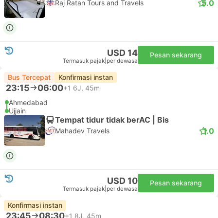
5.0
Raj Ratan Tours and Travels
USD 14
Pesan sekarang
Termasuk pajak
|
per dewasa
Bus Tercepat
Konfirmasi instan
23:15
06:00
+1
6J, 45m
Ahmedabad
Ujjain
Tempat tidur tidak berAC | Bis
1.0
Mahadev Travels
USD 10
Pesan sekarang
Termasuk pajak
|
per dewasa
Konfirmasi instan
23:45
08:30
+1
8J, 45m