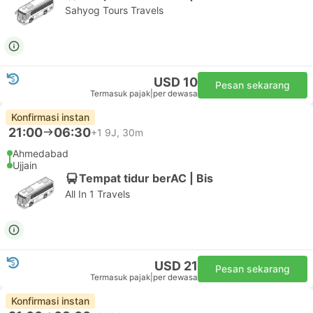
Sahyog Tours Travels
USD 10
Pesan sekarang
Termasuk pajak
|
per dewasa
Konfirmasi instan
21:00
06:30
+1
9J, 30m
Ahmedabad
Ujjain
Tempat tidur berAC | Bis
All In 1 Travels
USD 21
Pesan sekarang
Termasuk pajak
|
per dewasa
Konfirmasi instan