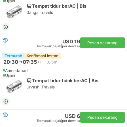
Ujjain
Tempat tidur berAC | Bis
Ganga Travels
USD 19
Pesan sekarang
Termasuk pajak
|
per dewasa
Termurah
Konfirmasi instan
20:30
07:35
+1
11J, 5m
Ahmedabad
Ujjain
Tempat tidur tidak berAC | Bis
Urvashi Travels
USD 6
Pesan sekarang
Termasuk pajak
|
per dewasa