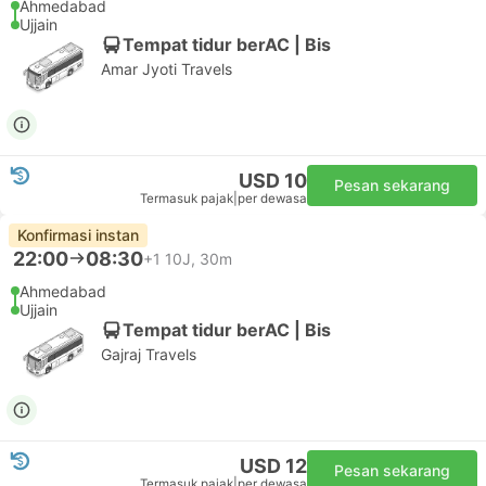
Ahmedabad
Ujjain
Tempat tidur berAC | Bis
Amar Jyoti Travels
USD 10
Pesan sekarang
Termasuk pajak
|
per dewasa
Konfirmasi instan
22:00
08:30
+1
10J, 30m
Ahmedabad
Ujjain
Tempat tidur berAC | Bis
Gajraj Travels
USD 12
Pesan sekarang
Termasuk pajak
|
per dewasa