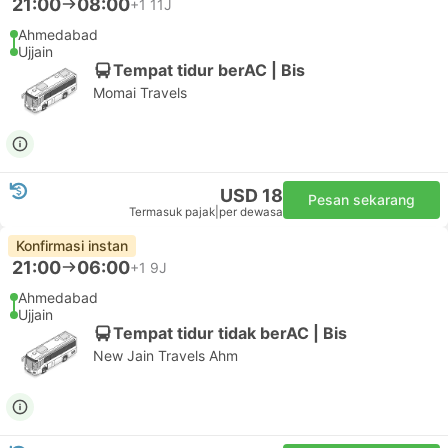
21:00
08:00
+1
11J
Ahmedabad
Ujjain
Tempat tidur berAC | Bis
Momai Travels
USD 18
Pesan sekarang
Termasuk pajak
|
per dewasa
Konfirmasi instan
21:00
06:00
+1
9J
Ahmedabad
Ujjain
Tempat tidur tidak berAC | Bis
New Jain Travels Ahm