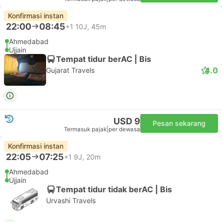
Konfirmasi instan
22:00
08:45
+1
10J, 45m
Ahmedabad
Ujjain
Tempat tidur berAC | Bis
4.0
Gujarat Travels
USD 9
Pesan sekarang
Termasuk pajak
|
per dewasa
Konfirmasi instan
22:05
07:25
+1
9J, 20m
Ahmedabad
Ujjain
Tempat tidur tidak berAC | Bis
Urvashi Travels