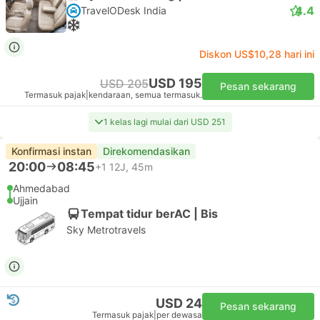
4.4
TravelODesk India
Diskon US$10,28 hari ini
USD 195
USD 205
Pesan sekarang
Termasuk pajak
|
kendaraan, semua termasuk.
1 kelas lagi mulai dari USD 251
Konfirmasi instan
Direkomendasikan
20:00
08:45
+1
12J, 45m
Ahmedabad
Ujjain
Tempat tidur berAC | Bis
Sky Metrotravels
USD 24
Pesan sekarang
Termasuk pajak
|
per dewasa