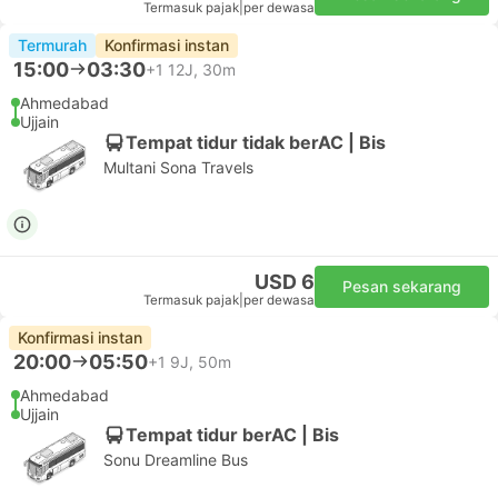
Termasuk pajak
|
per dewasa
Termurah
Konfirmasi instan
15:00
03:30
+1
12J, 30m
Ahmedabad
Ujjain
Tempat tidur tidak berAC | Bis
Multani Sona Travels
USD 6
Pesan sekarang
Termasuk pajak
|
per dewasa
Konfirmasi instan
20:00
05:50
+1
9J, 50m
Ahmedabad
Ujjain
Tempat tidur berAC | Bis
Sonu Dreamline Bus