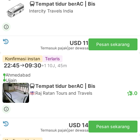
Tempat tidur berAC | Bis
Intercity Travels India
USD 11
Pesan sekarang
Termasuk pajak
|
per dewasa
Konfirmasi instan
Terlaris
22:45
09:30
+1
10J, 45m
Ahmedabad
Ujjain
Tempat tidur berAC | Bis
5.0
Raj Ratan Tours and Travels
USD 14
Pesan sekarang
Termasuk pajak
|
per dewasa