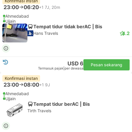
Konfirmasi instan
23:00
06:20
+1
7J, 20m
Ahmedabad
Ujjain
Tempat tidur tidak berAC | Bis
4.2
Hans Travels
USD 6
Pesan sekarang
Termasuk pajak
|
per dewasa
Konfirmasi instan
23:00
08:00
+1
9J
Ahmedabad
Ujjain
Tempat tidur berAC | Bis
Tirth Travels