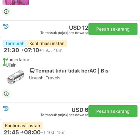
USD 12
Pesan sekarang
Termasuk pajak
|
per dewasa
Termurah
Konfirmasi instan
21:30
07:10
+1
9J, 40m
Ahmedabad
Ujjain
Tempat tidur tidak berAC | Bis
Urvashi Travels
USD 6
Pesan sekarang
Termasuk pajak
|
per dewasa
Konfirmasi instan
21:45
08:00
+1
10J, 15m