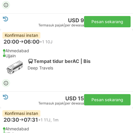
USD 9
Pesan sekarang
Termasuk pajak
|
per dewasa
Konfirmasi instan
20:00
06:00
+1
10J
Ahmedabad
Ujjain
Tempat tidur berAC | Bis
Deep Travels
USD 15
Pesan sekarang
Termasuk pajak
|
per dewasa
Konfirmasi instan
20:30
07:31
+1
11J, 1m
Ahmedabad