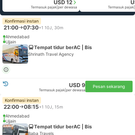
USD 12
U
Termasuk pajak
|
per dewasa
Termasuk pajak
|
Konfirmasi instan
21:00
07:30
+1
10J, 30m
Ahmedabad
Ujjain
Tempat tidur berAC | Bis
Shrinath Travel Agency
USD 9
Pesan sekarang
Termasuk pajak
|
per dewasa
Konfirmasi instan
22:00
08:15
+1
10J, 15m
Ahmedabad
Ujjain
Tempat tidur berAC | Bis
Baba Travels