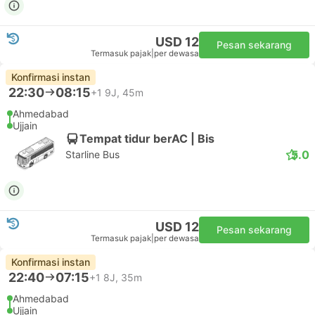
USD 12
Pesan sekarang
Termasuk pajak
|
per dewasa
Konfirmasi instan
22:30
08:15
+1
9J, 45m
Ahmedabad
Ujjain
Tempat tidur berAC | Bis
5.0
Starline Bus
USD 12
Pesan sekarang
Termasuk pajak
|
per dewasa
Konfirmasi instan
22:40
07:15
+1
8J, 35m
Ahmedabad
Ujjain