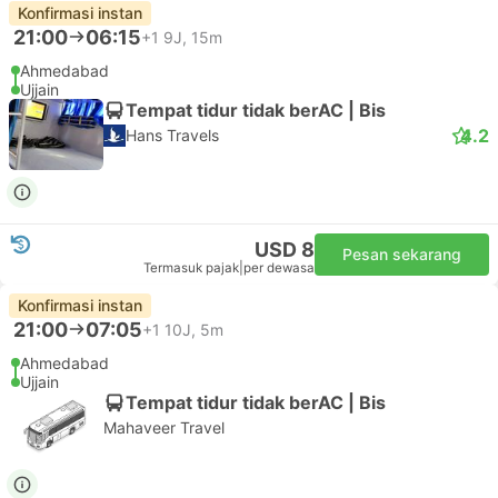
Konfirmasi instan
21:00
06:15
+1
9J, 15m
Ahmedabad
Ujjain
Tempat tidur tidak berAC | Bis
4.2
Hans Travels
USD 8
Pesan sekarang
Termasuk pajak
|
per dewasa
Konfirmasi instan
21:00
07:05
+1
10J, 5m
Ahmedabad
Ujjain
Tempat tidur tidak berAC | Bis
Mahaveer Travel