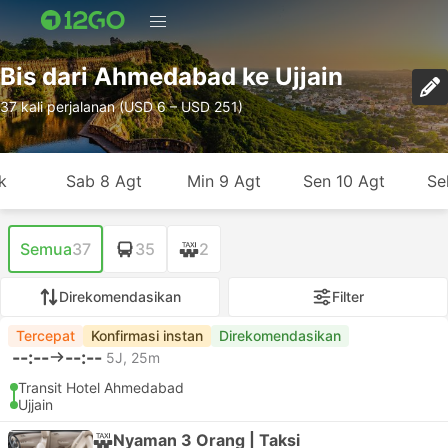
Bis dari Ahmedabad ke Ujjain
37 kali perjalanan (USD 6 – USD 251)
k
Sab 8 Agt
Min 9 Agt
Sen 10 Agt
Se
Semua
37
35
2
Direkomendasikan
Filter
Tercepat
Konfirmasi instan
Direkomendasikan
--:--
--:--
5J, 25m
Transit Hotel Ahmedabad
Ujjain
Nyaman 3 Orang | Taksi