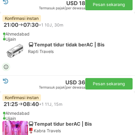
USD 18
Pesan sekarang
Termasuk pajak
|
per dewasa
Konfirmasi instan
21:00
07:30
+1
10J, 30m
Ahmedabad
Ujjain
Tempat tidur tidak berAC | Bis
Rapti Travels
USD 36
Pesan sekarang
Termasuk pajak
|
per dewasa
Konfirmasi instan
21:25
08:40
+1
11J, 15m
Ahmedabad
Ujjain
Tempat tidur berAC | Bis
Kabra Travels