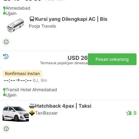
Ahmedabad
Ujjain
Kursi yang Dilengkapi AC | Bis
Pooja Travels
USD 26
Pesan sekarang
Termasuk pajak
|
per dewasa
Konfirmasi instan
--:--
--:--
6J, 9m
Transit Hotel Ahmedabad
Ujjain
Hatchback 4pax | Taksi
4.5
TaxiBazaar