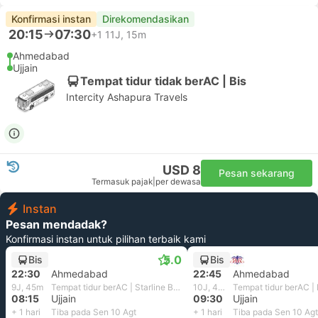
Konfirmasi instan
Direkomendasikan
20:15
07:30
+1
11J, 15m
Ahmedabad
Ujjain
Tempat tidur tidak berAC | Bis
Intercity Ashapura Travels
USD 8
Pesan sekarang
Termasuk pajak
|
per dewasa
Instan
Pesan mendadak?
Konfirmasi instan untuk pilihan terbaik kami
5.0
Bis
Bis
22:30
Ahmedabad
22:45
Ahmedabad
9J, 45m
Tempat tidur berAC | Starline Bus
10J, 45m
08:15
Ujjain
09:30
Ujjain
+ 1 hari
Tiba pada Sen 10 Agt
+ 1 hari
Tiba pada Sen 10 Agt