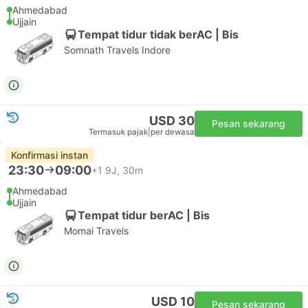
Ahmedabad
Ujjain
Tempat tidur tidak berAC | Bis
Somnath Travels Indore
USD 30
Pesan sekarang
Termasuk pajak
|
per dewasa
Konfirmasi instan
23:30
09:00
+1
9J, 30m
Ahmedabad
Ujjain
Tempat tidur berAC | Bis
Momai Travels
USD 10
Pesan sekarang