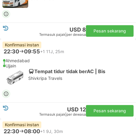
USD 8
Pesan sekarang
Termasuk pajak
|
per dewasa
Konfirmasi instan
22:30
09:55
+1
11J, 25m
Ahmedabad
Ujjain
Tempat tidur tidak berAC | Bis
Shivkripa Travels
USD 12
Pesan sekarang
Termasuk pajak
|
per dewasa
Konfirmasi instan
22:30
08:00
+1
9J, 30m