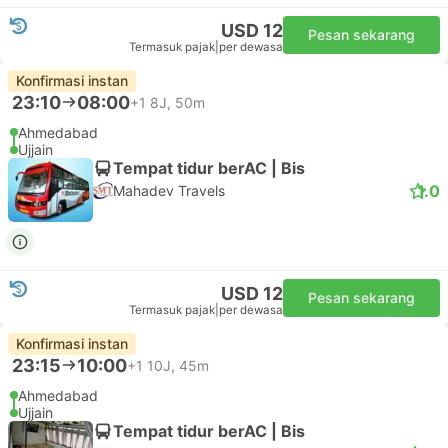
USD 12
Pesan sekarang
Termasuk pajak
|
per dewasa
Konfirmasi instan
23:10
08:00
+1
8J, 50m
Ahmedabad
Ujjain
Tempat tidur berAC | Bis
1.0
Mahadev Travels
USD 12
Pesan sekarang
Termasuk pajak
|
per dewasa
Konfirmasi instan
23:15
10:00
+1
10J, 45m
Ahmedabad
Ujjain
Tempat tidur berAC | Bis