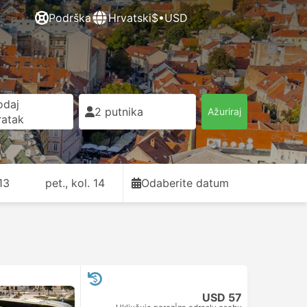
Podrška
Hrvatski
$•USD
odaj
2 putnika
Ažuriraj
ratak
 13
pet., kol. 14
Odaberite datum
USD 57