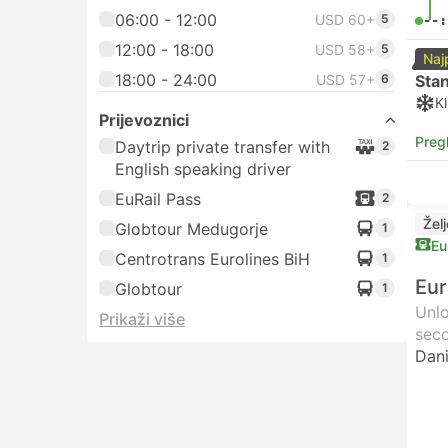
06:00 - 12:00
USD 60+
5
--:
12:00 - 18:00
USD 58+
5
Naj
18:00 - 24:00
USD 57+
6
Sta
Kl
Prijevoznici
Preg
Daytrip private transfer with
2
English speaking driver
EuRail Pass
2
Žel
Globtour Medugorje
1
Eu
Centrotrans Eurolines BiH
1
Eur
Globtour
1
Unlo
Prikaži više
seco
Dani