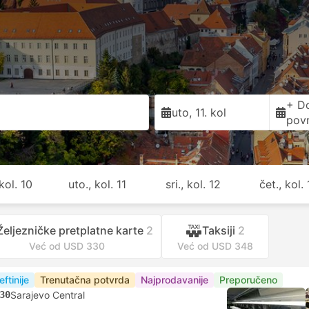
+ D
uto, 11. kol
pov
kol. 10
uto., kol. 11
sri., kol. 12
čet., kol.
Željezničke pretplatne karte
2
Taksiji
2
Već od USD 330
Već od USD 348
eftinije
Trenutačna potvrda
Najprodavanije
Preporučeno
30
Sarajevo Central