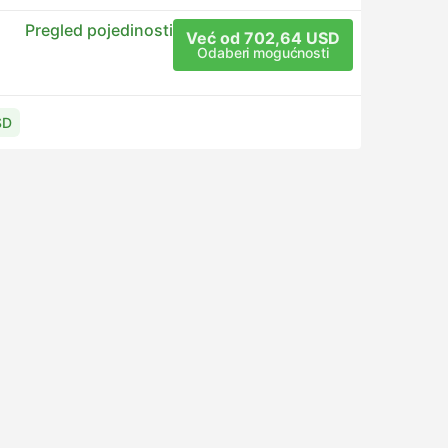
Pregled pojedinosti
Već od 702,64 USD
Odaberi mogućnosti
SD