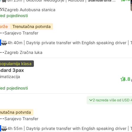
55
Zagreb Autobusna stanica
led pojedinosti
brže
Trenutačna potvrda
--
Sarajevo Transfer
4h 40m
| Daytrip private transfer with English speaking driver
|
--
Zagreb Zračna luka
popularnija klasa
ndard 3pax
imatizacija
4.8
led pojedinosti
2 razreda više od USD 
nutačna potvrda
--
Sarajevo Transfer
4h 55m
| Daytrip private transfer with English speaking driver
|