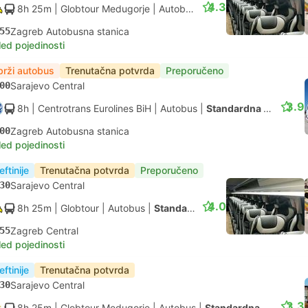
4.3
8h 25m
| Globtour Medugorje
|
Autobus
|
Standardna s klimom
55
Zagreb Autobusna stanica
led pojedinosti
brži autobus
Trenutačna potvrda
Preporučeno
00
Sarajevo Central
3.9
8h
| Centrotrans Eurolines BiH
|
Autobus
|
Standardna s klimom
00
Zagreb Autobusna stanica
led pojedinosti
eftinije
Trenutačna potvrda
Preporučeno
30
Sarajevo Central
4.0
8h 25m
| Globtour
|
Autobus
|
Standardna s klimom
55
Zagreb Central
led pojedinosti
eftinije
Trenutačna potvrda
30
Sarajevo Central
3.3
8h 25m
| Globtour Medugorje
|
Autobus
|
Standardna s klimom