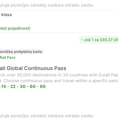
učuje porez
|
po odrasloj osobi
za odraslu osobu
 klasa
led pojedinosti
Još 1 za 330,37 U
jeznička pretplatna karta
Rail Pass
ail Global Continuous Pass
ck over 30,000 destinations in 33 countries with Eurail Pass
s. Choose continuous pass and travel within a specific peri
:
15 - 22 - 30 - 60 - 90
učuje porez
|
po odrasloj osobi
za odraslu osobu