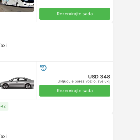
Rezervirajte sada
Taxi
USD 348
Uključuje porez
|
vozilo, sve uklj
Rezervirajte sada
442
Taxi