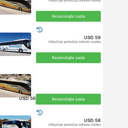
Uključuje porez
|
za odraslu osobu
Rezervirajte sada
USD 59
Uključuje porez
|
za odraslu osobu
Rezervirajte sada
USD 56
Rezervirajte sada
Uključuje porez
|
za odraslu osobu
USD 58
Uključuje porez
|
za odraslu osobu