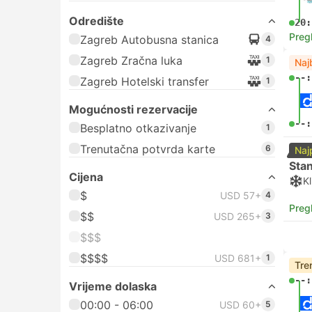
Odredište
20:
Preg
Zagreb Autobusna stanica
4
Zagreb Zračna luka
1
Naj
--:
Zagreb Hotelski transfer
1
Mogućnosti rezervacije
--:
Besplatno otkazivanje
1
Trenutačna potvrda karte
6
Naj
Sta
Cijena
Kl
$
USD 57+
4
Preg
$$
USD 265+
3
$$$
$$$$
USD 681+
1
Tre
--:
Vrijeme dolaska
00:00 - 06:00
USD 60+
5