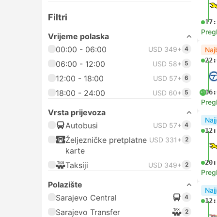
Filtri
17:
Preg
Vrijeme polaska
00:00 - 06:00
USD 349+
4
Naj
22:
06:00 - 12:00
USD 58+
5
12:00 - 18:00
USD 57+
6
18:00 - 24:00
06:
USD 60+
5
+1
Preg
Vrsta prijevoza
Najj
Autobusi
USD 57+
4
12:
Željezničke pretplatne
USD 331+
2
karte
20:
Taksiji
USD 349+
2
Preg
Polazište
Najj
Sarajevo Central
4
12:
Sarajevo Transfer
2