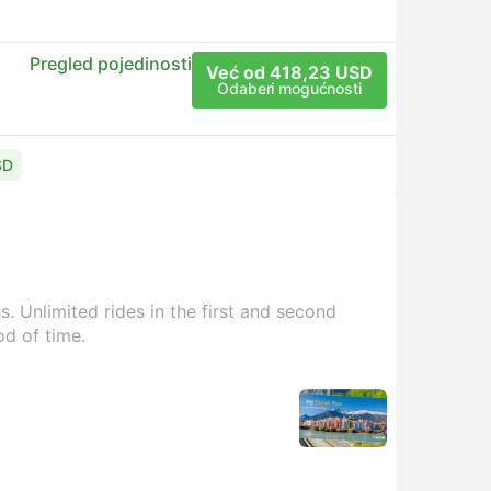
Pregled pojedinosti
Već od 418,23 USD
Odaberi mogućnosti
SD
. Unlimited rides in the first and second
od of time.