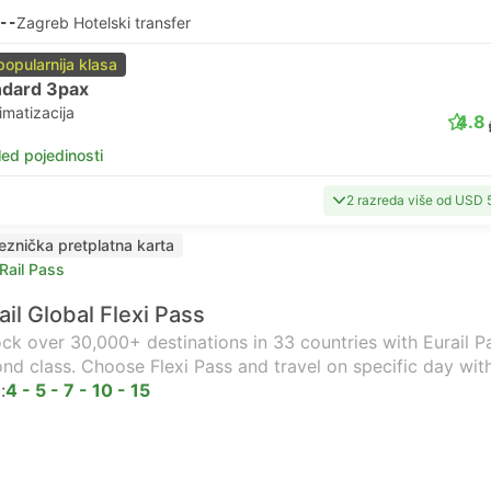
--
Zagreb Hotelski transfer
popularnija klasa
ndard 3pax
imatizacija
4.8
led pojedinosti
2 razreda više od USD 
jeznička pretplatna karta
Rail Pass
ail Global Flexi Pass
ck over 30,000+ destinations in 33 countries with Eurail Pas
nd class. Choose Flexi Pass and travel on specific day wit
:
4 - 5 - 7 - 10 - 15