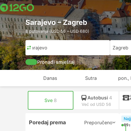
Sarajevo – Zagreb
8 putovanja (USD 56 – USD 680)
Sarajevo
Zagreb
Pronađi smještaj
Danas
Sutra
pon., 
Autobusi
4
Sve
8
Već od USD 56
Najj
Poredaj prema
Preporučeno
09: