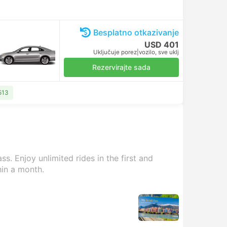
Besplatno otkazivanje
USD 401
Uključuje porez
|
vozilo, sve uklj
Rezervirajte sada
513
s. Enjoy unlimited rides in the first and
hin a month.