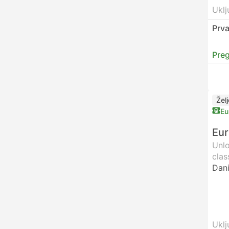
Uklj
Prva
Preg
Žel
Eu
Eur
Unlo
clas
Dani
Uklj