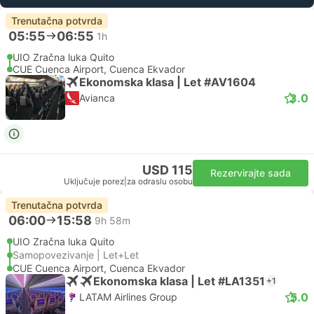
Trenutačna potvrda
05:55
06:55
1h
UIO Zračna luka Quito
CUE Cuenca Airport, Cuenca Ekvador
Ekonomska klasa | Let #AV1604
3.0
Avianca
USD 115
Rezervirajte sada
Uključuje porez
|
za odraslu osobu
Trenutačna potvrda
06:00
15:58
9h 58m
UIO Zračna luka Quito
Samopovezivanje | Let+Let
CUE Cuenca Airport, Cuenca Ekvador
Ekonomska klasa | Let #LA1351
+1
5.0
LATAM Airlines Group