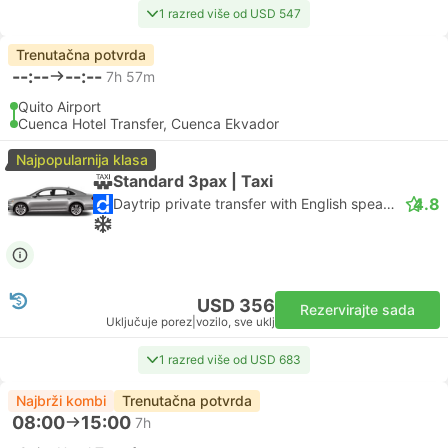
1 razred više od USD 547
Trenutačna potvrda
--:--
--:--
7h 57m
Quito Airport
Cuenca Hotel Transfer, Cuenca Ekvador
Najpopularnija klasa
Standard 3pax | Taxi
4.8
Daytrip private transfer with English speaking driver
USD 356
Rezervirajte sada
Uključuje porez
|
vozilo, sve uklj
1 razred više od USD 683
Najbrži kombi
Trenutačna potvrda
08:00
15:00
7h