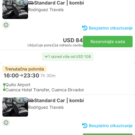
Standard Car | kombi
Rodriguez Travels
Besplatno otkazivanje
USD 84
Rezervirajte sada
Uključuje porez
|
za odraslu osobu
1 razred više od USD 108
Trenutačna potvrda
16:00
23:30
7h 30m
Quito Airport
Cuenca Hotel Transfer, Cuenca Ekvador
Standard Car | kombi
Rodriguez Travels
Besplatno otkazivanje