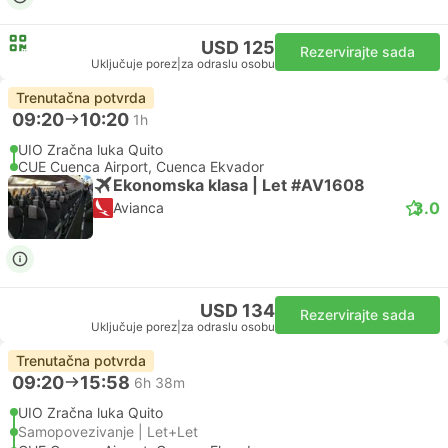
USD 125
Rezervirajte sada
Uključuje porez
|
za odraslu osobu
Trenutačna potvrda
09:20
10:20
1h
UIO Zračna luka Quito
CUE Cuenca Airport, Cuenca Ekvador
Ekonomska klasa | Let #AV1608
3.0
Avianca
USD 134
Rezervirajte sada
Uključuje porez
|
za odraslu osobu
Trenutačna potvrda
09:20
15:58
6h 38m
UIO Zračna luka Quito
Samopovezivanje | Let+Let