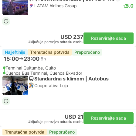
5.0
LATAM Airlines Group
USD 237
Rezervirajte sada
Uključuje porez
|
za odraslu osobu
Najjeftinije
Trenutačna potvrda
Preporučeno
15:00
23:00
8h
Terminal Quitumbe, Quito
Cuenca Bus Terminal, Cuenca Ekvador
Standardna s klimom | Autobus
Cooperativa Loja
USD 21
Rezervirajte sada
Uključuje porez
|
za odraslu osobu
Trenutačna potvrda
Preporučeno