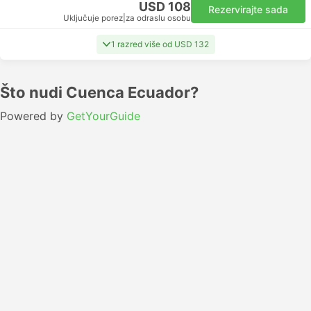
USD 108
Rezervirajte sada
Uključuje porez
|
za odraslu osobu
1 razred više od USD 132
Što nudi Cuenca Ecuador?
Powered by
GetYourGuide