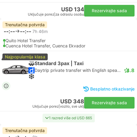
USD 134
Rezervirajte sada
Uključuje porez
|
za odraslu osobu
Trenutačna potvrda
--:--
--:--
7h 46m
Quito Hotel Transfer
Cuenca Hotel Transfer, Cuenca Ekvador
Najpopularnija klasa
Standard 3pax | Taxi
4.8
Daytrip private transfer with English speaking driver
Besplatno otkazivanje
USD 348
Rezervirajte sada
Uključuje porez
|
vozilo, sve uklj
1 razred više od USD 665
Trenutačna potvrda