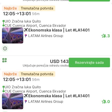
Najbrže
Trenutačna potvrda
12:05
13:01
56m
UIO Zračna luka Quito
CUE Cuenca Airport, Cuenca Ekvador
Ekonomska klasa | Let #LA1401
4.3
LATAM Airlines Group
USD 143
Rezervirajte sada
Uključuje porez
|
za odraslu osobu
Najbrže
Trenutačna potvrda
12:05
13:01
56m
UIO Zračna luka Quito
CUE Cuenca Airport, Cuenca Ekvador
Ekonomska klasa | Let #LA1401
5.0
LATAM Airlines Group