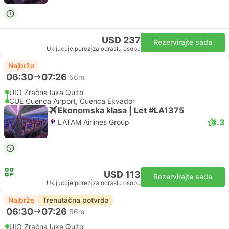
USD 237
Rezervirajte sada
Uključuje porez
|
za odraslu osobu
Najbrže
06:30
07:26
56m
UIO Zračna luka Quito
CUE Cuenca Airport, Cuenca Ekvador
Ekonomska klasa | Let #LA1375
4.3
LATAM Airlines Group
USD 113
Rezervirajte sada
Uključuje porez
|
za odraslu osobu
Najbrže
Trenutačna potvrda
06:30
07:26
56m
UIO Zračna luka Quito