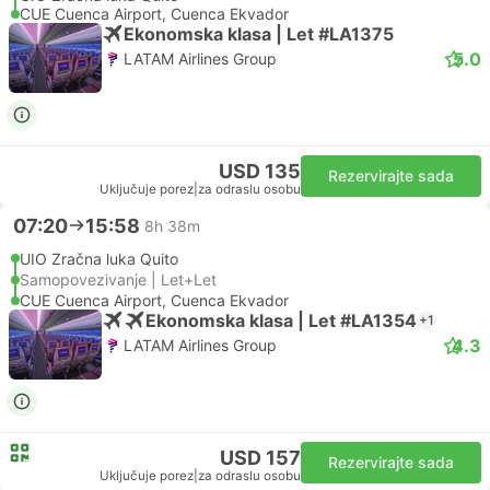
CUE Cuenca Airport, Cuenca Ekvador
Ekonomska klasa | Let #LA1375
5.0
LATAM Airlines Group
USD 135
Rezervirajte sada
Uključuje porez
|
za odraslu osobu
07:20
15:58
8h 38m
UIO Zračna luka Quito
Samopovezivanje | Let+Let
CUE Cuenca Airport, Cuenca Ekvador
Ekonomska klasa | Let #LA1354
+1
4.3
LATAM Airlines Group
USD 157
Rezervirajte sada
Uključuje porez
|
za odraslu osobu