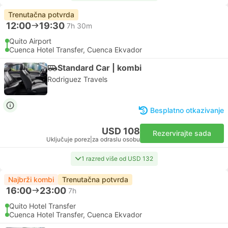
Trenutačna potvrda
12:00
19:30
7h 30m
Quito Airport
Cuenca Hotel Transfer, Cuenca Ekvador
Standard Car | kombi
Rodriguez Travels
Besplatno otkazivanje
USD 108
Rezervirajte sada
Uključuje porez
|
za odraslu osobu
1 razred više od USD 132
Najbrži kombi
Trenutačna potvrda
16:00
23:00
7h
Quito Hotel Transfer
Cuenca Hotel Transfer, Cuenca Ekvador