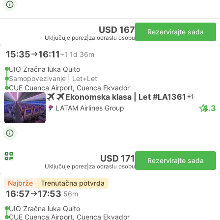
USD 167
Rezervirajte sada
Uključuje porez
|
za odraslu osobu
15:35
16:11
+1
1d 36m
UIO Zračna luka Quito
Samopovezivanje | Let+Let
CUE Cuenca Airport, Cuenca Ekvador
Ekonomska klasa | Let #LA1361
+1
4.3
LATAM Airlines Group
USD 171
Rezervirajte sada
Uključuje porez
|
za odraslu osobu
Najbrže
Trenutačna potvrda
16:57
17:53
56m
UIO Zračna luka Quito
CUE Cuenca Airport, Cuenca Ekvador