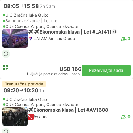
08:05
15:58
7h 53m
UIO Zračna luka Quito
Samopovezivanje | Let+Let
CUE Cuenca Airport, Cuenca Ekvador
Ekonomska klasa | Let #LA1411
+1
4.3
LATAM Airlines Group
USD 166
Rezervirajte sada
Uključuje porez
|
za odraslu osobu
Trenutačna potvrda
09:20
10:20
1h
UIO Zračna luka Quito
CUE Cuenca Airport, Cuenca Ekvador
Ekonomska klasa | Let #AV1608
3.0
Avianca