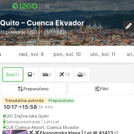
Quito – Cuenca Ekvador
31 putovanje (USD 21 – USD 683)
a
ned., kol. 9
pon., kol. 10
uto., kol. 11
sri
Sve
31
1
6
19
5
Preporučeno
Filtri
Trenutačna potvrda
Preporučeno
10:17
15:58
5h 41m
UIO Zračna luka Quito
Samopovezivanje | Let+Let
CUE Cuenca Airport, Cuenca Ekvador
Ekonomska klasa | Let #LA1413
+1