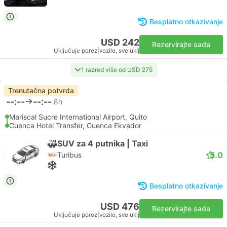
Besplatno otkazivanje
USD 242
Rezervirajte sada
Uključuje porez
|
vozilo, sve uklj
1 razred više od USD 275
Trenutačna potvrda
--:--
--:--
8h
Mariscal Sucre International Airport, Quito
Cuenca Hotel Transfer, Cuenca Ekvador
SUV za 4 putnika | Taxi
5.0
Turibus
Besplatno otkazivanje
USD 476
Rezervirajte sada
Uključuje porez
|
vozilo, sve uklj