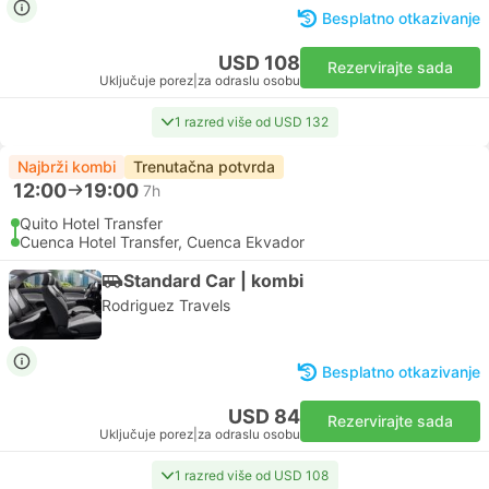
Besplatno otkazivanje
USD 108
Rezervirajte sada
Uključuje porez
|
za odraslu osobu
1 razred više od USD 132
Najbrži kombi
Trenutačna potvrda
12:00
19:00
7h
Quito Hotel Transfer
Cuenca Hotel Transfer, Cuenca Ekvador
Standard Car | kombi
Rodriguez Travels
Besplatno otkazivanje
USD 84
Rezervirajte sada
Uključuje porez
|
za odraslu osobu
1 razred više od USD 108