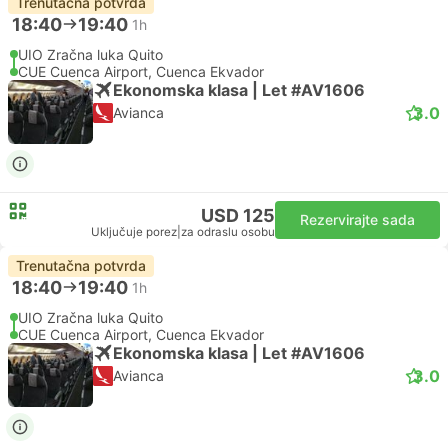
Trenutačna potvrda
18:40
19:40
1h
UIO Zračna luka Quito
CUE Cuenca Airport, Cuenca Ekvador
Ekonomska klasa | Let #AV1606
3.0
Avianca
USD 125
Rezervirajte sada
Uključuje porez
|
za odraslu osobu
Trenutačna potvrda
18:40
19:40
1h
UIO Zračna luka Quito
CUE Cuenca Airport, Cuenca Ekvador
Ekonomska klasa | Let #AV1606
3.0
Avianca