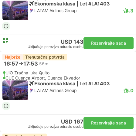
Ekonomska klasa | Let #LA1403
4.3
LATAM Airlines Group
USD 143
Rezervirajte sada
Uključuje porez
|
za odraslu osobu
Najbrže
Trenutačna potvrda
16:57
17:53
56m
UIO Zračna luka Quito
CUE Cuenca Airport, Cuenca Ekvador
Ekonomska klasa | Let #LA1403
5.0
LATAM Airlines Group
USD 167
Rezervirajte sada
Uključuje porez
|
za odraslu osobu