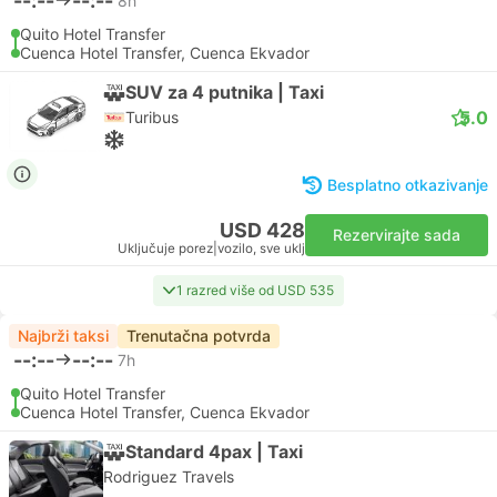
--:--
--:--
8h
Quito Hotel Transfer
Cuenca Hotel Transfer, Cuenca Ekvador
SUV za 4 putnika | Taxi
5.0
Turibus
Besplatno otkazivanje
USD 428
Rezervirajte sada
Uključuje porez
|
vozilo, sve uklj
1 razred više od USD 535
Najbrži taksi
Trenutačna potvrda
--:--
--:--
7h
Quito Hotel Transfer
Cuenca Hotel Transfer, Cuenca Ekvador
Standard 4pax | Taxi
Rodriguez Travels