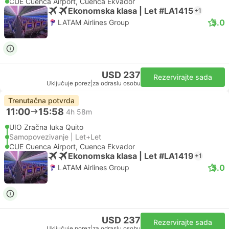
CUE Cuenca Airport, Cuenca Ekvador
Ekonomska klasa | Let #LA1415
+1
5.0
LATAM Airlines Group
USD 237
Rezervirajte sada
Uključuje porez
|
za odraslu osobu
Trenutačna potvrda
11:00
15:58
4h 58m
UIO Zračna luka Quito
Samopovezivanje | Let+Let
CUE Cuenca Airport, Cuenca Ekvador
Ekonomska klasa | Let #LA1419
+1
5.0
LATAM Airlines Group
USD 237
Rezervirajte sada
Uključuje porez
|
za odraslu osobu