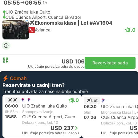
05:55
06:55
1h
UIO Zračna luka Quito
CUE Cuenca Airport, Cuenca Ekvador
Ekonomska klasa | Let #AV1604
3.0
Avianca
USD 106
Rezervirajte sada
Uključuje porez
|
za odraslu osobu
Odmah
Rezervirate u zadnji tren?
Trenutna potvrda za naše najbolje odabire
5.0
Let
06:00
UIO Zračna luka Quito
06:30
UIO Zračna luka Q
9h 58m
Samopovezivanje
56m
15:58
CUE Cuenca Airport, Cuenca Ekvador
07:26
Dolazak pon., kol. 10
Dolazak pon., kol. 10
USD 237
US
Uključuje porez
|
za odraslu osobu
Uključuje porez
|
za od