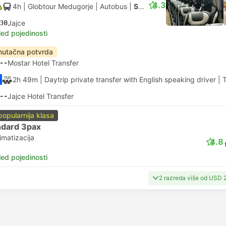
4.3
4h
| Globtour Medugorje
|
Autobus
|
Standardna s klimom
30
Jajce
led pojedinosti
nutačna potvrda
--
Mostar Hotel Transfer
2h 49m
| Daytrip private transfer with English speaking driver
|
T
--
Jajce Hotel Transfer
popularnija klasa
ndard 3pax
imatizacija
4.8
led pojedinosti
2 razreda više od USD 