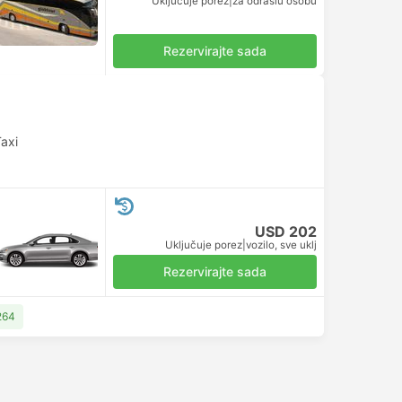
Uključuje porez
|
za odraslu osobu
Rezervirajte sada
axi
USD 202
Uključuje porez
|
vozilo, sve uklj
Rezervirajte sada
264