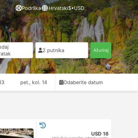
Podrška
Hrvatski
$•USD
odaj
2 putnika
Ažuriraj
ratak
 13
pet., kol. 14
Odaberite datum
USD 16