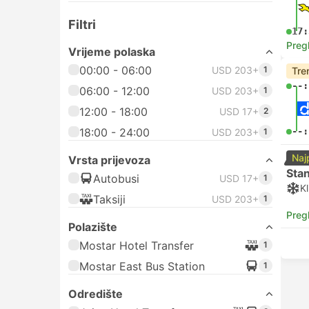
Filtri
17:
Preg
Vrijeme polaska
00:00 - 06:00
USD 203+
1
Tre
--:
06:00 - 12:00
USD 203+
1
12:00 - 18:00
USD 17+
2
18:00 - 24:00
--:
USD 203+
1
Naj
Vrsta prijevoza
Sta
Autobusi
USD 17+
1
Kl
Taksiji
USD 203+
1
Preg
Polazište
Mostar Hotel Transfer
1
Mostar East Bus Station
1
Odredište