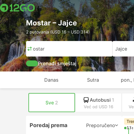
Mostar – Jajce
2 putovanja (USD 16 – USD 314)
Mostar
Jajce
Pronađi smještaj
Danas
Sutra
pon., 
Autobusi
1
Sve
2
Već od USD 16
Ve
Tre
Poredaj prema
Preporučeno
13: