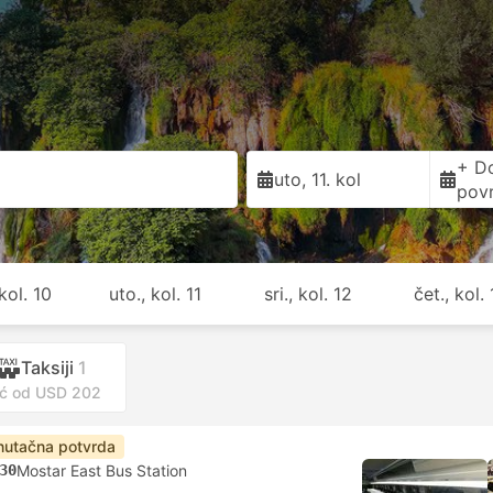
+ D
uto, 11. kol
pov
kol. 10
uto., kol. 11
sri., kol. 12
čet., kol.
Taksiji
1
ć od USD 202
nutačna potvrda
30
Mostar East Bus Station