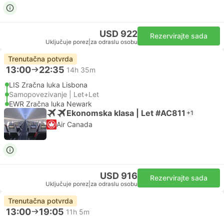
USD 922
Rezervirajte sada
Uključuje porez
|
za odraslu osobu
Trenutačna potvrda
13:00
22:35
14h 35m
LIS Zračna luka Lisbona
Samopovezivanje | Let+Let
EWR Zračna luka Newark
Ekonomska klasa | Let #AC811
+1
Air Canada
USD 916
Rezervirajte sada
Uključuje porez
|
za odraslu osobu
Trenutačna potvrda
13:00
19:05
11h 5m