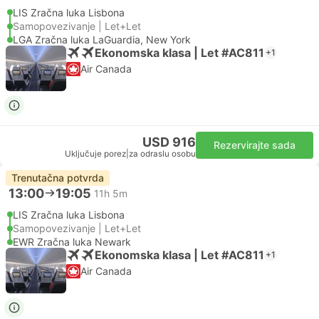
LIS Zračna luka Lisbona
Samopovezivanje | Let+Let
LGA Zračna luka LaGuardia, New York
Ekonomska klasa | Let #AC811
+1
Air Canada
USD 916
Rezervirajte sada
Uključuje porez
|
za odraslu osobu
Trenutačna potvrda
13:00
19:05
11h 5m
LIS Zračna luka Lisbona
Samopovezivanje | Let+Let
EWR Zračna luka Newark
Ekonomska klasa | Let #AC811
+1
Air Canada