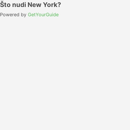
Što nudi New York?
Powered by
GetYourGuide
Lisabon do New York Raspored
Vrijeme
Vrijem
Prijevoz
Prijevoznik
Razred
Polaska
Dolask
Ekonomska
Flight
KLM
05:00
20:25
klasa
Ekonomska
Flight
Air France
05:40
23:45
klasa
SATA Azores
Ekonomska
Flight
06:00
00:35