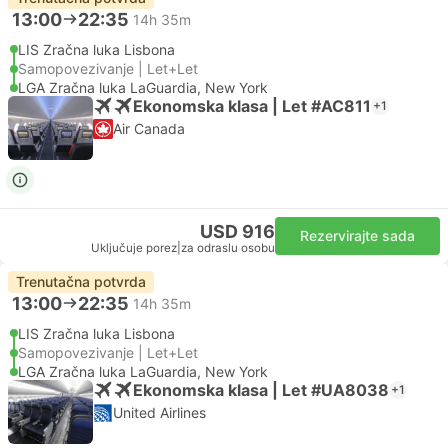
13:00
22:35
14h 35m
LIS Zračna luka Lisbona
Samopovezivanje | Let+Let
LGA Zračna luka LaGuardia, New York
Ekonomska klasa | Let #AC811
+1
Air Canada
USD 916
Rezervirajte sada
Uključuje porez
|
za odraslu osobu
Trenutačna potvrda
13:00
22:35
14h 35m
LIS Zračna luka Lisbona
Samopovezivanje | Let+Let
LGA Zračna luka LaGuardia, New York
Ekonomska klasa | Let #UA8038
+1
United Airlines