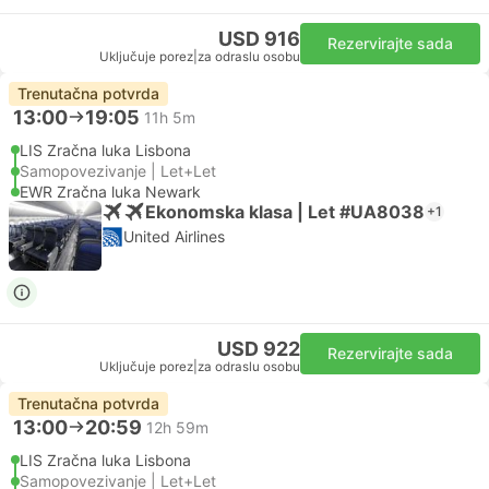
USD 916
Rezervirajte sada
Uključuje porez
|
za odraslu osobu
Trenutačna potvrda
13:00
19:05
11h 5m
LIS Zračna luka Lisbona
Samopovezivanje | Let+Let
EWR Zračna luka Newark
Ekonomska klasa | Let #UA8038
+1
United Airlines
USD 922
Rezervirajte sada
Uključuje porez
|
za odraslu osobu
Trenutačna potvrda
13:00
20:59
12h 59m
LIS Zračna luka Lisbona
Samopovezivanje | Let+Let