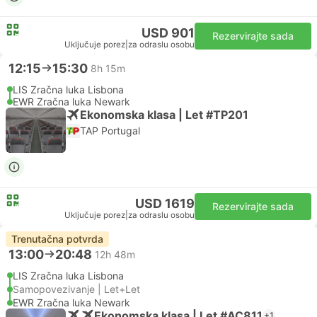
USD 901
Rezervirajte sada
Uključuje porez
|
za odraslu osobu
12:15
15:30
8h 15m
LIS Zračna luka Lisbona
EWR Zračna luka Newark
Ekonomska klasa | Let #TP201
TAP Portugal
USD 1619
Rezervirajte sada
Uključuje porez
|
za odraslu osobu
Trenutačna potvrda
13:00
20:48
12h 48m
LIS Zračna luka Lisbona
Samopovezivanje | Let+Let
EWR Zračna luka Newark
Ekonomska klasa | Let #AC811
+1