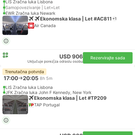
LIS Zračna luka Lisbona
Samopovezivanje | Let+Let
EWR Zračna luka Newark
Ekonomska klasa | Let #AC811
+1
Air Canada
USD 906
Rezervirajte sada
Uključuje porez
|
za odraslu osobu
Trenutačna potvrda
17:00
20:05
8h 5m
LIS Zračna luka Lisbona
JFK Zračna luka John F Kennedy, New York
Ekonomska klasa | Let #TP209
TAP Portugal