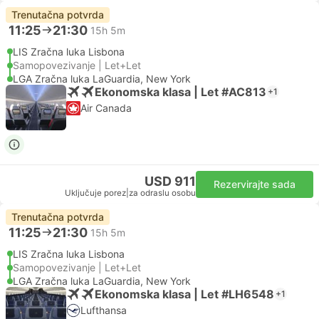
Trenutačna potvrda
11:25
21:30
15h 5m
LIS Zračna luka Lisbona
Samopovezivanje | Let+Let
LGA Zračna luka LaGuardia, New York
Ekonomska klasa | Let #AC813
+1
Air Canada
USD 911
Rezervirajte sada
Uključuje porez
|
za odraslu osobu
Trenutačna potvrda
11:25
21:30
15h 5m
LIS Zračna luka Lisbona
Samopovezivanje | Let+Let
LGA Zračna luka LaGuardia, New York
Ekonomska klasa | Let #LH6548
+1
Lufthansa