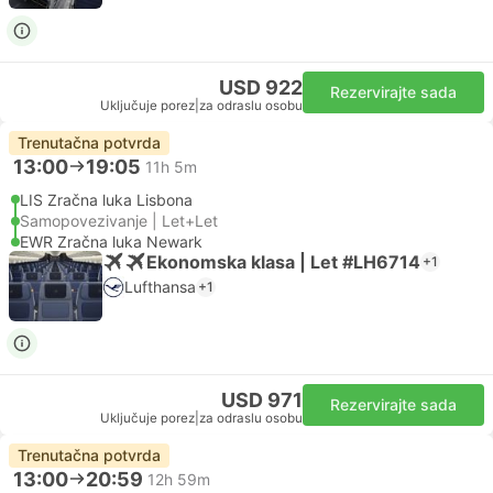
USD 922
Rezervirajte sada
Uključuje porez
|
za odraslu osobu
Trenutačna potvrda
13:00
19:05
11h 5m
LIS Zračna luka Lisbona
Samopovezivanje | Let+Let
EWR Zračna luka Newark
Ekonomska klasa | Let #LH6714
+1
Lufthansa
+1
USD 971
Rezervirajte sada
Uključuje porez
|
za odraslu osobu
Trenutačna potvrda
13:00
20:59
12h 59m