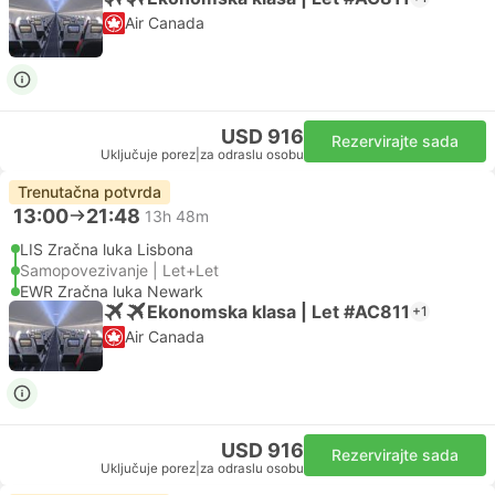
Air Canada
USD 916
Rezervirajte sada
Uključuje porez
|
za odraslu osobu
Trenutačna potvrda
13:00
21:48
13h 48m
LIS Zračna luka Lisbona
Samopovezivanje | Let+Let
EWR Zračna luka Newark
Ekonomska klasa | Let #AC811
+1
Air Canada
USD 916
Rezervirajte sada
Uključuje porez
|
za odraslu osobu