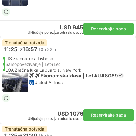
USD 945
Rezervirajte sada
Uključuje porez
|
za odraslu osobu
Trenutačna potvrda
11:25
16:57
10h 32m
LIS Zračna luka Lisbona
Samopovezivanje | Let+Let
LGA Zračna luka LaGuardia, New York
Ekonomska klasa | Let #UA8089
+1
United Airlines
USD 1076
Rezervirajte sada
Uključuje porez
|
za odraslu osobu
Trenutačna potvrda
11:25
21:30
15h 5m