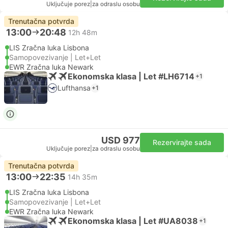
Uključuje porez
|
za odraslu osobu
Trenutačna potvrda
13:00
20:48
12h 48m
LIS Zračna luka Lisbona
Samopovezivanje | Let+Let
EWR Zračna luka Newark
Ekonomska klasa | Let #LH6714
+1
Lufthansa
+1
USD 977
Rezervirajte sada
Uključuje porez
|
za odraslu osobu
Trenutačna potvrda
13:00
22:35
14h 35m
LIS Zračna luka Lisbona
Samopovezivanje | Let+Let
EWR Zračna luka Newark
Ekonomska klasa | Let #UA8038
+1