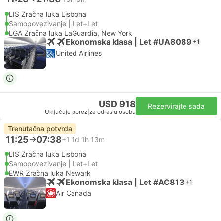
LIS Zračna luka Lisbona
Samopovezivanje | Let+Let
LGA Zračna luka LaGuardia, New York
Ekonomska klasa | Let #UA8089
+1
United Airlines
USD 918
Rezervirajte sada
Uključuje porez
|
za odraslu osobu
Trenutačna potvrda
11:25
07:38
+1
1d 1h 13m
LIS Zračna luka Lisbona
Samopovezivanje | Let+Let
EWR Zračna luka Newark
Ekonomska klasa | Let #AC813
+1
Air Canada