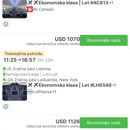
Ekonomska klasa | Let #AC813
+1
Air Canada
USD 1070
Rezervirajte sada
Uključuje porez
|
za odraslu osobu
Trenutačna potvrda
11:25
16:57
10h 32m
LIS Zračna luka Lisbona
Samopovezivanje | Let+Let
LGA Zračna luka LaGuardia, New York
Ekonomska klasa | Let #LH6548
+1
Lufthansa
+1
USD 1126
Rezervirajte sada
Uključuje porez
|
za odraslu osobu