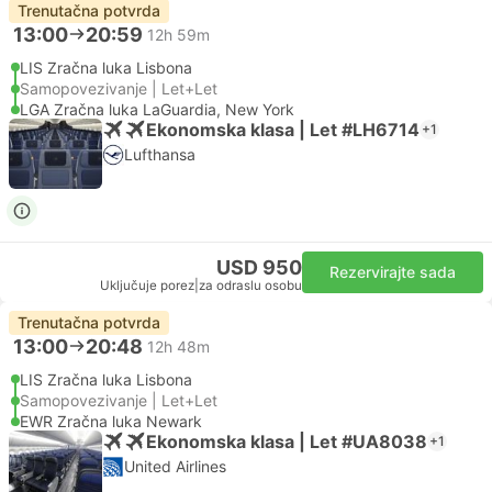
Trenutačna potvrda
13:00
20:59
12h 59m
LIS Zračna luka Lisbona
Samopovezivanje | Let+Let
LGA Zračna luka LaGuardia, New York
Ekonomska klasa | Let #LH6714
+1
Lufthansa
USD 950
Rezervirajte sada
Uključuje porez
|
za odraslu osobu
Trenutačna potvrda
13:00
20:48
12h 48m
LIS Zračna luka Lisbona
Samopovezivanje | Let+Let
EWR Zračna luka Newark
Ekonomska klasa | Let #UA8038
+1
United Airlines