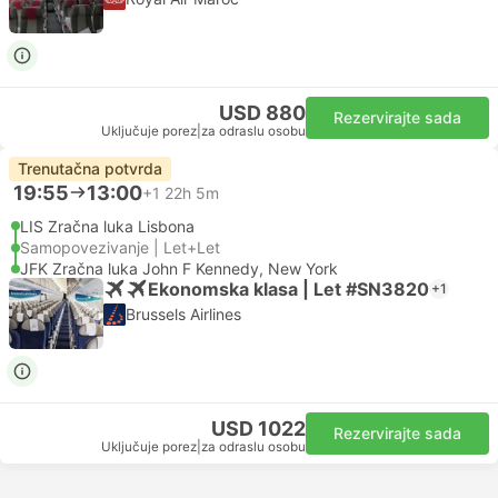
USD 880
Rezervirajte sada
Uključuje porez
|
za odraslu osobu
Trenutačna potvrda
19:55
13:00
+1
22h 5m
LIS Zračna luka Lisbona
Samopovezivanje | Let+Let
JFK Zračna luka John F Kennedy, New York
Ekonomska klasa | Let #SN3820
+1
Brussels Airlines
USD 1022
Rezervirajte sada
Uključuje porez
|
za odraslu osobu