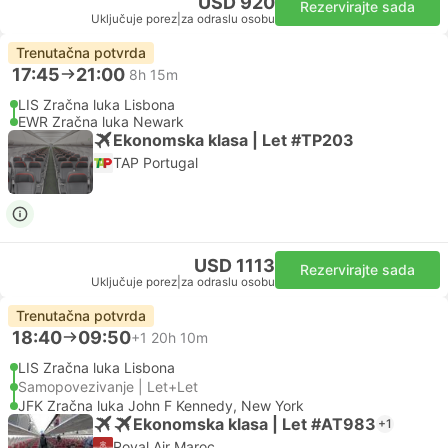
USD 920
Rezervirajte sada
Uključuje porez
|
za odraslu osobu
Trenutačna potvrda
17:45
21:00
8h 15m
LIS Zračna luka Lisbona
EWR Zračna luka Newark
Ekonomska klasa | Let #TP203
TAP Portugal
USD 1113
Rezervirajte sada
Uključuje porez
|
za odraslu osobu
Trenutačna potvrda
18:40
09:50
+1
20h 10m
LIS Zračna luka Lisbona
Samopovezivanje | Let+Let
JFK Zračna luka John F Kennedy, New York
Ekonomska klasa | Let #AT983
+1
Royal Air Maroc