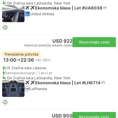
LGA Zračna luka LaGuardia, New York
Ekonomska klasa | Let #UA8038
+1
United Airlines
USD 922
Rezervirajte sada
Uključuje porez
|
za odraslu osobu
Trenutačna potvrda
13:00
22:36
14h 36m
LIS Zračna luka Lisbona
Samopovezivanje | Let+Let
LGA Zračna luka LaGuardia, New York
Ekonomska klasa | Let #LH6714
+1
Lufthansa
USD 950
Rezervirajte sada