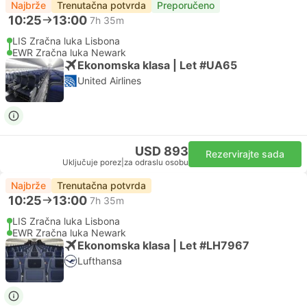
Najbrže
Trenutačna potvrda
Preporučeno
10:25
13:00
7h 35m
LIS Zračna luka Lisbona
EWR Zračna luka Newark
Ekonomska klasa | Let #UA65
United Airlines
USD 893
Rezervirajte sada
Uključuje porez
|
za odraslu osobu
Najbrže
Trenutačna potvrda
10:25
13:00
7h 35m
LIS Zračna luka Lisbona
EWR Zračna luka Newark
Ekonomska klasa | Let #LH7967
Lufthansa