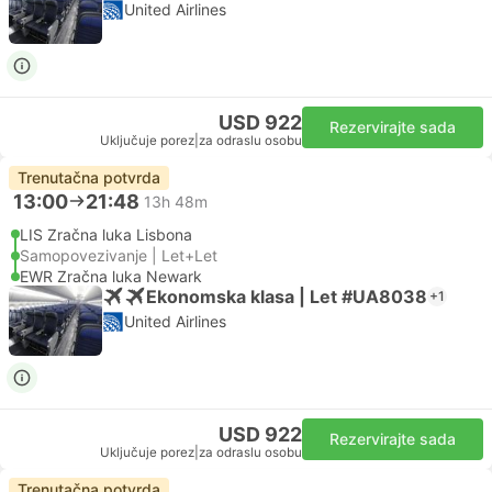
United Airlines
USD 922
Rezervirajte sada
Uključuje porez
|
za odraslu osobu
Trenutačna potvrda
13:00
21:48
13h 48m
LIS Zračna luka Lisbona
Samopovezivanje | Let+Let
EWR Zračna luka Newark
Ekonomska klasa | Let #UA8038
+1
United Airlines
USD 922
Rezervirajte sada
Uključuje porez
|
za odraslu osobu
Trenutačna potvrda