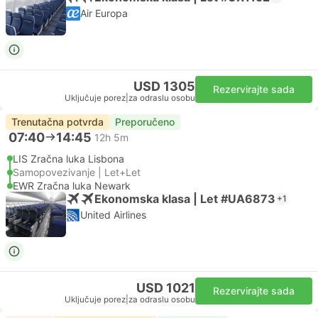
Air Europa
USD 1305
Rezervirajte sada
Uključuje porez
|
za odraslu osobu
Trenutačna potvrda
Preporučeno
07:40
14:45
12h 5m
LIS Zračna luka Lisbona
Samopovezivanje | Let+Let
EWR Zračna luka Newark
Ekonomska klasa | Let #UA6873
+1
United Airlines
USD 1021
Rezervirajte sada
Uključuje porez
|
za odraslu osobu