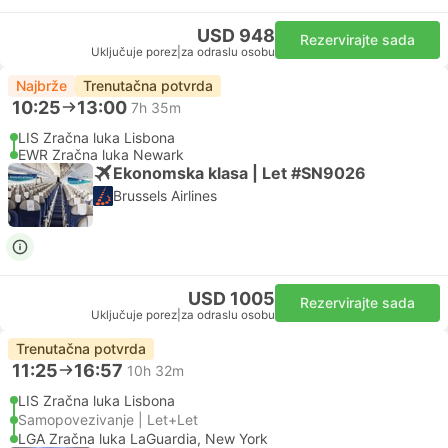
USD 948
Rezervirajte sada
Uključuje porez
|
za odraslu osobu
Najbrže
Trenutačna potvrda
10:25
13:00
7h 35m
LIS Zračna luka Lisbona
EWR Zračna luka Newark
Ekonomska klasa | Let #SN9026
Brussels Airlines
USD 1005
Rezervirajte sada
Uključuje porez
|
za odraslu osobu
Trenutačna potvrda
11:25
16:57
10h 32m
LIS Zračna luka Lisbona
Samopovezivanje | Let+Let
LGA Zračna luka LaGuardia, New York