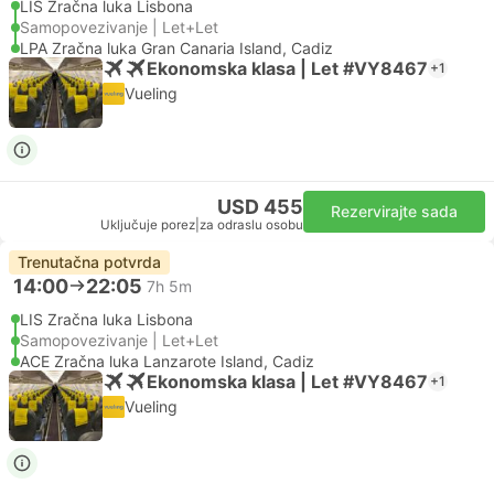
LIS Zračna luka Lisbona
Samopovezivanje | Let+Let
LPA Zračna luka Gran Canaria Island, Cadiz
Ekonomska klasa | Let #VY8467
+1
Vueling
USD 455
Rezervirajte sada
Uključuje porez
|
za odraslu osobu
Trenutačna potvrda
14:00
22:05
7h 5m
LIS Zračna luka Lisbona
Samopovezivanje | Let+Let
ACE Zračna luka Lanzarote Island, Cadiz
Ekonomska klasa | Let #VY8467
+1
Vueling