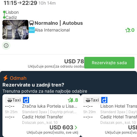
11:15
22:29
10h 14m
Lisbon
Cadiz
Normalno | Autobus
1.0
Alsa Internacional
USD 78
Rezervirajte sada
Uključuje porez
|
za odraslu osobu
Odmah
Rezervirate u zadnji tren?
Trenutna potvrda za naše najbolje odabire
4.8
Taxi
Taxi
--:--
Zračna luka Portela u Lisabonu
--:--
Lisbon Hotel Trans
5h 25m
Standard 3pax | Daytrip private transfer with English speaking driver
5h 29m
--:--
Cadiz Hotel Transfer
--:--
Cadiz Hotel Trans
Dolazak pon., kol. 10
Dolazak pon., kol. 10
USD 603
US
Uključuje porez
|
vozilo, sve uklj
Uključuje porez
|
voz