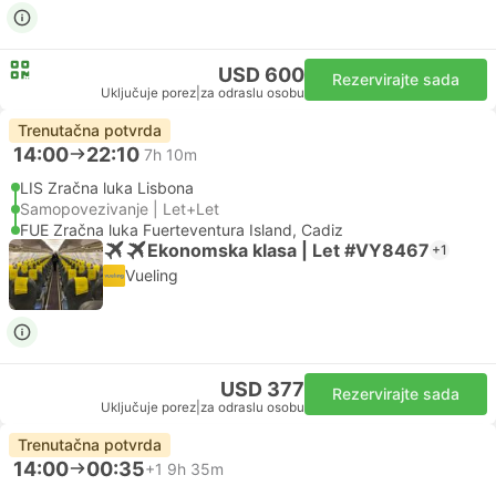
USD 600
Rezervirajte sada
Uključuje porez
|
za odraslu osobu
Trenutačna potvrda
14:00
22:10
7h 10m
LIS Zračna luka Lisbona
Samopovezivanje | Let+Let
FUE Zračna luka Fuerteventura Island, Cadiz
Ekonomska klasa | Let #VY8467
+1
Vueling
USD 377
Rezervirajte sada
Uključuje porez
|
za odraslu osobu
Trenutačna potvrda
14:00
00:35
+1
9h 35m