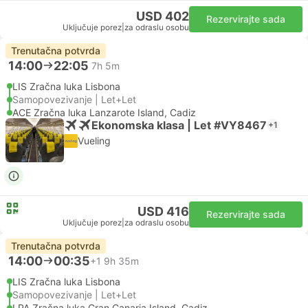
USD 402
Rezervirajte sada
Uključuje porez
|
za odraslu osobu
Trenutačna potvrda
14:00
22:05
7h 5m
LIS Zračna luka Lisbona
Samopovezivanje | Let+Let
ACE Zračna luka Lanzarote Island, Cadiz
Ekonomska klasa | Let #VY8467
+1
Vueling
USD 416
Rezervirajte sada
Uključuje porez
|
za odraslu osobu
Trenutačna potvrda
14:00
00:35
+1
9h 35m
LIS Zračna luka Lisbona
Samopovezivanje | Let+Let
LPA Zračna luka Gran Canaria Island, Cadiz