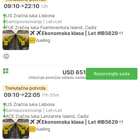
09:10
22:10
12h
LIS Zračna luka Lisbona
Samopovezivanje | Let+Let
FUE Zračna luka Fuerteventura Island, Cadiz
Ekonomska klasa | Let #IB5629
+1
Vueling
USD 651
Rezervirajte sada
Uključuje porez
|
za odraslu osobu
Trenutačna potvrda
09:10
22:05
11h 55m
LIS Zračna luka Lisbona
Samopovezivanje | Let+Let
ACE Zračna luka Lanzarote Island, Cadiz
Ekonomska klasa | Let #IB5629
+1
Vueling