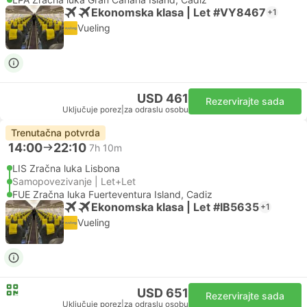
Ekonomska klasa | Let #VY8467
+1
Vueling
USD 461
Rezervirajte sada
Uključuje porez
|
za odraslu osobu
Trenutačna potvrda
14:00
22:10
7h 10m
LIS Zračna luka Lisbona
Samopovezivanje | Let+Let
FUE Zračna luka Fuerteventura Island, Cadiz
Ekonomska klasa | Let #IB5635
+1
Vueling
USD 651
Rezervirajte sada
Uključuje porez
|
za odraslu osobu