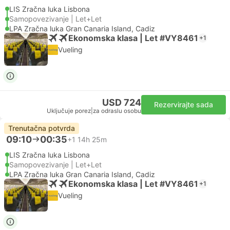
LIS Zračna luka Lisbona
Samopovezivanje | Let+Let
LPA Zračna luka Gran Canaria Island, Cadiz
Ekonomska klasa | Let #VY8461
+1
Vueling
USD 724
Rezervirajte sada
Uključuje porez
|
za odraslu osobu
Trenutačna potvrda
09:10
00:35
+1
14h 25m
LIS Zračna luka Lisbona
Samopovezivanje | Let+Let
LPA Zračna luka Gran Canaria Island, Cadiz
Ekonomska klasa | Let #VY8461
+1
Vueling