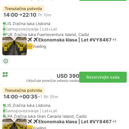
Trenutačna potvrda
14:00
22:10
7h 10m
LIS Zračna luka Lisbona
Samopovezivanje | Let+Let
FUE Zračna luka Fuerteventura Island, Cadiz
Ekonomska klasa | Let #VY8467
+1
Vueling
USD 390
Rezervirajte sada
Uključuje porez
|
za odraslu osobu
Trenutačna potvrda
14:00
00:35
+1
9h 35m
LIS Zračna luka Lisbona
Samopovezivanje | Let+Let
LPA Zračna luka Gran Canaria Island, Cadiz
Ekonomska klasa | Let #VY8467
+1
Vueling