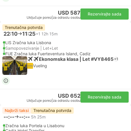
USD 587
Rezervirajte sada
Uključuje porez
|
za odraslu osobu
Trenutačna potvrda
22:10
11:25
+1
12h 15m
LIS Zračna luka Lisbona
Samopovezivanje | Let+Let
FUE Zračna luka Fuerteventura Island, Cadiz
Ekonomska klasa | Let #VY8465
+1
Vueling
USD 652
Rezervirajte sada
Uključuje porez
|
za odraslu osobu
Najbrži taksi
Trenutačna potvrda
--:--
--:--
5h 25m
Zračna luka Portela u Lisabonu
Cadiz Hotel Transfer