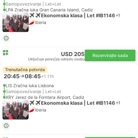
Samopovezivanje | Let+Let
LPA Zračna luka Gran Canaria Island, Cadiz
Ekonomska klasa | Let #IB1146
+1
Iberia
USD 205
Rezervirajte sada
Uključuje porez
|
za odraslu osobu
Trenutačna potvrda
20:45
08:45
+1
11h
LIS Zračna luka Lisbona
Samopovezivanje | Let+Let
XRY Jerez de la Forntera Airport, Cadiz
Ekonomska klasa | Let #IB1146
+1
Iberia