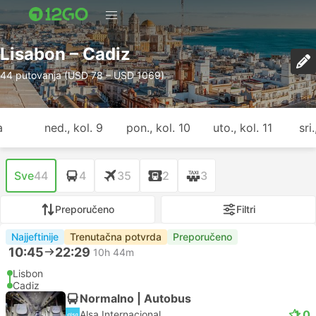
Lisabon – Cadiz
44 putovanja (USD 78 – USD 1069)
a
ned., kol. 9
pon., kol. 10
uto., kol. 11
sri
Sve
44
4
35
2
3
Preporučeno
Filtri
Najjeftinije
Trenutačna potvrda
Preporučeno
10:45
22:29
10h 44m
Lisbon
Cadiz
Normalno | Autobus
1.0
Alsa Internacional