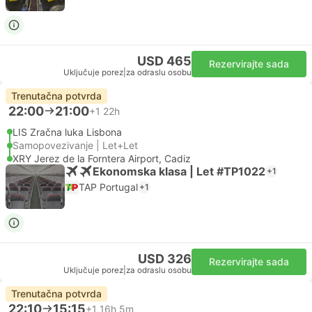
USD 465
Rezervirajte sada
Uključuje porez
|
za odraslu osobu
Trenutačna potvrda
22:00
21:00
+1
22h
LIS Zračna luka Lisbona
Samopovezivanje | Let+Let
XRY Jerez de la Forntera Airport, Cadiz
Ekonomska klasa | Let #TP1022
+1
TAP Portugal
+1
USD 326
Rezervirajte sada
Uključuje porez
|
za odraslu osobu
Trenutačna potvrda
22:10
15:15
+1
16h 5m