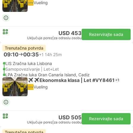
Vueling
USD 453
Rezervirajte sada
Uključuje porez
|
za odraslu osobu
Trenutačna potvrda
09:10
00:35
+1
14h 25m
LIS Zračna luka Lisbona
Samopovezivanje | Let+Let
LPA Zračna luka Gran Canaria Island, Cadiz
Ekonomska klasa | Let #VY8461
+1
Vueling
USD 505
Rezervirajte sada
Uključuje porez
|
za odraslu osobu
Trenutačna potvrda