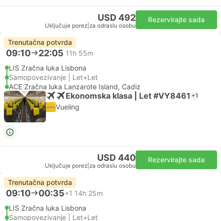
USD 492
Rezervirajte sada
Uključuje porez
|
za odraslu osobu
Trenutačna potvrda
09:10
22:05
11h 55m
LIS Zračna luka Lisbona
Samopovezivanje | Let+Let
ACE Zračna luka Lanzarote Island, Cadiz
Ekonomska klasa | Let #VY8461
+1
Vueling
USD 440
Rezervirajte sada
Uključuje porez
|
za odraslu osobu
Trenutačna potvrda
09:10
00:35
+1
14h 25m
LIS Zračna luka Lisbona
Samopovezivanje | Let+Let