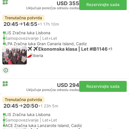
USD 355
Rezervirajte sada
Uključuje porez
|
za odraslu osobu
Trenutačna potvrda
20:45
14:55
+1
17h 10m
LIS Zračna luka Lisbona
Samopovezivanje | Let+Let
LPA Zračna luka Gran Canaria Island, Cadiz
Ekonomska klasa | Let #IB1146
+1
Iberia
USD 294
Rezervirajte sada
Uključuje porez
|
za odraslu osobu
Trenutačna potvrda
20:45
20:50
+1
23h 5m
LIS Zračna luka Lisbona
Samopovezivanje | Let+Let
ACE Zračna luka Lanzarote Island, Cadiz