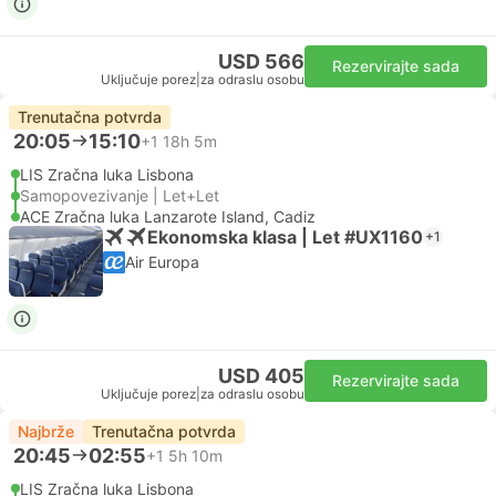
USD 566
Rezervirajte sada
Uključuje porez
|
za odraslu osobu
Trenutačna potvrda
20:05
15:10
+1
18h 5m
LIS Zračna luka Lisbona
Samopovezivanje | Let+Let
ACE Zračna luka Lanzarote Island, Cadiz
Ekonomska klasa | Let #UX1160
+1
Air Europa
USD 405
Rezervirajte sada
Uključuje porez
|
za odraslu osobu
Najbrže
Trenutačna potvrda
20:45
02:55
+1
5h 10m
LIS Zračna luka Lisbona