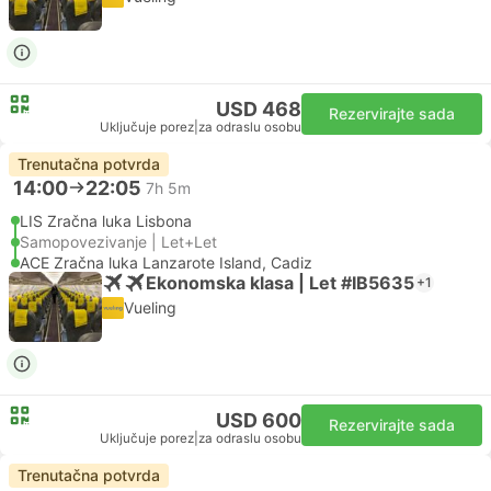
USD 468
Rezervirajte sada
Uključuje porez
|
za odraslu osobu
Trenutačna potvrda
14:00
22:05
7h 5m
LIS Zračna luka Lisbona
Samopovezivanje | Let+Let
ACE Zračna luka Lanzarote Island, Cadiz
Ekonomska klasa | Let #IB5635
+1
Vueling
USD 600
Rezervirajte sada
Uključuje porez
|
za odraslu osobu
Trenutačna potvrda