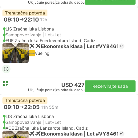
Uključuje porez
|
za odraslu osobu
Trenutačna potvrda
09:10
22:10
12h
LIS Zračna luka Lisbona
Samopovezivanje | Let+Let
FUE Zračna luka Fuerteventura Island, Cadiz
Ekonomska klasa | Let #VY8461
+1
Vueling
USD 427
Rezervirajte sada
Uključuje porez
|
za odraslu osobu
Trenutačna potvrda
09:10
22:05
11h 55m
LIS Zračna luka Lisbona
Samopovezivanje | Let+Let
ACE Zračna luka Lanzarote Island, Cadiz
Ekonomska klasa | Let #VY8461
+1