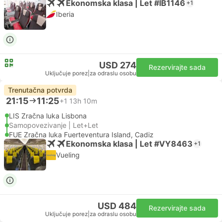
Ekonomska klasa | Let #IB1146
+1
Iberia
USD 274
Rezervirajte sada
Uključuje porez
|
za odraslu osobu
Trenutačna potvrda
21:15
11:25
+1
13h 10m
LIS Zračna luka Lisbona
Samopovezivanje | Let+Let
FUE Zračna luka Fuerteventura Island, Cadiz
Ekonomska klasa | Let #VY8463
+1
Vueling
USD 484
Rezervirajte sada
Uključuje porez
|
za odraslu osobu