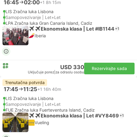
16:45
02:00
+1
8h 15m
LIS Zračna luka Lisbona
Samopovezivanje | Let+Let
LPA Zračna luka Gran Canaria Island, Cadiz
Ekonomska klasa | Let #IB1144
+1
Iberia
USD 330
Rezervirajte sada
Uključuje porez
|
za odraslu osobu
Trenutačna potvrda
17:45
11:25
+1
16h 40m
LIS Zračna luka Lisbona
Samopovezivanje | Let+Let
FUE Zračna luka Fuerteventura Island, Cadiz
Ekonomska klasa | Let #VY8469
+1
Vueling