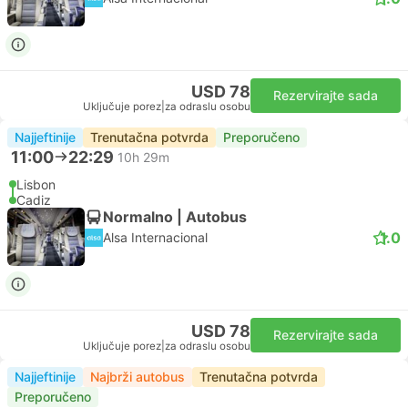
USD 78
Rezervirajte sada
Uključuje porez
|
za odraslu osobu
Najjeftinije
Trenutačna potvrda
Preporučeno
11:00
22:29
10h 29m
Lisbon
Cadiz
Normalno | Autobus
1.0
Alsa Internacional
USD 78
Rezervirajte sada
Uključuje porez
|
za odraslu osobu
Najjeftinije
Najbrži autobus
Trenutačna potvrda
Preporučeno