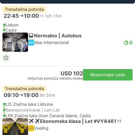
Trenutačna potvrda
22:45
10:00
+1
10h 15m
Lisbon
Cadiz
Normalno | Autobus
1.0
Alsa Internacional
USD 102
Rezervirajte sada
Uključuje porez
|
za odraslu osobu
Trenutačna potvrda
09:10
19:00
8h 50m
LIS Zračna luka Lisbona
Samopovezivanje | Let+Let
LPA Zračna luka Gran Canaria Island, Cadiz
Ekonomska klasa | Let #VY8461
+1
Vueling