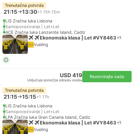
Trenutačna potvrda
21:15
13:30
+1
15h 15m
LIS Zračna luka Lisbona
Samopovezivanje | Let+Let
ACE Zračna luka Lanzarote Island, Cadiz
Ekonomska klasa | Let #VY8463
+1
Vueling
USD 419
Rezervirajte sada
Uključuje porez
|
za odraslu osobu
Trenutačna potvrda
21:15
15:15
+1
17h
LIS Zračna luka Lisbona
Samopovezivanje | Let+Let
LPA Zračna luka Gran Canaria Island, Cadiz
Ekonomska klasa | Let #VY8463
+1
Vueling