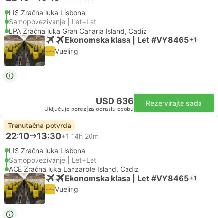
LIS Zračna luka Lisbona
Samopovezivanje | Let+Let
LPA Zračna luka Gran Canaria Island, Cadiz
Ekonomska klasa | Let #VY8465
+1
Vueling
USD 636
Rezervirajte sada
Uključuje porez
|
za odraslu osobu
Trenutačna potvrda
22:10
13:30
+1
14h 20m
LIS Zračna luka Lisbona
Samopovezivanje | Let+Let
ACE Zračna luka Lanzarote Island, Cadiz
Ekonomska klasa | Let #VY8465
+1
Vueling