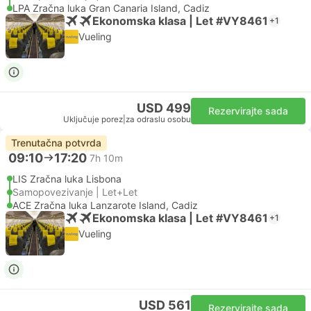
LPA Zračna luka Gran Canaria Island, Cadiz
Ekonomska klasa | Let #VY8461
+1
Vueling
USD 499
Rezervirajte sada
Uključuje porez
|
za odraslu osobu
Trenutačna potvrda
09:10
17:20
7h 10m
LIS Zračna luka Lisbona
Samopovezivanje | Let+Let
ACE Zračna luka Lanzarote Island, Cadiz
Ekonomska klasa | Let #VY8461
+1
Vueling
USD 561
Rezervirajte sada