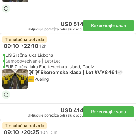
USD 514
Rezervirajte sada
Uključuje porez
|
za odraslu osobu
Trenutačna potvrda
09:10
22:10
12h
LIS Zračna luka Lisbona
Samopovezivanje | Let+Let
FUE Zračna luka Fuerteventura Island, Cadiz
Ekonomska klasa | Let #VY8461
+1
Vueling
USD 414
Rezervirajte sada
Uključuje porez
|
za odraslu osobu
Trenutačna potvrda
09:10
20:25
10h 15m