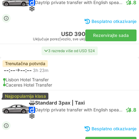
4.8
Daytrip private transfer with English speaking driver
Besplatno otkazivanje
USD 390
Rezervirajte sada
Uključuje porez
|
vozilo, sve uklj
3 razreda više od USD 524
Trenutačna potvrda
--:--
--:--
3h 23m
Lisbon Hotel Transfer
Caceres Hotel Transfer
Najpopularnija klasa
Standard 3pax | Taxi
4.8
Daytrip private transfer with English speaking driver
Besplatno otkazivanje