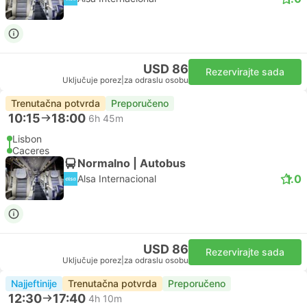
USD 86
Rezervirajte sada
Uključuje porez
|
za odraslu osobu
Trenutačna potvrda
Preporučeno
10:15
18:00
6h 45m
Lisbon
Caceres
Normalno | Autobus
1.0
Alsa Internacional
USD 86
Rezervirajte sada
Uključuje porez
|
za odraslu osobu
Najjeftinije
Trenutačna potvrda
Preporučeno
12:30
17:40
4h 10m