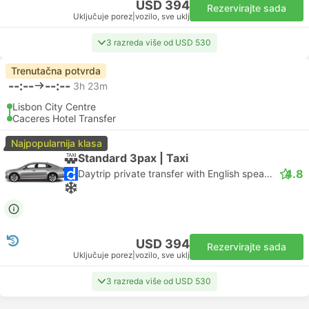
USD 394
Rezervirajte sada
Uključuje porez
|
vozilo, sve uklj
3 razreda više od USD 530
Trenutačna potvrda
--:--
--:--
3h 23m
Lisbon City Centre
Caceres Hotel Transfer
Najpopularnija klasa
Standard 3pax | Taxi
4.8
Daytrip private transfer with English speaking driver
USD 394
Rezervirajte sada
Uključuje porez
|
vozilo, sve uklj
3 razreda više od USD 530