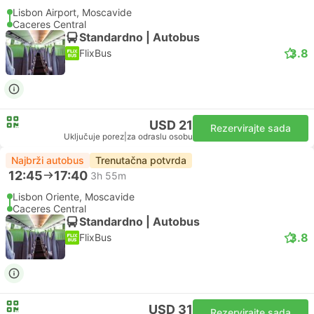
Lisbon Airport, Moscavide
Caceres Central
Standardno | Autobus
3.8
FlixBus
USD 21
Rezervirajte sada
Uključuje porez
|
za odraslu osobu
Najbrži autobus
Trenutačna potvrda
12:45
17:40
3h 55m
Lisbon Oriente, Moscavide
Caceres Central
Standardno | Autobus
3.8
FlixBus
USD 31
Rezervirajte sada