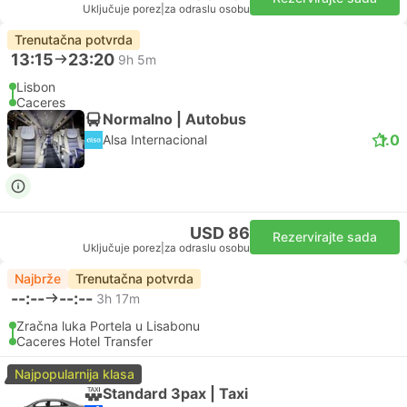
Uključuje porez
|
za odraslu osobu
Trenutačna potvrda
13:15
23:20
9h 5m
Lisbon
Caceres
Normalno | Autobus
1.0
Alsa Internacional
USD 86
Rezervirajte sada
Uključuje porez
|
za odraslu osobu
Najbrže
Trenutačna potvrda
--:--
--:--
3h 17m
Zračna luka Portela u Lisabonu
Caceres Hotel Transfer
Najpopularnija klasa
Standard 3pax | Taxi