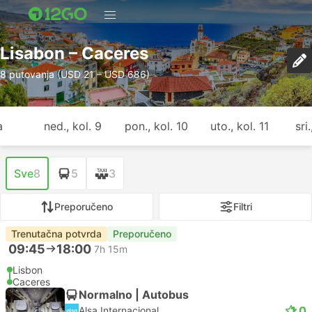
Lisabon – Caceres
8 putovanja (USD 21 – USD 686)
a
ned., kol. 9
pon., kol. 10
uto., kol. 11
sri
Sve
8
5
3
Preporučeno
Filtri
Trenutačna potvrda
Preporučeno
09:45
18:00
7h 15m
Lisbon
Caceres
Normalno | Autobus
1.0
Alsa Internacional