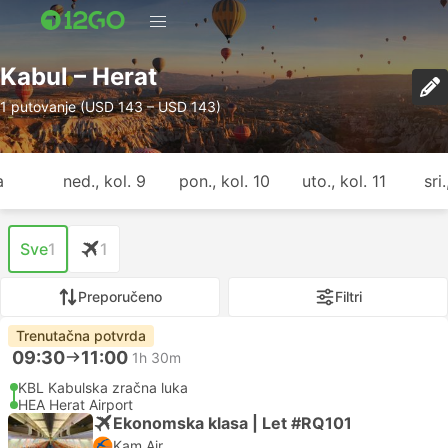
Kabul – Herat
1 putovanje (USD 143 – USD 143)
a
ned., kol. 9
pon., kol. 10
uto., kol. 11
sri
Sve
1
1
Preporučeno
Filtri
Trenutačna potvrda
09:30
11:00
1h 30m
KBL Kabulska zračna luka
HEA Herat Airport
Ekonomska klasa | Let #RQ101
Kam Air