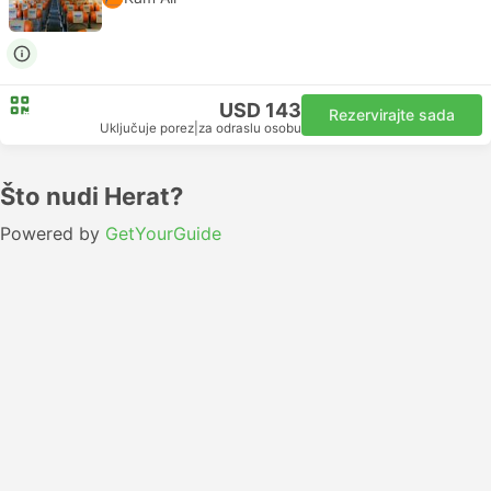
USD 143
Rezervirajte sada
Uključuje porez
|
za odraslu osobu
Što nudi Herat?
Powered by
GetYourGuide