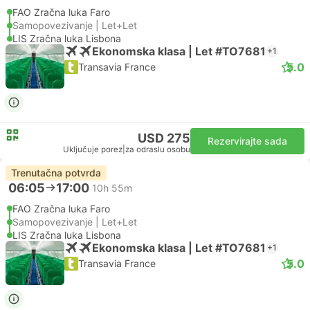
FAO Zračna luka Faro
Samopovezivanje | Let+Let
LIS Zračna luka Lisbona
Ekonomska klasa | Let #TO7681
+1
5.0
Transavia France
USD 275
Rezervirajte sada
Uključuje porez
|
za odraslu osobu
Trenutačna potvrda
06:05
17:00
10h 55m
FAO Zračna luka Faro
Samopovezivanje | Let+Let
LIS Zračna luka Lisbona
Ekonomska klasa | Let #TO7681
+1
5.0
Transavia France