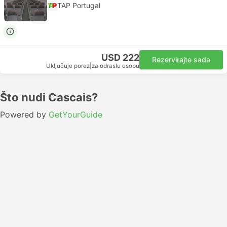
TAP Portugal
USD 222
Rezervirajte sada
Uključuje porez
|
za odraslu osobu
Što nudi Cascais?
Powered by
GetYourGuide