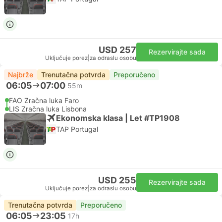
USD 257
Rezervirajte sada
Uključuje porez
|
za odraslu osobu
Najbrže
Trenutačna potvrda
Preporučeno
06:05
07:00
55m
FAO Zračna luka Faro
LIS Zračna luka Lisbona
Ekonomska klasa | Let #TP1908
TAP Portugal
USD 255
Rezervirajte sada
Uključuje porez
|
za odraslu osobu
Trenutačna potvrda
Preporučeno
06:05
23:05
17h