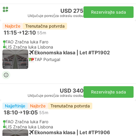
USD 275
Rezervirajte sada
Uključuje porez
|
za odraslu osobu
Najbrže
Trenutačna potvrda
11:15
12:10
55m
FAO Zračna luka Faro
LIS Zračna luka Lisbona
Ekonomska klasa | Let #TP1902
TAP Portugal
USD 340
Rezervirajte sada
Uključuje porez
|
za odraslu osobu
Najjeftinije
Najbrže
Trenutačna potvrda
18:10
19:05
55m
FAO Zračna luka Faro
LIS Zračna luka Lisbona
Ekonomska klasa | Let #TP1906