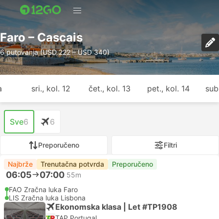
Faro – Cascais
6 putovanja (USD 222 – USD 340)
a
sri., kol. 12
čet., kol. 13
pet., kol. 14
sub.
Sve
6
6
Preporučeno
Filtri
Najbrže
Trenutačna potvrda
Preporučeno
06:05
07:00
55m
FAO Zračna luka Faro
LIS Zračna luka Lisbona
Ekonomska klasa | Let #TP1908
TAP Portugal