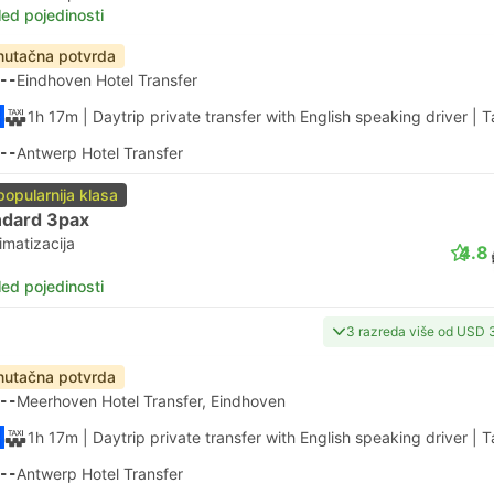
led pojedinosti
nutačna potvrda
--
Eindhoven Hotel Transfer
1h 17m
| Daytrip private transfer with English speaking driver
|
T
--
Antwerp Hotel Transfer
popularnija klasa
ndard 3pax
imatizacija
4.8
led pojedinosti
3 razreda više od USD 
nutačna potvrda
--
Meerhoven Hotel Transfer, Eindhoven
1h 17m
| Daytrip private transfer with English speaking driver
|
T
--
Antwerp Hotel Transfer