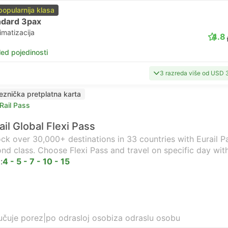
popularnija klasa
ndard 3pax
imatizacija
4.8
led pojedinosti
3 razreda više od USD
jeznička pretplatna karta
Rail Pass
ail Global Flexi Pass
ck over 30,000+ destinations in 33 countries with Eurail Pas
nd class. Choose Flexi Pass and travel on specific day wit
:
4 - 5 - 7 - 10 - 15
učuje porez
|
po odrasloj osobi
za odraslu osobu