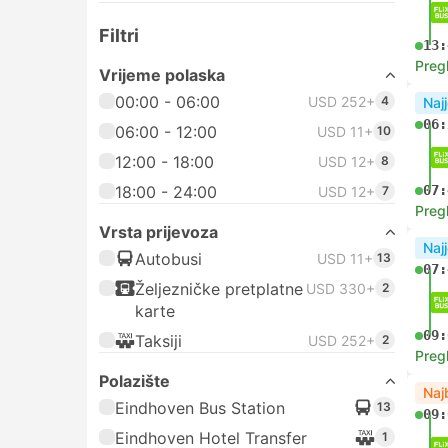
Filtri
13:
Preg
Vrijeme polaska
00:00 - 06:00
USD 252+
4
Najj
06:
06:00 - 12:00
USD 11+
10
12:00 - 18:00
USD 12+
8
18:00 - 24:00
07:
USD 12+
7
Preg
Vrsta prijevoza
Najj
Autobusi
USD 11+
13
07:
Željezničke pretplatne
USD 330+
2
karte
09:
Taksiji
USD 252+
2
Preg
Polazište
Naj
Eindhoven Bus Station
13
09:
Eindhoven Hotel Transfer
1