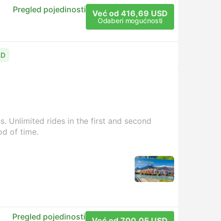
Pregled pojedinosti
Već od 416,69 USD
Odaberi mogućnosti
SD
. Unlimited rides in the first and second
od of time.
Pregled pojedinosti
Već od 700,05 USD