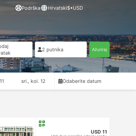
Podrška
Hrvatski
$•USD
odaj
2 putnika
Ažuriraj
ratak
11
sri., kol. 12
Odaberite datum
USD 11