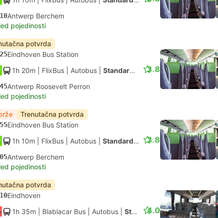
10
Antwerp Berchem
led pojedinosti
nutačna potvrda
25
Eindhoven Bus Station
3.8
1h 20m
| FlixBus
|
Autobus
|
Standardno
45
Antwerp Roosevelt Perron
led pojedinosti
brže
Trenutačna potvrda
55
Eindhoven Bus Station
3.8
1h 10m
| FlixBus
|
Autobus
|
Standardno
05
Antwerp Berchem
led pojedinosti
nutačna potvrda
10
Eindhoven
4.0
1h 35m
| Blablacar Bus
|
Autobus
|
Standardna s klimom