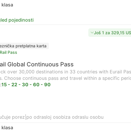
 klasa
led pojedinosti
Još 1 za 329,15 U
jeznička pretplatna karta
Rail Pass
ail Global Continuous Pass
ck over 30,000 destinations in 33 countries with Eurail Pass
s. Choose continuous pass and travel within a specific peri
:
15 - 22 - 30 - 60 - 90
učuje porez
|
po odrasloj osobi
za odraslu osobu
 klasa