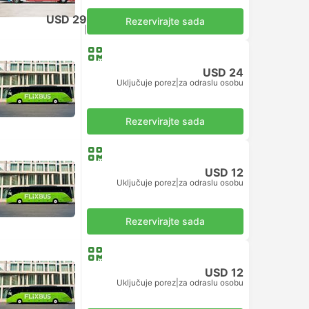
USD 29
Rezervirajte sada
Uključuje porez
|
za odraslu osobu
USD 24
Uključuje porez
|
za odraslu osobu
Rezervirajte sada
USD 12
Uključuje porez
|
za odraslu osobu
Rezervirajte sada
USD 12
Uključuje porez
|
za odraslu osobu