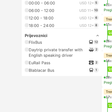
00:00 - 06:00
USD 12+
5
11:
Preg
06:00 - 12:00
USD 11+
10
12:00 - 18:00
USD 12+
6
Tre
15:
18:00 - 24:00
USD 12+
8
Prijevoznici
16:
FlixBus
12
Preg
Daytrip private transfer with
2
English speaking driver
Tre
16:
EuRail Pass
2
Blablacar Bus
1
18:
Preg
Tre
17: