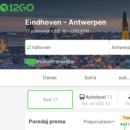
Eindhoven – Antwerpen
17 putovanja (USD 10 – USD 678)
Eindhoven
Antwer
Pronađi smještaj
Danas
Sutra
sub.,
Autobusi
13
Sve
17
Već od USD 10
Ve
Tre
Poredaj prema
Preporučeno
12: