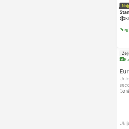
Naj
Sta
Kl
Preg
Žel
Eu
Eur
Unlo
seco
Dani
Uklj