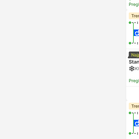
Preg
Tre
--:
--:
Naj
Sta
Kl
Preg
Tre
--:
--: