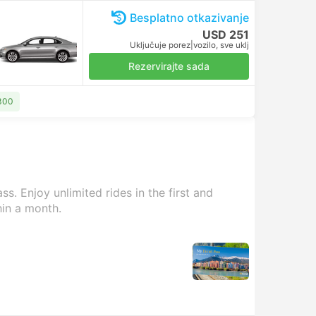
Besplatno otkazivanje
USD 251
Uključuje porez
|
vozilo, sve uklj
Rezervirajte sada
 300
s. Enjoy unlimited rides in the first and
hin a month.