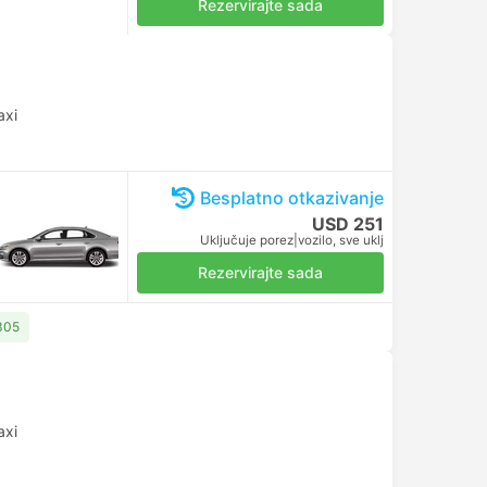
Rezervirajte sada
axi
Besplatno otkazivanje
USD 251
Uključuje porez
|
vozilo, sve uklj
Rezervirajte sada
305
axi