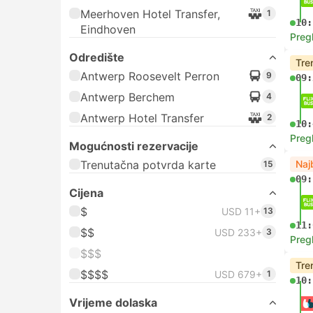
Meerhoven Hotel Transfer,
1
10:
Eindhoven
Preg
Odredište
Tre
Antwerp Roosevelt Perron
9
09:
Antwerp Berchem
4
Antwerp Hotel Transfer
2
10:
Preg
Mogućnosti rezervacije
Trenutačna potvrda karte
Naj
15
09:
Cijena
$
USD 11+
13
11:
$$
USD 233+
3
Preg
$$$
Tre
$$$$
USD 679+
1
10:
Vrijeme dolaska