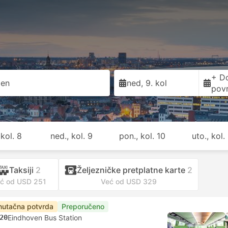
+ D
pen
ned, 9. kol
pov
 kol. 8
ned., kol. 9
pon., kol. 10
uto., kol. 
Taksiji
2
Željezničke pretplatne karte
2
ć od USD 251
Već od USD 329
nutačna potvrda
Preporučeno
20
Eindhoven Bus Station