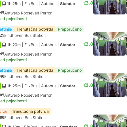
3.8
1h 25m
| FlixBus
|
Autobus
|
Standardno
45
Antwerp Roosevelt Perron
led pojedinosti
eftinije
Trenutačna potvrda
Preporučeno
25
Eindhoven Bus Station
3.8
1h 20m
| FlixBus
|
Autobus
|
Standardno
45
Antwerp Roosevelt Perron
led pojedinosti
eftinije
Trenutačna potvrda
Preporučeno
40
Eindhoven Bus Station
3.8
1h 25m
| FlixBus
|
Autobus
|
Standardno
05
Antwerp Roosevelt Perron
led pojedinosti
brže
Trenutačna potvrda
00
Eindhoven Bus Station
3.8
1h 10m
| FlixBus
|
Autobus
|
Standardno