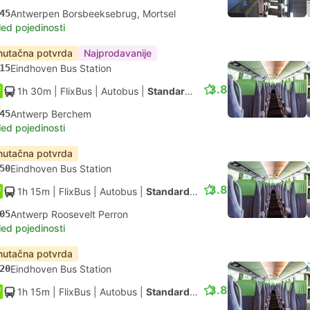
45
Antwerpen Borsbeeksebrug, Mortsel
led pojedinosti
nutačna potvrda
Najprodavanije
15
Eindhoven Bus Station
3.8
1h 30m
| FlixBus
|
Autobus
|
Standardno
45
Antwerp Berchem
led pojedinosti
nutačna potvrda
50
Eindhoven Bus Station
3.8
1h 15m
| FlixBus
|
Autobus
|
Standardno
05
Antwerp Roosevelt Perron
led pojedinosti
nutačna potvrda
20
Eindhoven Bus Station
3.8
1h 15m
| FlixBus
|
Autobus
|
Standardno