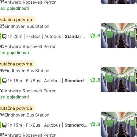
35
Antwerp Roosevelt Perron
led pojedinosti
nutačna potvrda
25
Eindhoven Bus Station
3.8
1h 20m
| FlixBus
|
Autobus
|
Standardno
45
Antwerp Roosevelt Perron
led pojedinosti
nutačna potvrda
40
Eindhoven Bus Station
3.8
1h 15m
| FlixBus
|
Autobus
|
Standardno
55
Antwerp Roosevelt Perron
led pojedinosti
nutačna potvrda
50
Eindhoven Bus Station
3.8
1h 15m
| FlixBus
|
Autobus
|
Standardno
05
Antwerp Roosevelt Perron