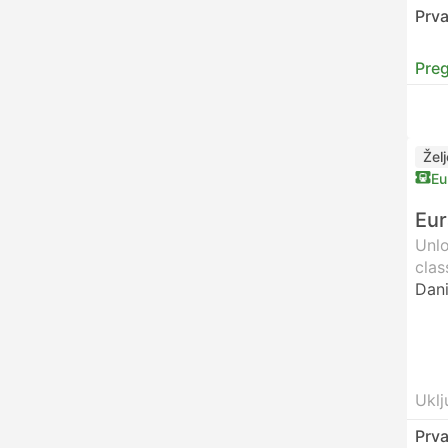
Prva
Preg
Žel
Eu
Eur
Unlo
clas
Dani
Uklj
Prva