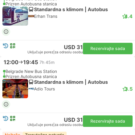
Prizren Autobusna stanica
Standardna s klimom | Autobus
4.4
Erhan Trans
USD 31
Rezervirajte sada
Uključuje porez
|
za odraslu osobu
12:00
19:45
7h 45m
Belgrade New Bus Station
Prizren Autobusna stanica
Standardna s klimom | Autobus
3.5
Adio Tours
USD 31
Rezervirajte sada
Uključuje porez
|
za odraslu osobu
Najbrže
Trenutačna potvrda