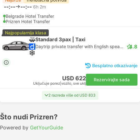
--:--
--:--
6h 2m
Belgrade Hotel Transfer
Prizren Hotel Transfer
Najpopularnija klasa
Standard 3pax | Taxi
4.8
Daytrip private transfer with English speaking driver
Besplatno otkazivanje
USD 622
Rezervirajte sada
Uključuje porez
|
vozilo, sve uklj
2 razreda više od USD 833
Što nudi Prizren?
Powered by
GetYourGuide