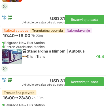
USD 31
Rezervirajte sada
Uključuje porez
|
za odraslu osobu
Najbrži autobus
Trenutačna potvrda
Najprodavanije
10:40
18:00
7h 20m
Belgrade New Bus Station
Prizren Autobusna stanica
Standardna s klimom | Autobus
4.4
Erhan Trans
USD 31
Rezervirajte sada
Uključuje porez
|
za odraslu osobu
Trenutačna potvrda
16:00
23:30
7h 30m
Belgrade New Bus Station