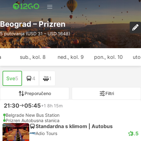
Beograd – Prizren
5 putovanja (USD 31 – USD 1648)
a
sub., kol. 8
ned., kol. 9
pon., kol. 10
uto.
Sve
5
4
1
Preporučeno
Filtri
21:30
05:45
+1
8h 15m
Belgrade New Bus Station
Prizren Autobusna stanica
Standardna s klimom | Autobus
3.5
Adio Tours