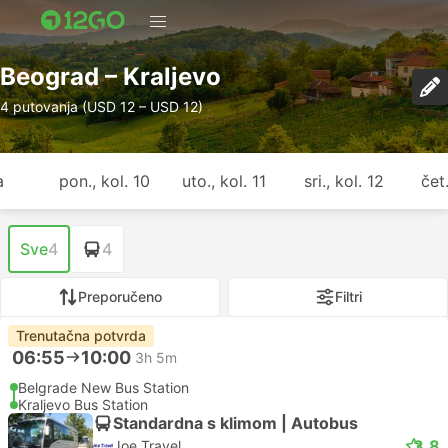
Beograd – Kraljevo
4 putovanja (USD 12 – USD 12)
a
pon., kol. 10
uto., kol. 11
sri., kol. 12
čet.
Sve
4
4
Preporučeno
Filtri
Trenutačna potvrda
06:55
10:00
3h 5m
Belgrade New Bus Station
Kraljevo Bus Station
Standardna s klimom | Autobus
3.8
Joe Travel