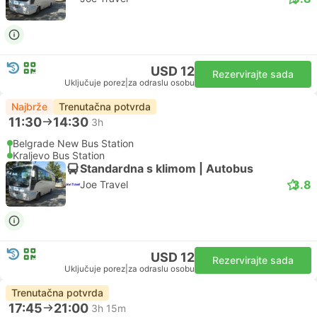
USD 12
Rezervirajte sada
Uključuje porez
|
za odraslu osobu
Najbrže
Trenutačna potvrda
11:30
14:30
3h
Belgrade New Bus Station
Kraljevo Bus Station
Standardna s klimom | Autobus
3.8
Joe Travel
USD 12
Rezervirajte sada
Uključuje porez
|
za odraslu osobu
Trenutačna potvrda
17:45
21:00
3h 15m