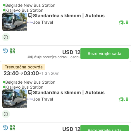
Belgrade New Bus Station
Kraljevo Bus Station
Standardna s klimom | Autobus
3.8
Joe Travel
USD 12
Rezervirajte sada
Uključuje porez
|
za odraslu osobu
Trenutačna potvrda
23:40
03:00
+1
3h 20m
Belgrade New Bus Station
Kraljevo Bus Station
Standardna s klimom | Autobus
3.8
Joe Travel
USD 12
Rezervirajte sada