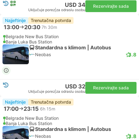
USD 34
Rezervirajte sada
Uključuje porez
|
za odraslu osobu
Najjeftinije
Trenutačna potvrda
13:00
20:30
7h 30m
Belgrade New Bus Station
Banja Luka Bus Station
Standardna s klimom | Autobus
3.8
Neobas
USD 32
Rezervirajte sada
Uključuje porez
|
za odraslu osobu
Najjeftinije
Trenutačna potvrda
17:00
23:15
6h 15m
Belgrade New Bus Station
Banja Luka Bus Station
Standardna s klimom | Autobus
3.8
Neobas