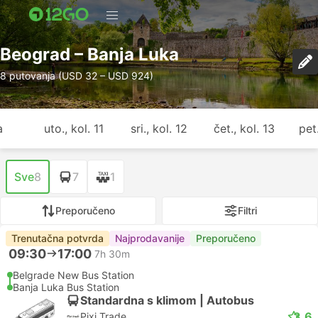
Beograd – Banja Luka
8 putovanja (USD 32 – USD 924)
a
uto., kol. 11
sri., kol. 12
čet., kol. 13
pet.
Sve
8
7
1
Preporučeno
Filtri
Trenutačna potvrda
Najprodavanije
Preporučeno
09:30
17:00
7h 30m
Belgrade New Bus Station
Banja Luka Bus Station
Standardna s klimom | Autobus
3.6
Pixi Trade