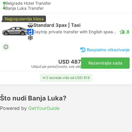
Belgrade Hotel Transfer
Banja Luka Transfer
Najpopularnija klasa
Standard 3pax | Taxi
4.8
Daytrip private transfer with English speaking driver
Besplatno otkazivanje
USD 487
Rezervirajte sada
Uključuje porez
|
vozilo, sve uklj
2 razreda više od USD 614
Što nudi Banja Luka?
Powered by
GetYourGuide