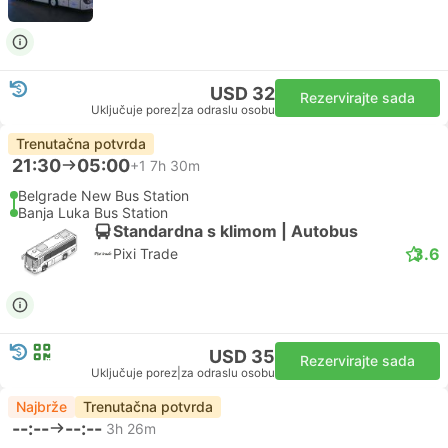
USD 32
Rezervirajte sada
Uključuje porez
|
za odraslu osobu
Trenutačna potvrda
21:30
05:00
+1
7h 30m
Belgrade New Bus Station
Banja Luka Bus Station
Standardna s klimom | Autobus
3.6
Pixi Trade
USD 35
Rezervirajte sada
Uključuje porez
|
za odraslu osobu
Najbrže
Trenutačna potvrda
--:--
--:--
3h 26m