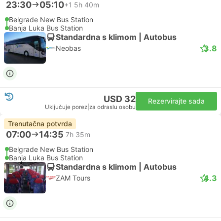
23:30
05:10
+1
5h 40m
Belgrade New Bus Station
Banja Luka Bus Station
Standardna s klimom | Autobus
3.8
Neobas
USD 32
Rezervirajte sada
Uključuje porez
|
za odraslu osobu
Trenutačna potvrda
07:00
14:35
7h 35m
Belgrade New Bus Station
Banja Luka Bus Station
Standardna s klimom | Autobus
4.3
ZAM Tours