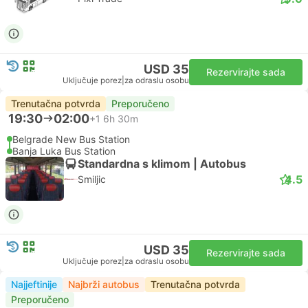
USD 35
Rezervirajte sada
Uključuje porez
|
za odraslu osobu
Trenutačna potvrda
Preporučeno
19:30
02:00
+1
6h 30m
Belgrade New Bus Station
Banja Luka Bus Station
Standardna s klimom | Autobus
4.5
Smiljic
USD 35
Rezervirajte sada
Uključuje porez
|
za odraslu osobu
Najjeftinije
Najbrži autobus
Trenutačna potvrda
Preporučeno