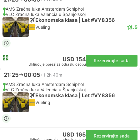
AMS Zračna luka Amsterdam Schiphol
VLC Zračna luka Valencia u Španjolskoj
Ekonomska klasa | Let #VY8356
4.5
Vueling
USD 154
Rezervirajte sada
Uključuje porez
|
za odraslu osobu
21:25
00:05
+1
2h 40m
AMS Zračna luka Amsterdam Schiphol
VLC Zračna luka Valencia u Španjolskoj
Ekonomska klasa | Let #VY8356
Vueling
USD 165
Rezervirajte sada
Uključuje porez
|
za odraslu osobu