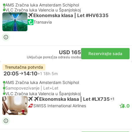
AMS Zračna luka Amsterdam Schiphol
VLC Zračna luka Valencia u Španjolskoj
Ekonomska klasa | Let #HV6335
Transavia
USD 165
Rezervirajte sada
Uključuje porez
|
za odraslu osobu
Trenutačna potvrda
20:05
14:10
+1
18h 5m
AMS Zračna luka Amsterdam Schiphol
Samopovezivanje | Let+Let
VLC Zračna luka Valencia u Španjolskoj
Ekonomska klasa | Let #LX735
+1
4.0
SWISS International Airlines