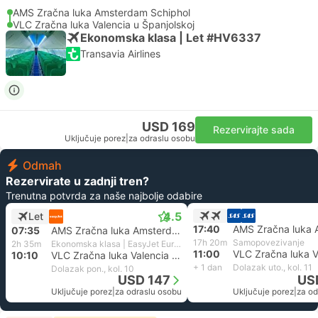
AMS Zračna luka Amsterdam Schiphol
VLC Zračna luka Valencia u Španjolskoj
Ekonomska klasa | Let #HV6337
Transavia Airlines
USD 169
Rezervirajte sada
Uključuje porez
|
za odraslu osobu
Odmah
Rezervirate u zadnji tren?
Trenutna potvrda za naše najbolje odabire
4.5
Let
17:40
07:35
AMS Zračna luka Amsterdam Schiphol
17h 20m
Samopovezivanje
2h 35m
Ekonomska klasa | EasyJet Europe
11:00
10:10
VLC Zračna luka Valencia u Španjolskoj
+ 1 dan
Dolazak uto., kol. 11
Dolazak pon., kol. 10
USD 147
US
Uključuje porez
|
za odraslu osobu
Uključuje porez
|
za od