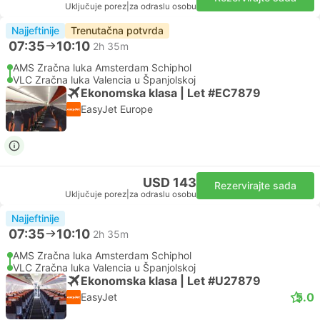
Uključuje porez
|
za odraslu osobu
Najjeftinije
Trenutačna potvrda
07:35
10:10
2h 35m
AMS Zračna luka Amsterdam Schiphol
VLC Zračna luka Valencia u Španjolskoj
Ekonomska klasa | Let #EC7879
EasyJet Europe
USD 143
Rezervirajte sada
Uključuje porez
|
za odraslu osobu
Najjeftinije
07:35
10:10
2h 35m
AMS Zračna luka Amsterdam Schiphol
VLC Zračna luka Valencia u Španjolskoj
Ekonomska klasa | Let #U27879
5.0
EasyJet