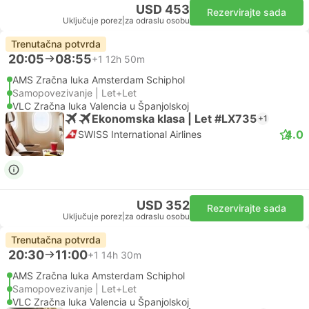
USD 453
Rezervirajte sada
Uključuje porez
|
za odraslu osobu
Trenutačna potvrda
20:05
08:55
+1
12h 50m
AMS Zračna luka Amsterdam Schiphol
Samopovezivanje | Let+Let
VLC Zračna luka Valencia u Španjolskoj
Ekonomska klasa | Let #LX735
+1
4.0
SWISS International Airlines
USD 352
Rezervirajte sada
Uključuje porez
|
za odraslu osobu
Trenutačna potvrda
20:30
11:00
+1
14h 30m
AMS Zračna luka Amsterdam Schiphol
Samopovezivanje | Let+Let
VLC Zračna luka Valencia u Španjolskoj