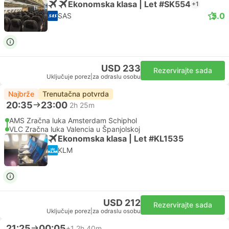
Ekonomska klasa | Let #SK554
+1
5.0
SAS
USD 233
Rezervirajte sada
Uključuje porez
|
za odraslu osobu
Najbrže
Trenutačna potvrda
20:35
23:00
2h 25m
AMS Zračna luka Amsterdam Schiphol
VLC Zračna luka Valencia u Španjolskoj
Ekonomska klasa | Let #KL1535
KLM
USD 212
Rezervirajte sada
Uključuje porez
|
za odraslu osobu
21:25
00:05
+1
2h 40m