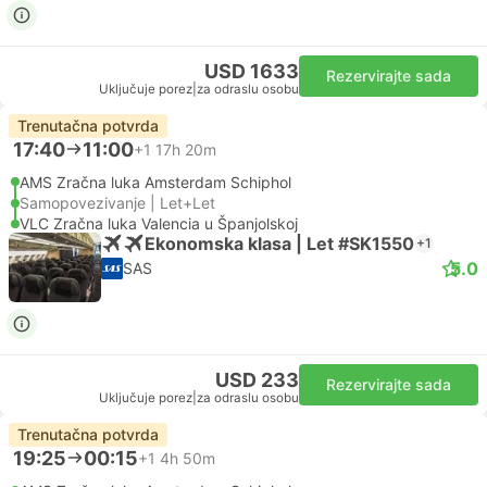
USD 1633
Rezervirajte sada
Uključuje porez
|
za odraslu osobu
Trenutačna potvrda
17:40
11:00
+1
17h 20m
AMS Zračna luka Amsterdam Schiphol
Samopovezivanje | Let+Let
VLC Zračna luka Valencia u Španjolskoj
Ekonomska klasa | Let #SK1550
+1
5.0
SAS
USD 233
Rezervirajte sada
Uključuje porez
|
za odraslu osobu
Trenutačna potvrda
19:25
00:15
+1
4h 50m