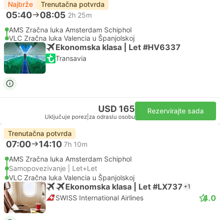
Najbrže
Trenutačna potvrda
05:40
08:05
2h 25m
AMS Zračna luka Amsterdam Schiphol
VLC Zračna luka Valencia u Španjolskoj
Ekonomska klasa | Let #HV6337
Transavia
USD 165
Rezervirajte sada
Uključuje porez
|
za odraslu osobu
Trenutačna potvrda
07:00
14:10
7h 10m
AMS Zračna luka Amsterdam Schiphol
Samopovezivanje | Let+Let
VLC Zračna luka Valencia u Španjolskoj
Ekonomska klasa | Let #LX737
+1
4.0
SWISS International Airlines