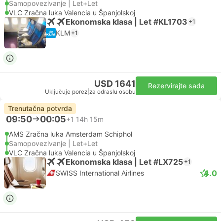
Samopovezivanje | Let+Let
VLC Zračna luka Valencia u Španjolskoj
Ekonomska klasa | Let #KL1703
+1
KLM
+1
USD 1641
Rezervirajte sada
Uključuje porez
|
za odraslu osobu
Trenutačna potvrda
09:50
00:05
+1
14h 15m
AMS Zračna luka Amsterdam Schiphol
Samopovezivanje | Let+Let
VLC Zračna luka Valencia u Španjolskoj
Ekonomska klasa | Let #LX725
+1
4.0
SWISS International Airlines