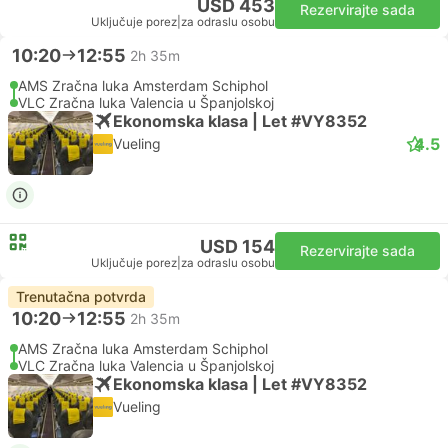
USD 453
Rezervirajte sada
Uključuje porez
|
za odraslu osobu
10:20
12:55
2h 35m
AMS Zračna luka Amsterdam Schiphol
VLC Zračna luka Valencia u Španjolskoj
Ekonomska klasa | Let #VY8352
4.5
Vueling
USD 154
Rezervirajte sada
Uključuje porez
|
za odraslu osobu
Trenutačna potvrda
10:20
12:55
2h 35m
AMS Zračna luka Amsterdam Schiphol
VLC Zračna luka Valencia u Španjolskoj
Ekonomska klasa | Let #VY8352
Vueling