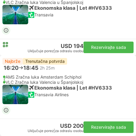
VLC Zračna luka Valencia u Španjolskoj
Ekonomska klasa | Let #HV6333
Transavia
USD 194
Rezervirajte sada
Uključuje porez
|
za odraslu osobu
Najbrže
Trenutačna potvrda
16:20
18:45
2h 25m
AMS Zračna luka Amsterdam Schiphol
VLC Zračna luka Valencia u Španjolskoj
Ekonomska klasa | Let #HV6333
Transavia Airlines
USD 200
Rezervirajte sada
Uključuje porez
|
za odraslu osobu