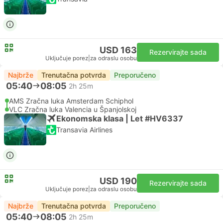
USD 163
Rezervirajte sada
Uključuje porez
|
za odraslu osobu
Najbrže
Trenutačna potvrda
Preporučeno
05:40
08:05
2h 25m
AMS Zračna luka Amsterdam Schiphol
VLC Zračna luka Valencia u Španjolskoj
Ekonomska klasa | Let #HV6337
Transavia Airlines
USD 190
Rezervirajte sada
Uključuje porez
|
za odraslu osobu
Najbrže
Trenutačna potvrda
Preporučeno
05:40
08:05
2h 25m