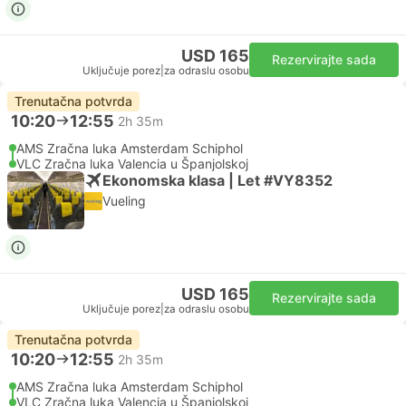
USD 165
Rezervirajte sada
Uključuje porez
|
za odraslu osobu
Trenutačna potvrda
10:20
12:55
2h 35m
AMS Zračna luka Amsterdam Schiphol
VLC Zračna luka Valencia u Španjolskoj
Ekonomska klasa | Let #VY8352
Vueling
USD 165
Rezervirajte sada
Uključuje porez
|
za odraslu osobu
Trenutačna potvrda
10:20
12:55
2h 35m
AMS Zračna luka Amsterdam Schiphol
VLC Zračna luka Valencia u Španjolskoj