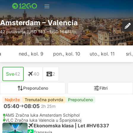
Amsterdam – Valencia
42 putovanja (USD 143 – USD 1648)
a
ned., kol. 9
pon., kol. 10
uto., kol. 11
sri
Sve
42
40
2
Preporučeno
Filtri
Najbrže
Trenutačna potvrda
Preporučeno
05:40
08:05
2h 25m
AMS Zračna luka Amsterdam Schiphol
VLC Zračna luka Valencia u Španjolskoj
Ekonomska klasa | Let #HV6337
Transavia