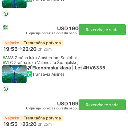
USD 190
Rezervirajte sada
Uključuje porez
|
za odraslu osobu
Najbrže
Trenutačna potvrda
19:55
22:20
2h 25m
AMS Zračna luka Amsterdam Schiphol
VLC Zračna luka Valencia u Španjolskoj
Ekonomska klasa | Let #HV6335
Transavia Airlines
USD 169
Rezervirajte sada
Uključuje porez
|
za odraslu osobu
Najbrže
Trenutačna potvrda
19:55
22:20
2h 25m