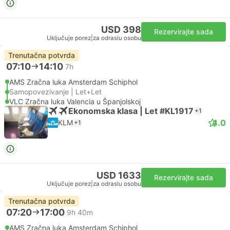
USD 398
Rezervirajte sada
Uključuje porez
|
za odraslu osobu
Trenutačna potvrda
07:10
14:10
7h
AMS Zračna luka Amsterdam Schiphol
Samopovezivanje | Let+Let
VLC Zračna luka Valencia u Španjolskoj
Ekonomska klasa | Let #KL1917
+1
4.0
KLM
+1
USD 1633
Rezervirajte sada
Uključuje porez
|
za odraslu osobu
Trenutačna potvrda
07:20
17:00
9h 40m
AMS Zračna luka Amsterdam Schiphol