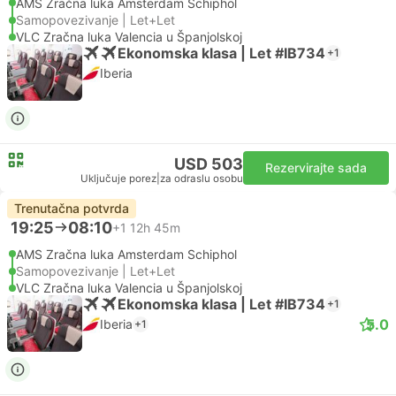
AMS Zračna luka Amsterdam Schiphol
Samopovezivanje | Let+Let
VLC Zračna luka Valencia u Španjolskoj
Ekonomska klasa | Let #IB734
+1
Iberia
USD 503
Rezervirajte sada
Uključuje porez
|
za odraslu osobu
Trenutačna potvrda
19:25
08:10
+1
12h 45m
AMS Zračna luka Amsterdam Schiphol
Samopovezivanje | Let+Let
VLC Zračna luka Valencia u Španjolskoj
Ekonomska klasa | Let #IB734
+1
5.0
Iberia
+1