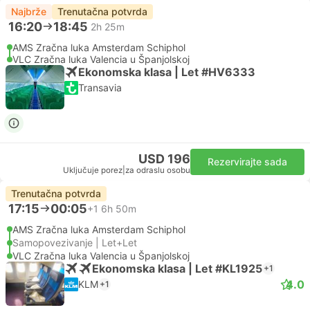
Najbrže
Trenutačna potvrda
16:20
18:45
2h 25m
AMS Zračna luka Amsterdam Schiphol
VLC Zračna luka Valencia u Španjolskoj
Ekonomska klasa | Let #HV6333
Transavia
USD 196
Rezervirajte sada
Uključuje porez
|
za odraslu osobu
Trenutačna potvrda
17:15
00:05
+1
6h 50m
AMS Zračna luka Amsterdam Schiphol
Samopovezivanje | Let+Let
VLC Zračna luka Valencia u Španjolskoj
Ekonomska klasa | Let #KL1925
+1
4.0
KLM
+1