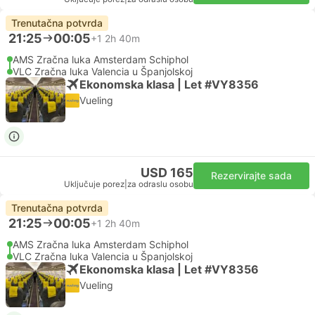
Trenutačna potvrda
21:25
00:05
+1
2h 40m
AMS Zračna luka Amsterdam Schiphol
VLC Zračna luka Valencia u Španjolskoj
Ekonomska klasa | Let #VY8356
Vueling
USD 165
Rezervirajte sada
Uključuje porez
|
za odraslu osobu
Trenutačna potvrda
21:25
00:05
+1
2h 40m
AMS Zračna luka Amsterdam Schiphol
VLC Zračna luka Valencia u Španjolskoj
Ekonomska klasa | Let #VY8356
Vueling