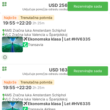
USD 256
Rezervirajte sada
Uključuje porez
|
za odraslu osobu
Najbrže
Trenutačna potvrda
19:55
22:20
2h 25m
AMS Zračna luka Amsterdam Schiphol
VLC Zračna luka Valencia u Španjolskoj
Ekonomska klasa | Let #HV6335
Transavia
USD 163
Rezervirajte sada
Uključuje porez
|
za odraslu osobu
Najbrže
Trenutačna potvrda
19:55
22:20
2h 25m
AMS Zračna luka Amsterdam Schiphol
VLC Zračna luka Valencia u Španjolskoj
Ekonomska klasa | Let #HV6335
Transavia Airlines