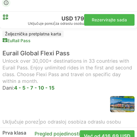
USD 179
Rezervirajte sada
Uključuje porez
|
za odraslu osobu
Željeznička pretplatna karta
EuRail Pass
Eurail Global Flexi Pass
Unlock over 30,000+ destinations in 33 countries with
Eurail Pass. Enjoy unlimited rides in the first and second
class. Choose Flexi Pass and travel on specific day
within a month.
Dani:
4 - 5 - 7 - 10 - 15
Uključuje porez
|
po odrasloj osobi
za odraslu osobu
Prva klasa
Pregled pojedinosti
Već od 416,69 USD