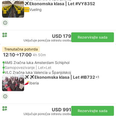
Ekonomska klasa | Let #VY8352
Vueling
USD 179
Rezervirajte sada
Uključuje porez
|
za odraslu osobu
Trenutačna potvrda
12:10
17:00
4h 50m
AMS Zračna luka Amsterdam Schiphol
Samopovezivanje | Let+Let
VLC Zračna luka Valencia u Španjolskoj
Ekonomska klasa | Let #IB732
+1
Iberia
USD 991
Rezervirajte sada
Uključuje porez
|
za odraslu osobu