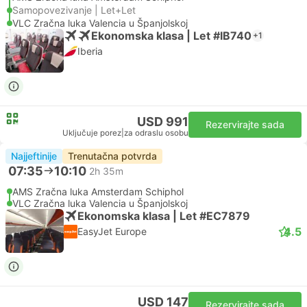
Samopovezivanje | Let+Let
VLC Zračna luka Valencia u Španjolskoj
Ekonomska klasa | Let #IB740
+1
Iberia
USD 991
Rezervirajte sada
Uključuje porez
|
za odraslu osobu
Najjeftinije
Trenutačna potvrda
07:35
10:10
2h 35m
AMS Zračna luka Amsterdam Schiphol
VLC Zračna luka Valencia u Španjolskoj
Ekonomska klasa | Let #EC7879
4.5
EasyJet Europe
USD 147
Rezervirajte sada