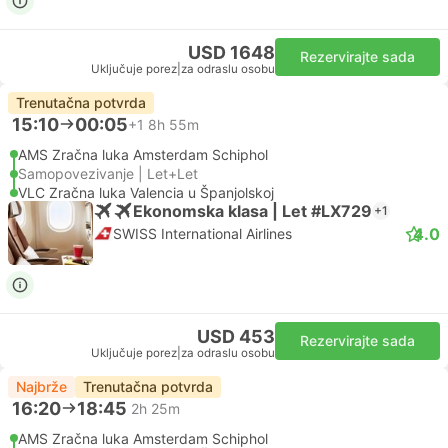
USD 1648
Rezervirajte sada
Uključuje porez
|
za odraslu osobu
Trenutačna potvrda
15:10
00:05
+1
8h 55m
AMS Zračna luka Amsterdam Schiphol
Samopovezivanje | Let+Let
VLC Zračna luka Valencia u Španjolskoj
Ekonomska klasa | Let #LX729
+1
4.0
SWISS International Airlines
USD 453
Rezervirajte sada
Uključuje porez
|
za odraslu osobu
Najbrže
Trenutačna potvrda
16:20
18:45
2h 25m
AMS Zračna luka Amsterdam Schiphol