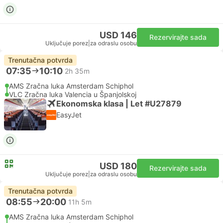
USD 146
Rezervirajte sada
Uključuje porez
|
za odraslu osobu
Trenutačna potvrda
07:35
10:10
2h 35m
AMS Zračna luka Amsterdam Schiphol
VLC Zračna luka Valencia u Španjolskoj
Ekonomska klasa | Let #U27879
EasyJet
USD 180
Rezervirajte sada
Uključuje porez
|
za odraslu osobu
Trenutačna potvrda
08:55
20:00
11h 5m
AMS Zračna luka Amsterdam Schiphol