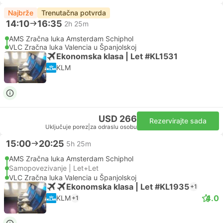
Najbrže
Trenutačna potvrda
14:10
16:35
2h 25m
AMS Zračna luka Amsterdam Schiphol
VLC Zračna luka Valencia u Španjolskoj
Ekonomska klasa | Let #KL1531
KLM
USD 266
Rezervirajte sada
Uključuje porez
|
za odraslu osobu
15:00
20:25
5h 25m
AMS Zračna luka Amsterdam Schiphol
Samopovezivanje | Let+Let
VLC Zračna luka Valencia u Španjolskoj
Ekonomska klasa | Let #KL1935
+1
4.0
KLM
+1