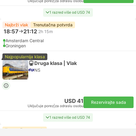
Uključuje porez
|
za odraslu osobu
1 razred više od USD 74
Najbrži vlak
Trenutačna potvrda
18:57
21:12
2h 15m
Amsterdam Central
Groningen
Najpopularnija klasa
Druga klasa | Vlak
NS
USD 41
Rezervirajte sada
Uključuje porez
|
za odraslu osobu
1 razred više od USD 74
Trenutačna potvrda