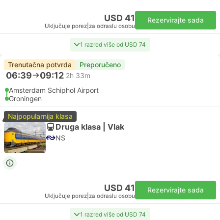
USD 41
Rezervirajte sada
Uključuje porez
|
za odraslu osobu
1 razred više od USD 74
Trenutačna potvrda
Preporučeno
06:39
09:12
2h 33m
Amsterdam Schiphol Airport
Groningen
Najpopularnija klasa
Druga klasa | Vlak
NS
USD 41
Rezervirajte sada
Uključuje porez
|
za odraslu osobu
1 razred više od USD 74