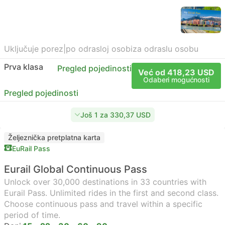
Uključuje porez
|
po odrasloj osobi
za odraslu osobu
Prva klasa
Pregled pojedinosti
Već od 418,23 USD
Odaberi mogućnosti
Pregled pojedinosti
Još 1 za 330,37 USD
Željeznička pretplatna karta
EuRail Pass
Eurail Global Continuous Pass
Unlock over 30,000 destinations in 33 countries with
Eurail Pass. Unlimited rides in the first and second class.
Choose continuous pass and travel within a specific
period of time.