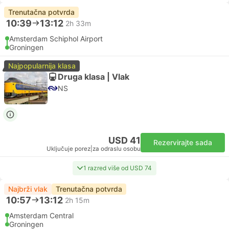
Trenutačna potvrda
10:39
13:12
2h 33m
Amsterdam Schiphol Airport
Groningen
Najpopularnija klasa
Druga klasa | Vlak
NS
USD 41
Rezervirajte sada
Uključuje porez
|
za odraslu osobu
1 razred više od USD 74
Najbrži vlak
Trenutačna potvrda
10:57
13:12
2h 15m
Amsterdam Central
Groningen