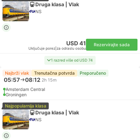
Druga klasa | Vlak
NS
USD 41
Rezervirajte sada
Uključuje porez
|
za odraslu osobu
1 razred više od USD 74
Najbrži vlak
Trenutačna potvrda
Preporučeno
05:57
08:12
2h 15m
Amsterdam Central
Groningen
Najpopularnija klasa
Druga klasa | Vlak
NS