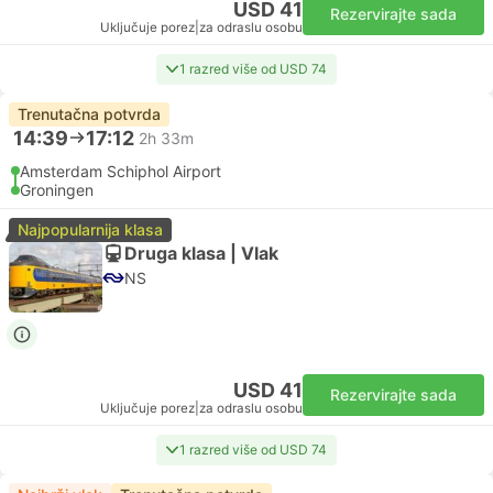
USD 41
Rezervirajte sada
Uključuje porez
|
za odraslu osobu
1 razred više od USD 74
Trenutačna potvrda
14:39
17:12
2h 33m
Amsterdam Schiphol Airport
Groningen
Najpopularnija klasa
Druga klasa | Vlak
NS
USD 41
Rezervirajte sada
Uključuje porez
|
za odraslu osobu
1 razred više od USD 74