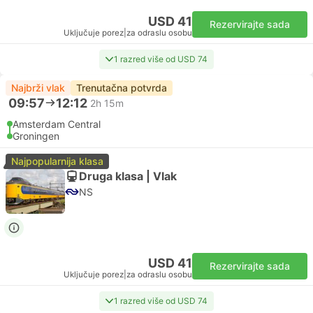
USD 41
Rezervirajte sada
Uključuje porez
|
za odraslu osobu
1 razred više od USD 74
Najbrži vlak
Trenutačna potvrda
09:57
12:12
2h 15m
Amsterdam Central
Groningen
Najpopularnija klasa
Druga klasa | Vlak
NS
USD 41
Rezervirajte sada
Uključuje porez
|
za odraslu osobu
1 razred više od USD 74