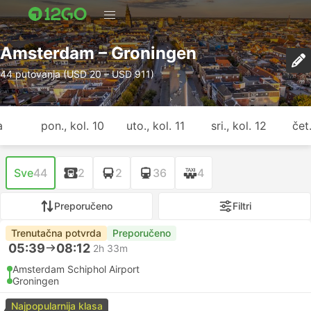
Amsterdam – Groningen
44 putovanja (USD 20 – USD 911)
a
pon., kol. 10
uto., kol. 11
sri., kol. 12
čet.
Sve
44
2
2
36
4
Preporučeno
Filtri
Trenutačna potvrda
Preporučeno
05:39
08:12
2h 33m
Amsterdam Schiphol Airport
Groningen
Najpopularnija klasa