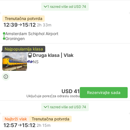
1 razred više od USD 74
Trenutačna potvrda
12:39
15:12
2h 33m
Amsterdam Schiphol Airport
Groningen
Najpopularnija klasa
Druga klasa | Vlak
NS
USD 41
Rezervirajte sada
Uključuje porez
|
za odraslu osobu
1 razred više od USD 74
Najbrži vlak
Trenutačna potvrda
12:57
15:12
2h 15m