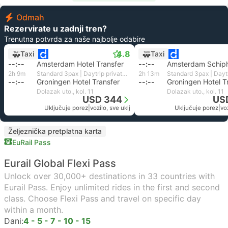
Odmah
Rezervirate u zadnji tren?
Trenutna potvrda za naše najbolje odabire
4.8
Taxi
Taxi
--:--
Amsterdam Hotel Transfer
--:--
Amsterdam Schipho
2h 9m
Standard 3pax | Daytrip private transfer with English speaking driver
2h 13m
--:--
Groningen Hotel Transfer
--:--
Groningen Hotel T
Dolazak uto., kol. 11
Dolazak uto., kol. 11
USD 344
US
Uključuje porez
|
vozilo, sve uklj
Uključuje porez
|
voz
Željeznička pretplatna karta
EuRail Pass
Eurail Global Flexi Pass
Unlock over 30,000+ destinations in 33 countries with
Eurail Pass. Enjoy unlimited rides in the first and second
class. Choose Flexi Pass and travel on specific day
within a month.
Dani:
4 - 5 - 7 - 10 - 15