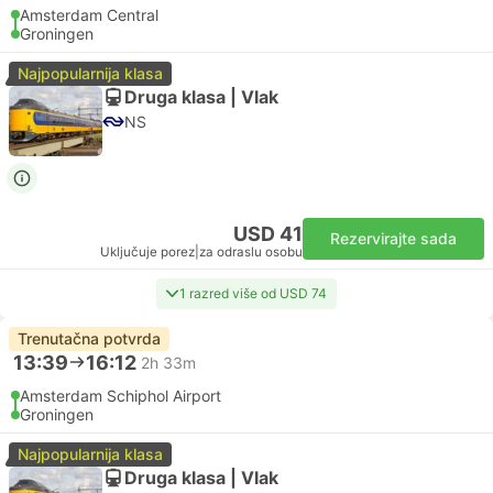
Amsterdam Central
Groningen
Najpopularnija klasa
Druga klasa | Vlak
NS
USD 41
Rezervirajte sada
Uključuje porez
|
za odraslu osobu
1 razred više od USD 74
Trenutačna potvrda
13:39
16:12
2h 33m
Amsterdam Schiphol Airport
Groningen
Najpopularnija klasa
Druga klasa | Vlak