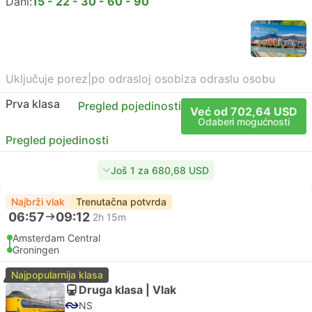
Dani:
15 - 22 - 30 - 60 - 90
Uključuje porez
|
po odrasloj osobi
za odraslu osobu
Prva klasa
Pregled pojedinosti
Već od 702,64 USD
Odaberi mogućnosti
Pregled pojedinosti
Još 1 za 680,68 USD
Najbrži vlak
Trenutačna potvrda
06:57
09:12
2h 15m
Amsterdam Central
Groningen
Najpopularnija klasa
Druga klasa | Vlak
NS