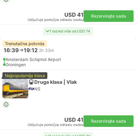
USD 41
Rezervirajte sada
Uključuje porez
|
za odraslu osobu
1 razred više od USD 74
Trenutačna potvrda
16:39
19:12
2h 33m
Amsterdam Schiphol Airport
Groningen
Najpopularnija klasa
Druga klasa | Vlak
NS
USD 41
Rezervirajte sada
Uključuje porez
|
za odraslu osobu