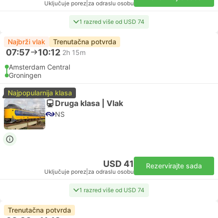
Uključuje porez
|
za odraslu osobu
1 razred više od USD 74
Najbrži vlak
Trenutačna potvrda
07:57
10:12
2h 15m
Amsterdam Central
Groningen
Najpopularnija klasa
Druga klasa | Vlak
NS
USD 41
Rezervirajte sada
Uključuje porez
|
za odraslu osobu
1 razred više od USD 74
Trenutačna potvrda