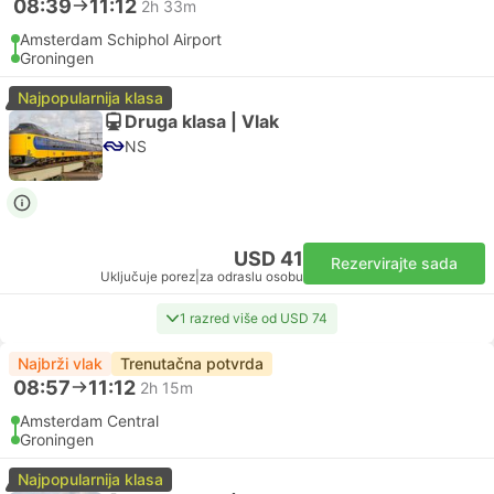
08:39
11:12
2h 33m
Amsterdam Schiphol Airport
Groningen
Najpopularnija klasa
Druga klasa | Vlak
NS
USD 41
Rezervirajte sada
Uključuje porez
|
za odraslu osobu
1 razred više od USD 74
Najbrži vlak
Trenutačna potvrda
08:57
11:12
2h 15m
Amsterdam Central
Groningen
Najpopularnija klasa