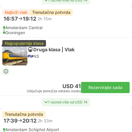
1 razred više od USD 74
Najbrži vlak
Trenutačna potvrda
16:57
19:12
2h 15m
Amsterdam Central
Groningen
Najpopularnija klasa
Druga klasa | Vlak
NS
USD 41
Rezervirajte sada
Uključuje porez
|
za odraslu osobu
1 razred više od USD 74
Trenutačna potvrda
17:39
20:12
2h 33m
Amsterdam Schiphol Airport