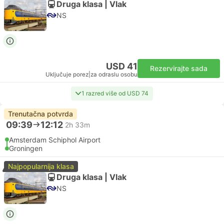
Druga klasa | Vlak
NS
USD 41
Rezervirajte sada
Uključuje porez
|
za odraslu osobu
1 razred više od USD 74
Trenutačna potvrda
09:39
12:12
2h 33m
Amsterdam Schiphol Airport
Groningen
Najpopularnija klasa
Druga klasa | Vlak
NS