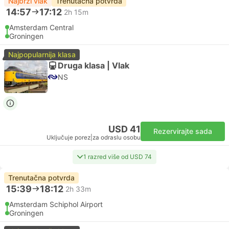
Najbrži vlak
Trenutačna potvrda
14:57
17:12
2h 15m
Amsterdam Central
Groningen
Najpopularnija klasa
Druga klasa | Vlak
NS
USD 41
Rezervirajte sada
Uključuje porez
|
za odraslu osobu
1 razred više od USD 74
Trenutačna potvrda
15:39
18:12
2h 33m
Amsterdam Schiphol Airport
Groningen