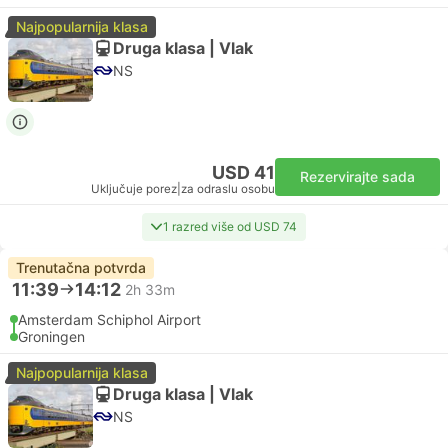
Najpopularnija klasa
Druga klasa | Vlak
NS
USD 41
Rezervirajte sada
Uključuje porez
|
za odraslu osobu
1 razred više od USD 74
Trenutačna potvrda
11:39
14:12
2h 33m
Amsterdam Schiphol Airport
Groningen
Najpopularnija klasa
Druga klasa | Vlak
NS