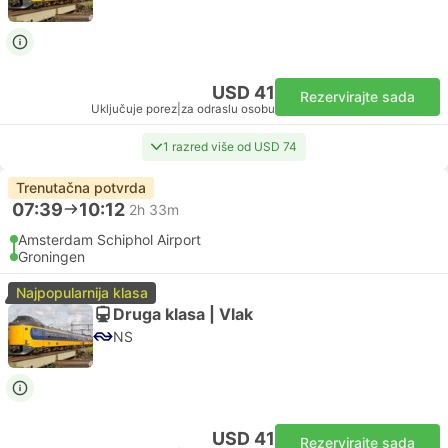
USD 41
Rezervirajte sada
Uključuje porez
|
za odraslu osobu
1 razred više od USD 74
Trenutačna potvrda
07:39
10:12
2h 33m
Amsterdam Schiphol Airport
Groningen
Najpopularnija klasa
Druga klasa | Vlak
NS
USD 41
Rezervirajte sada