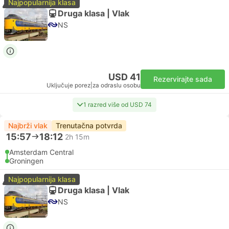
Najpopularnija klasa
Druga klasa | Vlak
NS
USD 41
Rezervirajte sada
Uključuje porez
|
za odraslu osobu
1 razred više od USD 74
Najbrži vlak
Trenutačna potvrda
15:57
18:12
2h 15m
Amsterdam Central
Groningen
Najpopularnija klasa
Druga klasa | Vlak
NS