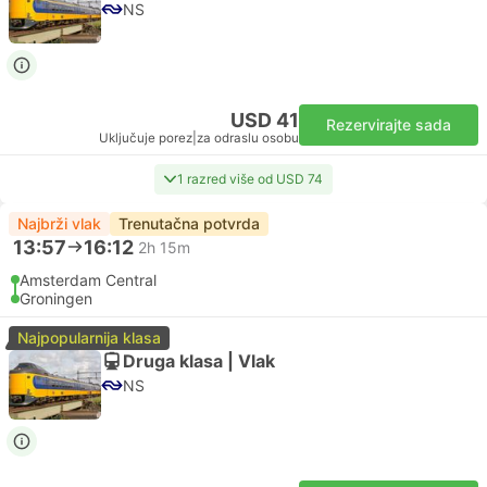
NS
USD 41
Rezervirajte sada
Uključuje porez
|
za odraslu osobu
1 razred više od USD 74
Najbrži vlak
Trenutačna potvrda
13:57
16:12
2h 15m
Amsterdam Central
Groningen
Najpopularnija klasa
Druga klasa | Vlak
NS