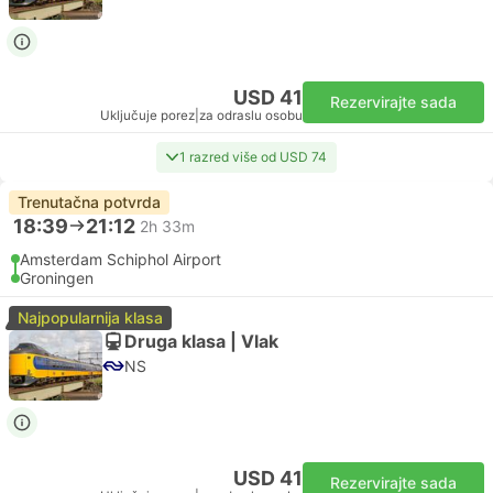
USD 41
Rezervirajte sada
Uključuje porez
|
za odraslu osobu
1 razred više od USD 74
Trenutačna potvrda
18:39
21:12
2h 33m
Amsterdam Schiphol Airport
Groningen
Najpopularnija klasa
Druga klasa | Vlak
NS
USD 41
Rezervirajte sada