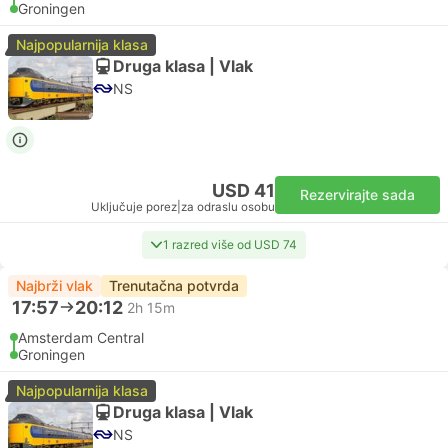
Groningen
Najpopularnija klasa
Druga klasa | Vlak
NS
USD 41
Rezervirajte sada
Uključuje porez
|
za odraslu osobu
1 razred više od USD 74
Najbrži vlak
Trenutačna potvrda
17:57
20:12
2h 15m
Amsterdam Central
Groningen
Najpopularnija klasa
Druga klasa | Vlak
NS