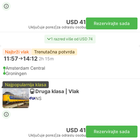
USD 41
Rezervirajte sada
Uključuje porez
|
za odraslu osobu
1 razred više od USD 74
Najbrži vlak
Trenutačna potvrda
11:57
14:12
2h 15m
Amsterdam Central
Groningen
Najpopularnija klasa
Druga klasa | Vlak
NS
USD 41
Rezervirajte sada
Uključuje porez
|
za odraslu osobu