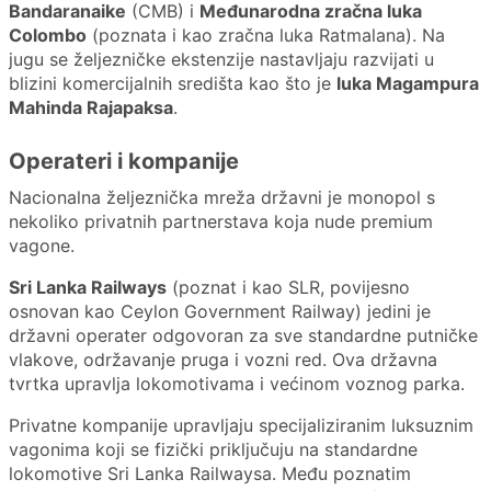
Bandaranaike
(CMB) i
Međunarodna zračna luka
Colombo
(poznata i kao zračna luka Ratmalana). Na
jugu se željezničke ekstenzije nastavljaju razvijati u
blizini komercijalnih središta kao što je
luka Magampura
Mahinda Rajapaksa
.
Operateri i kompanije
Nacionalna željeznička mreža državni je monopol s
nekoliko privatnih partnerstava koja nude premium
vagone.
Sri Lanka Railways
(poznat i kao SLR, povijesno
osnovan kao Ceylon Government Railway) jedini je
državni operater odgovoran za sve standardne putničke
vlakove, održavanje pruga i vozni red. Ova državna
tvrtka upravlja lokomotivama i većinom voznog parka.
Privatne kompanije upravljaju specijaliziranim luksuznim
vagonima koji se fizički priključuju na standardne
lokomotive Sri Lanka Railwaysa. Među poznatim