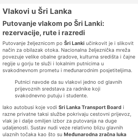
Vlakovi u Šri Lanka
Putovanje vlakom po Šri Lanki:
rezervacije, rute i razredi
Putovanje željeznicom po
Šri Lanki
učinkovit je i slikovit
način za obilazak otoka. Nacionalna željeznička mreža
povezuje velike obalne gradove, kulturna središta i čajne
regije u gorju te služi i lokalnim putnicima u
svakodnevnom prometu i međunarodnim posjetiteljima.
Putnici navode da su vlakovi jedno od glavnih
prijevoznih sredstava za radnike koji
svakodnevno putuju i studente.
Iako autobusi koje vodi
Sri Lanka Transport Board
i
razne privatne taksi službe pokrivaju cestovni prijevoz,
vlak je i dalje omiljen izbor za putovanja na duge
udaljenosti. Sustav nudi veze relativno blizu glavnih
ulaznih točaka kao što su
Međunarodna zračna luka