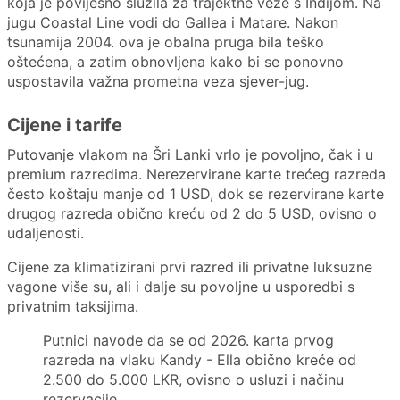
koja je povijesno služila za trajektne veze s Indijom. Na
jugu Coastal Line vodi do Gallea i Matare. Nakon
tsunamija 2004. ova je obalna pruga bila teško
oštećena, a zatim obnovljena kako bi se ponovno
uspostavila važna prometna veza sjever-jug.
Cijene i tarife
Putovanje vlakom na Šri Lanki vrlo je povoljno, čak i u
premium razredima. Nerezervirane karte trećeg razreda
često koštaju manje od 1 USD, dok se rezervirane karte
drugog razreda obično kreću od 2 do 5 USD, ovisno o
udaljenosti.
Cijene za klimatizirani prvi razred ili privatne luksuzne
vagone više su, ali i dalje su povoljne u usporedbi s
privatnim taksijima.
Putnici navode da se od 2026. karta prvog
razreda na vlaku Kandy - Ella obično kreće od
2.500 do 5.000 LKR, ovisno o usluzi i načinu
rezervacije.