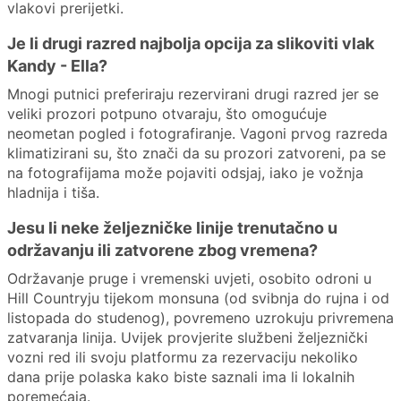
vlakovi prerijetki.
Je li drugi razred najbolja opcija za slikoviti vlak
Kandy - Ella?
Mnogi putnici preferiraju rezervirani drugi razred jer se
veliki prozori potpuno otvaraju, što omogućuje
neometan pogled i fotografiranje. Vagoni prvog razreda
klimatizirani su, što znači da su prozori zatvoreni, pa se
na fotografijama može pojaviti odsjaj, iako je vožnja
hladnija i tiša.
Jesu li neke željezničke linije trenutačno u
održavanju ili zatvorene zbog vremena?
Održavanje pruge i vremenski uvjeti, osobito odroni u
Hill Countryju tijekom monsuna (od svibnja do rujna i od
listopada do studenog), povremeno uzrokuju privremena
zatvaranja linija. Uvijek provjerite službeni željeznički
vozni red ili svoju platformu za rezervaciju nekoliko
dana prije polaska kako biste saznali ima li lokalnih
poremećaja.