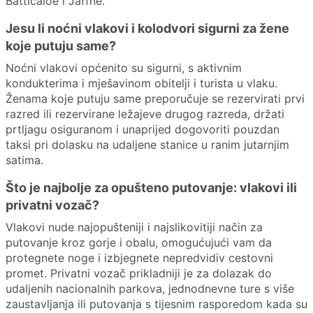
Batticaloe i Jaffne.
Jesu li noćni vlakovi i kolodvori sigurni za žene
koje putuju same?
Noćni vlakovi općenito su sigurni, s aktivnim
kondukterima i mješavinom obitelji i turista u vlaku.
Ženama koje putuju same preporučuje se rezervirati prvi
razred ili rezervirane ležajeve drugog razreda, držati
prtljagu osiguranom i unaprijed dogovoriti pouzdan
taksi pri dolasku na udaljene stanice u ranim jutarnjim
satima.
Što je najbolje za opušteno putovanje: vlakovi ili
privatni vozač?
Vlakovi nude najopušteniji i najslikovitiji način za
putovanje kroz gorje i obalu, omogućujući vam da
protegnete noge i izbjegnete nepredvidiv cestovni
promet. Privatni vozač prikladniji je za dolazak do
udaljenih nacionalnih parkova, jednodnevne ture s više
zaustavljanja ili putovanja s tijesnim rasporedom kada su