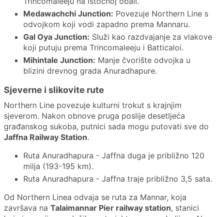
Trincomaleeju na istočnoj obali.
Medawachchi Junction:
Povezuje Northern Line s
odvojkom koji vodi zapadno prema Mannaru.
Gal Oya Junction:
Služi kao razdvajanje za vlakove
koji putuju prema Trincomaleeju i Batticaloi.
Mihintale Junction:
Manje čvorište odvojka u
blizini drevnog grada Anuradhapure.
Sjeverne i slikovite rute
Northern Line povezuje kulturni trokut s krajnjim
sjeverom. Nakon obnove pruga poslije desetljeća
građanskog sukoba, putnici sada mogu putovati sve do
Jaffna Railway Station
.
Ruta Anuradhapura - Jaffna duga je približno 120
milja (193-195 km).
Ruta Anuradhapura - Jaffna traje približno 3,5 sata.
Od Northern Linea odvaja se ruta za Mannar, koja
završava na
Talaimannar Pier railway station
, stanici