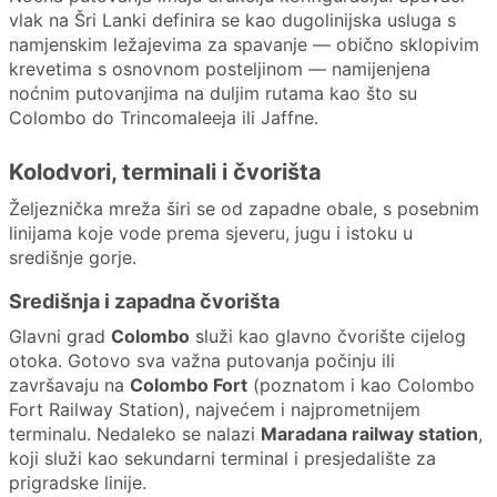
vlak na Šri Lanki definira se kao dugolinijska usluga s
namjenskim ležajevima za spavanje — obično sklopivim
krevetima s osnovnom posteljinom — namijenjena
noćnim putovanjima na duljim rutama kao što su
Colombo do Trincomaleeja ili Jaffne.
Kolodvori, terminali i čvorišta
Željeznička mreža širi se od zapadne obale, s posebnim
linijama koje vode prema sjeveru, jugu i istoku u
središnje gorje.
Središnja i zapadna čvorišta
Glavni grad
Colombo
služi kao glavno čvorište cijelog
otoka. Gotovo sva važna putovanja počinju ili
završavaju na
Colombo Fort
(poznatom i kao Colombo
Fort Railway Station), najvećem i najprometnijem
terminalu. Nedaleko se nalazi
Maradana railway station
,
koji služi kao sekundarni terminal i presjedalište za
prigradske linije.