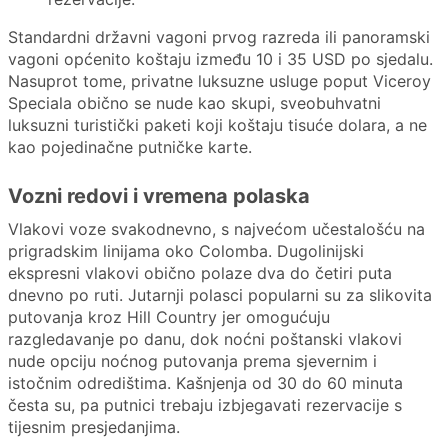
Standardni državni vagoni prvog razreda ili panoramski
vagoni općenito koštaju između 10 i 35 USD po sjedalu.
Nasuprot tome, privatne luksuzne usluge poput Viceroy
Speciala obično se nude kao skupi, sveobuhvatni
luksuzni turistički paketi koji koštaju tisuće dolara, a ne
kao pojedinačne putničke karte.
Vozni redovi i vremena polaska
Vlakovi voze svakodnevno, s najvećom učestalošću na
prigradskim linijama oko Colomba. Dugolinijski
ekspresni vlakovi obično polaze dva do četiri puta
dnevno po ruti. Jutarnji polasci popularni su za slikovita
putovanja kroz Hill Country jer omogućuju
razgledavanje po danu, dok noćni poštanski vlakovi
nude opciju noćnog putovanja prema sjevernim i
istočnim odredištima. Kašnjenja od 30 do 60 minuta
česta su, pa putnici trebaju izbjegavati rezervacije s
tijesnim presjedanjima.