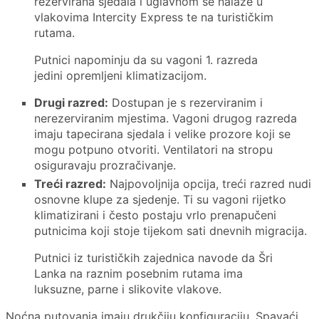
rezervirana sjedala i uglavnom se nalaze u
vlakovima Intercity Express te na turističkim
rutama.
Putnici napominju da su vagoni 1. razreda
jedini opremljeni klimatizacijom.
Drugi razred:
Dostupan je s rezerviranim i
nerezerviranim mjestima. Vagoni drugog razreda
imaju tapecirana sjedala i velike prozore koji se
mogu potpuno otvoriti. Ventilatori na stropu
osiguravaju prozračivanje.
Treći razred:
Najpovoljnija opcija, treći razred nudi
osnovne klupe za sjedenje. Ti su vagoni rijetko
klimatizirani i često postaju vrlo prenapučeni
putnicima koji stoje tijekom sati dnevnih migracija.
Putnici iz turističkih zajednica navode da Šri
Lanka na raznim posebnim rutama ima
luksuzne, parne i slikovite vlakove.
Noćna putovanja imaju drukčiju konfiguraciju. Spavaći