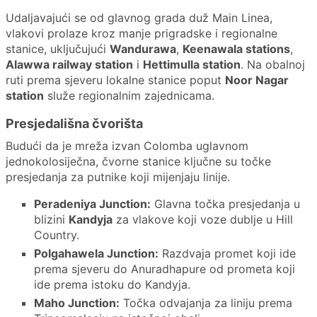
Udaljavajući se od glavnog grada duž Main Linea,
vlakovi prolaze kroz manje prigradske i regionalne
stanice, uključujući
Wandurawa
,
Keenawala stations
,
Alawwa railway station
i
Hettimulla station
. Na obalnoj
ruti prema sjeveru lokalne stanice poput
Noor Nagar
station
služe regionalnim zajednicama.
Presjedališna čvorišta
Budući da je mreža izvan Colomba uglavnom
jednokolosiječna, čvorne stanice ključne su točke
presjedanja za putnike koji mijenjaju linije.
Peradeniya Junction:
Glavna točka presjedanja u
blizini
Kandyja
za vlakove koji voze dublje u Hill
Country.
Polgahawela Junction:
Razdvaja promet koji ide
prema sjeveru do Anuradhapure od prometa koji
ide prema istoku do Kandyja.
Maho Junction:
Točka odvajanja za liniju prema