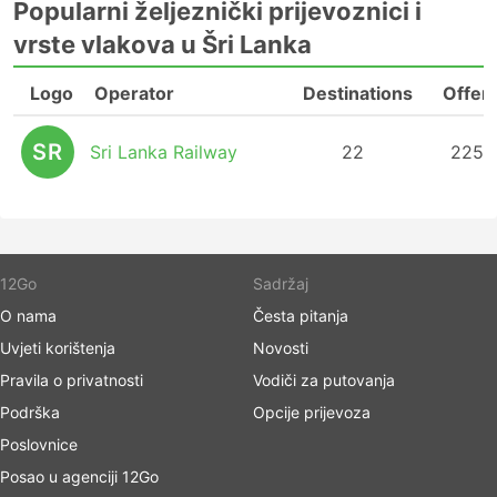
Popularni željeznički prijevoznici i
vrste vlakova u Šri Lanka
Logo
Operator
Destinations
Offer
SR
Sri Lanka Railway
22
225
12Go
Sadržaj
O nama
Česta pitanja
Uvjeti korištenja
Novosti
Pravila o privatnosti
Vodiči za putovanja
Podrška
Opcije prijevoza
Poslovnice
Posao u agenciji 12Go