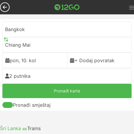
Bangkok
Chiang Mai
pon, 10. kol
+ Dodaj povratak
2 putnika
Pronađi karte
Pronađi smještaj
Šri Lanka 🎫
Trains