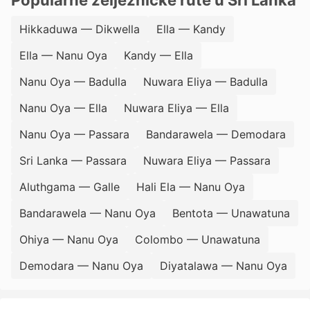
Popularne željezničke rute u Šri Lanka
Hikkaduwa — Dikwella
Ella — Kandy
Ella — Nanu Oya
Kandy — Ella
Nanu Oya — Badulla
Nuwara Eliya — Badulla
Nanu Oya — Ella
Nuwara Eliya — Ella
Nanu Oya — Passara
Bandarawela — Demodara
Sri Lanka — Passara
Nuwara Eliya — Passara
Aluthgama — Galle
Hali Ela — Nanu Oya
Bandarawela — Nanu Oya
Bentota — Unawatuna
Ohiya — Nanu Oya
Colombo — Unawatuna
Demodara — Nanu Oya
Diyatalawa — Nanu Oya