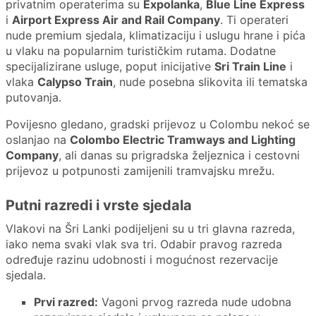
privatnim operaterima su
Expolanka
,
Blue Line Express
i
Airport Express Air and Rail Company
. Ti operateri
nude premium sjedala, klimatizaciju i uslugu hrane i pića
u vlaku na popularnim turističkim rutama. Dodatne
specijalizirane usluge, poput inicijative
Sri Train Line
i
vlaka
Calypso Train
, nude posebna slikovita ili tematska
putovanja.
Povijesno gledano, gradski prijevoz u Colombu nekoć se
oslanjao na
Colombo Electric Tramways and Lighting
Company
, ali danas su prigradska željeznica i cestovni
prijevoz u potpunosti zamijenili tramvajsku mrežu.
Putni razredi i vrste sjedala
Vlakovi na Šri Lanki podijeljeni su u tri glavna razreda,
iako nema svaki vlak sva tri. Odabir pravog razreda
određuje razinu udobnosti i mogućnost rezervacije
sjedala.
Prvi razred:
Vagoni prvog razreda nude udobna