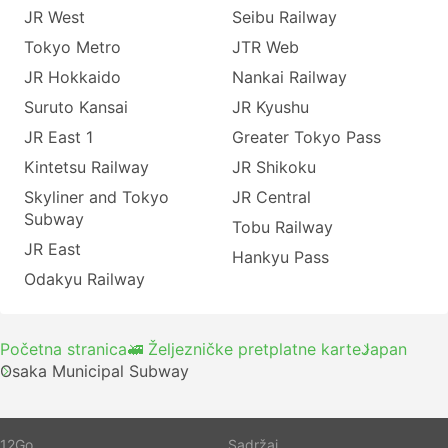
JR West
Seibu Railway
Tokyo Metro
JTR Web
JR Hokkaido
Nankai Railway
Suruto Kansai
JR Kyushu
JR East 1
Greater Tokyo Pass
Kintetsu Railway
JR Shikoku
Skyliner and Tokyo
JR Central
Subway
Tobu Railway
JR East
Hankyu Pass
Odakyu Railway
Početna stranica
🚅 Željezničke pretplatne karte
Japan
Osaka Municipal Subway
12Go
Sadržaj