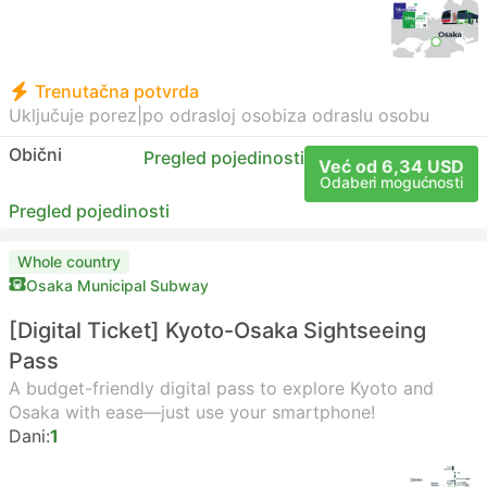
Trenutačna potvrda
Uključuje porez
|
po odrasloj osobi
za odraslu osobu
Obični
Pregled pojedinosti
Već od 6,34 USD
Odaberi mogućnosti
Pregled pojedinosti
Whole country
Osaka Municipal Subway
[Digital Ticket] Kyoto-Osaka Sightseeing
Pass
A budget-friendly digital pass to explore Kyoto and
Osaka with ease—just use your smartphone!
Dani:
1