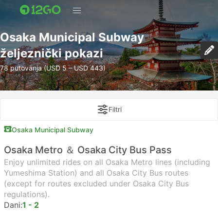
Osaka Municipal Subway
željeznički pokazi
78 putovanja (USD 5 – USD 443)
Filtri
Osaka Municipal Subway
Osaka Metro ＆ Osaka City Bus Pass
Enjoy unlimited rides on all Osaka Metro lines (including
Yumeshima Station) and all Osaka City Bus routes
(except for routes excluded under Osaka City Bus
regulations).
Dani:
1 - 2