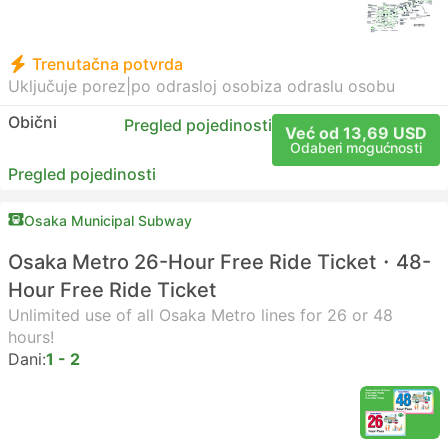
Trenutačna potvrda
Uključuje porez
|
po odrasloj osobi
za odraslu osobu
Obični
Pregled pojedinosti
Već od 13,69 USD
Odaberi mogućnosti
Pregled pojedinosti
Osaka Municipal Subway
Osaka Metro 26-Hour Free Ride Ticket・48-
Hour Free Ride Ticket
Unlimited use of all Osaka Metro lines for 26 or 48
hours!
Dani:
1 - 2